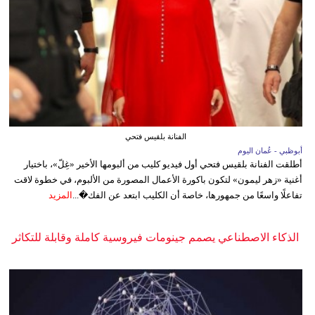
الفنانة بلقيس فتحي
أبوظبي - عُمان اليوم
أطلقت الفنانة بلقيس فتحي أول فيديو كليب من ألبومها الأخير «غِلّ»، باختيار
أغنية «زهر ليمون» لتكون باكورة الأعمال المصورة من الألبوم، في خطوة لاقت
تفاعلًا واسعًا من جمهورها، خاصة أن الكليب ابتعد عن الفك�...
المزيد
الذكاء الاصطناعي يصمم جينومات فيروسية كاملة وقابلة للتكاثر