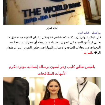
البنك الدولي
بروكسل - عُمان اليوم
قال البنك الدولي إن الذكاء الاصطناعي قد يمكن البلدان النامية من تحقيق ما
يعادل قرناً من التنمية في غضون عقد واحد، شريطة أن تتحرك بسرعة لسد
الفجوات في مجالات الطاقة والاتصال والمهارات. وخلص التقرير إلى أن فقدان
الو�...
المزيد
بلقيس تطلق كليب زهر ليمون برسالة إنسانية مؤثرة تكرم
الأمهات المكافحات