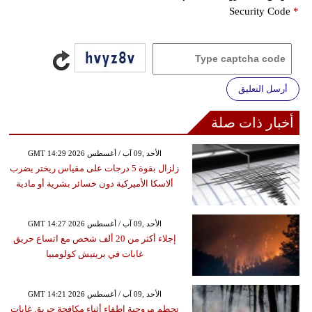
Security Code
*
أرسل التعليق
أخبار ذات صلة
GMT 14:29 2026 الأحد ,09 آب / أغسطس
زلزال بقوة 5 درجات على مقياس ريختر يضرب
ألاسكا الأميركية دون خسائر بشرية أو مادية
GMT 14:27 2026 الأحد ,09 آب / أغسطس
إجلاء أكثر من 20 ألف شخص مع اتساع حريق
غابات في بريتيش كولومبيا
GMT 14:21 2026 الأحد ,09 آب / أغسطس
تحطم مروحية إطفاء أثناء مكافحة حريق غابات