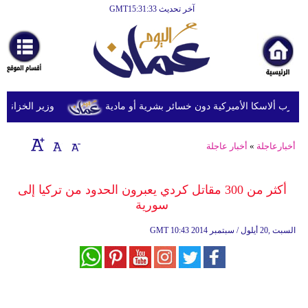
آخر تحديث GMT15:31:33
الرئيسية
أخبارعاجلة
رياضة
ثقافة
وزير الخزانة الأمري
إقتصاد
أخبارعاجلة
»
أخبار عاجلة
فن
وموسيقى
أكثر من 300 مقاتل كردي يعبرون الحدود من تركيا إلى
سورية
أزياء
10:43 2014 السبت ,20 أيلول / سبتمبر
GMT
صحة
وتغذية
سياحة