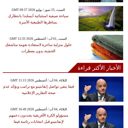
GMT 09:57 2026 السبت ,25 تموز / يوليو
سياحة صيفية استثنائية آيسلندا بانتظاركِ
بمناظرها الطبيعية الآسرة
GMT 12:35 2026 السبت ,01 آب / أغسطس
حلول منزلية ساحرة لاستعادة نعومة مناشفكِ
الخشنة بدون معطرات
الأخبار الأكثر قراءة
GMT 11:15 2026 الثلاثاء ,04 آب / أغسطس
فيفا ينفي تواصل إنفانتينو مع ترامب ويؤكد عدم
صحة التقارير الإعلامية
GMT 16:49 2026 الثلاثاء ,04 آب / أغسطس
مسؤولو الكرة الأفريقية يجددون دعمهم
لإنفانتينو قبل انتخابات رئاسة فيفا