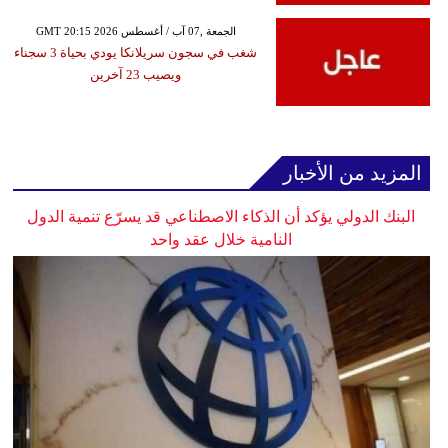
GMT 20:15 2026 الجمعة ,07 آب / أغسطس
شغب في سجون سريلانكا يودي بحياة 3 سجناء
ويصيب 23 آخرين
المزيد من الأخبار
البنك الدولي يؤكد أن الذكاء الاصطناعي قد يسرّع تنمية الدول
النامية خلال عقد واحد