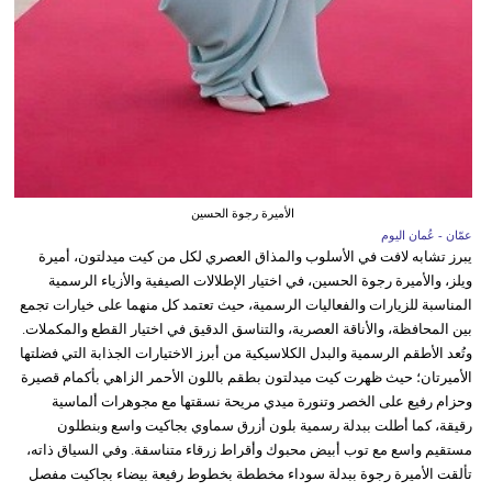
الأميرة رجوة الحسين
عمّان - عُمان اليوم
يبرز تشابه لافت في الأسلوب والمذاق العصري لكل من كيت ميدلتون، أميرة
ويلز، والأميرة رجوة الحسين، في اختيار الإطلالات الصيفية والأزياء الرسمية
المناسبة للزيارات والفعاليات الرسمية، حيث تعتمد كل منهما على خيارات تجمع
بين المحافظة، والأناقة العصرية، والتناسق الدقيق في اختيار القطع والمكملات.
وتُعد الأطقم الرسمية والبدل الكلاسيكية من أبرز الاختيارات الجذابة التي فضلتها
الأميرتان؛ حيث ظهرت كيت ميدلتون بطقم باللون الأحمر الزاهي بأكمام قصيرة
وحزام رفيع على الخصر وتنورة ميدي مريحة نسقتها مع مجوهرات ألماسية
رقيقة، كما أطلت ببدلة رسمية بلون أزرق سماوي بجاكيت واسع وبنطلون
مستقيم واسع مع توب أبيض محبوك وأقراط زرقاء متناسقة. وفي السياق ذاته،
تألقت الأميرة رجوة ببدلة سوداء مخططة بخطوط رفيعة بيضاء بجاكيت مفصل