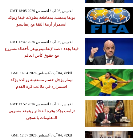
GMT 18:05 2026 الخميس ,06 آب / أغسطس
يويفا يتمسك بمقاطعة بطولات فيفا ويؤكد
استمرار أزمة الثقة مع إنفانتينو
GMT 12:47 2026 الخميس ,06 آب / أغسطس
فيفا يجدد دعمه لإنفانتينو ويقر بأخطاء مشروع
بيع حقوق كأس العالم
GMT 16:04 2026 الثلاثاء ,04 آب / أغسطس
نيمار يؤجل حسم مستقبله ووالده يؤكد
استمراره في ملاعب كرة القدم
GMT 13:52 2026 الخميس ,06 آب / أغسطس
ترامب يؤكد وفرة الذخائر ويتوعد مسربي
المعلومات بالسجن
GMT 12:37 2026 الثلاثاء ,04 آب / أغسطس