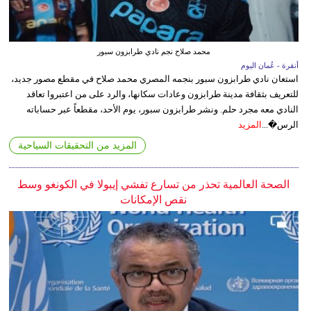
محمد صلاح نجم نادي طرابزون سبور
أنقرة - عُمان اليوم
استعان نادي طرابزون سبور بنجمه المصري محمد صلاح في مقطع مصور جديد،
للتعريف بثقافة مدينة طرابزون وعادات سكانها، والرد على من اعتبروا تعاقد
النادي معه مجرد حلم. ونشر طرابزون سبور، يوم الأحد، مقطعاً عبر حساباته
الرس�...
المزيد
المزيد من التحقيقات السياحية
الصحة العالمية تحذر من تسارع تفشي إيبولا في الكونغو وسط
نقص الإمكانات