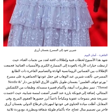
شيرين تعود إلى المسرح بفستان أزرق
القاهرة - عُمان اليوم
شهد هذا الأسبوع لحظات فنية وإطلالات لافتة لعدد من نجمات الغناء، حيث
ارتبطت خيارات الأزياء بالعودة إلى المسارح الكبرى والأمسيات الغنائية؛ فجمعت
الإطلالات بين الفساتين الرومانسية الهادئة والتصاميم الفاخرة ذات الطابع
المسرحي. تألقت شيرين عبد الوهاب في حفل عودتها الجماهيرية على مسرح
"بورتو جولف العلمين" بفستان طويل باللون الأزرق الفاتح من دار "Needle &
Thread"، تميز بتطريزات أنيقة، وأكمام قصيرة منسدلة، وطبقات من الكشكش
المتتالي، إضافة إلى فيونكة بارزة عند الصدر أضفت لمسة شبابية، حيث اعتمدت
تسريحة شعر بتموجات عفوية ومكياجاً ناعماً أبرز حضورها العفوي المريح. وفي
المقابل، أطلت ميادة الحناوي في عودتها لمهرجان قرطاج الدولي بفستان أزرق
فاخر من تصميم منال عجاج، جاء بأكمام طويلة شفافة ومطرزة، مع وردة ثلاثية