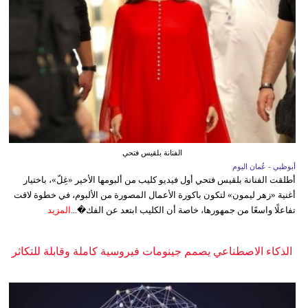
الفنانة بلقيس فتحي
أبوظبي - عُمان اليوم
أطلقت الفنانة بلقيس فتحي أول فيديو كليب من ألبومها الأخير «غِلّ»، باختيار
أغنية «زهر ليمون» لتكون باكورة الأعمال المصورة من الألبوم، في خطوة لاقت
تفاعلًا واسعًا من جمهورها، خاصة أن الكليب ابتعد عن الفك�...
المزيد
الذكاء الاصطناعي يصمم جينومات فيروسية كاملة وقابلة للتكاثر