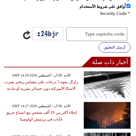
اُوافق على شروط الأستخدام
Security Code
*
أرسل التعليق
أخبار ذات صلة
GMT 14:29 2026 الأحد ,09 آب / أغسطس
زلزال بقوة 5 درجات على مقياس ريختر يضرب
ألاسكا الأميركية دون خسائر بشرية أو مادية
GMT 14:27 2026 الأحد ,09 آب / أغسطس
إجلاء أكثر من 20 ألف شخص مع اتساع حريق
غابات في بريتيش كولومبيا