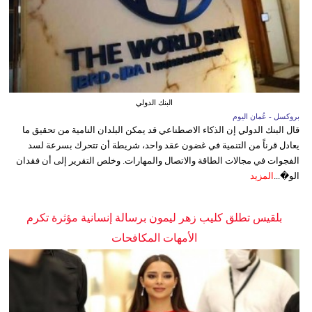
البنك الدولي
بروكسل - عُمان اليوم
قال البنك الدولي إن الذكاء الاصطناعي قد يمكن البلدان النامية من تحقيق ما
يعادل قرناً من التنمية في غضون عقد واحد، شريطة أن تتحرك بسرعة لسد
الفجوات في مجالات الطاقة والاتصال والمهارات. وخلص التقرير إلى أن فقدان
الو�...
المزيد
بلقيس تطلق كليب زهر ليمون برسالة إنسانية مؤثرة تكرم
الأمهات المكافحات