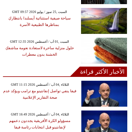
GMT 09:57 2026 السبت ,25 تموز / يوليو
سياحة صيفية استثنائية آيسلندا بانتظاركِ
بمناظرها الطبيعية الآسرة
GMT 12:35 2026 السبت ,01 آب / أغسطس
حلول منزلية ساحرة لاستعادة نعومة مناشفكِ
الخشنة بدون معطرات
الأخبار الأكثر قراءة
GMT 11:15 2026 الثلاثاء ,04 آب / أغسطس
فيفا ينفي تواصل إنفانتينو مع ترامب ويؤكد عدم
صحة التقارير الإعلامية
GMT 16:49 2026 الثلاثاء ,04 آب / أغسطس
مسؤولو الكرة الأفريقية يجددون دعمهم
لإنفانتينو قبل انتخابات رئاسة فيفا