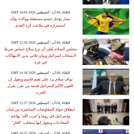
GMT 16:04 2026 الثلاثاء ,04 آب / أغسطس
نيمار يؤجل حسم مستقبله ووالده يؤكد
استمراره في ملاعب كرة القدم
GMT 12:50 2026 الثلاثاء ,04 آب / أغسطس
مجلس السلام يُعلن أن نزع سلاح حماس شرط
لانسحاب إسرائيل وبيان ثلاثي يدين الانتهاكات
في غزة
GMT 14:18 2026 الثلاثاء ,04 آب / أغسطس
نواف سلام يرد على نعيم قاسم ويقول إن
العون الأكبر لإسرائيل قدمه من تفرد بقرار
الحرب
GMT 12:37 2026 الثلاثاء ,04 آب / أغسطس
انطلاق جولة المفاوضات المباشرة بين لبنان
وإسرائيل في روما و"حزب الله" يهاجم
المحادثات ويقول إنها ستجلب "العار"
GMT 10:57 2026 الثلاثاء ,04 آب / أغسطس