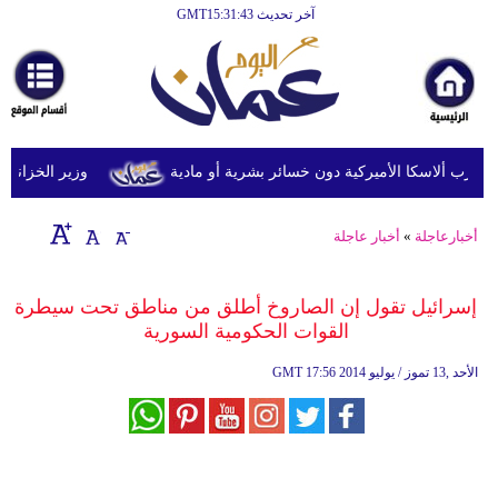
آخر تحديث GMT15:31:43
الرئيسية
أخبارعاجلة
رياضة
ثقافة
وزير الخزانة الأمري
إقتصاد
أخبارعاجلة
»
أخبار عاجلة
فن
وموسيقى
إسرائيل تقول إن الصاروخ أطلق من مناطق تحت سيطرة
القوات الحكومية السورية
أزياء
17:56 2014 الأحد ,13 تموز / يوليو
GMT
صحة
وتغذية
سياحة