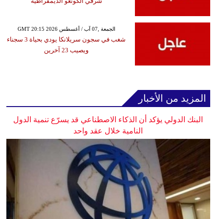
شرقي الكونغو الديمقراطية
GMT 20:15 2026 الجمعة ,07 آب / أغسطس
شغب في سجون سريلانكا يودي بحياة 3 سجناء
ويصيب 23 آخرين
المزيد من الأخبار
البنك الدولي يؤكد أن الذكاء الاصطناعي قد يسرّع تنمية الدول
النامية خلال عقد واحد