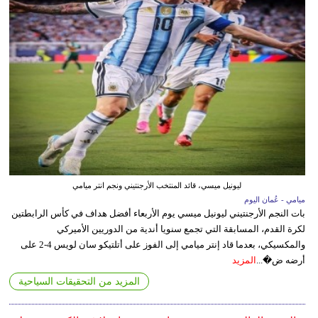
ليونيل ميسي، قائد المنتخب الأرجنتيني ونجم انتر ميامي
ميامي - عُمان اليوم
بات النجم الأرجنتيني ليونيل ميسي يوم الأربعاء أفضل هداف في كأس الرابطتين
لكرة القدم، المسابقة التي تجمع سنويا أندية من الدوريين الأميركي
والمكسيكي، بعدما قاد إنتر ميامي إلى الفوز على أتلتيكو سان لويس 4-2 على
أرضه ض�...
المزيد
المزيد من التحقيقات السياحية