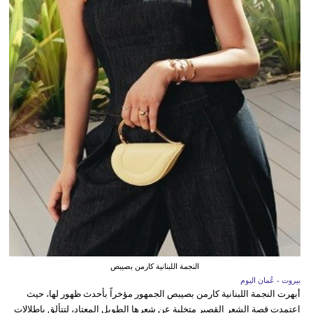
النجمة اللبنانية كارمن بصيبص
بيروت - عُمان اليوم
أبهرت النجمة اللبنانية كارمن بصيبص الجمهور مؤخراً بأحدث ظهور لها، حيث
اعتمدت قصة الشعر القصير متخلية عن شعرها الطويل المعتاد، لتتألق بإطلالات