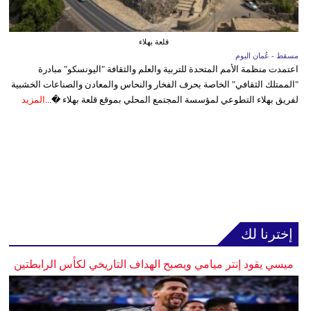
قلعة بهلاء
مسقط - عُمان اليوم
اعتمدت منظمة الأمم المتحدة للتربية والعلم والثقافة "اليونسكو" مبادرة
"الممتلك الثقافي" الخاصة بحرف الفخار والنحاس والمعادن والصناعات الخشبية
لفريق بهلاء التطوعي لمؤسسة المجتمع المحلي بموقع قلعة بهلاء �...
المزيد
إخترنا لك
ميسي يقود إنتر ميامي ويصبح الهداف التاريخي لكأس الرابطتين