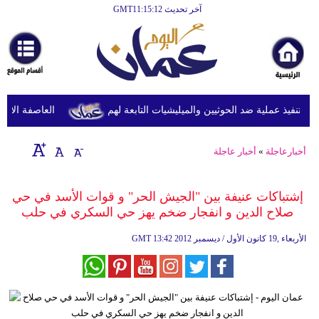
آخر تحديث GMT11:15:12
الرئيسية
أخبارعاجلة
رياضة
ثقافة
تنفيذ عملية ضد الحوثيين والميليشيات التابعة لهم
العاصفة الاستوائ
إقتصاد
أخبارعاجلة
»
أخبار عاجلة
فن
وموسيقى
إشتباكات عنيفة بين "الجيش الحر" و قوات الأسد في حي
صلاح الدين و انفجار ضخم يهز حي السكري في حلب
أزياء
13:42 2012 الأربعاء ,19 كانون الأول / ديسمبر
GMT
صحة
وتغذية
سياحة