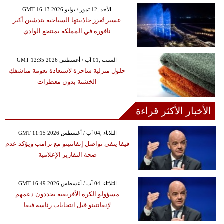
GMT 16:13 2026 الأحد ,12 تموز / يوليو
عسير تُعزز جاذبيتها السياحية بتدشين أكبر
نافورة في المملكة بمنتجع الوادي
GMT 12:35 2026 السبت ,01 آب / أغسطس
حلول منزلية ساحرة لاستعادة نعومة مناشفكِ
الخشنة بدون معطرات
الأخبار الأكثر قراءة
GMT 11:15 2026 الثلاثاء ,04 آب / أغسطس
فيفا ينفي تواصل إنفانتينو مع ترامب ويؤكد عدم
صحة التقارير الإعلامية
GMT 16:49 2026 الثلاثاء ,04 آب / أغسطس
مسؤولو الكرة الأفريقية يجددون دعمهم
لإنفانتينو قبل انتخابات رئاسة فيفا