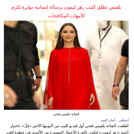
بلقيس تطلق كليب زهر ليمون برسالة إنسانية مؤثرة تكرم
الأمهات المكافحات
الفنانة بلقيس فتحي
أبوظبي - عُمان اليوم
أطلقت الفنانة بلقيس فتحي أول فيديو كليب من ألبومها الأخير «غِلّ»، باختيار
أغنية «زهر ليمون» لتكون باكورة الأعمال المصورة من الألبوم، في خطوة لاقت