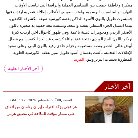
مبتكرة وخاطفة جمعت بين التصاميم العملية والراقية التي تناسب الأوقات
النهارية والمناسبات الرسمية. ولفتت بصيبص الأنظار بإطلالة عصرية ارتدت فيها
جمبسوت طويل باللون الأسود الداكن بقصة كورسيه ضيقة مكشوفة الكتفين،
بينما انسدل الجزء السفلي بقصة واسعة، ونسقت معه حقيبة يد صغيرة باللون
الأصفر الزبدي ومجوهرات ذهبية ناعمة. وفي ظهور كاجوال آخر، ارتدت كنزة
تريكو باللون البيج الوردي بفتحة عنق مائلة كشفت عن أحد الكتفين، مع بنطال
أبيض عالي الخصر بقصة مستقيمة وحزام جلدي رفيع باللون البني. وعلى صعيد
الإطلالات الفخمة، تألقت بفستان أسود طويل تميز بقصّة الكورسيه العلوية
المطرزة بحبيبات الترتر وتنو...
المزيد
آخر الأخبار الطبية
آخر الأخبار
GMT 13:25 2026 السبت ,08 آب / أغسطس
عراقجي يؤكد اقتراب إيران وعُمان من اتفاق
على مسار مؤقت للملاحة في مضيق هرمز