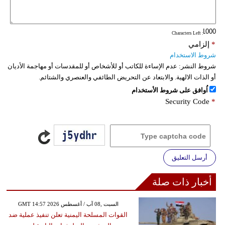
فيديو
: Characters Left
سيارات
*
إلزامي
شروط الاستخدام
شروط النشر:
عدم الإساءة للكاتب أو للأشخاص أو للمقدسات أو مهاجمة الأديان
أو الذات الالهية. والابتعاد عن التحريض الطائفي والعنصري والشتائم.
اُوافق على شروط الأستخدام
Security Code
*
أرسل التعليق
أخبار ذات صلة
GMT 14:57 2026 السبت ,08 آب / أغسطس
القوات المسلحة اليمنية تعلن تنفيذ عملية ضد