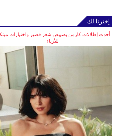
إخترنا لك
أحدث إطلالات كارمن بصيبص شعر قصير واختيارات مبتك
للأزياء