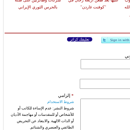
وب
عليها بعد طعن أربعة رجال في
شركات وطائرتين على صلة
له
"كوفنت غاردن"
بالحرس الثوري الإيراني
تعليقك كزائر
وني
*
إلزامي
شروط الاستخدام
شروط النشر:
عدم الإساءة للكاتب أو
للأشخاص أو للمقدسات أو مهاجمة الأديان
أو الذات الالهية. والابتعاد عن التحريض
الطائفي والعنصري والشتائم.