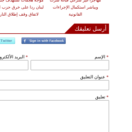
ون تحذيرات من
مهاجرًا غير شرعي قبالة سرت
موجة هجمات تستهدف جن
أضرار فورية
ويباشر استكمال الإجراءات
لبنان ردا على خرق حزب ال
القانونية
لاتفاق وقف إطلاق النار
أرسل تعليقك
*
الإسم
*
البريد الألكتر
*
عنوان التعليق
*
تعليق