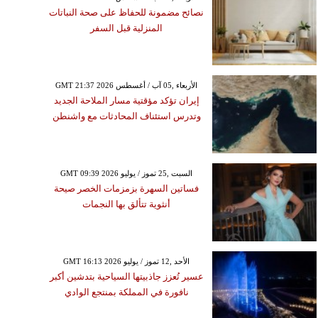
نصائح مضمونة للحفاظ على صحة النباتات
المنزلية قبل السفر
GMT 21:37 2026 الأربعاء ,05 آب / أغسطس
إيران تؤكد مؤقتية مسار الملاحة الجديد
وتدرس استئناف المحادثات مع واشنطن
GMT 09:39 2026 السبت ,25 تموز / يوليو
فساتين السهرة بزمزمات الخصر صيحة
أنثوية تتألق بها النجمات
GMT 16:13 2026 الأحد ,12 تموز / يوليو
عسير تُعزز جاذبيتها السياحية بتدشين أكبر
نافورة في المملكة بمنتجع الوادي