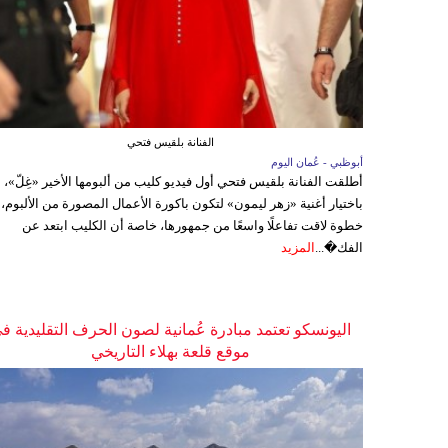
الفنانة بلقيس فتحي
أبوظبي - عُمان اليوم
أطلقت الفنانة بلقيس فتحي أول فيديو كليب من ألبومها الأخير «غِلّ»،
باختيار أغنية «زهر ليمون» لتكون باكورة الأعمال المصورة من الألبوم،
خطوة لاقت تفاعلًا واسعًا من جمهورها، خاصة أن الكليب ابتعد عن
الفك�...
المزيد
اليونسكو تعتمد مبادرة عُمانية لصون الحرف التقليدية ف
موقع قلعة بهلاء التاريخي