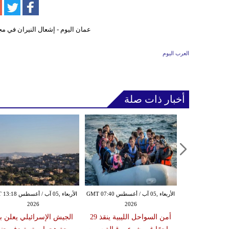
العرب اليوم
أخبار ذات صلة
الأربعاء ,05 آب / أغسطس GMT 07:16
الأربعاء ,05 آب / أغسطس GMT 07:40
الأربعاء ,05 آب / أغس
2026
2026
20
زلزال بقوة 6.3 درجة يضرب
أمن السواحل الليبية ينقذ 29
الجيش الإسرائيلي يعلن ب