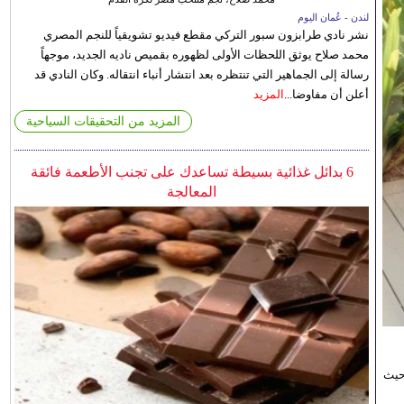
لندن - عُمان اليوم
نشر نادي طرابزون سبور التركي مقطع فيديو تشويقياً للنجم المصري
محمد صلاح يوثق اللحظات الأولى لظهوره بقميص ناديه الجديد، موجهاً
رسالة إلى الجماهير التي تنتظره بعد انتشار أنباء انتقاله. وكان النادي قد
أعلن أن مفاوضا...
المزيد
المزيد من التحقيقات السياحية
6 بدائل غذائية بسيطة تساعدك على تجنب الأطعمة فائقة
المعالجة
حيث