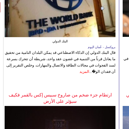
البنك الدولي
بروكسل - عُمان اليوم
قال البنك الدولي إن الذكاء الاصطناعي قد يمكن البلدان النامية من تحقيق
 في
ما يعادل قرناً من التنمية في غضون عقد واحد، شريطة أن تتحرك بسرعة
لسد الفجوات في مجالات الطاقة والاتصال والمهارات. وخلص التقرير إلى
أن فقدان الو�...
المزيد
ي
ارتطام جزء ضخم من صاروخ سبيس إكس بالقمر فكيف
سيؤثر على الأرض