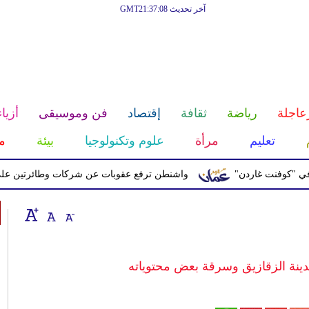
آخر تحديث GMT21:37:08
عاجلة
رياضة
ثقافة
إقتصاد
فن وموسيقى
أزياء
تعليم
مرأة
علوم وتكنولوجيا
بيئة
م
نت غاردن"
واشنطن ترفع عقوبات عن شركات وطائرتين على صلة بال
ينة الزقازيق وسرقة بعض محتوياته