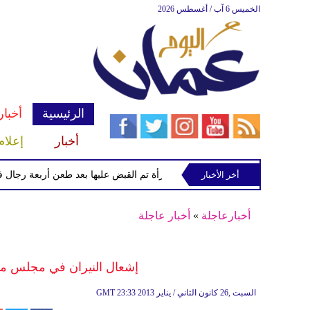
الخميس 6 آب / أغسطس 2026
الرئيسية
أخبار
أخبار
إعلام
أخر الأخبار
الشرطة تعتقل إمرأة تم القبض عليها بعد طعن أربعة رجال في "كوف
أخبارعاجلة
»
أخبار عاجلة
إشعال النيران في مجلس مد
23:33 2013 السبت ,26 كانون الثاني / يناير
GMT