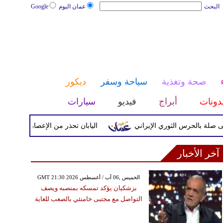
البحث
عمان اليوم
Google
صحة وتغذية
سياحة وسفر
ديكور
دونات
أبراج
فيديو
سيارات
حرس الثوري الإيراني
اليابان تحذر من الإعصار دولفين ورياح عاتي
آخر الأخبار
GMT 21:30 2026 الخميس ,06 آب / أغسطس
بزشكيان يؤكد تمسكه بمنصبه ويصف
التواصل مع مجتبى خامنئي بالصعب للغاية