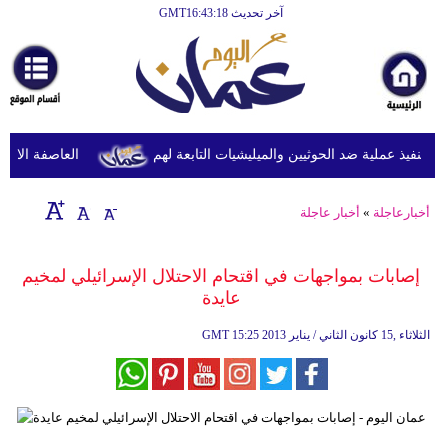
آخر تحديث GMT16:43:18
الرئيسية
أخبارعاجلة
رياضة
ثقافة
نفيذ عملية ضد الحوثيين والميليشيات التابعة لهم
العاصفة الاستوائ
إقتصاد
أخبارعاجلة
»
أخبار عاجلة
فن
وموسيقى
إصابات بمواجهات في اقتحام الاحتلال الإسرائيلي لمخيم
عايدة
أزياء
15:25 2013 الثلاثاء ,15 كانون الثاني / يناير
GMT
صحة
وتغذية
سياحة