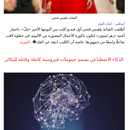
الفنانة بلقيس فتحي
أبوظبي - عُمان اليوم
أطلقت الفنانة بلقيس فتحي أول فيديو كليب من ألبومها الأخير «غِلّ»، باختيار
أغنية «زهر ليمون» لتكون باكورة الأعمال المصورة من الألبوم، في خطوة لاقت
تفاعلًا واسعًا من جمهورها، خاصة أن الكليب ابتعد عن الفك�...
المزيد
الذكاء الاصطناعي يصمم جينومات فيروسية كاملة وقابلة للتكاثر