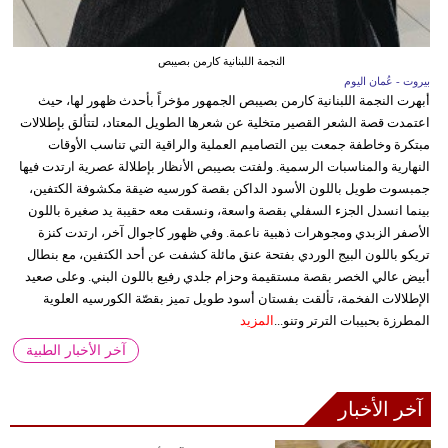
النجمة اللبنانية كارمن بصيبص
بيروت - عُمان اليوم
أبهرت النجمة اللبنانية كارمن بصيبص الجمهور مؤخراً بأحدث ظهور لها، حيث
اعتمدت قصة الشعر القصير متخلية عن شعرها الطويل المعتاد، لتتألق بإطلالات
مبتكرة وخاطفة جمعت بين التصاميم العملية والراقية التي تناسب الأوقات
النهارية والمناسبات الرسمية. ولفتت بصيبص الأنظار بإطلالة عصرية ارتدت فيها
جمبسوت طويل باللون الأسود الداكن بقصة كورسيه ضيقة مكشوفة الكتفين،
بينما انسدل الجزء السفلي بقصة واسعة، ونسقت معه حقيبة يد صغيرة باللون
الأصفر الزبدي ومجوهرات ذهبية ناعمة. وفي ظهور كاجوال آخر، ارتدت كنزة
تريكو باللون البيج الوردي بفتحة عنق مائلة كشفت عن أحد الكتفين، مع بنطال
أبيض عالي الخصر بقصة مستقيمة وحزام جلدي رفيع باللون البني. وعلى صعيد
الإطلالات الفخمة، تألقت بفستان أسود طويل تميز بقصّة الكورسيه العلوية
المطرزة بحبيبات الترتر وتنو...
المزيد
آخر الأخبار الطبية
آخر الأخبار