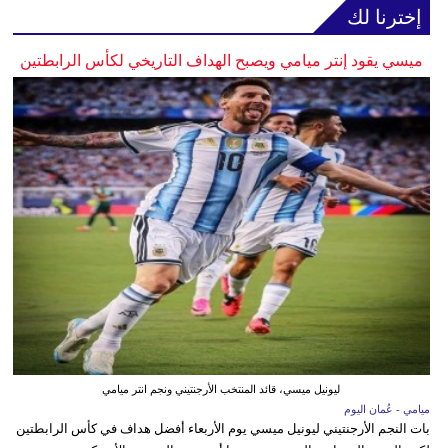
إخترنا لك
ميسي يقود إنتر ميامي ويصبح الهداف التاريخي لكأس الرابطتين
ليونيل ميسي، قائد المنتخب الأرجنتيني ونجم انتر ميامي
ميامي - عُمان اليوم
بات النجم الأرجنتيني ليونيل ميسي يوم الأربعاء أفضل هداف في كأس الرابطتين