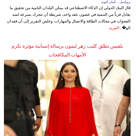
بروكسل - عُمان اليوم
قال البنك الدولي إن الذكاء الاصطناعي قد يمكن البلدان النامية من تحقيق ما
يعادل قرناً من التنمية في غضون عقد واحد، شريطة أن تتحرك بسرعة لسد
الفجوات في مجالات الطاقة والاتصال والمهارات. وخلص التقرير إلى أن فقدان
الو�...
المزيد
بلقيس تطلق كليب زهر ليمون برسالة إنسانية مؤثرة تكرم
الأمهات المكافحات