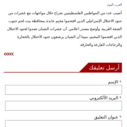
وسفر
العرب اليوم
أصيب عدد من المواطنين الفلسطينيين بجراح خلال مواجهات مع عشرات من
ديكور
جنود الاحتلال الإسرائيلي الذين اقتحموا مخيم عايدة بمحافظة بيت لحم جنوب
أخبار
الضفة الغربية. وأوضح مصدر اعلامي أن عشرات الشبان تصدوا لجنود الاحتلال
الذين اقتحموا المخيم، مبينا أن الشبان يرشقون جنود الاحتلال بالحجارة
إعلام
والزجاجات الفارغة والحارقة.
تعليم
مرأة
أرسل تعليقك
علوم
*
الإسم
وتكنولوجيا
*
البريد الألكتروني
بيئة
مدوَّنات
*
عنوان التعليق
أبراج