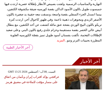
النهارية والمناسبات الرسمية. ولفتت بصيبص الأنظار بإطلالة عصرية ارتدت فيها
جمبسوت طويل باللون الأسود الداكن بقصة كورسيه ضيقة مكشوفة الكتفين،
بينما انسدل الجزء السفلي بقصة واسعة، ونسقت معه حقيبة يد صغيرة باللون
الأصفر الزبدي ومجوهرات ذهبية ناعمة. وفي ظهور كاجوال آخر، ارتدت كنزة
تريكو باللون البيج الوردي بفتحة عنق مائلة كشفت عن أحد الكتفين، مع بنطال
أبيض عالي الخصر بقصة مستقيمة وحزام جلدي رفيع باللون البني. وعلى صعيد
الإطلالات الفخمة، تألقت بفستان أسود طويل تميز بقصّة الكورسيه العلوية
المطرزة بحبيبات الترتر وتنو...
المزيد
آخر الأخبار الطبية
آخر الأخبار
GMT 13:25 2026 السبت ,08 آب / أغسطس
عراقجي يؤكد اقتراب إيران وعُمان من اتفاق
على مسار مؤقت للملاحة في مضيق هرمز