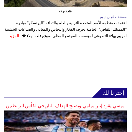
قلعة بهلاء
مسقط - عُمان اليوم
اعتمدت منظمة الأمم المتحدة للتربية والعلم والثقافة "اليونسكو" مبادرة
"الممتلك الثقافي" الخاصة بحرف الفخار والنحاس والمعادن والصناعات الخشبية
لفريق بهلاء التطوعي لمؤسسة المجتمع المحلي بموقع قلعة بهلاء �...
المزيد
إخترنا لك
ميسي يقود إنتر ميامي ويصبح الهداف التاريخي لكأس الرابطتين