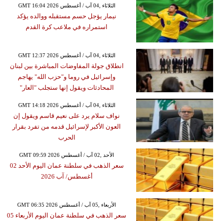
GMT 16:04 2026 الثلاثاء ,04 آب / أغسطس
نيمار يؤجل حسم مستقبله ووالده يؤكد
استمراره في ملاعب كرة القدم
GMT 12:37 2026 الثلاثاء ,04 آب / أغسطس
انطلاق جولة المفاوضات المباشرة بين لبنان
وإسرائيل في روما و"حزب الله" يهاجم
المحادثات ويقول إنها ستجلب "العار"
GMT 14:18 2026 الثلاثاء ,04 آب / أغسطس
نواف سلام يرد على نعيم قاسم ويقول إن
العون الأكبر لإسرائيل قدمه من تفرد بقرار
الحرب
GMT 09:59 2026 الأحد ,02 آب / أغسطس
سعر الذهب في سلطنة عمان اليوم الأحد 02
أغسطس/ آب 2026
GMT 06:35 2026 الأربعاء ,05 آب / أغسطس
سعر الذهب في سلطنة عمان اليوم الأربعاء 05