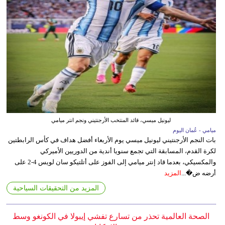
ليونيل ميسي، قائد المنتخب الأرجنتيني ونجم انتر ميامي
ميامي - عُمان اليوم
بات النجم الأرجنتيني ليونيل ميسي يوم الأربعاء أفضل هداف في كأس الرابطتين
لكرة القدم، المسابقة التي تجمع سنويا أندية من الدوريين الأميركي
والمكسيكي، بعدما قاد إنتر ميامي إلى الفوز على أتلتيكو سان لويس 4-2 على
أرضه ض�...
المزيد
المزيد من التحقيقات السياحية
الصحة العالمية تحذر من تسارع تفشي إيبولا في الكونغو وسط