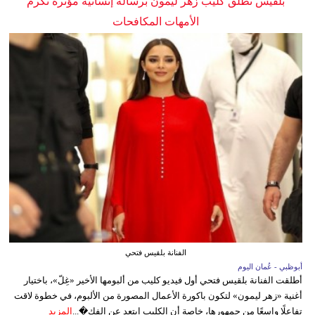
بلقيس تطلق كليب زهر ليمون برسالة إنسانية مؤثرة تكرم
الأمهات المكافحات
الفنانة بلقيس فتحي
أبوظبي - عُمان اليوم
أطلقت الفنانة بلقيس فتحي أول فيديو كليب من ألبومها الأخير «غِلّ»، باختيار
أغنية «زهر ليمون» لتكون باكورة الأعمال المصورة من الألبوم، في خطوة لاقت
تفاعلًا واسعًا من جمهورها، خاصة أن الكليب ابتعد عن الفك�...
المزيد