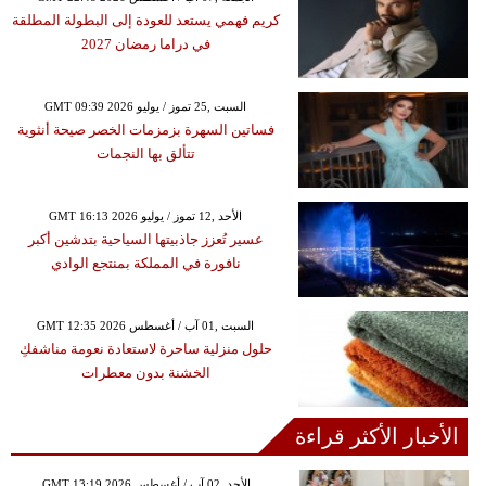
كريم فهمي يستعد للعودة إلى البطولة المطلقة
في دراما رمضان 2027
GMT 09:39 2026 السبت ,25 تموز / يوليو
فساتين السهرة بزمزمات الخصر صيحة أنثوية
تتألق بها النجمات
GMT 16:13 2026 الأحد ,12 تموز / يوليو
عسير تُعزز جاذبيتها السياحية بتدشين أكبر
نافورة في المملكة بمنتجع الوادي
GMT 12:35 2026 السبت ,01 آب / أغسطس
حلول منزلية ساحرة لاستعادة نعومة مناشفكِ
الخشنة بدون معطرات
الأخبار الأكثر قراءة
GMT 13:19 2026 الأحد ,02 آب / أغسطس