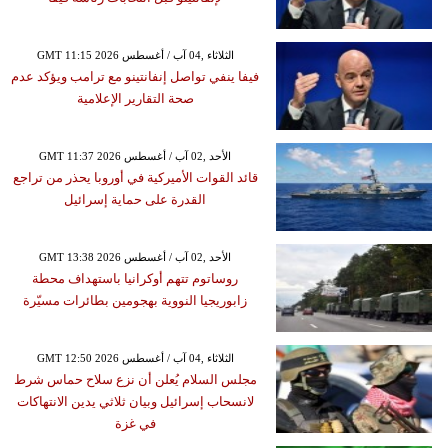
GMT 11:15 2026 الثلاثاء ,04 آب / أغسطس
فيفا ينفي تواصل إنفانتينو مع ترامب ويؤكد عدم
صحة التقارير الإعلامية
GMT 11:37 2026 الأحد ,02 آب / أغسطس
قائد القوات الأميركية في أوروبا يحذر من تراجع
القدرة على حماية إسرائيل
GMT 13:38 2026 الأحد ,02 آب / أغسطس
روساتوم تتهم أوكرانيا باستهداف محطة
زابوريجيا النووية بهجومين بطائرات مسيّرة
GMT 12:50 2026 الثلاثاء ,04 آب / أغسطس
مجلس السلام يُعلن أن نزع سلاح حماس شرط
لانسحاب إسرائيل وبيان ثلاثي يدين الانتهاكات
في غزة