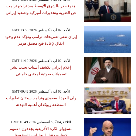
هدوء حذر بالشرق الأوسط بعد تراجع ترامب
عن الضربة وتحذيرات أميركية وتصعيد إيراني
GMT 13:55 2026 الأحد ,02 آب / أغسطس
إيران تنفي تصريحات ترامب وتؤكد عدم وجود
اتفاق لإعادة فتح مضيق هرمز
GMT 11:10 2026 الأحد ,02 آب / أغسطس
إعلام إيراني يكشف أسباب تجنب نشر
تسجيلات صوتية لمجتبى خامنئي
GMT 09:42 2026 الأحد ,02 آب / أغسطس
ولي العهد السعودي وترامب يبحثان تطورات
المنطقة ويؤكدان أهمية التهدئة
GMT 16:49 2026 الثلاثاء ,04 آب / أغسطس
مسؤولو الكرة الأفريقية يجددون دعمهم
لإنفانتينو قبل انتخابات رئاسة فيفا