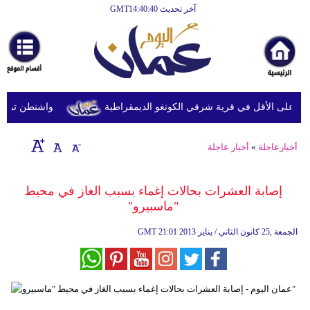
آخر تحديث GMT14:40:40
الرئيسية
أخبارعاجلة
رياضة
ثقافة
واشنطن ترفع عقو
إقتصاد
أخبارعاجلة
»
أخبار عاجلة
فن
وموسيقى
إصابة العشرات بحالات إغماء بسبب الغاز في محيط
"ماسبيرو"
أزياء
21:01 2013 الجمعة ,25 كانون الثاني / يناير
GMT
صحة
وتغذية
سياحة