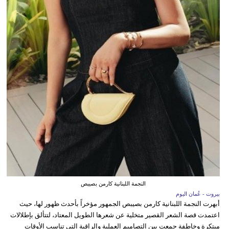
النجمة اللبنانية كارمن بصيبص
بيروت - عُمان اليوم
أبهرت النجمة اللبنانية كارمن بصيبص الجمهور مؤخراً بأحدث ظهور لها، حيث
اعتمدت قصة الشعر القصير متخلية عن شعرها الطويل المعتاد، لتتألق بإطلالات
مبتكرة وخاطفة جمعت بين التصاميم العملية والراقية التي تناسب الأوقات