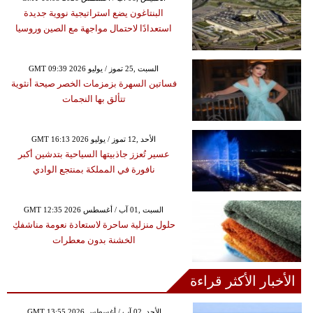
البنتاغون يضع استراتيجية نووية جديدة
استعدادًا لاحتمال مواجهة مع الصين وروسيا
GMT 09:39 2026 السبت ,25 تموز / يوليو
فساتين السهرة بزمزمات الخصر صيحة أنثوية
تتألق بها النجمات
GMT 16:13 2026 الأحد ,12 تموز / يوليو
عسير تُعزز جاذبيتها السياحية بتدشين أكبر
نافورة في المملكة بمنتجع الوادي
GMT 12:35 2026 السبت ,01 آب / أغسطس
حلول منزلية ساحرة لاستعادة نعومة مناشفكِ
الخشنة بدون معطرات
الأخبار الأكثر قراءة
GMT 13:55 2026 الأحد ,02 آب / أغسطس