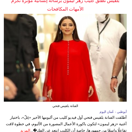
بلقيس تطلق كليب زهر ليمون برسالة إنسانية مؤثرة تكرم
الأمهات المكافحات
الفنانة بلقيس فتحي
أبوظبي - عُمان اليوم
أطلقت الفنانة بلقيس فتحي أول فيديو كليب من ألبومها الأخير «غِلّ»، باختيار
أغنية «زهر ليمون» لتكون باكورة الأعمال المصورة من الألبوم، في خطوة لاقت
تفاعلًا واسعًا من جمهورها، خاصة أن الكليب ابتعد عن الفك�...
المزيد