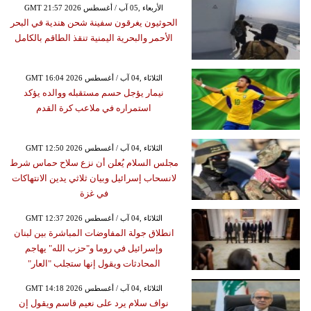
GMT 21:57 2026 الأربعاء ,05 آب / أغسطس
الحوثيون يغرقون سفينة شحن هندية في البحر
الأحمر والبحرية اليمنية تنقذ الطاقم بالكامل
GMT 16:04 2026 الثلاثاء ,04 آب / أغسطس
نيمار يؤجل حسم مستقبله ووالده يؤكد
استمراره في ملاعب كرة القدم
GMT 12:50 2026 الثلاثاء ,04 آب / أغسطس
مجلس السلام يُعلن أن نزع سلاح حماس شرط
لانسحاب إسرائيل وبيان ثلاثي يدين الانتهاكات
في غزة
GMT 12:37 2026 الثلاثاء ,04 آب / أغسطس
انطلاق جولة المفاوضات المباشرة بين لبنان
وإسرائيل في روما و"حزب الله" يهاجم
المحادثات ويقول إنها ستجلب "العار"
GMT 14:18 2026 الثلاثاء ,04 آب / أغسطس
نواف سلام يرد على نعيم قاسم ويقول إن