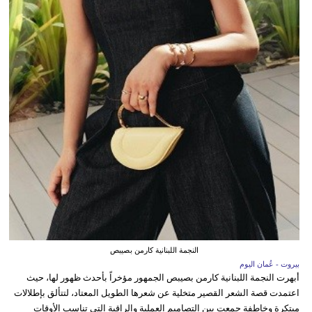
النجمة اللبنانية كارمن بصيبص
بيروت - عُمان اليوم
أبهرت النجمة اللبنانية كارمن بصيبص الجمهور مؤخراً بأحدث ظهور لها، حيث
اعتمدت قصة الشعر القصير متخلية عن شعرها الطويل المعتاد، لتتألق بإطلالات
مبتكرة وخاطفة جمعت بين التصاميم العملية والراقية التي تناسب الأوقات