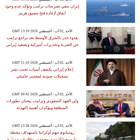
إيران تنفي تصريحات ترامب وتؤكد عدم وجود
اتفاق لإعادة فتح مضيق هرمز
GMT 13:19 2026 الأحد ,02 آب / أغسطس
هدوء حذر بالشرق الأوسط بعد تراجع ترامب
عن الضربة وتحذيرات أميركية وتصعيد إيراني
GMT 11:10 2026 الأحد ,02 آب / أغسطس
إعلام إيراني يكشف أسباب تجنب نشر
تسجيلات صوتية لمجتبى خامنئي
GMT 09:42 2026 الأحد ,02 آب / أغسطس
ولي العهد السعودي وترامب يبحثان تطورات
المنطقة ويؤكدان أهمية التهدئة
GMT 13:38 2026 الأحد ,02 آب / أغسطس
روساتوم تتهم أوكرانيا باستهداف محطة
زابوريجيا النووية بهجومين بطائرات مسيّرة