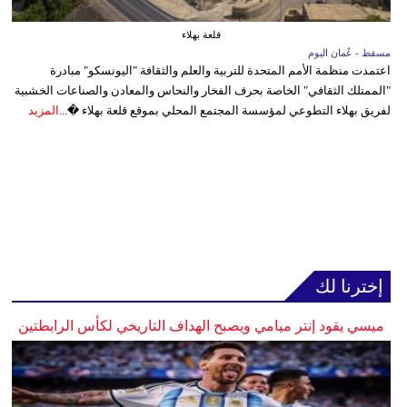
قلعة بهلاء
مسقط - عُمان اليوم
اعتمدت منظمة الأمم المتحدة للتربية والعلم والثقافة "اليونسكو" مبادرة
"الممتلك الثقافي" الخاصة بحرف الفخار والنحاس والمعادن والصناعات الخشبية
لفريق بهلاء التطوعي لمؤسسة المجتمع المحلي بموقع قلعة بهلاء �...
المزيد
إخترنا لك
ميسي يقود إنتر ميامي ويصبح الهداف التاريخي لكأس الرابطتين