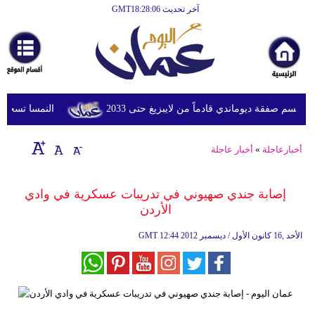
آخر تحديث GMT18:28:06
الرئيسية
أخبارعاجلة
رياضة
ثقافة
سم صفقة ديوماندي قادماً من لايبزيغ حتى 2033
النمسا تسجل أعلى درج
إقتصاد
أخبارعاجلة
»
أخبار عاجلة
فن
وموسيقى
إصابة جندي صهيوني في تدريبات عسكرية في وادي
الأردن
أزياء
12:44 2012 الأحد ,16 كانون الأول / ديسمبر
GMT
صحة
وتغذية
سياحة