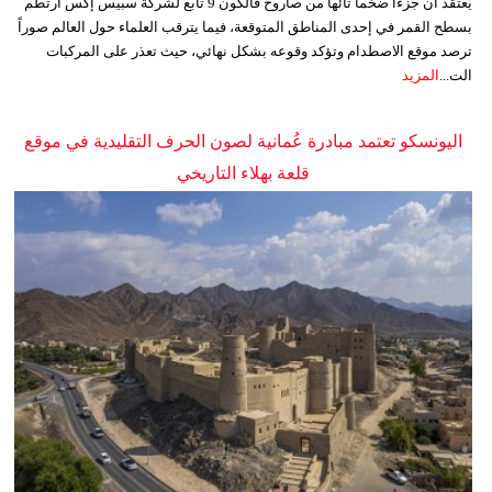
يُعتقد أن جزءاً ضخماً تائهاً من صاروخ فالكون 9 تابع لشركة سبيس إكس ارتطم
بسطح القمر في إحدى المناطق المتوقعة، فيما يترقب العلماء حول العالم صوراً
ترصد موقع الاصطدام وتؤكد وقوعه بشكل نهائي، حيث تعذر على المركبات
الت...
المزيد
اليونسكو تعتمد مبادرة عُمانية لصون الحرف التقليدية في موقع
قلعة بهلاء التاريخي