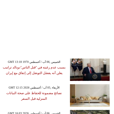
GMT 13:18 1970 الخميس ,06 آب / أغسطس
بسبب عدم رغبته في "قتل الناس"دونالد ترامب
يعلن أنه يفضَل التوصَل إلى إتفاق مع إيران
GMT 12:15 2026 الأربعاء ,05 آب / أغسطس
نصائح مضمونة للحفاظ على صحة النباتات
المنزلية قبل السفر
GMT 16:03 2026 الخميس ,06 آب / أغسطس