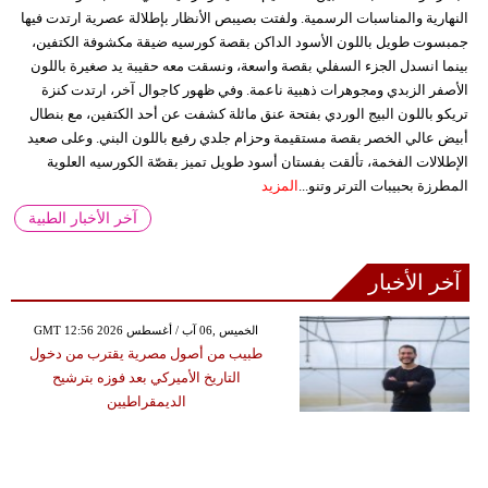
النهارية والمناسبات الرسمية. ولفتت بصيبص الأنظار بإطلالة عصرية ارتدت فيها
جمبسوت طويل باللون الأسود الداكن بقصة كورسيه ضيقة مكشوفة الكتفين،
بينما انسدل الجزء السفلي بقصة واسعة، ونسقت معه حقيبة يد صغيرة باللون
الأصفر الزبدي ومجوهرات ذهبية ناعمة. وفي ظهور كاجوال آخر، ارتدت كنزة
تريكو باللون البيج الوردي بفتحة عنق مائلة كشفت عن أحد الكتفين، مع بنطال
أبيض عالي الخصر بقصة مستقيمة وحزام جلدي رفيع باللون البني. وعلى صعيد
الإطلالات الفخمة، تألقت بفستان أسود طويل تميز بقصّة الكورسيه العلوية
المطرزة بحبيبات الترتر وتنو...
المزيد
آخر الأخبار الطبية
آخر الأخبار
GMT 12:56 2026 الخميس ,06 آب / أغسطس
طبيب من أصول مصرية يقترب من دخول
التاريخ الأميركي بعد فوزه بترشيح
الديمقراطيين