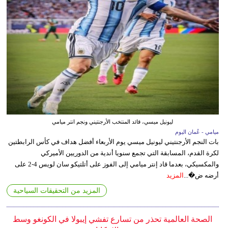
ليونيل ميسي، قائد المنتخب الأرجنتيني ونجم انتر ميامي
ميامي - عُمان اليوم
بات النجم الأرجنتيني ليونيل ميسي يوم الأربعاء أفضل هداف في كأس الرابطتين
لكرة القدم، المسابقة التي تجمع سنويا أندية من الدوريين الأميركي
والمكسيكي، بعدما قاد إنتر ميامي إلى الفوز على أتلتيكو سان لويس 4-2 على
أرضه ض�...
المزيد
المزيد من التحقيقات السياحية
الصحة العالمية تحذر من تسارع تفشي إيبولا في الكونغو وسط