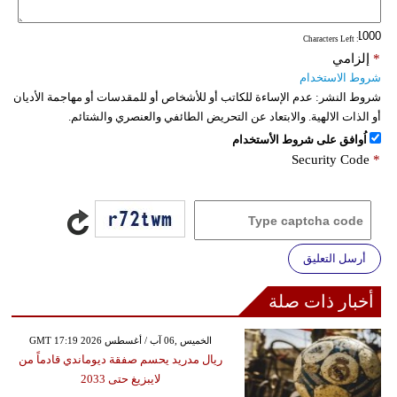
فيديو
: Characters Left
*
إلزامي
سيارات
شروط الاستخدام
شروط النشر:
عدم الإساءة للكاتب أو للأشخاص أو للمقدسات أو مهاجمة الأديان
أو الذات الالهية. والابتعاد عن التحريض الطائفي والعنصري والشتائم.
اُوافق على شروط الأستخدام
Security Code
*
أرسل التعليق
أخبار ذات صلة
GMT 17:19 2026 الخميس ,06 آب / أغسطس
ريال مدريد يحسم صفقة ديوماندي قادماً من
لايبزيغ حتى 2033