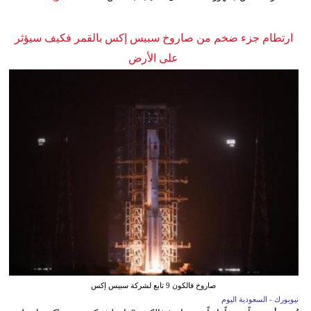
ارتطام جزء ضخم من صاروخ سبيس إكس بالقمر فكيف سيؤثر
على الأرض
صاروخ فالكون 9 تابع لشركة سبيس إكس
نيويورك - السعودية اليوم