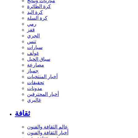
مباريات ونتائج
كرة الطائرة
كرة اليد
كرة السلة
رمي
قفز
الجري
تنس
سيارات
غولف
سباق الخيل
مصارعة
جمباز
أخبار المنتخبات
تحقيقات
مدونات
أخبار المحترفين
غاليري
ثقافة
عالم الثقافة والفنون
أخبار الثقافة والفنون