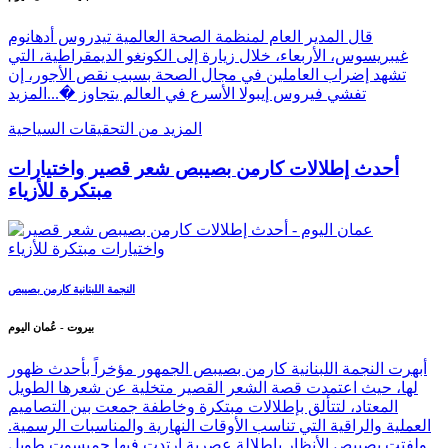
قال المدير العام لمنظمة الصحة العالمية تيدروس أدهانوم
غيبريسوس، الأربعاء، خلال زيارة إلى الكونغو الديمقراطية، التي
تشهد إضراب العاملين في مجال الصحة بسبب نقص الأجور، إن
تفشي فيروس إيبولا الأسرع في العالم يتجاوز �...
المزيد
المزيد من التحقيقات السياحية
أحدث إطلالات كارمن بصيبص شعر قصير واختيارات
مبتكرة للأزياء
النجمة اللبنانية كارمن بصيبص
بيروت - عُمان اليوم
أبهرت النجمة اللبنانية كارمن بصيبص الجمهور مؤخراً بأحدث ظهور
لها، حيث اعتمدت قصة الشعر القصير متخلية عن شعرها الطويل
المعتاد، لتتألق بإطلالات مبتكرة وخاطفة جمعت بين التصاميم
العملية والراقية التي تناسب الأوقات النهارية والمناسبات الرسمية.
ولفتت بصيبص الأنظار بإطلالة عصرية ارتدت فيها جمبسوت طويل