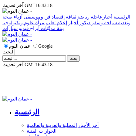
آخر تحديث GMT16:43:18
الرئيسية
أخبارعاجلة
رياضة
ثقافة
إقتصاد
فن وموسيقى
أزياء
صحة
وتغذية
سياحة وسفر
ديكور
أخبار
إعلام
تعليم
مرأة
علوم وتكنولوجيا
بيئة
مدوَّنات
أبراج
فيديو
سيارات
Google
عمان اليوم
البحث
آخر تحديث GMT16:43:18
الرئيسية
أخر الأخبار المحلية والعربية والعالمية
الحوارات الفنية