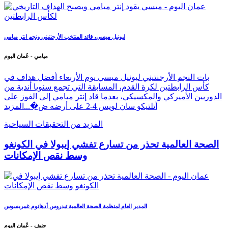
ليونيل ميسي، قائد المنتخب الأرجنتيني ونجم انتر ميامي
ميامي - عُمان اليوم
بات النجم الأرجنتيني ليونيل ميسي يوم الأربعاء أفضل هداف في
كأس الرابطتين لكرة القدم، المسابقة التي تجمع سنويا أندية من
الدوريين الأميركي والمكسيكي، بعدما قاد إنتر ميامي إلى الفوز على
أتلتيكو سان لويس 4-2 على أرضه ض�...
المزيد
المزيد من التحقيقات السياحية
الصحة العالمية تحذر من تسارع تفشي إيبولا في الكونغو
وسط نقص الإمكانات
المدير العام لمنظمة الصحة العالمية تيدروس أدهانوم غيبريسوس
جنيف - عُمان اليوم