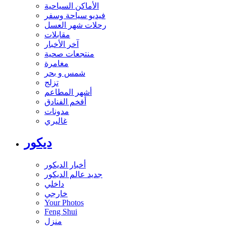
الأماكن السياحية
فيديو سياحة وسفر
رحلات شهر العسل
مقابلات
آخر الأخبار
منتجعات صحية
مغامرة
شمس و بحر
تزلج
أشهر المطاعم
أفخم الفنادق
مدونات
غاليري
ديكور
أخبار الديكور
جديد عالم الديكور
داخلي
خارجي
Your Photos
Feng Shui
منزل