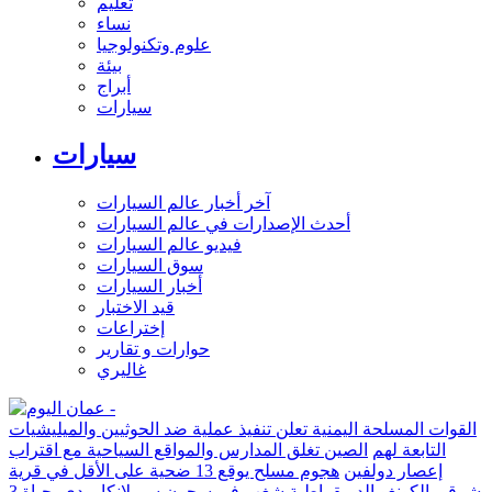
تعليم
نساء
علوم وتكنولوجيا
بيئة
أبراج
سيارات
سيارات
آخر أخبار عالم السيارات
أحدث الإصدارات في عالم السيارات
فيديو عالم السيارات
سوق السيارات
أخبار السيارات
قيد الاختبار
إختراعات
حوارات و تقارير
غاليري
القوات المسلحة اليمنية تعلن تنفيذ عملية ضد الحوثيين والميليشيات
التابعة لهم
الصين تغلق المدارس والمواقع السياحية مع اقتراب
إعصار دولفين
هجوم مسلح يوقع 13 ضحية على الأقل في قرية
شرقي الكونغو الديمقراطية
شغب في سجون سريلانكا يودي بحياة 3