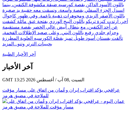
باللون الأسود الداكن بقصة كورسيه ضيقة مكشوفة الكتفين، بينما
انسدل الجزء السفلي بقصة واسعة، ونسقت معه حقيبة يد صغيرة
باللون الأصفر الزبدي ومجوهرات ذهبية ناعمة. وفي ظهور كاجوال
آخر، ارتدت كنزة تريكو باللون البيج الوردي بفتحة عنق مائلة كشفت
عن أحد الكتفين، مع بنطال أبيض عالي الخصر بقصة مستقيمة
وحزام جلدي رفيع باللون البني. وعلى صعيد الإطلالات الفخمة،
تألقت بفستان أسود طويل تميز بقصّة الكورسيه العلوية المطرزة
بحبيبات الترتر وتنو...
المزيد
آخر الأخبار الطبية
آخر الأخبار
GMT 13:25 2026 السبت ,08 آب / أغسطس
عراقجي يؤكد اقتراب إيران وعُمان من اتفاق على مسار مؤقت
للملاحة في مضيق هرمز