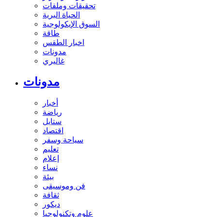
تحقيقات وملفات
الحياة البرية
السوق الإيكولوجية
طاقة
اخبار الطقس
مدونات
غاليري
مدونات
أخبار
رياضة
ستايل
اقتصاد
سياحة وسفر
تعليم
إعلام
نساء
بيئة
فن وموسيقى
ثقافة
ديكور
علوم وتكنولوجيا