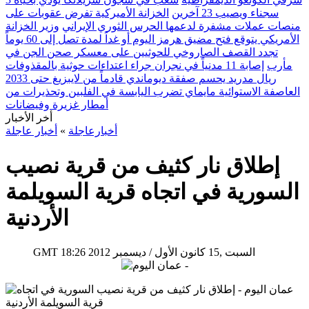
سجناء ويصيب 23 آخرين
الخزانة الأميركية تفرض عقوبات على
منصات عملات مشفرة لدعمها الحرس الثوري الإيراني
وزير الخزانة
الأمريكي يتوقع فتح مضيق هرمز اليوم أو غداً لمدة تصل إلى 60 يوماً
تجدد القصف الصاروخي للحوثيين على معسكر صحن الجن في
مأرب
إصابة 11 مدنياً في نجران جراء اعتداءات حوثية بالمقذوفات
ريال مدريد يحسم صفقة ديوماندي قادماً من لايبزيغ حتى 2033
العاصفة الاستوائية مايماي تضرب اليابسة في الفلبين وتحذيرات من
أمطار غزيرة وفيضانات
أخر الأخبار
أخبارعاجلة
»
أخبار عاجلة
إطلاق نار كثيف من قرية نصيب
السورية في اتجاه قرية السويلمة
الأردنية
18:26 2012 السبت ,15 كانون الأول / ديسمبر
GMT