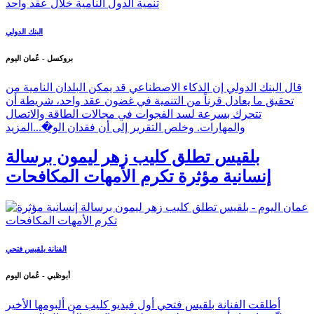
البنك الدولي
بروكسل - عُمان اليوم
قال البنك الدولي إن الذكاء الاصطناعي قد يمكن البلدان النامية من
تحقيق ما يعادل قرناً من التنمية في غضون عقد واحد، شريطة أن
تتحرك بسرعة لسد الفجوات في مجالات الطاقة والاتصال
والمهارات. وخلص التقرير إلى أن فقدان الو�...
المزيد
بلقيس تطلق كليب زهر ليمون برسالة
إنسانية مؤثرة تكرم الأمهات المكافحات
الفنانة بلقيس فتحي
أبوظبي - عُمان اليوم
أطلقت الفنانة بلقيس فتحي أول فيديو كليب من ألبومها الأخير