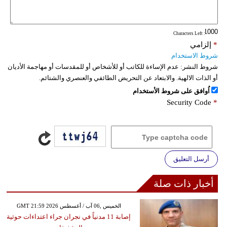
فيديو
: Characters Left
سيارات
*
إلزامي
شروط الاستخدام
شروط النشر:
عدم الإساءة للكاتب أو للأشخاص أو للمقدسات أو مهاجمة الأديان
أو الذات الالهية. والابتعاد عن التحريض الطائفي والعنصري والشتائم.
اُوافق على شروط الأستخدام
Security Code
*
أرسل التعليق
أخبار ذات صلة
GMT 21:59 2026 الخميس ,06 آب / أغسطس
إصابة 11 مدنياً في نجران جراء اعتداءات حوثية