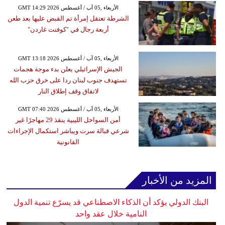
GMT 14:29 2026 الأربعاء ,05 آب / أغسطس
الشرطة تعتقل إمرأة تم القبض عليها بعد طعن
أربعة رجال في "كوفنت غاردن"
GMT 13:18 2026 الأربعاء ,05 آب / أغسطس
الجيش الإسرائيلي يعلن بدء موجة هجمات
تستهدف جنوب لبنان ردا على خرق حزب الله
لاتفاق وقف إطلاق النار
GMT 07:40 2026 الأربعاء ,05 آب / أغسطس
أمن السواحل الليبية ينقذ 29 مهاجرًا غير
شرعي قبالة سرت ويباشر استكمال الإجراءات
القانونية
المزيد من الأخبار
البنك الدولي يؤكد أن الذكاء الاصطناعي قد يسرّع تنمية الدول
النامية خلال عقد واحد