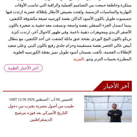
مبتكرة وخاطفة جمعت بين التصاميم العملية والراقية التي تناسب الأوقات
النهارية والمناسبات الرسمية. ولفتت بصيبص الأنظار بإطلالة عصرية ارتدت فيها
جمبسوت طويل باللون الأسود الداكن بقصة كورسيه ضيقة مكشوفة الكتفين،
بينما انسدل الجزء السفلي بقصة واسعة، ونسقت معه حقيبة يد صغيرة باللون
الأصفر الزبدي ومجوهرات ذهبية ناعمة. وفي ظهور كاجوال آخر، ارتدت كنزة
تريكو باللون البيج الوردي بفتحة عنق مائلة كشفت عن أحد الكتفين، مع بنطال
أبيض عالي الخصر بقصة مستقيمة وحزام جلدي رفيع باللون البني. وعلى صعيد
الإطلالات الفخمة، تألقت بفستان أسود طويل تميز بقصّة الكورسيه العلوية
المطرزة بحبيبات الترتر وتنو...
المزيد
آخر الأخبار الطبية
آخر الأخبار
GMT 12:56 2026 الخميس ,06 آب / أغسطس
طبيب من أصول مصرية يقترب من دخول
التاريخ الأميركي بعد فوزه بترشيح
الديمقراطيين