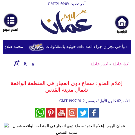
آخر تحديث GMT21:59:09
الرئيسية
أخبارعاجلة
رياضة
ثقافة
محمد صلاح يصل ترك
إقتصاد
أخبارعاجلة
»
أخبار عاجلة
فن
وموسيقى
إعلام العدو : سماع دوي انفجار في المنطقة الواقعة
شمال مدينة القدس
أزياء
19:27 2012 الأحد ,02 كانون الأول / ديسمبر
GMT
صحة
وتغذية
سياحة