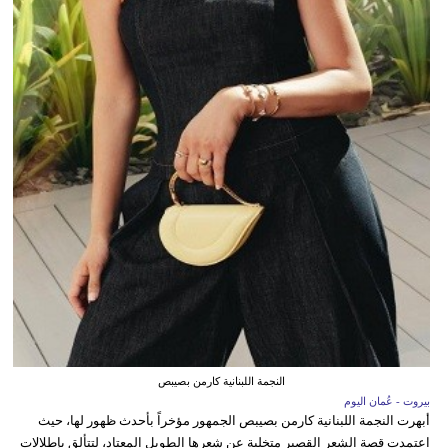
النجمة اللبنانية كارمن بصيبص
بيروت - عُمان اليوم
أبهرت النجمة اللبنانية كارمن بصيبص الجمهور مؤخراً بأحدث ظهور لها، حيث
اعتمدت قصة الشعر القصير متخلية عن شعرها الطويل المعتاد، لتتألق بإطلالات