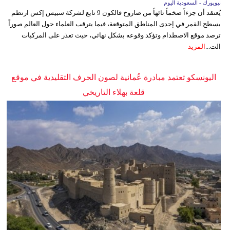
نيويورك - السعودية اليوم
يُعتقد أن جزءاً ضخماً تائهاً من صاروخ فالكون 9 تابع لشركة سبيس إكس ارتطم
بسطح القمر في إحدى المناطق المتوقعة، فيما يترقب العلماء حول العالم صوراً
ترصد موقع الاصطدام وتؤكد وقوعه بشكل نهائي، حيث تعذر على المركبات
الت...
المزيد
اليونسكو تعتمد مبادرة عُمانية لصون الحرف التقليدية في موقع
قلعة بهلاء التاريخي