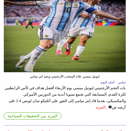
ليونيل ميسي، قائد المنتخب الأرجنتيني ونجم انتر ميامي
ميامي - عُمان اليوم
بات النجم الأرجنتيني ليونيل ميسي يوم الأربعاء أفضل هداف في كأس الرابطتين
لكرة القدم، المسابقة التي تجمع سنويا أندية من الدوريين الأميركي
والمكسيكي، بعدما قاد إنتر ميامي إلى الفوز على أتلتيكو سان لويس 4-2 على
أرضه ض�...
المزيد
المزيد من التحقيقات السياحية