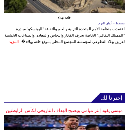
قلعة بهلاء
مسقط - عُمان اليوم
اعتمدت منظمة الأمم المتحدة للتربية والعلم والثقافة "اليونسكو" مبادرة
"الممتلك الثقافي" الخاصة بحرف الفخار والنحاس والمعادن والصناعات الخشبية
لفريق بهلاء التطوعي لمؤسسة المجتمع المحلي بموقع قلعة بهلاء �...
المزيد
إخترنا لك
ميسي يقود إنتر ميامي ويصبح الهداف التاريخي لكأس الرابطتين