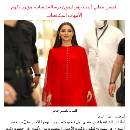
بلقيس تطلق كليب زهر ليمون برسالة إنسانية مؤثرة تكرم
الأمهات المكافحات
الفنانة بلقيس فتحي
أبوظبي - عُمان اليوم
أطلقت الفنانة بلقيس فتحي أول فيديو كليب من ألبومها الأخير «غِلّ»، باختيار
أغنية «زهر ليمون» لتكون باكورة الأعمال المصورة من الألبوم، في خطوة لاقت