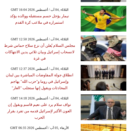
GMT 16:04 2026 الثلاثاء ,04 آب / أغسطس
نيمار يؤجل حسم مستقبله ووالده يؤكد
استمراره في ملاعب كرة القدم
GMT 12:50 2026 الثلاثاء ,04 آب / أغسطس
مجلس السلام يُعلن أن نزع سلاح حماس شرط
لانسحاب إسرائيل وبيان ثلاثي يدين الانتهاكات
في غزة
GMT 12:37 2026 الثلاثاء ,04 آب / أغسطس
انطلاق جولة المفاوضات المباشرة بين لبنان
وإسرائيل في روما و"حزب الله" يهاجم
المحادثات ويقول إنها ستجلب "العار"
GMT 14:18 2026 الثلاثاء ,04 آب / أغسطس
نواف سلام يرد على نعيم قاسم ويقول إن
العون الأكبر لإسرائيل قدمه من تفرد بقرار
الحرب
GMT 06:35 2026 الأربعاء ,05 آب / أغسطس