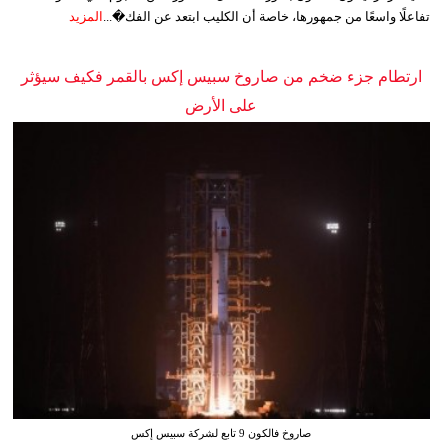
تفاعلًا واسعًا من جمهورها، خاصة أن الكليب ابتعد عن الفك�...
المزيد
ارتطام جزء ضخم من صاروخ سبيس إكس بالقمر فكيف سيؤثر
على الأرض
صاروخ فالكون 9 تابع لشركة سبيس إكس