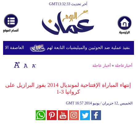
آخر تحديث GMT13:32:33
الرئيسية
أخبارعاجلة
رياضة
ثقافة
نفيذ عملية ضد الحوثيين والميليشيات التابعة لهم
العاصفة الاستوائ
إقتصاد
أخبارعاجلة
»
أخبار عاجلة
فن
وموسيقى
إنتهاء المباراة الإفتتاحية لمونديال 2014 بفوز البرازيل على
كرواتيا 3-1
أزياء
16:57 2014 الخميس ,12 حزيران / يونيو
GMT
صحة
وتغذية
سياحة