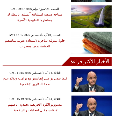
GMT 09:57 2026 السبت ,25 تموز / يوليو
سياحة صيفية استثنائية آيسلندا بانتظاركِ
بمناظرها الطبيعية الآسرة
GMT 12:35 2026 السبت ,01 آب / أغسطس
حلول منزلية ساحرة لاستعادة نعومة مناشفكِ
الخشنة بدون معطرات
الأخبار الأكثر قراءة
GMT 11:15 2026 الثلاثاء ,04 آب / أغسطس
فيفا ينفي تواصل إنفانتينو مع ترامب ويؤكد عدم
صحة التقارير الإعلامية
GMT 16:49 2026 الثلاثاء ,04 آب / أغسطس
مسؤولو الكرة الأفريقية يجددون دعمهم
لإنفانتينو قبل انتخابات رئاسة فيفا