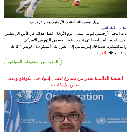
ليونيل ميسي، قائد المنتخب الأرجنتيني ونجم انتر ميامي
ميامي - عُمان اليوم
بات النجم الأرجنتيني ليونيل ميسي يوم الأربعاء أفضل هداف في كأس الرابطتين
لكرة القدم، المسابقة التي تجمع سنويا أندية من الدوريين الأميركي
والمكسيكي، بعدما قاد إنتر ميامي إلى الفوز على أتلتيكو سان لويس 4-2 على
أرضه ض�...
المزيد
المزيد من التحقيقات السياحية
الصحة العالمية تحذر من تسارع تفشي إيبولا في الكونغو وسط
نقص الإمكانات