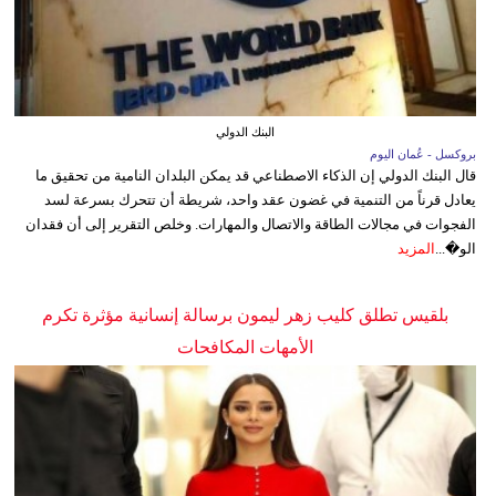
البنك الدولي
بروكسل - عُمان اليوم
قال البنك الدولي إن الذكاء الاصطناعي قد يمكن البلدان النامية من تحقيق ما
يعادل قرناً من التنمية في غضون عقد واحد، شريطة أن تتحرك بسرعة لسد
الفجوات في مجالات الطاقة والاتصال والمهارات. وخلص التقرير إلى أن فقدان
الو�...
المزيد
بلقيس تطلق كليب زهر ليمون برسالة إنسانية مؤثرة تكرم
الأمهات المكافحات