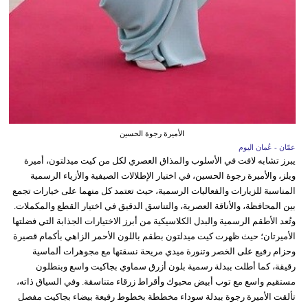
الأميرة رجوة الحسين
عمّان - عُمان اليوم
يبرز تشابه لافت في الأسلوب والمذاق العصري لكل من كيت ميدلتون، أميرة
ويلز، والأميرة رجوة الحسين، في اختيار الإطلالات الصيفية والأزياء الرسمية
المناسبة للزيارات والفعاليات الرسمية، حيث تعتمد كل منهما على خيارات تجمع
بين المحافظة، والأناقة العصرية، والتناسق الدقيق في اختيار القطع والمكملات.
وتُعد الأطقم الرسمية والبدل الكلاسيكية من أبرز الاختيارات الجذابة التي فضلتها
الأميرتان؛ حيث ظهرت كيت ميدلتون بطقم باللون الأحمر الزاهي بأكمام قصيرة
وحزام رفيع على الخصر وتنورة ميدي مريحة نسقتها مع مجوهرات ألماسية
رقيقة، كما أطلت ببدلة رسمية بلون أزرق سماوي بجاكيت واسع وبنطلون
مستقيم واسع مع توب أبيض محبوك وأقراط زرقاء متناسقة. وفي السياق ذاته،
تألقت الأميرة رجوة ببدلة سوداء مخططة بخطوط رفيعة بيضاء بجاكيت مفصل