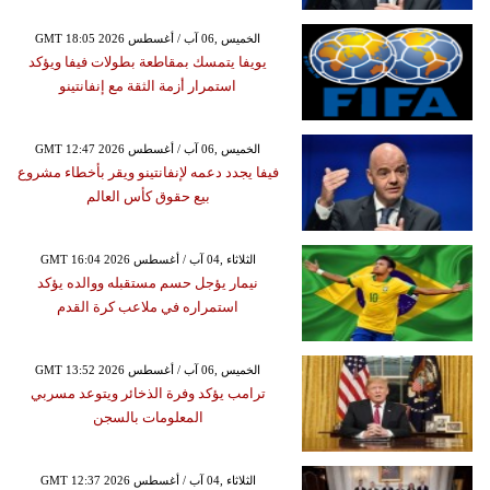
GMT 18:05 2026 الخميس ,06 آب / أغسطس
يويفا يتمسك بمقاطعة بطولات فيفا ويؤكد
استمرار أزمة الثقة مع إنفانتينو
GMT 12:47 2026 الخميس ,06 آب / أغسطس
فيفا يجدد دعمه لإنفانتينو ويقر بأخطاء مشروع
بيع حقوق كأس العالم
GMT 16:04 2026 الثلاثاء ,04 آب / أغسطس
نيمار يؤجل حسم مستقبله ووالده يؤكد
استمراره في ملاعب كرة القدم
GMT 13:52 2026 الخميس ,06 آب / أغسطس
ترامب يؤكد وفرة الذخائر ويتوعد مسربي
المعلومات بالسجن
GMT 12:37 2026 الثلاثاء ,04 آب / أغسطس