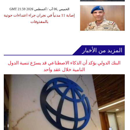
GMT 21:59 2026 الخميس ,06 آب / أغسطس
إصابة 11 مدنياً في نجران جراء اعتداءات حوثية
بالمقذوفات
المزيد من الأخبار
البنك الدولي يؤكد أن الذكاء الاصطناعي قد يسرّع تنمية الدول
النامية خلال عقد واحد