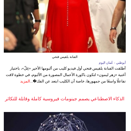
الفنانة بلقيس فتحي
أبوظبي - عُمان اليوم
أطلقت الفنانة بلقيس فتحي أول فيديو كليب من ألبومها الأخير «غِلّ»، باختيار
أغنية «زهر ليمون» لتكون باكورة الأعمال المصورة من الألبوم، في خطوة لاقت
تفاعلًا واسعًا من جمهورها، خاصة أن الكليب ابتعد عن الفك�...
المزيد
الذكاء الاصطناعي يصمم جينومات فيروسية كاملة وقابلة للتكاثر