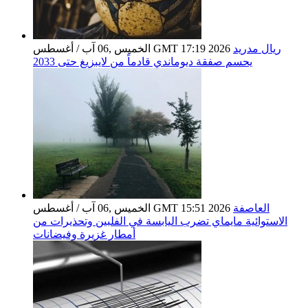
ريال مدريد
الخميس ,06 آب / أغسطس GMT 17:19 2026
يحسم صفقة ديوماندي قادماً من لايبزيغ حتى 2033
العاصفة
الخميس ,06 آب / أغسطس GMT 15:51 2026
الاستوائية مايماي تضرب اليابسة في الفلبين وتحذيرات من
أمطار غزيرة وفيضانات