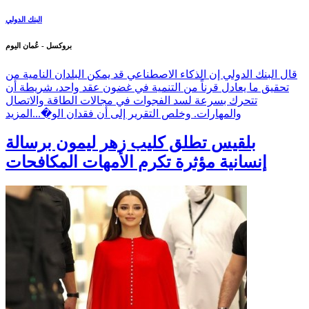
البنك الدولي
بروكسل - عُمان اليوم
قال البنك الدولي إن الذكاء الاصطناعي قد يمكن البلدان النامية من
تحقيق ما يعادل قرناً من التنمية في غضون عقد واحد، شريطة أن
تتحرك بسرعة لسد الفجوات في مجالات الطاقة والاتصال
والمهارات. وخلص التقرير إلى أن فقدان الو�...
المزيد
بلقيس تطلق كليب زهر ليمون برسالة
إنسانية مؤثرة تكرم الأمهات المكافحات