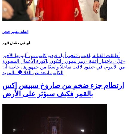
الفنانة بلقيس فتحي
أبوظبي - عُمان اليوم
أطلقت الفنانة بلقيس فتحي أول فيديو كليب من ألبومها الأخير
«غِلّ»، باختيار أغنية «زهر ليمون» لتكون باكورة الأعمال المصورة
من الألبوم، في خطوة لاقت تفاعلًا واسعًا من جمهورها، خاصة أن
الكليب ابتعد عن الفك�...
المزيد
ارتطام جزء ضخم من صاروخ سبيس إكس
بالقمر فكيف سيؤثر على الأرض