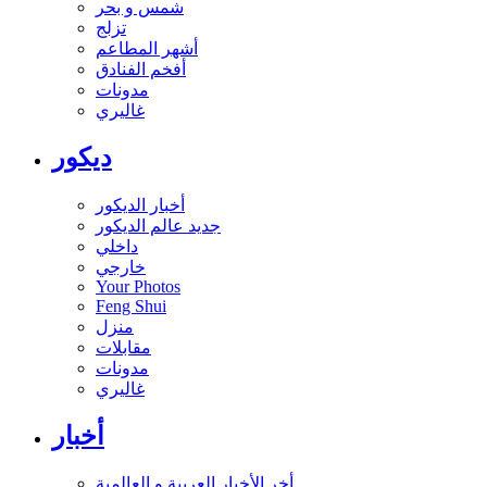
شمس و بحر
تزلج
أشهر المطاعم
أفخم الفنادق
مدونات
غاليري
ديكور
أخبار الديكور
جديد عالم الديكور
داخلي
خارجي
Your Photos
Feng Shui
منزل
مقابلات
مدونات
غاليري
أخبار
أخر الأخبار العربية و العالمية