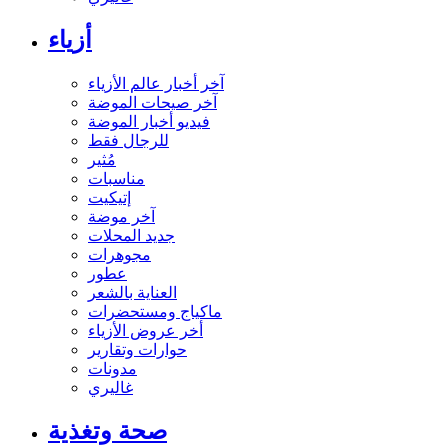
أزياء
آخر أخبار عالم الأزياء
آخر صيحات الموضة
فيديو أخبار الموضة
للرجال فقط
مُثير
مناسبات
إتيكيت
آخر موضة
جديد المحلات
مجوهرات
عطور
العناية بالشعر
ماكياج ومستحضرات
أخر عروض الأزياء
حوارات وتقارير
مدونات
غاليري
صحة وتغذية