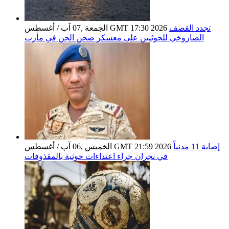
تجدد القصف
الجمعة ,07 آب / أغسطس GMT 17:30 2026
الصاروخي للحوثيين على معسكر صحن الجن في مأرب
إصابة 11 مدنياً
الخميس ,06 آب / أغسطس GMT 21:59 2026
في نجران جراء اعتداءات حوثية بالمقذوفات