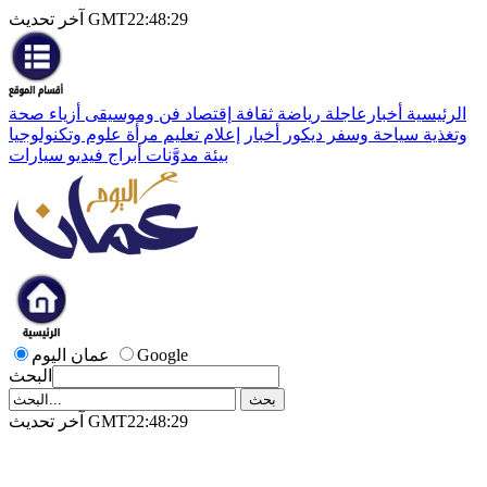
آخر تحديث GMT22:48:29
الرئيسية
أخبارعاجلة
رياضة
ثقافة
إقتصاد
فن وموسيقى
أزياء
صحة
وتغذية
سياحة وسفر
ديكور
أخبار
إعلام
تعليم
مرأة
علوم وتكنولوجيا
بيئة
مدوَّنات
أبراج
فيديو
سيارات
Google
عمان اليوم
البحث
آخر تحديث GMT22:48:29