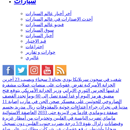
سيارات
آخر أخبار عالم السيارات
أحدث الإصدارات في عالم السيارات
فيديو عالم السيارات
سوق السيارات
أخبار السيارات
قيد الاختبار
إختراعات
حوارات و تقارير
غاليري
شغب في سجون سريلانكا يودي بحياة 3 سجناء ويصيب 23 آخرين
الخزانة الأميركية تفرض عقوبات على منصات عملات مشفرة
لدعمها الحرس الثوري الإيراني
وزير الخزانة الأمريكي يتوقع فتح
مضيق هرمز اليوم أو غداً لمدة تصل إلى 60 يوماً
تجدد القصف
الصاروخي للحوثيين على معسكر صحن الجن في مأرب
إصابة 11
مدنياً في نجران جراء اعتداءات حوثية بالمقذوفات
ريال مدريد يحسم
صفقة ديوماندي قادماً من لايبزيغ حتى 2033
العاصفة الاستوائية
مايماي تضرب اليابسة في الفلبين وتحذيرات من أمطار غزيرة
وفيضانات
زلزال بقوة 5.9 درجة يضرب جنوب الفلبين دون تسجيل
ضحايا
واشنطن ترفع عقوبات عن شركات وطائرتين على صلة