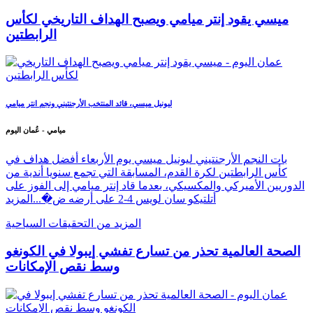
ميسي يقود إنتر ميامي ويصبح الهداف التاريخي لكأس
الرابطتين
ليونيل ميسي، قائد المنتخب الأرجنتيني ونجم انتر ميامي
ميامي - عُمان اليوم
بات النجم الأرجنتيني ليونيل ميسي يوم الأربعاء أفضل هداف في
كأس الرابطتين لكرة القدم، المسابقة التي تجمع سنويا أندية من
الدوريين الأميركي والمكسيكي، بعدما قاد إنتر ميامي إلى الفوز على
أتلتيكو سان لويس 4-2 على أرضه ض�...
المزيد
المزيد من التحقيقات السياحية
الصحة العالمية تحذر من تسارع تفشي إيبولا في الكونغو
وسط نقص الإمكانات