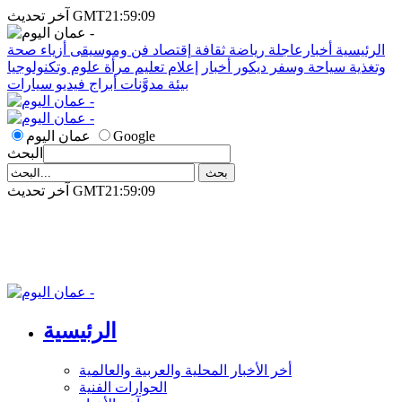
آخر تحديث GMT21:59:09
الرئيسية
أخبارعاجلة
رياضة
ثقافة
إقتصاد
فن وموسيقى
أزياء
صحة
وتغذية
سياحة وسفر
ديكور
أخبار
إعلام
تعليم
مرأة
علوم وتكنولوجيا
بيئة
مدوَّنات
أبراج
فيديو
سيارات
Google
عمان اليوم
البحث
آخر تحديث GMT21:59:09
الرئيسية
أخر الأخبار المحلية والعربية والعالمية
الحوارات الفنية