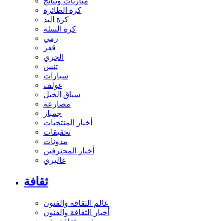
مباريات ونتائج
كرة الطائرة
كرة اليد
كرة السلة
رمي
قفز
الجري
تنس
سيارات
غولف
سباق الخيل
مصارعة
جمباز
أخبار المنتخبات
تحقيقات
مدونات
أخبار المحترفين
غاليري
ثقافة
عالم الثقافة والفنون
أخبار الثقافة والفنون