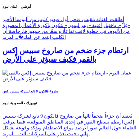
أبوظبي - عُمان اليوم
أطلقت الفنانة بلقيس فتحي أول فيديو كليب من ألبومها الأخير
«غِلّ»، باختيار أغنية «زهر ليمون» لتكون باكورة الأعمال المصورة
من الألبوم، في خطوة لاقت تفاعلًا واسعًا من جمهورها، خاصة أن
الكليب ابتعد عن الفك�...
المزيد
ارتطام جزء ضخم من صاروخ سبيس إكس
بالقمر فكيف سيؤثر على الأرض
صاروخ فالكون 9 تابع لشركة سبيس إكس
نيويورك - السعودية اليوم
يُعتقد أن جزءاً ضخماً تائهاً من صاروخ فالكون 9 تابع لشركة سبيس
إكس ارتطم بسطح القمر في إحدى المناطق المتوقعة، فيما يترقب
العلماء حول العالم صوراً ترصد موقع الاصطدام وتؤكد وقوعه بشكل
نهائي، حيث تعذر على المركبات الت...
المزيد