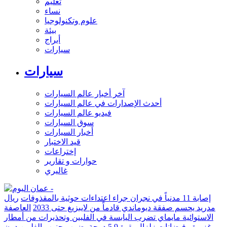
تعليم
نساء
علوم وتكنولوجيا
بيئة
أبراج
سيارات
سيارات
آخر أخبار عالم السيارات
أحدث الإصدارات في عالم السيارات
فيديو عالم السيارات
سوق السيارات
أخبار السيارات
قيد الاختبار
إختراعات
حوارات و تقارير
غاليري
إصابة 11 مدنياً في نجران جراء اعتداءات حوثية بالمقذوفات
ريال
مدريد يحسم صفقة ديوماندي قادماً من لايبزيغ حتى 2033
العاصفة
الاستوائية مايماي تضرب اليابسة في الفلبين وتحذيرات من أمطار
غزيرة وفيضانات
زلزال بقوة 5.9 درجة يضرب جنوب الفلبين دون