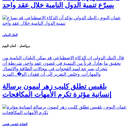
يسرّع تنمية الدول النامية خلال عقد واحد
البنك الدولي
بروكسل - عُمان اليوم
قال البنك الدولي إن الذكاء الاصطناعي قد يمكن البلدان النامية من
تحقيق ما يعادل قرناً من التنمية في غضون عقد واحد، شريطة أن
تتحرك بسرعة لسد الفجوات في مجالات الطاقة والاتصال
والمهارات. وخلص التقرير إلى أن فقدان الو�...
المزيد
بلقيس تطلق كليب زهر ليمون برسالة
إنسانية مؤثرة تكرم الأمهات المكافحات
الفنانة بلقيس فتحي