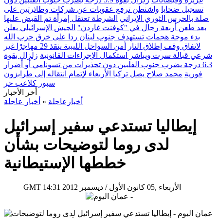
تسجيل ضحايا
واشنطن ترفع عقوبات عن شركات وطائرتين على
صلة بالحرس الثوري الإيراني
الشرطة تعتقل إمرأة تم القبض عليها
بعد طعن أربعة رجال في "كوفنت غاردن"
الجيش الإسرائيلي يعلن
بدء موجة هجمات تستهدف جنوب لبنان ردا على خرق حزب الله
لاتفاق وقف إطلاق النار
أمن السواحل الليبية ينقذ 29 مهاجرًا غير
شرعي قبالة سرت ويباشر استكمال الإجراءات القانونية
زلزال بقوة
6.3 درجة يضرب جنوب الفلبين دون تحذيرات من تسونامي أو أضرار
فورية
محمد صلاح يصل تركيا الأربعاء لإتمام انتقاله إلى طرابزون
سبور كلاعب حر
أخر الأخبار
أخبارعاجلة
»
أخبار عاجلة
إيطاليا تستدعي سفير إسرائيل
لدى روما لتوضيحات بشأن
خططها الإستيطانية
14:31 2012 الأربعاء ,05 كانون الأول / ديسمبر
GMT