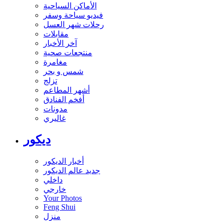
الأماكن السياحية
فيديو سياحة وسفر
رحلات شهر العسل
مقابلات
آخر الأخبار
منتجعات صحية
مغامرة
شمس و بحر
تزلج
أشهر المطاعم
أفخم الفنادق
مدونات
غاليري
ديكور
أخبار الديكور
جديد عالم الديكور
داخلي
خارجي
Your Photos
Feng Shui
منزل