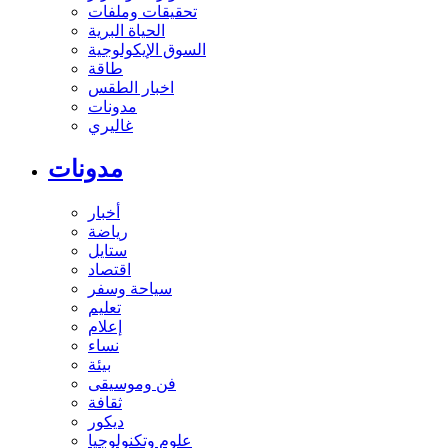
تحقيقات وملفات
الحياة البرية
السوق الإيكولوجية
طاقة
اخبار الطقس
مدونات
غاليري
مدونات
أخبار
رياضة
ستايل
اقتصاد
سياحة وسفر
تعليم
إعلام
نساء
بيئة
فن وموسيقى
ثقافة
ديكور
علوم وتكنولوجيا