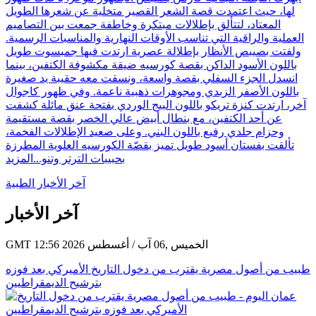
لها، حيث اعتمدت قصة الشعر القصير متخلية عن شعرها الطويل
المعتاد، لتتألق بإطلالات مبتكرة وخاطفة جمعت بين التصاميم
العملية والراقية التي تناسب الأوقات النهارية والمناسبات الرسمية.
ولفتت بصيبص الأنظار بإطلالة عصرية ارتدت فيها جمبسوت طويل
باللون الأسود الداكن بقصة كورسيه ضيقة مكشوفة الكتفين، بينما
انسدل الجزء السفلي بقصة واسعة، ونسقت معه حقيبة يد صغيرة
باللون الأصفر الزبدي ومجوهرات ذهبية ناعمة. وفي ظهور كاجوال
آخر، ارتدت كنزة تريكو باللون البيج الوردي بفتحة عنق مائلة كشفت
عن أحد الكتفين، مع بنطال أبيض عالي الخصر بقصة مستقيمة
وحزام جلدي رفيع باللون البني. وعلى صعيد الإطلالات الفخمة،
تألقت بفستان أسود طويل تميز بقصّة الكورسيه العلوية المطرزة
بحبيبات الترتر وتنو...
المزيد
آخر الأخبار الطبية
آخر الأخبار
GMT 12:56 2026 الخميس ,06 آب / أغسطس
طبيب من أصول مصرية يقترب من دخول التاريخ الأميركي بعد فوزه
بترشيح الديمقراطيين