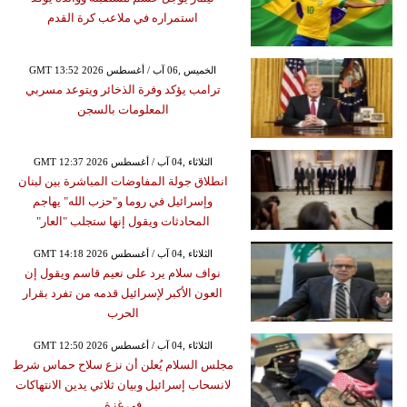
استمراره في ملاعب كرة القدم
GMT 13:52 2026 الخميس ,06 آب / أغسطس
ترامب يؤكد وفرة الذخائر ويتوعد مسربي
المعلومات بالسجن
GMT 12:37 2026 الثلاثاء ,04 آب / أغسطس
انطلاق جولة المفاوضات المباشرة بين لبنان
وإسرائيل في روما و"حزب الله" يهاجم
المحادثات ويقول إنها ستجلب "العار"
GMT 14:18 2026 الثلاثاء ,04 آب / أغسطس
نواف سلام يرد على نعيم قاسم ويقول إن
العون الأكبر لإسرائيل قدمه من تفرد بقرار
الحرب
GMT 12:50 2026 الثلاثاء ,04 آب / أغسطس
مجلس السلام يُعلن أن نزع سلاح حماس شرط
لانسحاب إسرائيل وبيان ثلاثي يدين الانتهاكات
في غزة