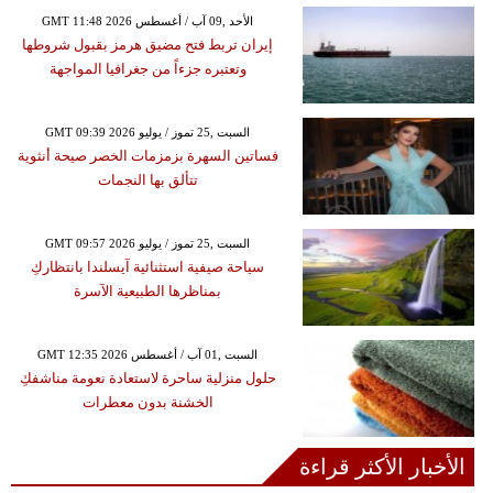
GMT 11:48 2026 الأحد ,09 آب / أغسطس
إيران تربط فتح مضيق هرمز بقبول شروطها
وتعتبره جزءاً من جغرافيا المواجهة
GMT 09:39 2026 السبت ,25 تموز / يوليو
فساتين السهرة بزمزمات الخصر صيحة أنثوية
تتألق بها النجمات
GMT 09:57 2026 السبت ,25 تموز / يوليو
سياحة صيفية استثنائية آيسلندا بانتظاركِ
بمناظرها الطبيعية الآسرة
GMT 12:35 2026 السبت ,01 آب / أغسطس
حلول منزلية ساحرة لاستعادة نعومة مناشفكِ
الخشنة بدون معطرات
الأخبار الأكثر قراءة