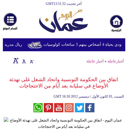
آخر تحديث GMT13:51:52
الرئيسية
أخبارعاجلة
رياضة
ثقافة
3 سائحات كولومبيات
ريال مدريد يحسم صف
إقتصاد
أخبارعاجلة
»
أخبار عاجلة
فن
وموسيقى
اتفاق بين الحكومة التونسية واتحاد الشغل غلى تهدئة
الأوضاع في سليانة بعد أيام من الاحتجاجات
أزياء
16:18 2012 السبت ,01 كانون الأول / ديسمبر
GMT
صحة
وتغذية
سياحة