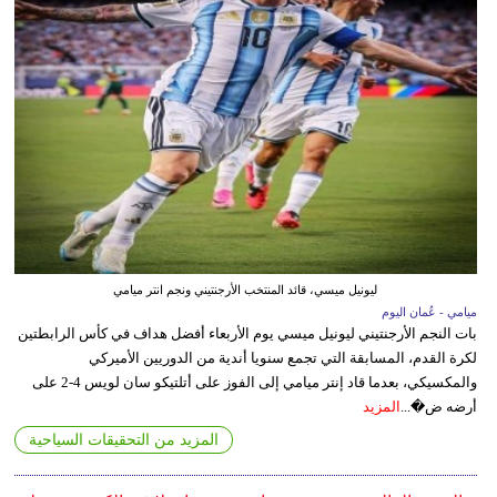
ليونيل ميسي، قائد المنتخب الأرجنتيني ونجم انتر ميامي
ميامي - عُمان اليوم
بات النجم الأرجنتيني ليونيل ميسي يوم الأربعاء أفضل هداف في كأس الرابطتين
لكرة القدم، المسابقة التي تجمع سنويا أندية من الدوريين الأميركي
والمكسيكي، بعدما قاد إنتر ميامي إلى الفوز على أتلتيكو سان لويس 4-2 على
أرضه ض�...
المزيد
المزيد من التحقيقات السياحية