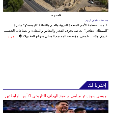
قلعة بهلاء
مسقط - عُمان اليوم
اعتمدت منظمة الأمم المتحدة للتربية والعلم والثقافة "اليونسكو" مبادرة
"الممتلك الثقافي" الخاصة بحرف الفخار والنحاس والمعادن والصناعات الخشبية
لفريق بهلاء التطوعي لمؤسسة المجتمع المحلي بموقع قلعة بهلاء �...
المزيد
إخترنا لك
ميسي يقود إنتر ميامي ويصبح الهداف التاريخي لكأس الرابطتين