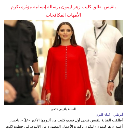
بلقيس تطلق كليب زهر ليمون برسالة إنسانية مؤثرة تكرم
الأمهات المكافحات
الفنانة بلقيس فتحي
أبوظبي - عُمان اليوم
أطلقت الفنانة بلقيس فتحي أول فيديو كليب من ألبومها الأخير «غِلّ»، باختيار
أغنية «زهر ليمون» لتكون باكورة الأعمال المصورة من الألبوم، في خطوة لاقت