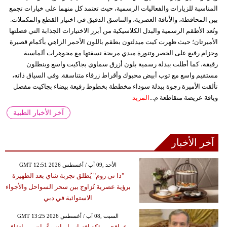
المناسبة للزيارات والفعاليات الرسمية، حيث تعتمد كل منهما على خيارات تجمع
بين المحافظة، والأناقة العصرية، والتناسق الدقيق في اختيار القطع والمكملات.
وتُعد الأطقم الرسمية والبدل الكلاسيكية من أبرز الاختيارات الجذابة التي فضلتها
الأميرتان؛ حيث ظهرت كيت ميدلتون بطقم باللون الأحمر الزاهي بأكمام قصيرة
وحزام رفيع على الخصر وتنورة ميدي مريحة نسقتها مع مجوهرات ألماسية
رقيقة، كما أطلت ببدلة رسمية بلون أزرق سماوي بجاكيت واسع وبنطلون
مستقيم واسع مع توب أبيض محبوك وأقراط زرقاء متناسقة. وفي السياق ذاته،
تألقت الأميرة رجوة ببدلة سوداء مخططة بخطوط رفيعة بيضاء بجاكيت مفصل
وياقة عريضة متقاطعة م...
المزيد
آخر الأخبار الطبية
آخر الأخبار
GMT 12:51 2026 الأحد ,09 آب / أغسطس
"ذا تي روم" يُطلق تجربة شاي بعد الظهيرة
برؤية عصرية تُزاوج بين سحر السواحل والأجواء
الاستوائية في دبي
GMT 13:25 2026 السبت ,08 آب / أغسطس
عراقجي يؤكد اقتراب إيران وعُمان من اتفاق