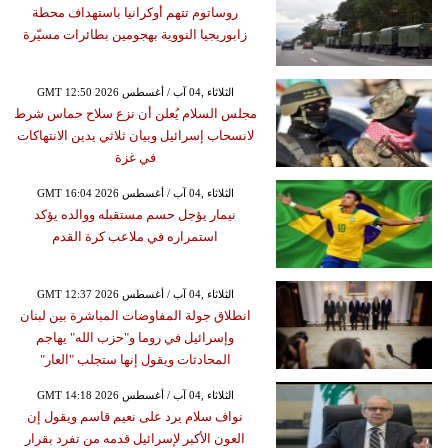
روساتوم تتهم أوكرانيا باستهداف محطة
زابوريجيا النووية بهجومين بطائرات مسيّرة
GMT 12:50 2026 الثلاثاء ,04 آب / أغسطس
مجلس السلام يُعلن أن نزع سلاح حماس شرط
لانسحاب إسرائيل وبيان ثلاثي يدين الانتهاكات
في غزة
GMT 16:04 2026 الثلاثاء ,04 آب / أغسطس
نيمار يؤجل حسم مستقبله ووالده يؤكد
استمراره في ملاعب كرة القدم
GMT 12:37 2026 الثلاثاء ,04 آب / أغسطس
انطلاق جولة المفاوضات المباشرة بين لبنان
وإسرائيل في روما و"حزب الله" يهاجم
المحادثات ويقول إنها ستجلب "العار"
GMT 14:18 2026 الثلاثاء ,04 آب / أغسطس
نواف سلام يرد على نعيم قاسم ويقول إن
العون الأكبر لإسرائيل قدمه من تفرد بقرار