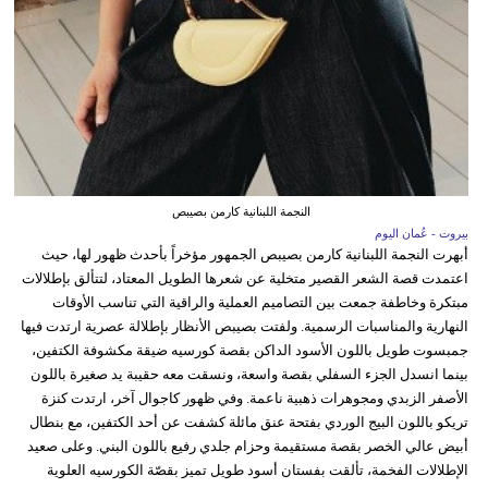
النجمة اللبنانية كارمن بصيبص
بيروت - عُمان اليوم
أبهرت النجمة اللبنانية كارمن بصيبص الجمهور مؤخراً بأحدث ظهور لها، حيث
اعتمدت قصة الشعر القصير متخلية عن شعرها الطويل المعتاد، لتتألق بإطلالات
مبتكرة وخاطفة جمعت بين التصاميم العملية والراقية التي تناسب الأوقات
النهارية والمناسبات الرسمية. ولفتت بصيبص الأنظار بإطلالة عصرية ارتدت فيها
جمبسوت طويل باللون الأسود الداكن بقصة كورسيه ضيقة مكشوفة الكتفين،
بينما انسدل الجزء السفلي بقصة واسعة، ونسقت معه حقيبة يد صغيرة باللون
الأصفر الزبدي ومجوهرات ذهبية ناعمة. وفي ظهور كاجوال آخر، ارتدت كنزة
تريكو باللون البيج الوردي بفتحة عنق مائلة كشفت عن أحد الكتفين، مع بنطال
أبيض عالي الخصر بقصة مستقيمة وحزام جلدي رفيع باللون البني. وعلى صعيد
الإطلالات الفخمة، تألقت بفستان أسود طويل تميز بقصّة الكورسيه العلوية