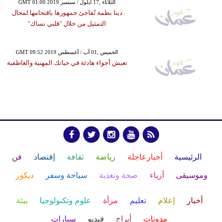
GMT 01:00 2019 الثلاثاء ,17 أيلول / سبتمبر
دينا بطمة تُفاجئ جمهورها باقتحامها لمجال
التمثيل من خلال "قلبي نساك"
GMT 09:52 2019 الخميس ,01 آب / أغسطس
تعيش أجواء هادئة في حياتك المهنية والعاطفية
الرئيسية
أخبارعاجلة
رياضة
ثقافة
إقتصاد
فن
وموسيقى
أزياء
صحة وتغذية
سياحة وسفر
ديكور
أخبار
إعلام
تعليم
مرأة
علوم وتكنولوجيا
بيئة
مدونات
أبراج
فيديو
سيارات