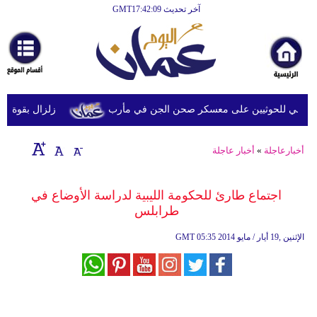
آخر تحديث GMT17:42:09
الرئيسية
أخبارعاجلة
رياضة
ثقافة
خي للحوثيين على معسكر صحن الجن في مأرب
زلزال بقوة 6.3 درجة يضرب جنوب الفلبين دون تحذيرات من تسونامي أو أضرار فورية
إقتصاد
أخبارعاجلة
»
أخبار عاجلة
فن
وموسيقى
اجتماع طارئ للحكومة الليبية لدراسة الأوضاع في
طرابلس
أزياء
05:35 2014 الإثنين ,19 أيار / مايو
GMT
صحة
وتغذية
سياحة