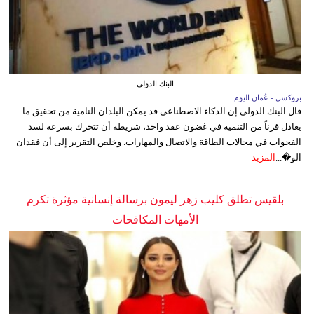
البنك الدولي
بروكسل - عُمان اليوم
قال البنك الدولي إن الذكاء الاصطناعي قد يمكن البلدان النامية من تحقيق ما
يعادل قرناً من التنمية في غضون عقد واحد، شريطة أن تتحرك بسرعة لسد
الفجوات في مجالات الطاقة والاتصال والمهارات. وخلص التقرير إلى أن فقدان
الو�...
المزيد
بلقيس تطلق كليب زهر ليمون برسالة إنسانية مؤثرة تكرم
الأمهات المكافحات