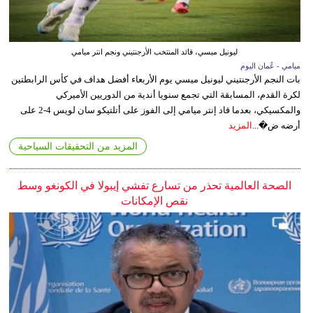
ليونيل ميسي، قائد المنتخب الأرجنتيني ونجم انتر ميامي
ميامي - عُمان اليوم
بات النجم الأرجنتيني ليونيل ميسي يوم الأربعاء أفضل هداف في كأس الرابطتين
لكرة القدم، المسابقة التي تجمع سنويا أندية من الدوريين الأميركي
والمكسيكي، بعدما قاد إنتر ميامي إلى الفوز على أتلتيكو سان لويس 4-2 على
أرضه ض�...
المزيد
المزيد من التحقيقات السياحية
الصحة العالمية تحذر من تسارع تفشي إيبولا في الكونغو وسط
نقص الإمكانات