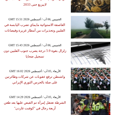
لايبزيغ حتى 2033
GMT 15:51 2026 الخميس ,06 آب / أغسطس
العاصفة الاستوائية مايماي تضرب اليابسة في
الفلبين وتحذيرات من أمطار غزيرة وفيضانات
GMT 15:43 2026 الخميس ,06 آب / أغسطس
زلزال بقوة 5.9 درجة يضرب جنوب الفلبين دون
تسجيل ضحايا
GMT 16:02 2026 الأربعاء ,05 آب / أغسطس
واشنطن ترفع عقوبات عن شركات وطائرتين
على صلة بالحرس الثوري الإيراني
GMT 14:29 2026 الأربعاء ,05 آب / أغسطس
الشرطة تعتقل إمرأة تم القبض عليها بعد طعن
أربعة رجال في "كوفنت غاردن"