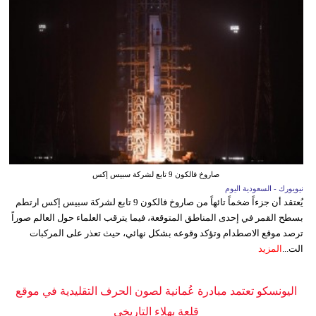
صاروخ فالكون 9 تابع لشركة سبيس إكس
نيويورك - السعودية اليوم
يُعتقد أن جزءاً ضخماً تائهاً من صاروخ فالكون 9 تابع لشركة سبيس إكس ارتطم
بسطح القمر في إحدى المناطق المتوقعة، فيما يترقب العلماء حول العالم صوراً
ترصد موقع الاصطدام وتؤكد وقوعه بشكل نهائي، حيث تعذر على المركبات
الت...
المزيد
اليونسكو تعتمد مبادرة عُمانية لصون الحرف التقليدية في موقع
قلعة بهلاء التاريخي