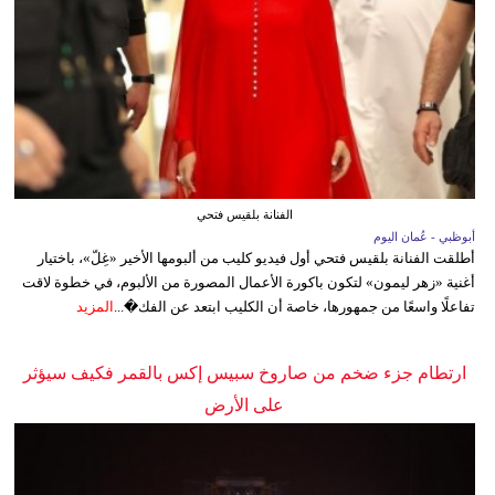
الفنانة بلقيس فتحي
أبوظبي - عُمان اليوم
أطلقت الفنانة بلقيس فتحي أول فيديو كليب من ألبومها الأخير «غِلّ»، باختيار
أغنية «زهر ليمون» لتكون باكورة الأعمال المصورة من الألبوم، في خطوة لاقت
تفاعلًا واسعًا من جمهورها، خاصة أن الكليب ابتعد عن الفك�...
المزيد
ارتطام جزء ضخم من صاروخ سبيس إكس بالقمر فكيف سيؤثر
على الأرض