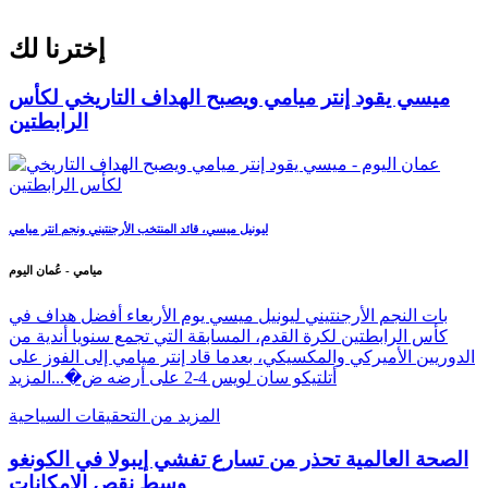
إخترنا لك
ميسي يقود إنتر ميامي ويصبح الهداف التاريخي لكأس
الرابطتين
ليونيل ميسي، قائد المنتخب الأرجنتيني ونجم انتر ميامي
ميامي - عُمان اليوم
بات النجم الأرجنتيني ليونيل ميسي يوم الأربعاء أفضل هداف في
كأس الرابطتين لكرة القدم، المسابقة التي تجمع سنويا أندية من
الدوريين الأميركي والمكسيكي، بعدما قاد إنتر ميامي إلى الفوز على
أتلتيكو سان لويس 4-2 على أرضه ض�...
المزيد
المزيد من التحقيقات السياحية
الصحة العالمية تحذر من تسارع تفشي إيبولا في الكونغو
وسط نقص الإمكانات