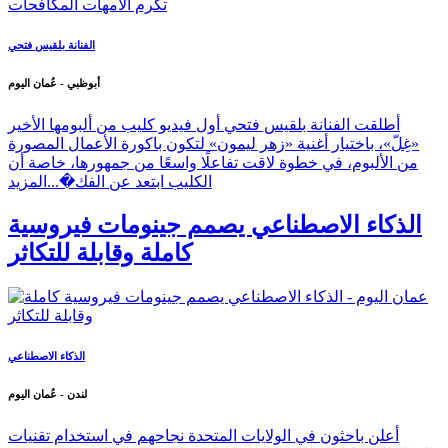
الفنانة بلقيس فتحي
أبوظبي - عُمان اليوم
أطلقت الفنانة بلقيس فتحي أول فيديو كليب من ألبومها الأخير
«غِلّ»، باختيار أغنية «زهر ليمون» لتكون باكورة الأعمال المصورة
من الألبوم، في خطوة لاقت تفاعلًا واسعًا من جمهورها، خاصة أن
الكليب ابتعد عن الفك�...
المزيد
الذكاء الاصطناعي يصمم جينومات فيروسية
كاملة وقابلة للتكاثر
الذكاء الاصطناعي
لندن - عُمان اليوم
أعلن باحثون في الولايات المتحدة نجاحهم في استخدام تقنيات