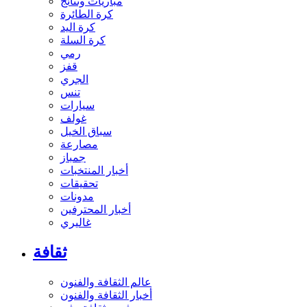
مباريات ونتائج
كرة الطائرة
كرة اليد
كرة السلة
رمي
قفز
الجري
تنس
سيارات
غولف
سباق الخيل
مصارعة
جمباز
أخبار المنتخبات
تحقيقات
مدونات
أخبار المحترفين
غاليري
ثقافة
عالم الثقافة والفنون
أخبار الثقافة والفنون