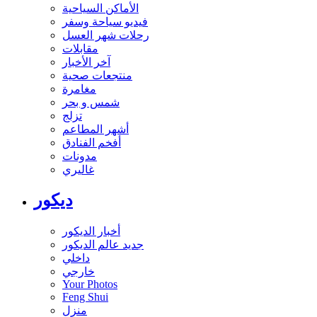
الأماكن السياحية
فيديو سياحة وسفر
رحلات شهر العسل
مقابلات
آخر الأخبار
منتجعات صحية
مغامرة
شمس و بحر
تزلج
أشهر المطاعم
أفخم الفنادق
مدونات
غاليري
ديكور
أخبار الديكور
جديد عالم الديكور
داخلي
خارجي
Your Photos
Feng Shui
منزل