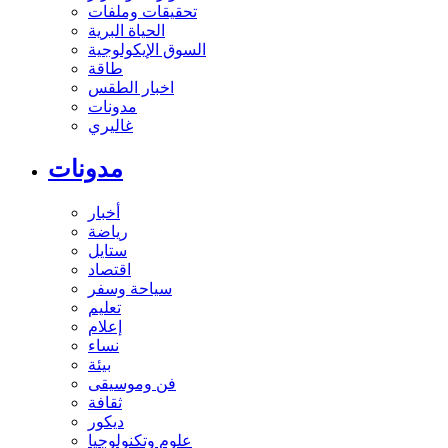
تحقيقات وملفات
الحياة البرية
السوق الإيكولوجية
طاقة
اخبار الطقس
مدونات
غاليري
مدونات
أخبار
رياضة
ستايل
اقتصاد
سياحة وسفر
تعليم
إعلام
نساء
بيئة
فن وموسيقى
ثقافة
ديكور
علوم وتكنولوجيا