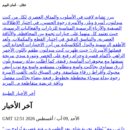
عمّان - عُمان اليوم
يبرز تشابه لافت في الأسلوب والمذاق العصري لكل من كيت
ميدلتون، أميرة ويلز، والأميرة رجوة الحسين، في اختيار الإطلالات
الصيفية والأزياء الرسمية المناسبة للزيارات والفعاليات الرسمية،
حيث تعتمد كل منهما على خيارات تجمع بين المحافظة، والأناقة
العصرية، والتناسق الدقيق في اختيار القطع والمكملات. وتُعد
الأطقم الرسمية والبدل الكلاسيكية من أبرز الاختيارات الجذابة التي
فضلتها الأميرتان؛ حيث ظهرت كيت ميدلتون بطقم باللون الأحمر
الزاهي بأكمام قصيرة وحزام رفيع على الخصر وتنورة ميدي مريحة
نسقتها مع مجوهرات ألماسية رقيقة، كما أطلت ببدلة رسمية بلون
أزرق سماوي بجاكيت واسع وبنطلون مستقيم واسع مع توب أبيض
محبوك وأقراط زرقاء متناسقة. وفي السياق ذاته، تألقت الأميرة
رجوة ببدلة سوداء مخططة بخطوط رفيعة بيضاء بجاكيت مفصل
وياقة عريضة متقاطعة م...
المزيد
آخر الأخبار الطبية
آخر الأخبار
GMT 12:51 2026 الأحد ,09 آب / أغسطس
"ذا تي روم" يُطلق تجربة شاي بعد الظهيرة برؤية عصرية تُزاوج بين