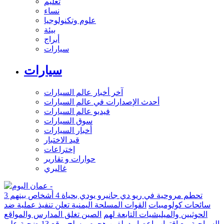
تعليم
نساء
علوم وتكنولوجيا
بيئة
أبراج
سيارات
سيارات
آخر أخبار عالم السيارات
أحدث الإصدارات في عالم السيارات
فيديو عالم السيارات
سوق السيارات
أخبار السيارات
قيد الاختبار
إختراعات
حوارات و تقارير
غاليري
تحطم مروحية في ريو دي جانيرو يودي بحياة 4 أشخاص بينهم 3
سائحات كولومبيات
القوات المسلحة اليمنية تعلن تنفيذ عملية ضد
الحوثيين والميليشيات التابعة لهم
الصين تغلق المدارس والمواقع
السياحية مع اقتراب إعصار دولفين
هجوم مسلح يوقع 13 ضحية على