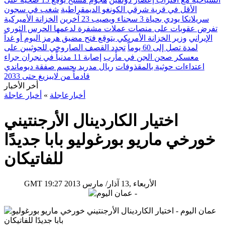
الأقل في قرية شرقي الكونغو الديمقراطية
شغب في سجون
سريلانكا يودي بحياة 3 سجناء ويصيب 23 آخرين
الخزانة الأميركية
تفرض عقوبات على منصات عملات مشفرة لدعمها الحرس الثوري
الإيراني
وزير الخزانة الأمريكي يتوقع فتح مضيق هرمز اليوم أو غداً
لمدة تصل إلى 60 يوماً
تجدد القصف الصاروخي للحوثيين على
معسكر صحن الجن في مأرب
إصابة 11 مدنياً في نجران جراء
اعتداءات حوثية بالمقذوفات
ريال مدريد يحسم صفقة ديوماندي
قادماً من لايبزيغ حتى 2033
أخر الأخبار
أخبارعاجلة
»
أخبار عاجلة
اختيار الكاردينال الأرجنتيني
خورخي ماريو بورغوليو بابا جديدًا
للفاتيكان
19:27 2013 الأربعاء ,13 آذار/ مارس
GMT