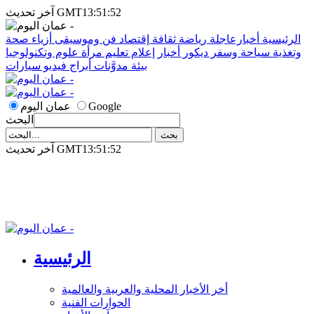
آخر تحديث GMT13:51:52
الرئيسية
أخبارعاجلة
رياضة
ثقافة
إقتصاد
فن وموسيقى
أزياء
صحة
وتغذية
سياحة وسفر
ديكور
أخبار
إعلام
تعليم
مرأة
علوم وتكنولوجيا
بيئة
مدوَّنات
أبراج
فيديو
سيارات
Google
عمان اليوم
البحث
آخر تحديث GMT13:51:52
الرئيسية
أخر الأخبار المحلية والعربية والعالمية
الحوارات الفنية