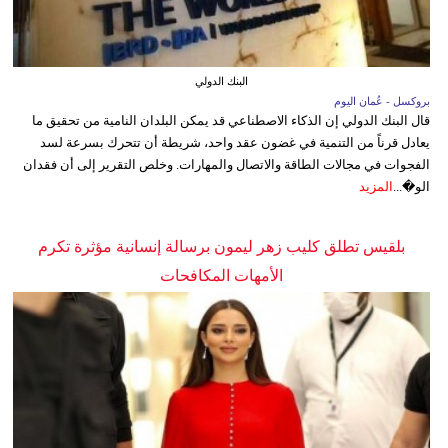
البنك الدولي
بروكسل - عُمان اليوم
قال البنك الدولي إن الذكاء الاصطناعي قد يمكن البلدان النامية من تحقيق ما
يعادل قرناً من التنمية في غضون عقد واحد، شريطة أن تتحرك بسرعة لسد
الفجوات في مجالات الطاقة والاتصال والمهارات. وخلص التقرير إلى أن فقدان
الو�...
المزيد
بلقيس تطلق كليب زهر ليمون برسالة إنسانية مؤثرة تكرم
الأمهات المكافحات