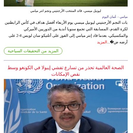
ليونيل ميسي، قائد المنتخب الأرجنتيني ونجم انتر ميامي
ميامي - عُمان اليوم
بات النجم الأرجنتيني ليونيل ميسي يوم الأربعاء أفضل هداف في كأس الرابطتين
لكرة القدم، المسابقة التي تجمع سنويا أندية من الدوريين الأميركي
والمكسيكي، بعدما قاد إنتر ميامي إلى الفوز على أتلتيكو سان لويس 4-2 على
أرضه ض�...
المزيد
المزيد من التحقيقات السياحية
الصحة العالمية تحذر من تسارع تفشي إيبولا في الكونغو وسط
نقص الإمكانات