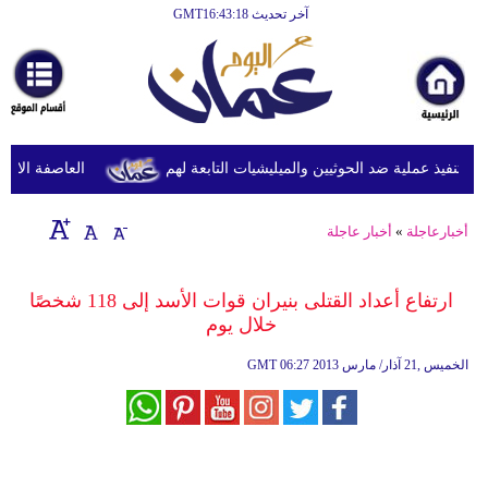
آخر تحديث GMT16:43:18
الرئيسية
أخبارعاجلة
رياضة
ثقافة
نفيذ عملية ضد الحوثيين والميليشيات التابعة لهم
العاصفة الاستوائ
إقتصاد
أخبارعاجلة
»
أخبار عاجلة
فن
وموسيقى
ارتفاع أعداد القتلى بنيران قوات الأسد إلى 118 شخصًا
خلال يوم
أزياء
06:27 2013 الخميس ,21 آذار/ مارس
GMT
صحة
وتغذية
سياحة