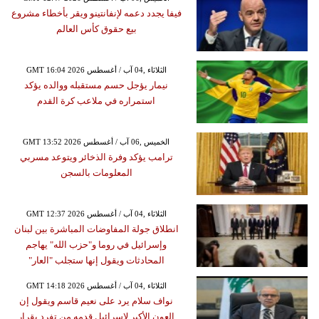
فيفا يجدد دعمه لإنفانتينو ويقر بأخطاء مشروع
بيع حقوق كأس العالم
GMT 16:04 2026 الثلاثاء ,04 آب / أغسطس
نيمار يؤجل حسم مستقبله ووالده يؤكد
استمراره في ملاعب كرة القدم
GMT 13:52 2026 الخميس ,06 آب / أغسطس
ترامب يؤكد وفرة الذخائر ويتوعد مسربي
المعلومات بالسجن
GMT 12:37 2026 الثلاثاء ,04 آب / أغسطس
انطلاق جولة المفاوضات المباشرة بين لبنان
وإسرائيل في روما و"حزب الله" يهاجم
المحادثات ويقول إنها ستجلب "العار"
GMT 14:18 2026 الثلاثاء ,04 آب / أغسطس
نواف سلام يرد على نعيم قاسم ويقول إن
العون الأكبر لإسرائيل قدمه من تفرد بقرار