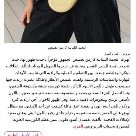
النجمة اللبنانية كارمن بصيبص
بيروت - عُمان اليوم
أبهرت النجمة اللبنانية كارمن بصيبص الجمهور مؤخراً بأحدث ظهور لها، حيث
اعتمدت قصة الشعر القصير متخلية عن شعرها الطويل المعتاد، لتتألق بإطلالات
مبتكرة وخاطفة جمعت بين التصاميم العملية والراقية التي تناسب الأوقات
النهارية والمناسبات الرسمية. ولفتت بصيبص الأنظار بإطلالة عصرية ارتدت فيها
جمبسوت طويل باللون الأسود الداكن بقصة كورسيه ضيقة مكشوفة الكتفين،
بينما انسدل الجزء السفلي بقصة واسعة، ونسقت معه حقيبة يد صغيرة باللون
الأصفر الزبدي ومجوهرات ذهبية ناعمة. وفي ظهور كاجوال آخر، ارتدت كنزة
تريكو باللون البيج الوردي بفتحة عنق مائلة كشفت عن أحد الكتفين، مع بنطال
أبيض عالي الخصر بقصة مستقيمة وحزام جلدي رفيع باللون البني. وعلى صعيد
الإطلالات الفخمة، تألقت بفستان أسود طويل تميز بقصّة الكورسيه العلوية
المطرزة بحبيبات الترتر وتنو...
المزيد
آخر الأخبار الطبية