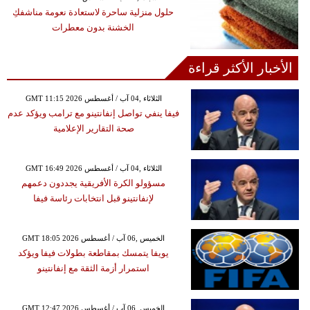
حلول منزلية ساحرة لاستعادة نعومة مناشفكِ
الخشنة بدون معطرات
الأخبار الأكثر قراءة
GMT 11:15 2026 الثلاثاء ,04 آب / أغسطس
فيفا ينفي تواصل إنفانتينو مع ترامب ويؤكد عدم
صحة التقارير الإعلامية
GMT 16:49 2026 الثلاثاء ,04 آب / أغسطس
مسؤولو الكرة الأفريقية يجددون دعمهم
لإنفانتينو قبل انتخابات رئاسة فيفا
GMT 18:05 2026 الخميس ,06 آب / أغسطس
يويفا يتمسك بمقاطعة بطولات فيفا ويؤكد
استمرار أزمة الثقة مع إنفانتينو
GMT 12:47 2026 الخميس ,06 آب / أغسطس