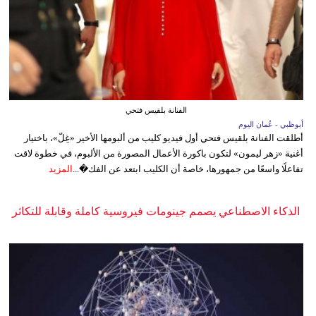
الفنانة بلقيس فتحي
أبوظبي - عُمان اليوم
أطلقت الفنانة بلقيس فتحي أول فيديو كليب من ألبومها الأخير «غِلّ»، باختيار
أغنية «زهر ليمون» لتكون باكورة الأعمال المصورة من الألبوم، في خطوة لاقت
تفاعلًا واسعًا من جمهورها، خاصة أن الكليب ابتعد عن الفك�...
المزيد
الذكاء الاصطناعي يصمم جينومات فيروسية كاملة وقابلة للتكاثر