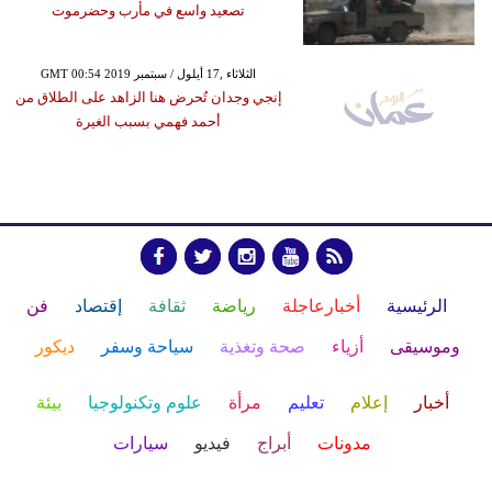
تصعيد واسع في مأرب وحضرموت
GMT 00:54 2019 الثلاثاء ,17 أيلول / سبتمبر
إنجي وجدان تُحرض هنا الزاهد على الطلاق من
أحمد فهمي بسبب الغيرة
الرئيسية
أخبارعاجلة
رياضة
ثقافة
إقتصاد
فن
وموسيقى
أزياء
صحة وتغذية
سياحة وسفر
ديكور
أخبار
إعلام
تعليم
مرأة
علوم وتكنولوجيا
بيئة
مدونات
أبراج
فيديو
سيارات