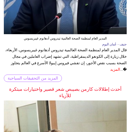
المدير العام لمنظمة الصحة العالمية تيدروس أدهانوم غيبريسوس
جنيف - عُمان اليوم
قال المدير العام لمنظمة الصحة العالمية تيدروس أدهانوم غيبريسوس، الأربعاء،
خلال زيارة إلى الكونغو الديمقراطية، التي تشهد إضراب العاملين في مجال
الصحة بسبب نقص الأجور، إن تفشي فيروس إيبولا الأسرع في العالم يتجاوز
�...
المزيد
المزيد من التحقيقات السياحية
أحدث إطلالات كارمن بصيبص شعر قصير واختيارات مبتكرة
للأزياء