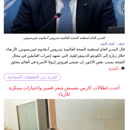
المدير العام لمنظمة الصحة العالمية تيدروس أدهانوم غيبريسوس
جنيف - عُمان اليوم
قال المدير العام لمنظمة الصحة العالمية تيدروس أدهانوم غيبريسوس، الأربعاء،
خلال زيارة إلى الكونغو الديمقراطية، التي تشهد إضراب العاملين في مجال
الصحة بسبب نقص الأجور، إن تفشي فيروس إيبولا الأسرع في العالم يتجاوز
�...
المزيد
المزيد من التحقيقات السياحية
أحدث إطلالات كارمن بصيبص شعر قصير واختيارات مبتكرة
للأزياء