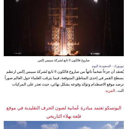
صاروخ فالكون 9 تابع لشركة سبيس إكس
نيويورك - السعودية اليوم
يُعتقد أن جزءاً ضخماً تائهاً من صاروخ فالكون 9 تابع لشركة سبيس إكس ارتطم
بسطح القمر في إحدى المناطق المتوقعة، فيما يترقب العلماء حول العالم صوراً
ترصد موقع الاصطدام وتؤكد وقوعه بشكل نهائي، حيث تعذر على المركبات
الت...
المزيد
اليونسكو تعتمد مبادرة عُمانية لصون الحرف التقليدية في موقع
قلعة بهلاء التاريخي