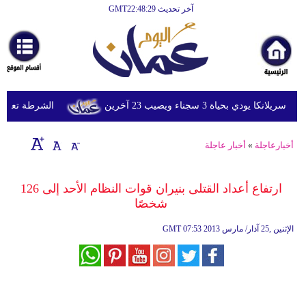
آخر تحديث GMT22:48:29
الرئيسية
أخبارعاجلة
رياضة
ثقافة
ي بحياة 3 سجناء ويصيب 23 آخرين
الشرطة تعتقل إمر
إقتصاد
أخبارعاجلة
»
أخبار عاجلة
فن
وموسيقى
ارتفاع أعداد القتلى بنيران قوات النظام الأحد إلى 126
شخصًا
أزياء
07:53 2013 الإثنين ,25 آذار/ مارس
GMT
صحة
وتغذية
سياحة