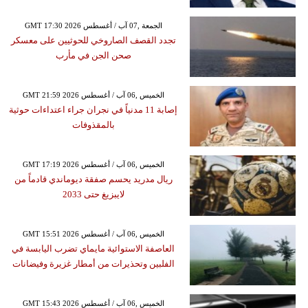
GMT 17:30 2026 الجمعة ,07 آب / أغسطس
تجدد القصف الصاروخي للحوثيين على معسكر
صحن الجن في مأرب
GMT 21:59 2026 الخميس ,06 آب / أغسطس
إصابة 11 مدنياً في نجران جراء اعتداءات حوثية
بالمقذوفات
GMT 17:19 2026 الخميس ,06 آب / أغسطس
ريال مدريد يحسم صفقة ديوماندي قادماً من
لايبزيغ حتى 2033
GMT 15:51 2026 الخميس ,06 آب / أغسطس
العاصفة الاستوائية مايماي تضرب اليابسة في
الفلبين وتحذيرات من أمطار غزيرة وفيضانات
GMT 15:43 2026 الخميس ,06 آب / أغسطس