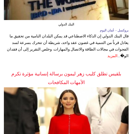
البنك الدولي
بروكسل - عُمان اليوم
قال البنك الدولي إن الذكاء الاصطناعي قد يمكن البلدان النامية من تحقيق ما
يعادل قرناً من التنمية في غضون عقد واحد، شريطة أن تتحرك بسرعة لسد
الفجوات في مجالات الطاقة والاتصال والمهارات. وخلص التقرير إلى أن فقدان
الو�...
المزيد
بلقيس تطلق كليب زهر ليمون برسالة إنسانية مؤثرة تكرم
الأمهات المكافحات