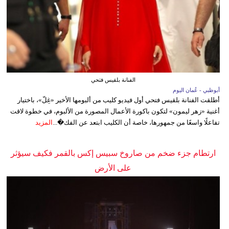
الفنانة بلقيس فتحي
أبوظبي - عُمان اليوم
أطلقت الفنانة بلقيس فتحي أول فيديو كليب من ألبومها الأخير «غِلّ»، باختيار
أغنية «زهر ليمون» لتكون باكورة الأعمال المصورة من الألبوم، في خطوة لاقت
تفاعلًا واسعًا من جمهورها، خاصة أن الكليب ابتعد عن الفك�...
المزيد
ارتطام جزء ضخم من صاروخ سبيس إكس بالقمر فكيف سيؤثر
على الأرض