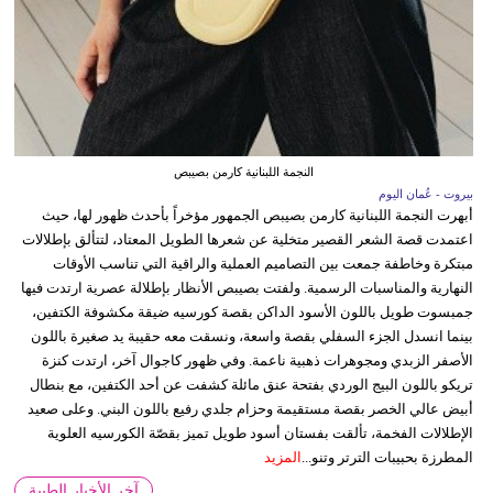
النجمة اللبنانية كارمن بصيبص
بيروت - عُمان اليوم
أبهرت النجمة اللبنانية كارمن بصيبص الجمهور مؤخراً بأحدث ظهور لها، حيث
اعتمدت قصة الشعر القصير متخلية عن شعرها الطويل المعتاد، لتتألق بإطلالات
مبتكرة وخاطفة جمعت بين التصاميم العملية والراقية التي تناسب الأوقات
النهارية والمناسبات الرسمية. ولفتت بصيبص الأنظار بإطلالة عصرية ارتدت فيها
جمبسوت طويل باللون الأسود الداكن بقصة كورسيه ضيقة مكشوفة الكتفين،
بينما انسدل الجزء السفلي بقصة واسعة، ونسقت معه حقيبة يد صغيرة باللون
الأصفر الزبدي ومجوهرات ذهبية ناعمة. وفي ظهور كاجوال آخر، ارتدت كنزة
تريكو باللون البيج الوردي بفتحة عنق مائلة كشفت عن أحد الكتفين، مع بنطال
أبيض عالي الخصر بقصة مستقيمة وحزام جلدي رفيع باللون البني. وعلى صعيد
الإطلالات الفخمة، تألقت بفستان أسود طويل تميز بقصّة الكورسيه العلوية
المطرزة بحبيبات الترتر وتنو...
المزيد
آخر الأخبار الطبية