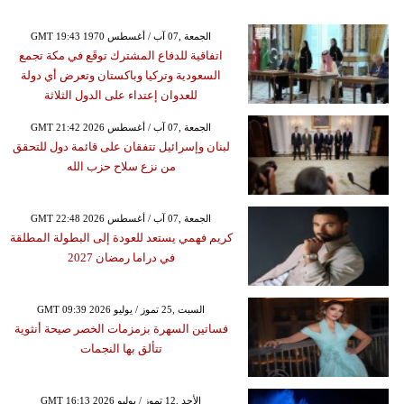
GMT 19:43 1970 الجمعة ,07 آب / أغسطس
اتفاقية للدفاع المشترك توقَع في مكة تجمع
السعودية وتركيا وباكستان وتعرض أي دولة
للعدوان إعتداء على الدول الثلاثة
GMT 21:42 2026 الجمعة ,07 آب / أغسطس
لبنان وإسرائيل تتفقان على قائمة دول للتحقق
من نزع سلاح حزب الله
GMT 22:48 2026 الجمعة ,07 آب / أغسطس
كريم فهمي يستعد للعودة إلى البطولة المطلقة
في دراما رمضان 2027
GMT 09:39 2026 السبت ,25 تموز / يوليو
فساتين السهرة بزمزمات الخصر صيحة أنثوية
تتألق بها النجمات
GMT 16:13 2026 الأحد ,12 تموز / يوليو