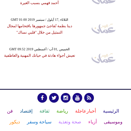
أحمد فهمي بسبب الغيرة
GMT 01:00 2019 الثلاثاء ,17 أيلول / سبتمبر
دينا بطمة تُفاجئ جمهورها باقتحامها لمجال
التمثيل من خلال "قلبي نساك"
GMT 09:52 2019 الخميس ,01 آب / أغسطس
تعيش أجواء هادئة في حياتك المهنية والعاطفية
الرئيسية
أخبارعاجلة
رياضة
ثقافة
إقتصاد
فن
وموسيقى
أزياء
صحة وتغذية
سياحة وسفر
ديكور