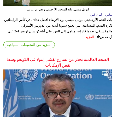
ليونيل ميسي، قائد المنتخب الأرجنتيني ونجم انتر ميامي
ميامي - عُمان اليوم
بات النجم الأرجنتيني ليونيل ميسي يوم الأربعاء أفضل هداف في كأس الرابطتين
لكرة القدم، المسابقة التي تجمع سنويا أندية من الدوريين الأميركي
والمكسيكي، بعدما قاد إنتر ميامي إلى الفوز على أتلتيكو سان لويس 4-2 على
أرضه ض�...
المزيد
المزيد من التحقيقات السياحية
الصحة العالمية تحذر من تسارع تفشي إيبولا في الكونغو وسط
نقص الإمكانات