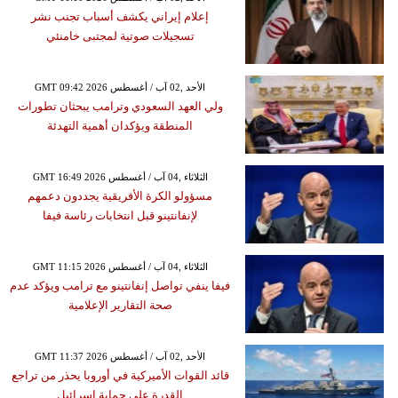
إعلام إيراني يكشف أسباب تجنب نشر
تسجيلات صوتية لمجتبى خامنئي
GMT 09:42 2026 الأحد ,02 آب / أغسطس
ولي العهد السعودي وترامب يبحثان تطورات
المنطقة ويؤكدان أهمية التهدئة
GMT 16:49 2026 الثلاثاء ,04 آب / أغسطس
مسؤولو الكرة الأفريقية يجددون دعمهم
لإنفانتينو قبل انتخابات رئاسة فيفا
GMT 11:15 2026 الثلاثاء ,04 آب / أغسطس
فيفا ينفي تواصل إنفانتينو مع ترامب ويؤكد عدم
صحة التقارير الإعلامية
GMT 11:37 2026 الأحد ,02 آب / أغسطس
قائد القوات الأميركية في أوروبا يحذر من تراجع
القدرة على حماية إسرائيل