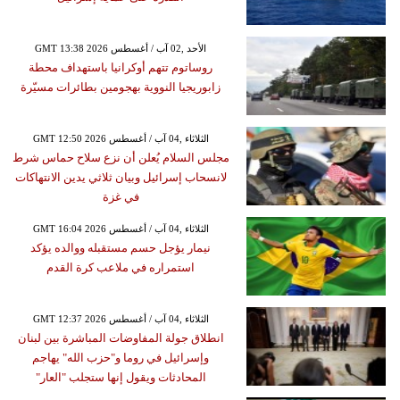
GMT 13:38 2026 الأحد ,02 آب / أغسطس
روساتوم تتهم أوكرانيا باستهداف محطة
زابوريجيا النووية بهجومين بطائرات مسيّرة
GMT 12:50 2026 الثلاثاء ,04 آب / أغسطس
مجلس السلام يُعلن أن نزع سلاح حماس شرط
لانسحاب إسرائيل وبيان ثلاثي يدين الانتهاكات
في غزة
GMT 16:04 2026 الثلاثاء ,04 آب / أغسطس
نيمار يؤجل حسم مستقبله ووالده يؤكد
استمراره في ملاعب كرة القدم
GMT 12:37 2026 الثلاثاء ,04 آب / أغسطس
انطلاق جولة المفاوضات المباشرة بين لبنان
وإسرائيل في روما و"حزب الله" يهاجم
المحادثات ويقول إنها ستجلب "العار"