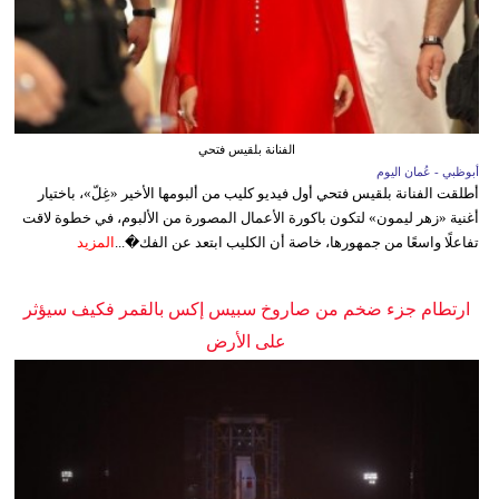
الفنانة بلقيس فتحي
أبوظبي - عُمان اليوم
أطلقت الفنانة بلقيس فتحي أول فيديو كليب من ألبومها الأخير «غِلّ»، باختيار
أغنية «زهر ليمون» لتكون باكورة الأعمال المصورة من الألبوم، في خطوة لاقت
تفاعلًا واسعًا من جمهورها، خاصة أن الكليب ابتعد عن الفك�...
المزيد
ارتطام جزء ضخم من صاروخ سبيس إكس بالقمر فكيف سيؤثر
على الأرض