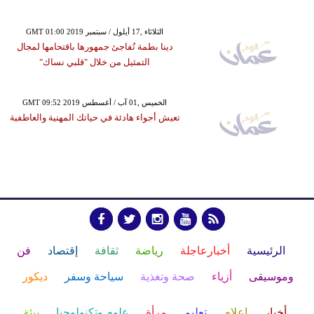
GMT 01:00 2019 الثلاثاء ,17 أيلول / سبتمبر
دينا بطمة تُفاجئ جمهورها باقتحامها لمجال
التمثيل من خلال "قلبي نساك"
GMT 09:52 2019 الخميس ,01 آب / أغسطس
تعيش أجواء هادئة في حياتك المهنية والعاطفية
الرئيسية
أخبارعاجلة
رياضة
ثقافة
إقتصاد
فن
وموسيقى
أزياء
صحة وتغذية
سياحة وسفر
ديكور
أخبار
إعلام
تعليم
مرأة
علوم وتكنولوجيا
بيئة