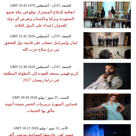
GMT 19:43 1970 الجمعة ,07 آب / أغسطس
اتفاقية للدفاع المشترك توقَع في مكة تجمع
السعودية وتركيا وباكستان وتعرض أي دولة
للعدوان إعتداء على الدول الثلاثة
GMT 21:42 2026 الجمعة ,07 آب / أغسطس
لبنان وإسرائيل تتفقان على قائمة دول للتحقق
من نزع سلاح حزب الله
GMT 22:48 2026 الجمعة ,07 آب / أغسطس
كريم فهمي يستعد للعودة إلى البطولة المطلقة
في دراما رمضان 2027
GMT 09:39 2026 السبت ,25 تموز / يوليو
فساتين السهرة بزمزمات الخصر صيحة أنثوية
تتألق بها النجمات
GMT 16:13 2026 الأحد ,12 تموز / يوليو
عسير تُعزز جاذبيتها السياحية بتدشين أكبر