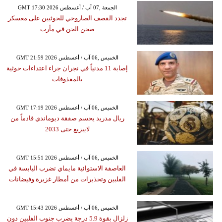
GMT 17:30 2026 الجمعة ,07 آب / أغسطس
تجدد القصف الصاروخي للحوثيين على معسكر
صحن الجن في مأرب
GMT 21:59 2026 الخميس ,06 آب / أغسطس
إصابة 11 مدنياً في نجران جراء اعتداءات حوثية
بالمقذوفات
GMT 17:19 2026 الخميس ,06 آب / أغسطس
ريال مدريد يحسم صفقة ديوماندي قادماً من
لايبزيغ حتى 2033
GMT 15:51 2026 الخميس ,06 آب / أغسطس
العاصفة الاستوائية مايماي تضرب اليابسة في
الفلبين وتحذيرات من أمطار غزيرة وفيضانات
GMT 15:43 2026 الخميس ,06 آب / أغسطس
زلزال بقوة 5.9 درجة يضرب جنوب الفلبين دون