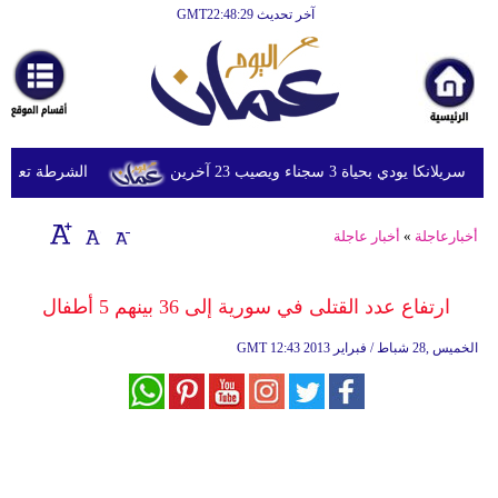
آخر تحديث GMT22:48:29
الرئيسية
أخبارعاجلة
رياضة
ثقافة
ي بحياة 3 سجناء ويصيب 23 آخرين
الشرطة تعتقل إمر
إقتصاد
أخبارعاجلة
»
أخبار عاجلة
فن
وموسيقى
ارتفاع عدد القتلى في سورية إلى 36 بينهم 5 أطفال‏
أزياء
12:43 2013 الخميس ,28 شباط / فبراير
GMT
صحة
وتغذية
سياحة