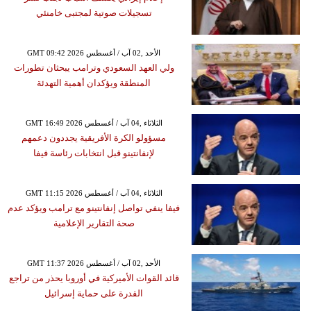
تسجيلات صوتية لمجتبى خامنئي
GMT 09:42 2026 الأحد ,02 آب / أغسطس
ولي العهد السعودي وترامب يبحثان تطورات
المنطقة ويؤكدان أهمية التهدئة
GMT 16:49 2026 الثلاثاء ,04 آب / أغسطس
مسؤولو الكرة الأفريقية يجددون دعمهم
لإنفانتينو قبل انتخابات رئاسة فيفا
GMT 11:15 2026 الثلاثاء ,04 آب / أغسطس
فيفا ينفي تواصل إنفانتينو مع ترامب ويؤكد عدم
صحة التقارير الإعلامية
GMT 11:37 2026 الأحد ,02 آب / أغسطس
قائد القوات الأميركية في أوروبا يحذر من تراجع
القدرة على حماية إسرائيل