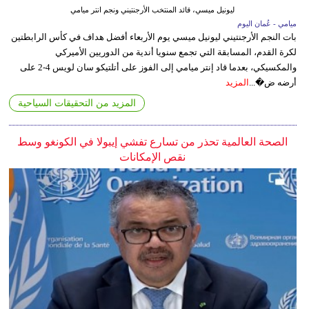
ليونيل ميسي، قائد المنتخب الأرجنتيني ونجم انتر ميامي
ميامي - عُمان اليوم
بات النجم الأرجنتيني ليونيل ميسي يوم الأربعاء أفضل هداف في كأس الرابطتين
لكرة القدم، المسابقة التي تجمع سنويا أندية من الدوريين الأميركي
والمكسيكي، بعدما قاد إنتر ميامي إلى الفوز على أتلتيكو سان لويس 4-2 على
أرضه ض�...
المزيد
المزيد من التحقيقات السياحية
الصحة العالمية تحذر من تسارع تفشي إيبولا في الكونغو وسط
نقص الإمكانات