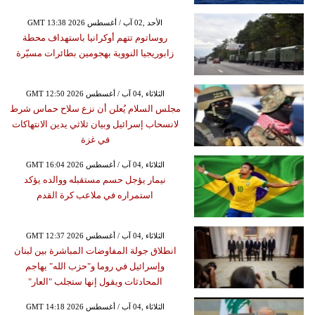
GMT 13:38 2026 الأحد ,02 آب / أغسطس
روساتوم تتهم أوكرانيا باستهداف محطة
زابوريجيا النووية بهجومين بطائرات مسيّرة
GMT 12:50 2026 الثلاثاء ,04 آب / أغسطس
مجلس السلام يُعلن أن نزع سلاح حماس شرط
لانسحاب إسرائيل وبيان ثلاثي يدين الانتهاكات
في غزة
GMT 16:04 2026 الثلاثاء ,04 آب / أغسطس
نيمار يؤجل حسم مستقبله ووالده يؤكد
استمراره في ملاعب كرة القدم
GMT 12:37 2026 الثلاثاء ,04 آب / أغسطس
انطلاق جولة المفاوضات المباشرة بين لبنان
وإسرائيل في روما و"حزب الله" يهاجم
المحادثات ويقول إنها ستجلب "العار"
GMT 14:18 2026 الثلاثاء ,04 آب / أغسطس