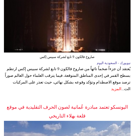
صاروخ فالكون 9 تابع لشركة سبيس إكس
نيويورك - السعودية اليوم
يُعتقد أن جزءاً ضخماً تائهاً من صاروخ فالكون 9 تابع لشركة سبيس إكس ارتطم
بسطح القمر في إحدى المناطق المتوقعة، فيما يترقب العلماء حول العالم صوراً
ترصد موقع الاصطدام وتؤكد وقوعه بشكل نهائي، حيث تعذر على المركبات
الت...
المزيد
اليونسكو تعتمد مبادرة عُمانية لصون الحرف التقليدية في موقع
قلعة بهلاء التاريخي