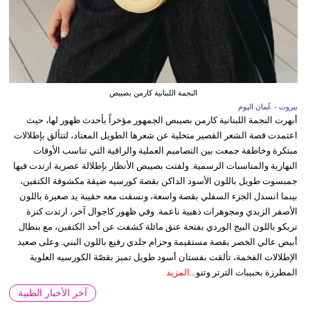
النجمة اللبنانية كارمن بصيبص
بيروت - عُمان اليوم
أبهرت النجمة اللبنانية كارمن بصيبص الجمهور مؤخراً بأحدث ظهور لها، حيث
اعتمدت قصة الشعر القصير متخلية عن شعرها الطويل المعتاد، لتتألق بإطلالات
مبتكرة وخاطفة جمعت بين التصاميم العملية والراقية التي تناسب الأوقات
النهارية والمناسبات الرسمية. ولفتت بصيبص الأنظار بإطلالة عصرية ارتدت فيها
جمبسوت طويل باللون الأسود الداكن بقصة كورسيه ضيقة مكشوفة الكتفين،
بينما انسدل الجزء السفلي بقصة واسعة، ونسقت معه حقيبة يد صغيرة باللون
الأصفر الزبدي ومجوهرات ذهبية ناعمة. وفي ظهور كاجوال آخر، ارتدت كنزة
تريكو باللون البيج الوردي بفتحة عنق مائلة كشفت عن أحد الكتفين، مع بنطال
أبيض عالي الخصر بقصة مستقيمة وحزام جلدي رفيع باللون البني. وعلى صعيد
الإطلالات الفخمة، تألقت بفستان أسود طويل تميز بقصّة الكورسيه العلوية
المطرزة بحبيبات الترتر وتنو...
المزيد
آخر الأخبار الطبية