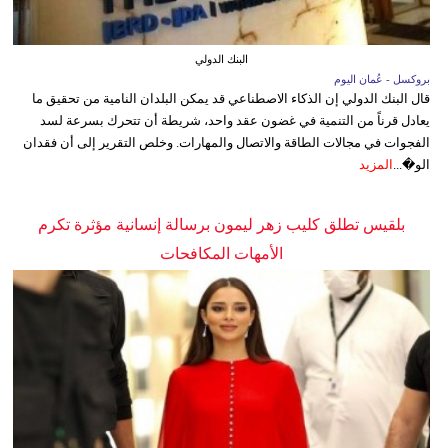
البنك الدولي
بروكسل - عُمان اليوم
قال البنك الدولي إن الذكاء الاصطناعي قد يمكن البلدان النامية من تحقيق ما
يعادل قرناً من التنمية في غضون عقد واحد، شريطة أن تتحرك بسرعة لسد
الفجوات في مجالات الطاقة والاتصال والمهارات. وخلص التقرير إلى أن فقدان
الو�...
المزيد
بلقيس تطلق كليب زهر ليمون برسالة إنسانية مؤثرة تكرم
الأمهات المكافحات