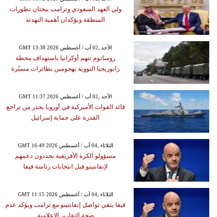
ولي العهد السعودي وترامب يبحثان تطورات
المنطقة ويؤكدان أهمية التهدئة
GMT 13:38 2026 الأحد ,02 آب / أغسطس
روساتوم تتهم أوكرانيا باستهداف محطة
زابوريجيا النووية بهجومين بطائرات مسيّرة
GMT 11:37 2026 الأحد ,02 آب / أغسطس
قائد القوات الأميركية في أوروبا يحذر من تراجع
القدرة على حماية إسرائيل
GMT 16:49 2026 الثلاثاء ,04 آب / أغسطس
مسؤولو الكرة الأفريقية يجددون دعمهم
لإنفانتينو قبل انتخابات رئاسة فيفا
GMT 11:15 2026 الثلاثاء ,04 آب / أغسطس
فيفا ينفي تواصل إنفانتينو مع ترامب ويؤكد عدم
صحة التقارير الإعلامية