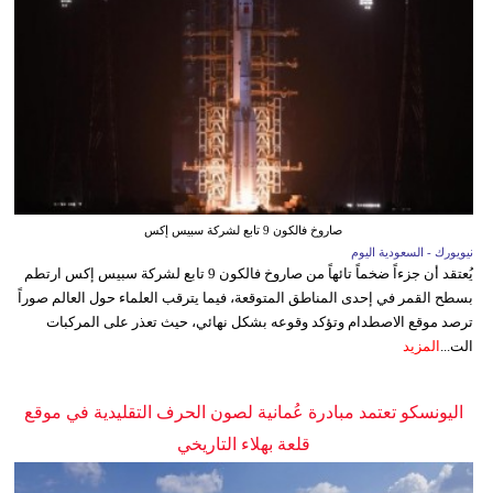
صاروخ فالكون 9 تابع لشركة سبيس إكس
نيويورك - السعودية اليوم
يُعتقد أن جزءاً ضخماً تائهاً من صاروخ فالكون 9 تابع لشركة سبيس إكس ارتطم
بسطح القمر في إحدى المناطق المتوقعة، فيما يترقب العلماء حول العالم صوراً
ترصد موقع الاصطدام وتؤكد وقوعه بشكل نهائي، حيث تعذر على المركبات
الت...
المزيد
اليونسكو تعتمد مبادرة عُمانية لصون الحرف التقليدية في موقع
قلعة بهلاء التاريخي