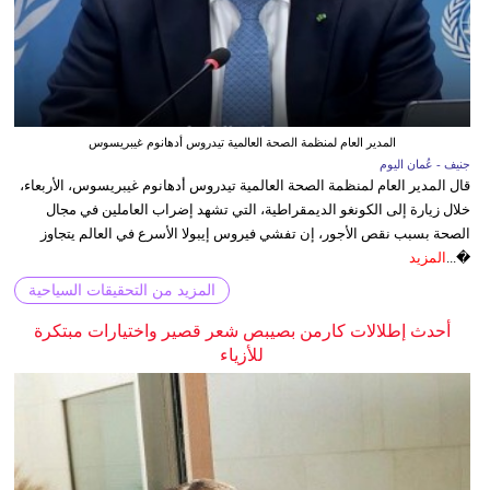
المدير العام لمنظمة الصحة العالمية تيدروس أدهانوم غيبريسوس
جنيف - عُمان اليوم
قال المدير العام لمنظمة الصحة العالمية تيدروس أدهانوم غيبريسوس، الأربعاء،
خلال زيارة إلى الكونغو الديمقراطية، التي تشهد إضراب العاملين في مجال
الصحة بسبب نقص الأجور، إن تفشي فيروس إيبولا الأسرع في العالم يتجاوز
�...
المزيد
المزيد من التحقيقات السياحية
أحدث إطلالات كارمن بصيبص شعر قصير واختيارات مبتكرة
للأزياء