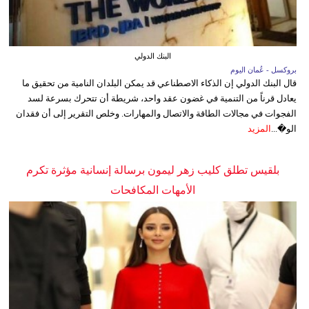
البنك الدولي
بروكسل - عُمان اليوم
قال البنك الدولي إن الذكاء الاصطناعي قد يمكن البلدان النامية من تحقيق ما
يعادل قرناً من التنمية في غضون عقد واحد، شريطة أن تتحرك بسرعة لسد
الفجوات في مجالات الطاقة والاتصال والمهارات. وخلص التقرير إلى أن فقدان
الو�...
المزيد
بلقيس تطلق كليب زهر ليمون برسالة إنسانية مؤثرة تكرم
الأمهات المكافحات