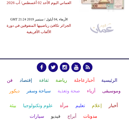
العماني اليوم الأحد 02 أغسطس/ آب 2026
GMT 21:24 2019 الأربعاء ,04 أيلول / سبتمبر
الجزائر تكافئ رياضييها المتفوقين في دورة
الألعاب الأفريقية
الرئيسية
أخبارعاجلة
رياضة
ثقافة
إقتصاد
فن
وموسيقى
أزياء
صحة وتغذية
سياحة وسفر
ديكور
أخبار
إعلام
تعليم
مرأة
علوم وتكنولوجيا
بيئة
مدونات
أبراج
فيديو
سيارات