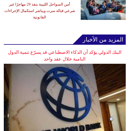
أمن السواحل الليبية ينقذ 29 مهاجرًا غير
شرعي قبالة سرت ويباشر استكمال الإجراءات
القانونية
المزيد من الأخبار
البنك الدولي يؤكد أن الذكاء الاصطناعي قد يسرّع تنمية الدول
النامية خلال عقد واحد