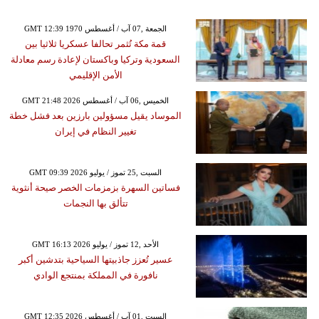
GMT 12:39 1970 الجمعة ,07 آب / أغسطس
قمة مكة تُثمر تحالفا عسكريا ثلاثيا بين
السعودية وتركيا وباكستان لإعادة رسم معادلة
الأمن الإقليمي
GMT 21:48 2026 الخميس ,06 آب / أغسطس
الموساد يقيل مسؤولين بارزين بعد فشل خطة
تغيير النظام في إيران
GMT 09:39 2026 السبت ,25 تموز / يوليو
فساتين السهرة بزمزمات الخصر صيحة أنثوية
تتألق بها النجمات
GMT 16:13 2026 الأحد ,12 تموز / يوليو
عسير تُعزز جاذبيتها السياحية بتدشين أكبر
نافورة في المملكة بمنتجع الوادي
GMT 12:35 2026 السبت ,01 آب / أغسطس