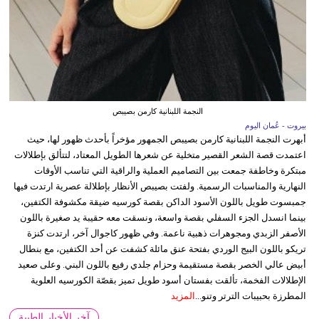
النجمة اللبنانية كارمن بصيبص
بيروت - عُمان اليوم
أبهرت النجمة اللبنانية كارمن بصيبص الجمهور مؤخراً بأحدث ظهور لها، حيث
اعتمدت قصة الشعر القصير متخلية عن شعرها الطويل المعتاد، لتتألق بإطلالات
مبتكرة وخاطفة جمعت بين التصاميم العملية والراقية التي تناسب الأوقات
النهارية والمناسبات الرسمية. ولفتت بصيبص الأنظار بإطلالة عصرية ارتدت فيها
جمبسوت طويل باللون الأسود الداكن بقصة كورسيه ضيقة مكشوفة الكتفين،
بينما انسدل الجزء السفلي بقصة واسعة، ونسقت معه حقيبة يد صغيرة باللون
الأصفر الزبدي ومجوهرات ذهبية ناعمة. وفي ظهور كاجوال آخر، ارتدت كنزة
تريكو باللون البيج الوردي بفتحة عنق مائلة كشفت عن أحد الكتفين، مع بنطال
أبيض عالي الخصر بقصة مستقيمة وحزام جلدي رفيع باللون البني. وعلى صعيد
الإطلالات الفخمة، تألقت بفستان أسود طويل تميز بقصّة الكورسيه العلوية
المطرزة بحبيبات الترتر وتنو...
المزيد
آخر الأخبار الطبية