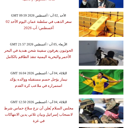
GMT 09:59 2026 الأحد ,02 آب / أغسطس
سعر الذهب في سلطنة عمان اليوم الأحد 02
أغسطس/ آب 2026
GMT 21:57 2026 الأربعاء ,05 آب / أغسطس
الحوثيون يغرقون سفينة شحن هندية في البحر
الأحمر والبحرية اليمنية تنقذ الطاقم بالكامل
GMT 16:04 2026 الثلاثاء ,04 آب / أغسطس
نيمار يؤجل حسم مستقبله ووالده يؤكد
استمراره في ملاعب كرة القدم
GMT 12:50 2026 الثلاثاء ,04 آب / أغسطس
مجلس السلام يُعلن أن نزع سلاح حماس شرط
لانسحاب إسرائيل وبيان ثلاثي يدين الانتهاكات
في غزة