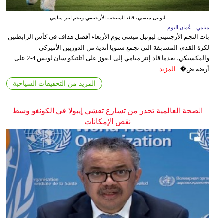
ليونيل ميسي، قائد المنتخب الأرجنتيني ونجم انتر ميامي
ميامي - عُمان اليوم
بات النجم الأرجنتيني ليونيل ميسي يوم الأربعاء أفضل هداف في كأس الرابطتين
لكرة القدم، المسابقة التي تجمع سنويا أندية من الدوريين الأميركي
والمكسيكي، بعدما قاد إنتر ميامي إلى الفوز على أتلتيكو سان لويس 4-2 على
أرضه ض�...
المزيد
المزيد من التحقيقات السياحية
الصحة العالمية تحذر من تسارع تفشي إيبولا في الكونغو وسط
نقص الإمكانات