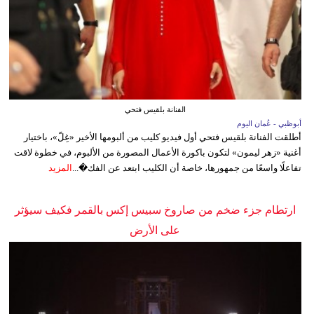
الفنانة بلقيس فتحي
أبوظبي - عُمان اليوم
أطلقت الفنانة بلقيس فتحي أول فيديو كليب من ألبومها الأخير «غِلّ»، باختيار
أغنية «زهر ليمون» لتكون باكورة الأعمال المصورة من الألبوم، في خطوة لاقت
تفاعلًا واسعًا من جمهورها، خاصة أن الكليب ابتعد عن الفك�...
المزيد
ارتطام جزء ضخم من صاروخ سبيس إكس بالقمر فكيف سيؤثر
على الأرض