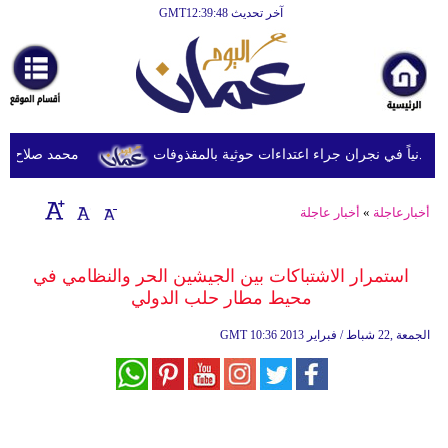
آخر تحديث GMT12:39:48
الرئيسية
أخبارعاجلة
رياضة
ثقافة
محمد صلاح يصل ترك
إقتصاد
أخبارعاجلة
»
أخبار عاجلة
فن
وموسيقى
استمرار الاشتباكات بين الجيشين الحر والنظامي في
محيط مطار حلب الدولي‏
أزياء
10:36 2013 الجمعة ,22 شباط / فبراير
GMT
صحة
وتغذية
سياحة