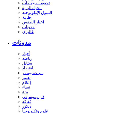
تحقيقات وملفات
الحياة البرية
السوق الإيكولوجية
طاقة
اخبار الطقس
مدونات
غاليري
مدونات
أخبار
رياضة
ستايل
اقتصاد
سياحة وسفر
تعليم
إعلام
نساء
بيئة
فن وموسيقى
ثقافة
ديكور
علوم وتكنولوجيا