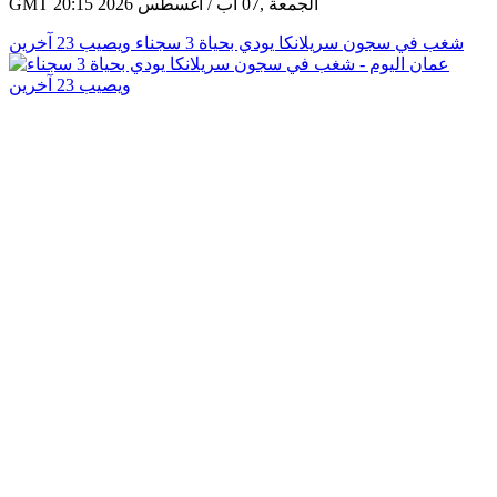
GMT 20:15 2026 الجمعة ,07 آب / أغسطس
شغب في سجون سريلانكا يودي بحياة 3 سجناء ويصيب 23 آخرين