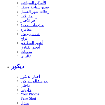
الأماكن السياحية
فيديو سياحة وسفر
رحلات شهر العسل
مقابلات
آخر الأخبار
منتجعات صحية
مغامرة
شمس و بحر
تزلج
أشهر المطاعم
أفخم الفنادق
مدونات
غاليري
ديكور
أخبار الديكور
جديد عالم الديكور
داخلي
خارجي
Your Photos
Feng Shui
منزل