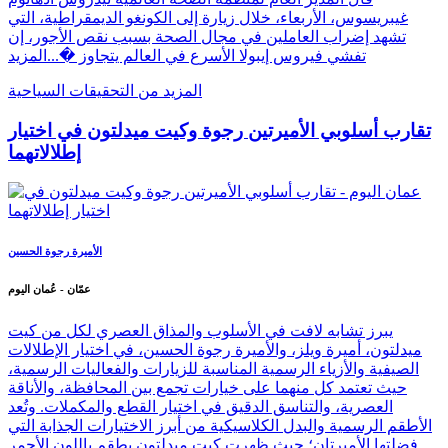
غيبريسوس، الأربعاء، خلال زيارة إلى الكونغو الديمقراطية، التي
تشهد إضراب العاملين في مجال الصحة بسبب نقص الأجور، إن
تفشي فيروس إيبولا الأسرع في العالم يتجاوز �...
المزيد
المزيد من التحقيقات السياحية
تقارب أسلوبي الأميرتين رجوة وكيت ميدلتون في اختيار
إطلالاتهما
الأميرة رجوة الحسين
عمّان - عُمان اليوم
يبرز تشابه لافت في الأسلوب والمذاق العصري لكل من كيت
ميدلتون، أميرة ويلز، والأميرة رجوة الحسين، في اختيار الإطلالات
الصيفية والأزياء الرسمية المناسبة للزيارات والفعاليات الرسمية،
حيث تعتمد كل منهما على خيارات تجمع بين المحافظة، والأناقة
العصرية، والتناسق الدقيق في اختيار القطع والمكملات. وتُعد
الأطقم الرسمية والبدل الكلاسيكية من أبرز الاختيارات الجذابة التي
فضلتها الأميرتان؛ حيث ظهرت كيت ميدلتون بطقم باللون الأحمر