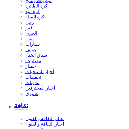
مباريات ونتائج
كرة الطائرة
كرة اليد
كرة السلة
رمي
قفز
الجري
تنس
سيارات
غولف
سباق الخيل
مصارعة
جمباز
أخبار المنتخبات
تحقيقات
مدونات
أخبار المحترفين
غاليري
ثقافة
عالم الثقافة والفنون
أخبار الثقافة والفنون