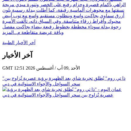
الزاهي بأكمام قصيرة وحزام رفيع على الخصر وتنورة ميدي مريحة
نسقتها مع مجوهرات ألماسية رقيقة، كما أطلت ببدلة رسمية بلون
أزرق سماوي بجاكيت واسع وبنطلون مستقيم واسع مع توب أبيض
محبوك وأقراط زرقاء متناسقة. وفي السياق ذاته، تألقت الأميرة
رجوة ببدلة سوداء مخططة بخطوط رفيعة بيضاء بجاكيت مفصل
وياقة عريضة متقاطعة م...
المزيد
آخر الأخبار الطبية
آخر الأخبار
GMT 12:51 2026 الأحد ,09 آب / أغسطس
"ذا تي روم" يُطلق تجربة شاي بعد الظهيرة برؤية عصرية تُزاوج بين
سحر السواحل والأجواء الاستوائية في دبي