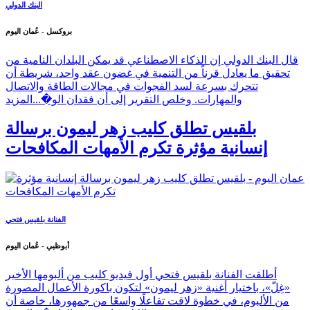
البنك الدولي
بروكسل - عُمان اليوم
قال البنك الدولي إن الذكاء الاصطناعي قد يمكن البلدان النامية من
تحقيق ما يعادل قرناً من التنمية في غضون عقد واحد، شريطة أن
تتحرك بسرعة لسد الفجوات في مجالات الطاقة والاتصال
والمهارات. وخلص التقرير إلى أن فقدان الو�...
المزيد
بلقيس تطلق كليب زهر ليمون برسالة
إنسانية مؤثرة تكرم الأمهات المكافحات
الفنانة بلقيس فتحي
أبوظبي - عُمان اليوم
أطلقت الفنانة بلقيس فتحي أول فيديو كليب من ألبومها الأخير
«غِلّ»، باختيار أغنية «زهر ليمون» لتكون باكورة الأعمال المصورة
من الألبوم، في خطوة لاقت تفاعلًا واسعًا من جمهورها، خاصة أن