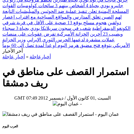
جانيرو يودي بحياة 4 أشخاص بينهم 3 سائحات كولومبيات
القوات
المسلحة اليمنية تعلن تنفيذ عملية ضد الحوثيين والميليشيات التابعة
لهم
الصين تغلق المدارس والمواقع السياحية مع اقتراب إعصار
دولفين
هجوم مسلح يوقع 13 ضحية على الأقل في قرية شرقي
الكونغو الديمقراطية
شغب في سجون سريلانكا يودي بحياة 3 سجناء
ويصيب 23 آخرين
الخزانة الأميركية تفرض عقوبات على منصات
عملات مشفرة لدعمها الحرس الثوري الإيراني
وزير الخزانة
الأمريكي يتوقع فتح مضيق هرمز اليوم أو غداً لمدة تصل إلى 60 يوماً
أخر الأخبار
أخبارعاجلة
»
أخبار عاجلة
استمرار القصف على مناطق في
ريف دمشقا
07:49 2012 السبت ,01 كانون الأول / ديسمبر
GMT
العرب اليوم