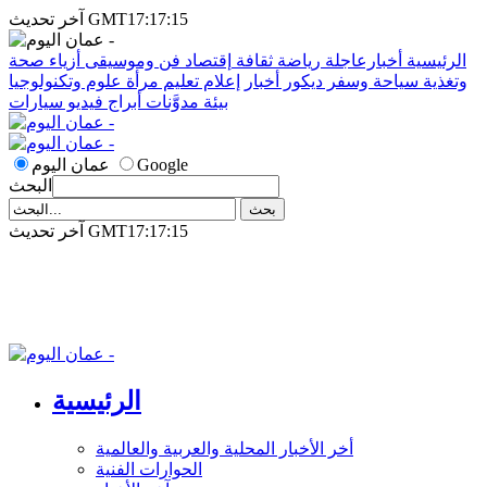
آخر تحديث GMT17:17:15
الرئيسية
أخبارعاجلة
رياضة
ثقافة
إقتصاد
فن وموسيقى
أزياء
صحة
وتغذية
سياحة وسفر
ديكور
أخبار
إعلام
تعليم
مرأة
علوم وتكنولوجيا
بيئة
مدوَّنات
أبراج
فيديو
سيارات
Google
عمان اليوم
البحث
آخر تحديث GMT17:17:15
الرئيسية
أخر الأخبار المحلية والعربية والعالمية
الحوارات الفنية