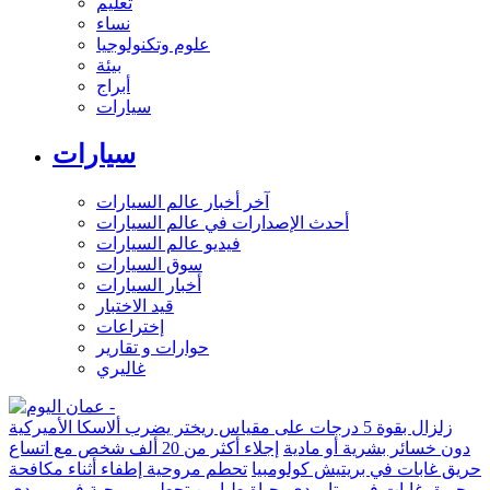
تعليم
نساء
علوم وتكنولوجيا
بيئة
أبراج
سيارات
سيارات
آخر أخبار عالم السيارات
أحدث الإصدارات في عالم السيارات
فيديو عالم السيارات
سوق السيارات
أخبار السيارات
قيد الاختبار
إختراعات
حوارات و تقارير
غاليري
زلزال بقوة 5 درجات على مقياس ريختر يضرب ألاسكا الأميركية
دون خسائر بشرية أو مادية
إجلاء أكثر من 20 ألف شخص مع اتساع
حريق غابات في بريتيش كولومبيا
تحطم مروحية إطفاء أثناء مكافحة
حريق غابات في يوتا يودي بحياة طيارين
تحطم مروحية في ريو دي