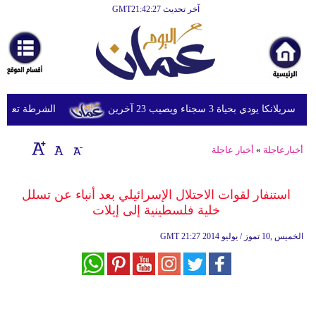
آخر تحديث GMT21:42:27
الرئيسية
أخبارعاجلة
رياضة
ثقافة
ي بحياة 3 سجناء ويصيب 23 آخرين
الشرطة تعتقل إمر
إقتصاد
أخبارعاجلة
»
أخبار عاجلة
فن
وموسيقى
استنفار لقوات الاحتلال الإسرائيلي بعد أنباء عن تسلل
خلية فلسطينية إلى إيلات
أزياء
21:27 2014 الخميس ,10 تموز / يوليو
GMT
صحة
وتغذية
سياحة