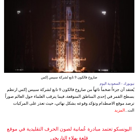
صاروخ فالكون 9 تابع لشركة سبيس إكس
نيويورك - السعودية اليوم
يُعتقد أن جزءاً ضخماً تائهاً من صاروخ فالكون 9 تابع لشركة سبيس إكس ارتطم
بسطح القمر في إحدى المناطق المتوقعة، فيما يترقب العلماء حول العالم صوراً
ترصد موقع الاصطدام وتؤكد وقوعه بشكل نهائي، حيث تعذر على المركبات
الت...
المزيد
اليونسكو تعتمد مبادرة عُمانية لصون الحرف التقليدية في موقع
قلعة بهلاء التاريخي