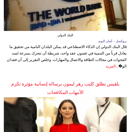
البنك الدولي
بروكسل - عُمان اليوم
قال البنك الدولي إن الذكاء الاصطناعي قد يمكن البلدان النامية من تحقيق ما
يعادل قرناً من التنمية في غضون عقد واحد، شريطة أن تتحرك بسرعة لسد
الفجوات في مجالات الطاقة والاتصال والمهارات. وخلص التقرير إلى أن فقدان
الو�...
المزيد
بلقيس تطلق كليب زهر ليمون برسالة إنسانية مؤثرة تكرم
الأمهات المكافحات