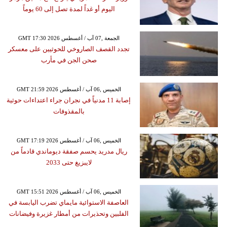
اليوم أو غداً لمدة تصل إلى 60 يوماً
GMT 17:30 2026 الجمعة ,07 آب / أغسطس
تجدد القصف الصاروخي للحوثيين على معسكر
صحن الجن في مأرب
GMT 21:59 2026 الخميس ,06 آب / أغسطس
إصابة 11 مدنياً في نجران جراء اعتداءات حوثية
بالمقذوفات
GMT 17:19 2026 الخميس ,06 آب / أغسطس
ريال مدريد يحسم صفقة ديوماندي قادماً من
لايبزيغ حتى 2033
GMT 15:51 2026 الخميس ,06 آب / أغسطس
العاصفة الاستوائية مايماي تضرب اليابسة في
الفلبين وتحذيرات من أمطار غزيرة وفيضانات