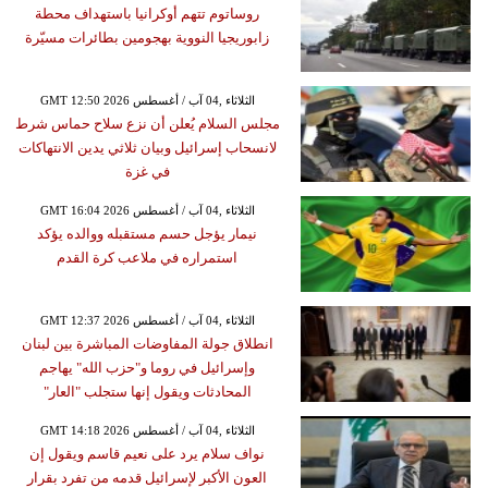
روساتوم تتهم أوكرانيا باستهداف محطة
زابوريجيا النووية بهجومين بطائرات مسيّرة
GMT 12:50 2026 الثلاثاء ,04 آب / أغسطس
مجلس السلام يُعلن أن نزع سلاح حماس شرط
لانسحاب إسرائيل وبيان ثلاثي يدين الانتهاكات
في غزة
GMT 16:04 2026 الثلاثاء ,04 آب / أغسطس
نيمار يؤجل حسم مستقبله ووالده يؤكد
استمراره في ملاعب كرة القدم
GMT 12:37 2026 الثلاثاء ,04 آب / أغسطس
انطلاق جولة المفاوضات المباشرة بين لبنان
وإسرائيل في روما و"حزب الله" يهاجم
المحادثات ويقول إنها ستجلب "العار"
GMT 14:18 2026 الثلاثاء ,04 آب / أغسطس
نواف سلام يرد على نعيم قاسم ويقول إن
العون الأكبر لإسرائيل قدمه من تفرد بقرار