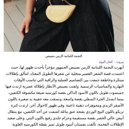
النجمة اللبنانية كارمن بصيبص
بيروت - عُمان اليوم
أبهرت النجمة اللبنانية كارمن بصيبص الجمهور مؤخراً بأحدث ظهور لها، حيث
اعتمدت قصة الشعر القصير متخلية عن شعرها الطويل المعتاد، لتتألق بإطلالات
مبتكرة وخاطفة جمعت بين التصاميم العملية والراقية التي تناسب الأوقات
النهارية والمناسبات الرسمية. ولفتت بصيبص الأنظار بإطلالة عصرية ارتدت فيها
جمبسوت طويل باللون الأسود الداكن بقصة كورسيه ضيقة مكشوفة الكتفين،
بينما انسدل الجزء السفلي بقصة واسعة، ونسقت معه حقيبة يد صغيرة باللون
الأصفر الزبدي ومجوهرات ذهبية ناعمة. وفي ظهور كاجوال آخر، ارتدت كنزة
تريكو باللون البيج الوردي بفتحة عنق مائلة كشفت عن أحد الكتفين، مع بنطال
أبيض عالي الخصر بقصة مستقيمة وحزام جلدي رفيع باللون البني. وعلى صعيد
الإطلالات الفخمة، تألقت بفستان أسود طويل تميز بقصّة الكورسيه العلوية