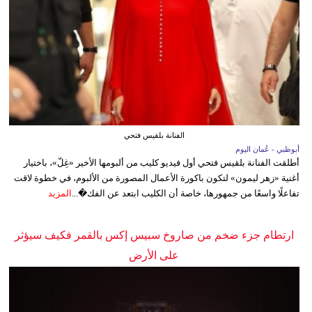
الفنانة بلقيس فتحي
أبوظبي - عُمان اليوم
أطلقت الفنانة بلقيس فتحي أول فيديو كليب من ألبومها الأخير «غِلّ»، باختيار
أغنية «زهر ليمون» لتكون باكورة الأعمال المصورة من الألبوم، في خطوة لاقت
تفاعلًا واسعًا من جمهورها، خاصة أن الكليب ابتعد عن الفك�...
المزيد
ارتطام جزء ضخم من صاروخ سبيس إكس بالقمر فكيف سيؤثر
على الأرض