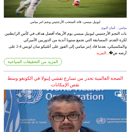
ليونيل ميسي، قائد المنتخب الأرجنتيني ونجم انتر ميامي
ميامي - عُمان اليوم
بات النجم الأرجنتيني ليونيل ميسي يوم الأربعاء أفضل هداف في كأس الرابطتين
لكرة القدم، المسابقة التي تجمع سنويا أندية من الدوريين الأميركي
والمكسيكي، بعدما قاد إنتر ميامي إلى الفوز على أتلتيكو سان لويس 4-2 على
أرضه ض�...
المزيد
المزيد من التحقيقات السياحية
الصحة العالمية تحذر من تسارع تفشي إيبولا في الكونغو وسط
نقص الإمكانات