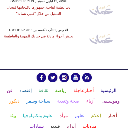
GMT 01:00 2019 الثلاثاء ,17 أيلول / سبتمبر
دينا بطمة تُفاجئ جمهورها باقتحامها لمجال
التمثيل من خلال "قلبي نساك"
GMT 09:52 2019 الخميس ,01 آب / أغسطس
تعيش أجواء هادئة في حياتك المهنية والعاطفية
الرئيسية
أخبارعاجلة
رياضة
ثقافة
إقتصاد
فن
وموسيقى
أزياء
صحة وتغذية
سياحة وسفر
ديكور
أخبار
إعلام
تعليم
مرأة
علوم وتكنولوجيا
بيئة
مدونات
أبراج
فيديو
سيارات