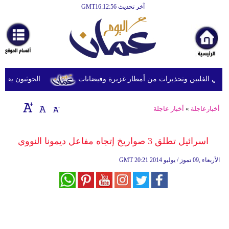
آخر تحديث GMT16:12:56
الرئيسية
أخبارعاجلة
رياضة
ثقافة
في الفلبين وتحذيرات من أمطار غزيرة وفيضانات
الحوثيون يعلنون 
إقتصاد
أخبارعاجلة
»
أخبار عاجلة
فن
وموسيقى
اسرائيل تطلق 3 صواريخ إتجاه مفاعل ديمونا النووي
أزياء
20:21 2014 الأربعاء ,09 تموز / يوليو
GMT
صحة
وتغذية
سياحة