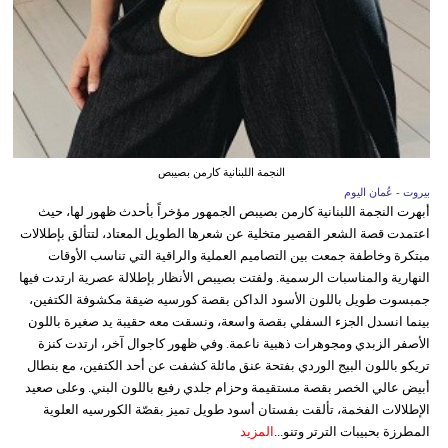
النجمة اللبنانية كارمن بصيبص
بيروت - عُمان اليوم
أبهرت النجمة اللبنانية كارمن بصيبص الجمهور مؤخراً بأحدث ظهور لها، حيث
اعتمدت قصة الشعر القصير متخلية عن شعرها الطويل المعتاد، لتتألق بإطلالات
مبتكرة وخاطفة جمعت بين التصاميم العملية والراقية التي تناسب الأوقات
النهارية والمناسبات الرسمية. ولفتت بصيبص الأنظار بإطلالة عصرية ارتدت فيها
جمبسوت طويل باللون الأسود الداكن بقصة كورسيه ضيقة مكشوفة الكتفين،
بينما انسدل الجزء السفلي بقصة واسعة، ونسقت معه حقيبة يد صغيرة باللون
الأصفر الزبدي ومجوهرات ذهبية ناعمة. وفي ظهور كاجوال آخر، ارتدت كنزة
تريكو باللون البيج الوردي بفتحة عنق مائلة كشفت عن أحد الكتفين، مع بنطال
أبيض عالي الخصر بقصة مستقيمة وحزام جلدي رفيع باللون البني. وعلى صعيد
الإطلالات الفخمة، تألقت بفستان أسود طويل تميز بقصّة الكورسيه العلوية
المطرزة بحبيبات الترتر وتنو...
المزيد