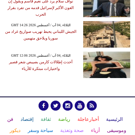
نواف سلام يرد على نعيم قاسم ويقول إن
العون الأكبر لإسرائيل قدمه من تفرد بقرار
الحرب
GMT 14:26 2026 الثلاثاء ,04 آب / أغسطس
الجيش اللبناني يحبط تهريب صواريخ غراد من
سوريا ويلاحق متهمين
GMT 12:06 2026 الثلاثاء ,04 آب / أغسطس
أحدث إطلالات كارمن بصيبص شعر قصير
واختيارات مبتكرة للأزياء
الرئيسية
أخبارعاجلة
رياضة
ثقافة
إقتصاد
فن
وموسيقى
أزياء
صحة وتغذية
سياحة وسفر
ديكور