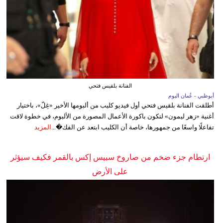
الفنانة بلقيس فتحي
أبوظبي - عُمان اليوم
أطلقت الفنانة بلقيس فتحي أول فيديو كليب من ألبومها الأخير «غِلّ»، باختيار
أغنية «زهر ليمون» لتكون باكورة الأعمال المصورة من الألبوم، في خطوة لاقت
تفاعلًا واسعًا من جمهورها، خاصة أن الكليب ابتعد عن الفك�...
المزيد
ارتطام جزء ضخم من صاروخ سبيس إكس بالقمر فكيف سيؤثر
على الأرض