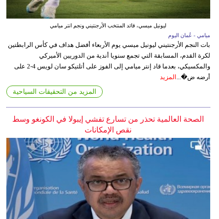
ليونيل ميسي، قائد المنتخب الأرجنتيني ونجم انتر ميامي
ميامي - عُمان اليوم
بات النجم الأرجنتيني ليونيل ميسي يوم الأربعاء أفضل هداف في كأس الرابطتين
لكرة القدم، المسابقة التي تجمع سنويا أندية من الدوريين الأميركي
والمكسيكي، بعدما قاد إنتر ميامي إلى الفوز على أتلتيكو سان لويس 4-2 على
أرضه ض�...
المزيد
المزيد من التحقيقات السياحية
الصحة العالمية تحذر من تسارع تفشي إيبولا في الكونغو وسط
نقص الإمكانات