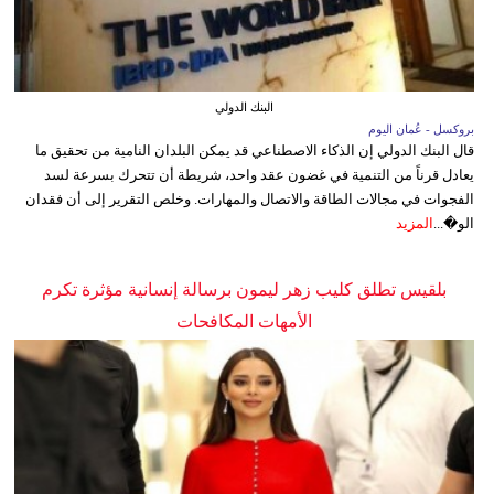
البنك الدولي
بروكسل - عُمان اليوم
قال البنك الدولي إن الذكاء الاصطناعي قد يمكن البلدان النامية من تحقيق ما
يعادل قرناً من التنمية في غضون عقد واحد، شريطة أن تتحرك بسرعة لسد
الفجوات في مجالات الطاقة والاتصال والمهارات. وخلص التقرير إلى أن فقدان
الو�...
المزيد
بلقيس تطلق كليب زهر ليمون برسالة إنسانية مؤثرة تكرم
الأمهات المكافحات