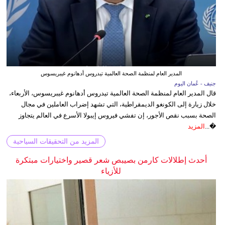
المدير العام لمنظمة الصحة العالمية تيدروس أدهانوم غيبريسوس
جنيف - عُمان اليوم
قال المدير العام لمنظمة الصحة العالمية تيدروس أدهانوم غيبريسوس، الأربعاء،
خلال زيارة إلى الكونغو الديمقراطية، التي تشهد إضراب العاملين في مجال
الصحة بسبب نقص الأجور، إن تفشي فيروس إيبولا الأسرع في العالم يتجاوز
�...
المزيد
المزيد من التحقيقات السياحية
أحدث إطلالات كارمن بصيبص شعر قصير واختيارات مبتكرة
للأزياء