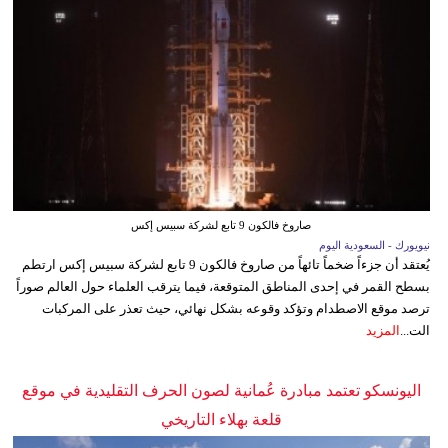
صاروخ فالكون 9 تابع لشركة سبيس إكس
نيويورك - السعودية اليوم
يُعتقد أن جزءاً ضخماً تائهاً من صاروخ فالكون 9 تابع لشركة سبيس إكس ارتطم
بسطح القمر في إحدى المناطق المتوقعة، فيما يترقب العلماء حول العالم صوراً
ترصد موقع الاصطدام وتؤكد وقوعه بشكل نهائي، حيث تعذر على المركبات
الت...
المزيد
اليونسكو تعتمد مبادرة عُمانية لصون الحرف التقليدية في موقع
قلعة بهلاء التاريخي