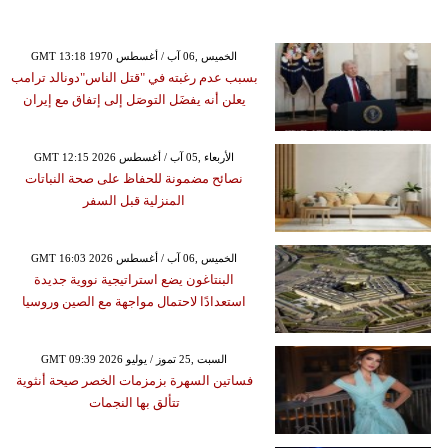
GMT 13:18 1970 الخميس ,06 آب / أغسطس
بسبب عدم رغبته في "قتل الناس"دونالد ترامب
يعلن أنه يفضَل التوصَل إلى إتفاق مع إيران
GMT 12:15 2026 الأربعاء ,05 آب / أغسطس
نصائح مضمونة للحفاظ على صحة النباتات
المنزلية قبل السفر
GMT 16:03 2026 الخميس ,06 آب / أغسطس
البنتاغون يضع استراتيجية نووية جديدة
استعدادًا لاحتمال مواجهة مع الصين وروسيا
GMT 09:39 2026 السبت ,25 تموز / يوليو
فساتين السهرة بزمزمات الخصر صيحة أنثوية
تتألق بها النجمات