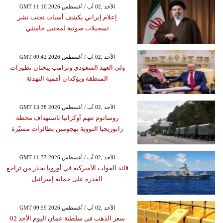
GMT 11:10 2026 الأحد ,02 آب / أغسطس
إعلام إيراني يكشف أسباب تجنب نشر
تسجيلات صوتية لمجتبى خامنئي
GMT 09:42 2026 الأحد ,02 آب / أغسطس
ولي العهد السعودي وترامب يبحثان تطورات
المنطقة ويؤكدان أهمية التهدئة
GMT 13:38 2026 الأحد ,02 آب / أغسطس
روساتوم تتهم أوكرانيا باستهداف محطة
زابوريجيا النووية بهجومين بطائرات مسيّرة
GMT 11:37 2026 الأحد ,02 آب / أغسطس
قائد القوات الأميركية في أوروبا يحذر من تراجع
القدرة على حماية إسرائيل
GMT 09:59 2026 الأحد ,02 آب / أغسطس
سعر الذهب في سلطنة عمان اليوم الأحد 02