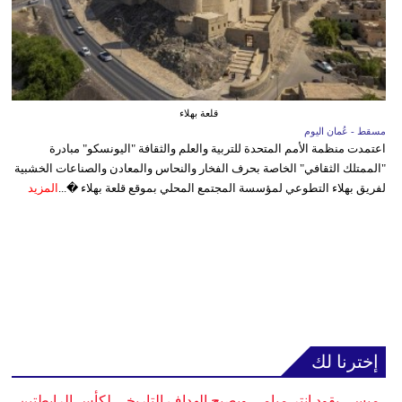
قلعة بهلاء
مسقط - عُمان اليوم
اعتمدت منظمة الأمم المتحدة للتربية والعلم والثقافة "اليونسكو" مبادرة
"الممتلك الثقافي" الخاصة بحرف الفخار والنحاس والمعادن والصناعات الخشبية
لفريق بهلاء التطوعي لمؤسسة المجتمع المحلي بموقع قلعة بهلاء �...
المزيد
إخترنا لك
ميسي يقود إنتر ميامي ويصبح الهداف التاريخي لكأس الرابطتين