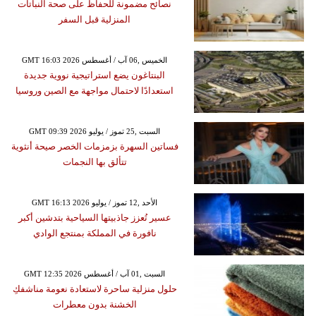
نصائح مضمونة للحفاظ على صحة النباتات
المنزلية قبل السفر
GMT 16:03 2026 الخميس ,06 آب / أغسطس
البنتاغون يضع استراتيجية نووية جديدة
استعدادًا لاحتمال مواجهة مع الصين وروسيا
GMT 09:39 2026 السبت ,25 تموز / يوليو
فساتين السهرة بزمزمات الخصر صيحة أنثوية
تتألق بها النجمات
GMT 16:13 2026 الأحد ,12 تموز / يوليو
عسير تُعزز جاذبيتها السياحية بتدشين أكبر
نافورة في المملكة بمنتجع الوادي
GMT 12:35 2026 السبت ,01 آب / أغسطس
حلول منزلية ساحرة لاستعادة نعومة مناشفكِ
الخشنة بدون معطرات