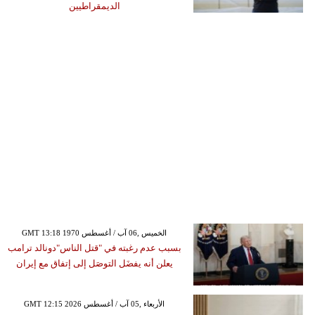
الديمقراطيين
GMT 13:18 1970 الخميس ,06 آب / أغسطس
بسبب عدم رغبته في "قتل الناس"دونالد ترامب
يعلن أنه يفضَل التوصَل إلى إتفاق مع إيران
GMT 12:15 2026 الأربعاء ,05 آب / أغسطس