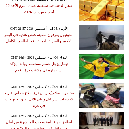
سعر الذهب في سلطنة عمان اليوم الأحد 02
أغسطس/ آب 2026
GMT 21:57 2026 الأربعاء ,05 آب / أغسطس
الحوثيون يغرقون سفينة شحن هندية في البحر
الأحمر والبحرية اليمنية تنقذ الطاقم بالكامل
GMT 16:04 2026 الثلاثاء ,04 آب / أغسطس
نيمار يؤجل حسم مستقبله ووالده يؤكد
استمراره في ملاعب كرة القدم
GMT 12:50 2026 الثلاثاء ,04 آب / أغسطس
مجلس السلام يُعلن أن نزع سلاح حماس شرط
لانسحاب إسرائيل وبيان ثلاثي يدين الانتهاكات
في غزة
GMT 12:37 2026 الثلاثاء ,04 آب / أغسطس
انطلاق جولة المفاوضات المباشرة بين لبنان
وإسرائيل في روما و"حزب الله" يهاجم