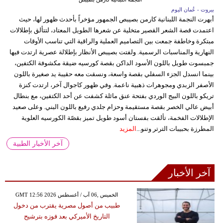
بيروت - عُمان اليوم
أبهرت النجمة اللبنانية كارمن بصيبص الجمهور مؤخراً بأحدث ظهور لها، حيث
اعتمدت قصة الشعر القصير متخلية عن شعرها الطويل المعتاد، لتتألق بإطلالات
مبتكرة وخاطفة جمعت بين التصاميم العملية والراقية التي تناسب الأوقات
النهارية والمناسبات الرسمية. ولفتت بصيبص الأنظار بإطلالة عصرية ارتدت فيها
جمبسوت طويل باللون الأسود الداكن بقصة كورسيه ضيقة مكشوفة الكتفين،
بينما انسدل الجزء السفلي بقصة واسعة، ونسقت معه حقيبة يد صغيرة باللون
الأصفر الزبدي ومجوهرات ذهبية ناعمة. وفي ظهور كاجوال آخر، ارتدت كنزة
تريكو باللون البيج الوردي بفتحة عنق مائلة كشفت عن أحد الكتفين، مع بنطال
أبيض عالي الخصر بقصة مستقيمة وحزام جلدي رفيع باللون البني. وعلى صعيد
الإطلالات الفخمة، تألقت بفستان أسود طويل تميز بقصّة الكورسيه العلوية
المطرزة بحبيبات الترتر وتنو...
المزيد
آخر الأخبار الطبية
آخر الأخبار
GMT 12:56 2026 الخميس ,06 آب / أغسطس
طبيب من أصول مصرية يقترب من دخول
التاريخ الأميركي بعد فوزه بترشيح