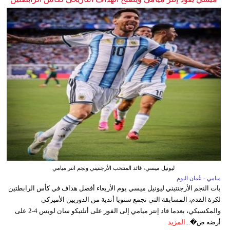
ليونيل ميسي، قائد المنتخب الأرجنتيني ونجم انتر ميامي
ميامي - عُمان اليوم
بات النجم الأرجنتيني ليونيل ميسي يوم الأربعاء أفضل هداف في كأس الرابطتين
لكرة القدم، المسابقة التي تجمع سنويا أندية من الدوريين الأميركي
والمكسيكي، بعدما قاد إنتر ميامي إلى الفوز على أتلتيكو سان لويس 4-2 على
أرضه ض�...
المزيد