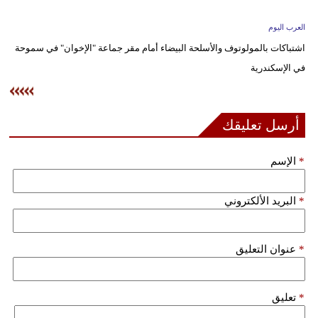
وسفر
العرب اليوم
ديكور
اشتباكات بالمولوتوف والأسلحة البيضاء أمام مقر جماعة "الإخوان" في سموحة
في الإسكندرية
أخبار
إعلام
أرسل تعليقك
تعليم
*
الإسم
مرأة
علوم
*
البريد الألكتروني
وتكنولوجيا
بيئة
*
عنوان التعليق
مدوَّنات
*
تعليق
أبراج