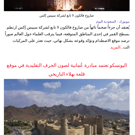
صاروخ فالكون 9 تابع لشركة سبيس إكس
نيويورك - السعودية اليوم
يُعتقد أن جزءاً ضخماً تائهاً من صاروخ فالكون 9 تابع لشركة سبيس إكس ارتطم
بسطح القمر في إحدى المناطق المتوقعة، فيما يترقب العلماء حول العالم صوراً
ترصد موقع الاصطدام وتؤكد وقوعه بشكل نهائي، حيث تعذر على المركبات
الت...
المزيد
اليونسكو تعتمد مبادرة عُمانية لصون الحرف التقليدية في موقع
قلعة بهلاء التاريخي