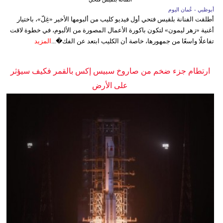
أبوظبي - عُمان اليوم
أطلقت الفنانة بلقيس فتحي أول فيديو كليب من ألبومها الأخير «غِلّ»، باختيار
أغنية «زهر ليمون» لتكون باكورة الأعمال المصورة من الألبوم، في خطوة لاقت
تفاعلًا واسعًا من جمهورها، خاصة أن الكليب ابتعد عن الفك�...
المزيد
ارتطام جزء ضخم من صاروخ سبيس إكس بالقمر فكيف سيؤثر
على الأرض