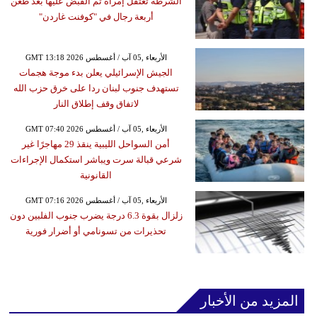
الشرطة تعتقل إمرأة تم القبض عليها بعد طعن
أربعة رجال في "كوفنت غاردن"
GMT 13:18 2026 الأربعاء ,05 آب / أغسطس
الجيش الإسرائيلي يعلن بدء موجة هجمات
تستهدف جنوب لبنان ردا على خرق حزب الله
لاتفاق وقف إطلاق النار
GMT 07:40 2026 الأربعاء ,05 آب / أغسطس
أمن السواحل الليبية ينقذ 29 مهاجرًا غير
شرعي قبالة سرت ويباشر استكمال الإجراءات
القانونية
GMT 07:16 2026 الأربعاء ,05 آب / أغسطس
زلزال بقوة 6.3 درجة يضرب جنوب الفلبين دون
تحذيرات من تسونامي أو أضرار فورية
المزيد من الأخبار