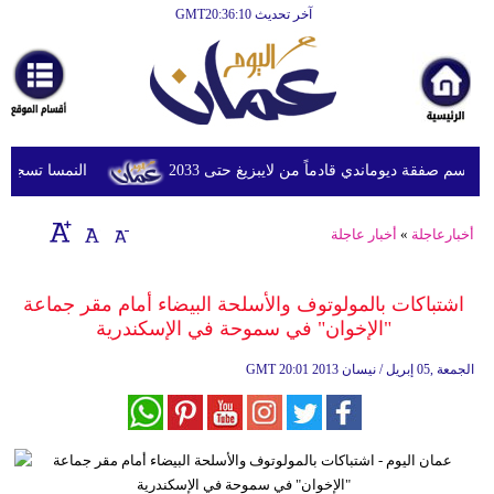
آخر تحديث GMT20:36:10
الرئيسية
أخبارعاجلة
رياضة
ثقافة
سم صفقة ديوماندي قادماً من لايبزيغ حتى 2033
النمسا تسجل أعلى درج
إقتصاد
أخبارعاجلة
»
أخبار عاجلة
فن
وموسيقى
اشتباكات بالمولوتوف والأسلحة البيضاء أمام مقر جماعة
"الإخوان" في سموحة في الإسكندرية
أزياء
20:01 2013 الجمعة ,05 إبريل / نيسان
GMT
صحة
وتغذية
سياحة