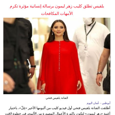
بلقيس تطلق كليب زهر ليمون برسالة إنسانية مؤثرة تكرم
الأمهات المكافحات
الفنانة بلقيس فتحي
أبوظبي - عُمان اليوم
أطلقت الفنانة بلقيس فتحي أول فيديو كليب من ألبومها الأخير «غِلّ»، باختيار
أغنية «زهر ليمون» لتكون باكورة الأعمال المصورة من الألبوم، في خطوة لاقت