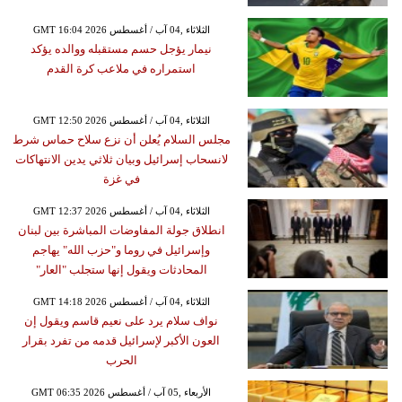
GMT 16:04 2026 الثلاثاء ,04 آب / أغسطس
نيمار يؤجل حسم مستقبله ووالده يؤكد
استمراره في ملاعب كرة القدم
GMT 12:50 2026 الثلاثاء ,04 آب / أغسطس
مجلس السلام يُعلن أن نزع سلاح حماس شرط
لانسحاب إسرائيل وبيان ثلاثي يدين الانتهاكات
في غزة
GMT 12:37 2026 الثلاثاء ,04 آب / أغسطس
انطلاق جولة المفاوضات المباشرة بين لبنان
وإسرائيل في روما و"حزب الله" يهاجم
المحادثات ويقول إنها ستجلب "العار"
GMT 14:18 2026 الثلاثاء ,04 آب / أغسطس
نواف سلام يرد على نعيم قاسم ويقول إن
العون الأكبر لإسرائيل قدمه من تفرد بقرار
الحرب
GMT 06:35 2026 الأربعاء ,05 آب / أغسطس