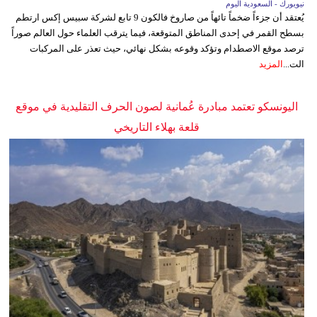
نيويورك - السعودية اليوم
يُعتقد أن جزءاً ضخماً تائهاً من صاروخ فالكون 9 تابع لشركة سبيس إكس ارتطم
بسطح القمر في إحدى المناطق المتوقعة، فيما يترقب العلماء حول العالم صوراً
ترصد موقع الاصطدام وتؤكد وقوعه بشكل نهائي، حيث تعذر على المركبات
الت...
المزيد
اليونسكو تعتمد مبادرة عُمانية لصون الحرف التقليدية في موقع
قلعة بهلاء التاريخي