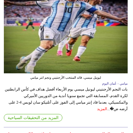
ليونيل ميسي، قائد المنتخب الأرجنتيني ونجم انتر ميامي
ميامي - عُمان اليوم
بات النجم الأرجنتيني ليونيل ميسي يوم الأربعاء أفضل هداف في كأس الرابطتين
لكرة القدم، المسابقة التي تجمع سنويا أندية من الدوريين الأميركي
والمكسيكي، بعدما قاد إنتر ميامي إلى الفوز على أتلتيكو سان لويس 4-2 على
أرضه ض�...
المزيد
المزيد من التحقيقات السياحية