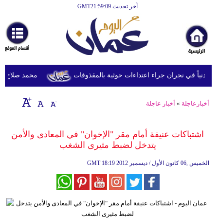
آخر تحديث GMT21:59:09
الرئيسية
أخبارعاجلة
رياضة
ثقافة
محمد صلاح يصل ترك
إقتصاد
أخبارعاجلة
»
أخبار عاجلة
فن
وموسيقى
اشتباكات عنيفة أمام مقر "الإخوان" في المعادى والأمن
يتدخل لضبط مثيرى الشغب
أزياء
18:19 2012 الخميس ,06 كانون الأول / ديسمبر
GMT
صحة
وتغذية
سياحة