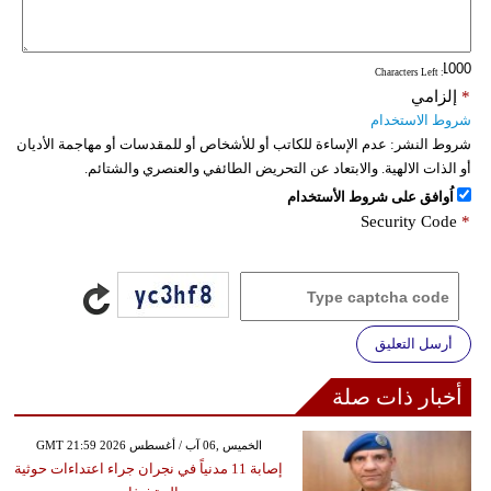
فيديو
: Characters Left
سيارات
*
إلزامي
شروط الاستخدام
شروط النشر:
عدم الإساءة للكاتب أو للأشخاص أو للمقدسات أو مهاجمة الأديان
أو الذات الالهية. والابتعاد عن التحريض الطائفي والعنصري والشتائم.
اُوافق على شروط الأستخدام
Security Code
*
أرسل التعليق
أخبار ذات صلة
GMT 21:59 2026 الخميس ,06 آب / أغسطس
إصابة 11 مدنياً في نجران جراء اعتداءات حوثية