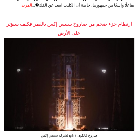
تفاعلًا واسعًا من جمهورها، خاصة أن الكليب ابتعد عن الفك�...
المزيد
ارتطام جزء ضخم من صاروخ سبيس إكس بالقمر فكيف سيؤثر
على الأرض
صاروخ فالكون 9 تابع لشركة سبيس إكس