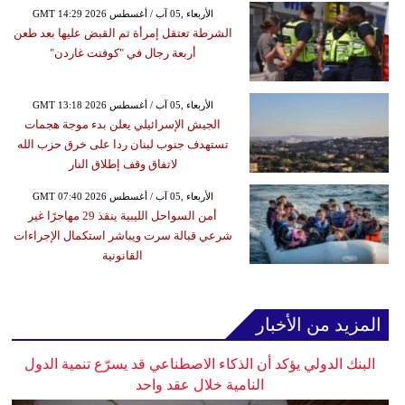
GMT 14:29 2026 الأربعاء ,05 آب / أغسطس
الشرطة تعتقل إمرأة تم القبض عليها بعد طعن
أربعة رجال في "كوفنت غاردن"
GMT 13:18 2026 الأربعاء ,05 آب / أغسطس
الجيش الإسرائيلي يعلن بدء موجة هجمات
تستهدف جنوب لبنان ردا على خرق حزب الله
لاتفاق وقف إطلاق النار
GMT 07:40 2026 الأربعاء ,05 آب / أغسطس
أمن السواحل الليبية ينقذ 29 مهاجرًا غير
شرعي قبالة سرت ويباشر استكمال الإجراءات
القانونية
المزيد من الأخبار
البنك الدولي يؤكد أن الذكاء الاصطناعي قد يسرّع تنمية الدول
النامية خلال عقد واحد