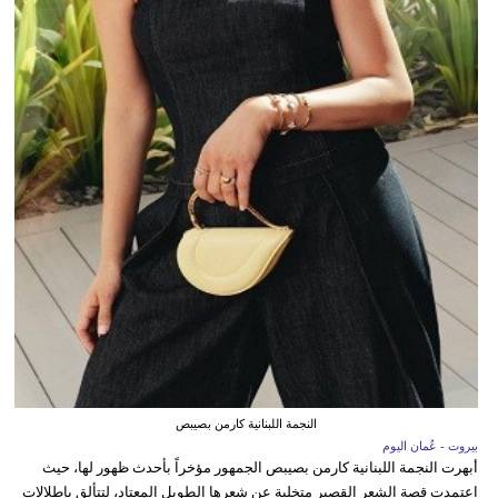
النجمة اللبنانية كارمن بصيبص
بيروت - عُمان اليوم
أبهرت النجمة اللبنانية كارمن بصيبص الجمهور مؤخراً بأحدث ظهور لها، حيث
اعتمدت قصة الشعر القصير متخلية عن شعرها الطويل المعتاد، لتتألق بإطلالات