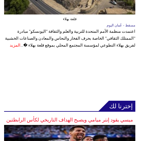
قلعة بهلاء
مسقط - عُمان اليوم
اعتمدت منظمة الأمم المتحدة للتربية والعلم والثقافة "اليونسكو" مبادرة
"الممتلك الثقافي" الخاصة بحرف الفخار والنحاس والمعادن والصناعات الخشبية
لفريق بهلاء التطوعي لمؤسسة المجتمع المحلي بموقع قلعة بهلاء �...
المزيد
إخترنا لك
ميسي يقود إنتر ميامي ويصبح الهداف التاريخي لكأس الرابطتين