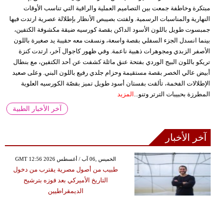
مبتكرة وخاطفة جمعت بين التصاميم العملية والراقية التي تناسب الأوقات
النهارية والمناسبات الرسمية. ولفتت بصيبص الأنظار بإطلالة عصرية ارتدت فيها
جمبسوت طويل باللون الأسود الداكن بقصة كورسيه ضيقة مكشوفة الكتفين،
بينما انسدل الجزء السفلي بقصة واسعة، ونسقت معه حقيبة يد صغيرة باللون
الأصفر الزبدي ومجوهرات ذهبية ناعمة. وفي ظهور كاجوال آخر، ارتدت كنزة
تريكو باللون البيج الوردي بفتحة عنق مائلة كشفت عن أحد الكتفين، مع بنطال
أبيض عالي الخصر بقصة مستقيمة وحزام جلدي رفيع باللون البني. وعلى صعيد
الإطلالات الفخمة، تألقت بفستان أسود طويل تميز بقصّة الكورسيه العلوية
المطرزة بحبيبات الترتر وتنو...
المزيد
آخر الأخبار الطبية
آخر الأخبار
GMT 12:56 2026 الخميس ,06 آب / أغسطس
طبيب من أصول مصرية يقترب من دخول
التاريخ الأميركي بعد فوزه بترشيح
الديمقراطيين