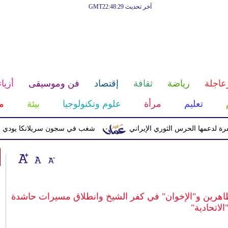
آخر تحديث GMT22:48:29
عاجلة
رياضة
ثقافة
إقتصاد
فن وموسيقى
أزياء
تعليم
مرأة
علوم وتكنولوجيا
بيئة
م
 الحرس الثوري الإيراني
شغب في سجون سريلانكا يودي بحياة 3 سجناء ويصيب 23 آخرين
ظاهرين و"الإخوان" في كفر الشيخ وانطلاق مسيرات حاشدة
"الاتحادية"