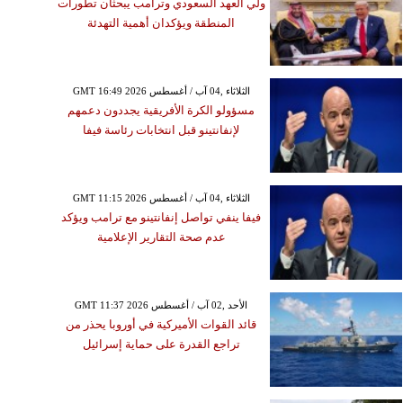
ولي العهد السعودي وترامب يبحثان تطورات
المنطقة ويؤكدان أهمية التهدئة
GMT 16:49 2026 الثلاثاء ,04 آب / أغسطس
مسؤولو الكرة الأفريقية يجددون دعمهم
لإنفانتينو قبل انتخابات رئاسة فيفا
GMT 11:15 2026 الثلاثاء ,04 آب / أغسطس
فيفا ينفي تواصل إنفانتينو مع ترامب ويؤكد
عدم صحة التقارير الإعلامية
GMT 11:37 2026 الأحد ,02 آب / أغسطس
قائد القوات الأميركية في أوروبا يحذر من
تراجع القدرة على حماية إسرائيل