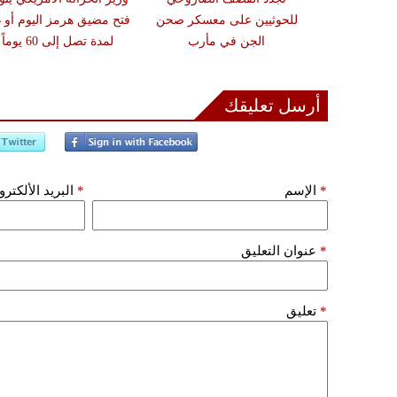
ة بالمقذوفات
للحوثيين على معسكر صحن
فتح مضيق هرمز اليوم أو غد
الجن في مأرب
لمدة تصل إلى 60 يوماً
أرسل تعليقك
*
الإسم
*
البريد الألكتر
*
عنوان التعليق
*
تعليق