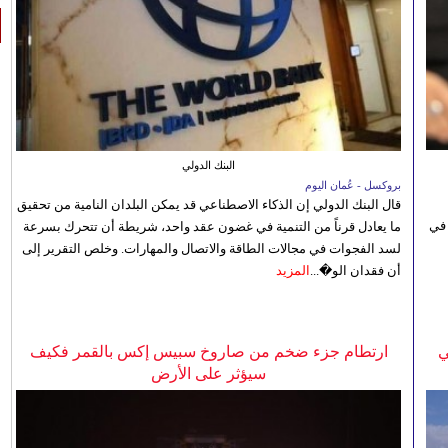
البنك الدولي
بروكسل - عُمان اليوم
قال البنك الدولي إن الذكاء الاصطناعي قد يمكن البلدان النامية من تحقيق
 في
ما يعادل قرناً من التنمية في غضون عقد واحد، شريطة أن تتحرك بسرعة
لسد الفجوات في مجالات الطاقة والاتصال والمهارات. وخلص التقرير إلى
أن فقدان الو�...
المزيد
ي
ارتطام جزء ضخم من صاروخ سبيس إكس بالقمر فكيف
سيؤثر على الأرض