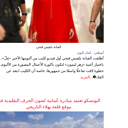
الفنانة بلقيس فتحي
أبوظبي - عُمان اليوم
أطلقت الفنانة بلقيس فتحي أول فيديو كليب من ألبومها الأخير «غِلّ»،
باختيار أغنية «زهر ليمون» لتكون باكورة الأعمال المصورة من الألبوم،
خطوة لاقت تفاعلًا واسعًا من جمهورها، خاصة أن الكليب ابتعد عن
الفك�...
المزيد
اليونسكو تعتمد مبادرة عُمانية لصون الحرف التقليدية ف
موقع قلعة بهلاء التاريخي