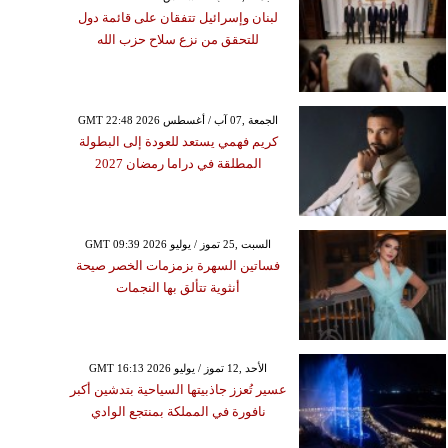
لبنان وإسرائيل تتفقان على قائمة دول
للتحقق من نزع سلاح حزب الله
GMT 22:48 2026 الجمعة ,07 آب / أغسطس
كريم فهمي يستعد للعودة إلى البطولة
المطلقة في دراما رمضان 2027
GMT 09:39 2026 السبت ,25 تموز / يوليو
فساتين السهرة بزمزمات الخصر صيحة
أنثوية تتألق بها النجمات
GMT 16:13 2026 الأحد ,12 تموز / يوليو
عسير تُعزز جاذبيتها السياحية بتدشين أكبر
نافورة في المملكة بمنتجع الوادي