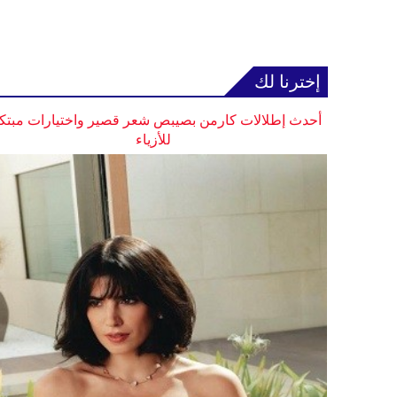
إخترنا لك
أحدث إطلالات كارمن بصيبص شعر قصير واختيارات مبتك
للأزياء