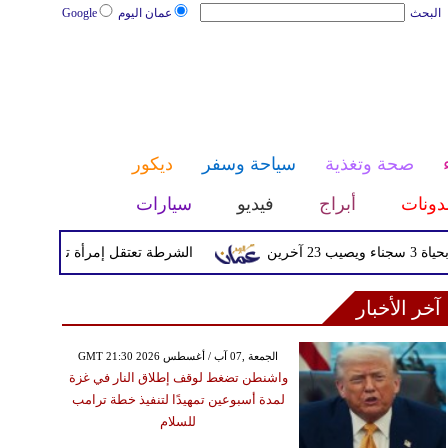
البحث
عمان اليوم
Google
صحة وتغذية
سياحة وسفر
ديكور
دونات
أبراج
فيديو
سيارات
الشرطة تعتقل إمرأة تم القبض عليها بعد
آخر الأخبار
GMT 21:30 2026 الجمعة ,07 آب / أغسطس
واشنطن تضغط لوقف إطلاق النار في غزة
لمدة أسبوعين تمهيدًا لتنفيذ خطة ترامب
للسلام