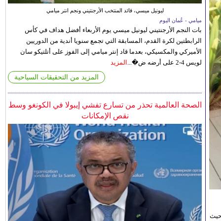
ليونيل ميسي، قائد المنتخب الأرجنتيني ونجم انتر ميامي
ميامي - عُمان اليوم
بات النجم الأرجنتيني ليونيل ميسي يوم الأربعاء أفضل هداف في كأس
الرابطتين لكرة القدم، المسابقة التي تجمع سنويا أندية من الدوريين
الأميركي والمكسيكي، بعدما قاد إنتر ميامي إلى الفوز على أتلتيكو سان
لويس 4-2 على أرضه ض�...
المزيد
المزيد من التحقيقات السياحية
الصحة العالمية تحذر من تسارع تفشي إيبولا في الكونغو وسط
نقص الإمكانات
حيث