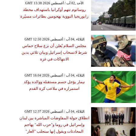
GMT 13:38 2026 الأحد ,02 آب / أغسطس
روساتوم تتهم أوكرانيا باستهداف محطة
زابوريجيا النووية بهجومين بطائرات مسيّرة
GMT 12:50 2026 الثلاثاء ,04 آب / أغسطس
مجلس السلام يُعلن أن نزع سلاح حماس
شرط لانسحاب إسرائيل وبيان ثلاثي يدين
الانتهاكات في غزة
GMT 16:04 2026 الثلاثاء ,04 آب / أغسطس
نيمار يؤجل حسم مستقبله ووالده يؤكد
استمراره في ملاعب كرة القدم
GMT 12:37 2026 الثلاثاء ,04 آب / أغسطس
انطلاق جولة المفاوضات المباشرة بين لبنان
وإسرائيل في روما و"حزب الله" يهاجم
المحادثات ويقول إنها ستجلب "العار"