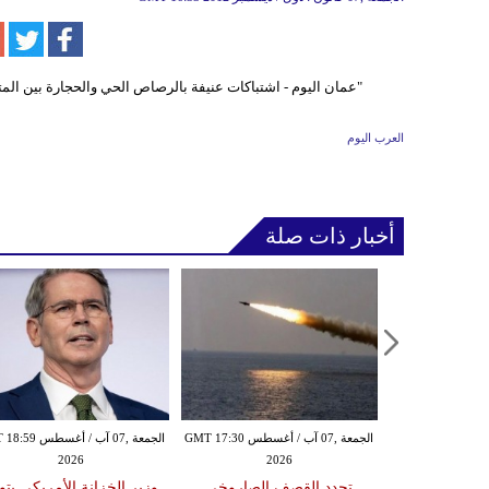
العرب اليوم
أخبار ذات صلة
الخميس ,06 آب / أغسطس GMT 21:59
الجمعة ,07 آب / أغسطس GMT 17:30
الجمعة ,07 آب / أغس
2026
2026
20
مدنياً في نجران جراء
تجدد القصف الصاروخي
وزير الخزانة الأمريكي يتو