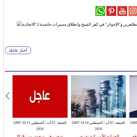
أخبار عاجلة
طس GMT 18:59
الجمعة ,07 آب / أغسطس GMT 19:10
الجمعة ,07 آب / أغسطس GMT 20:15
2026
2026
قع
الخزانة الأميركية تفرض
شغب في سجون سريلانكا