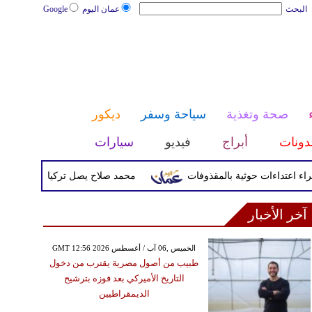
البحث
عمان اليوم
Google
صحة وتغذية
سياحة وسفر
ديكور
دونات
أبراج
فيديو
سيارات
محمد صلاح يصل تركيا الأربعاء لإتمام انتق
آخر الأخبار
GMT 12:56 2026 الخميس ,06 آب / أغسطس
طبيب من أصول مصرية يقترب من دخول
التاريخ الأميركي بعد فوزه بترشيح
الديمقراطيين