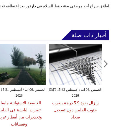
اطلاق سراح أحد موظفي بعثة حفظ السلام في دارفور بعد إختطافه ثلاث
أخبار ذات صلة
الأربعاء ,05 آب / أغسطس GMT 16:02
الخميس ,06 آب / أغسطس GMT 15:43
الخميس ,06 آب / أغ
2026
2026
20
 عقوبات عن
زلزال بقوة 5.9 درجة يضرب
العاصفة الاستوائية مايما
تين على صلة
جنوب الفلبين دون تسجيل
تضرب اليابسة في الفلبي
ري الإيراني
ضحايا
وتحذيرات من أمطار غزير
وفيضانات