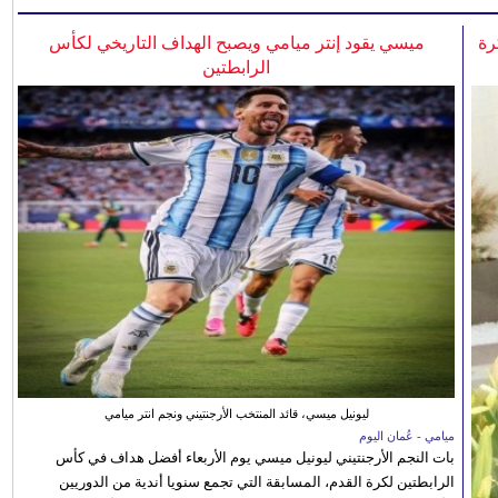
رة
ميسي يقود إنتر ميامي ويصبح الهداف التاريخي لكأس
الرابطتين
ليونيل ميسي، قائد المنتخب الأرجنتيني ونجم انتر ميامي
ميامي - عُمان اليوم
بات النجم الأرجنتيني ليونيل ميسي يوم الأربعاء أفضل هداف في كأس
الرابطتين لكرة القدم، المسابقة التي تجمع سنويا أندية من الدوريين