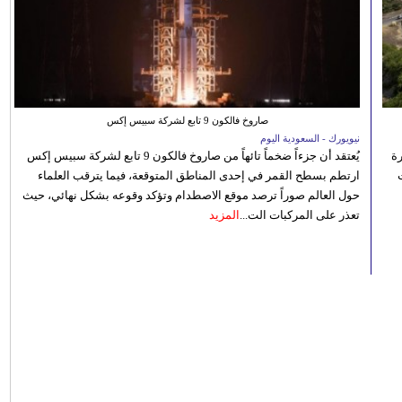
صاروخ فالكون 9 تابع لشركة سبيس إكس
نيويورك - السعودية اليوم
رة
يُعتقد أن جزءاً ضخماً تائهاً من صاروخ فالكون 9 تابع لشركة سبيس إكس
ارتطم بسطح القمر في إحدى المناطق المتوقعة، فيما يترقب العلماء
حول العالم صوراً ترصد موقع الاصطدام وتؤكد وقوعه بشكل نهائي، حيث
تعذر على المركبات الت...
المزيد