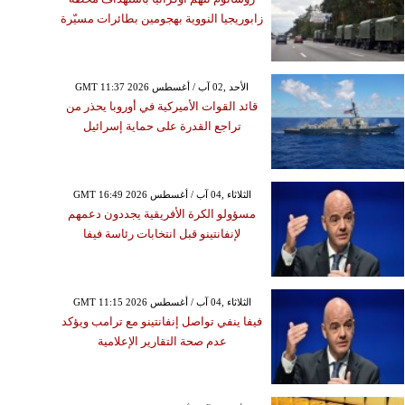
زابوريجيا النووية بهجومين بطائرات مسيّرة
GMT 11:37 2026 الأحد ,02 آب / أغسطس
قائد القوات الأميركية في أوروبا يحذر من
تراجع القدرة على حماية إسرائيل
GMT 16:49 2026 الثلاثاء ,04 آب / أغسطس
مسؤولو الكرة الأفريقية يجددون دعمهم
لإنفانتينو قبل انتخابات رئاسة فيفا
GMT 11:15 2026 الثلاثاء ,04 آب / أغسطس
فيفا ينفي تواصل إنفانتينو مع ترامب ويؤكد
عدم صحة التقارير الإعلامية