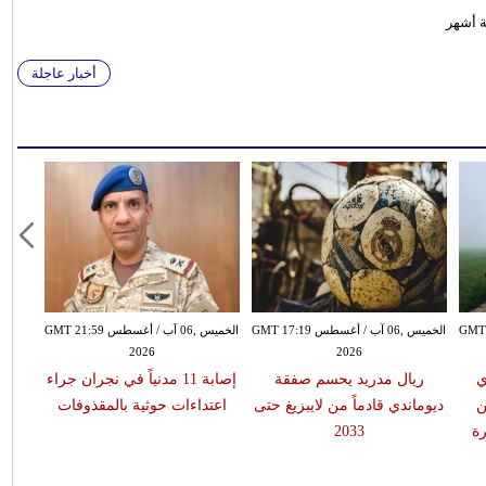
ة أشهر
أخبار عاجلة
سطس GMT 15:51
الخميس ,06 آب / أغسطس GMT 17:19
الخميس ,06 آب / أغسطس GMT 21:59
2026
2026
ي
ريال مدريد يحسم صفقة
إصابة 11 مدنياً في نجران جراء
ن
ديوماندي قادماً من لايبزيغ حتى
اعتداءات حوثية بالمقذوفات
ة
2033