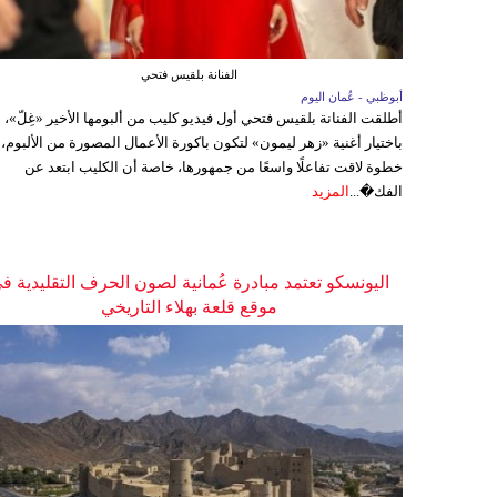
الفنانة بلقيس فتحي
أبوظبي - عُمان اليوم
أطلقت الفنانة بلقيس فتحي أول فيديو كليب من ألبومها الأخير «غِلّ»،
باختيار أغنية «زهر ليمون» لتكون باكورة الأعمال المصورة من الألبوم،
خطوة لاقت تفاعلًا واسعًا من جمهورها، خاصة أن الكليب ابتعد عن
الفك�...
المزيد
اليونسكو تعتمد مبادرة عُمانية لصون الحرف التقليدية ف
موقع قلعة بهلاء التاريخي