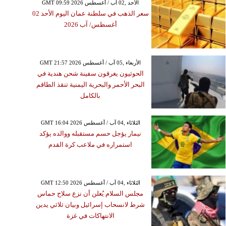
GMT 09:59 2026 الأحد ,02 آب / أغسطس
سعر الذهب في سلطنة عمان اليوم الأحد 02
أغسطس/ آب 2026
GMT 21:57 2026 الأربعاء ,05 آب / أغسطس
الحوثيون يغرقون سفينة شحن هندية في
البحر الأحمر والبحرية اليمنية تنقذ الطاقم
بالكامل
GMT 16:04 2026 الثلاثاء ,04 آب / أغسطس
نيمار يؤجل حسم مستقبله ووالده يؤكد
استمراره في ملاعب كرة القدم
GMT 12:50 2026 الثلاثاء ,04 آب / أغسطس
مجلس السلام يُعلن أن نزع سلاح حماس
شرط لانسحاب إسرائيل وبيان ثلاثي يدين
الانتهاكات في غزة