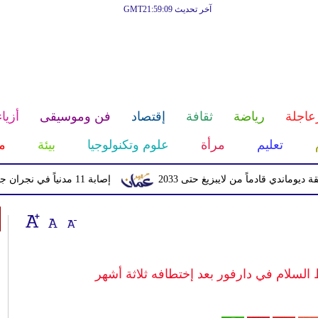
آخر تحديث GMT21:59:09
عاجلة
رياضة
ثقافة
إقتصاد
فن وموسيقى
أزياء
تعليم
مرأة
علوم وتكنولوجيا
بيئة
م
قادماً من لايبزيغ حتى 2033
إصابة 11 مدنياً في نجران جراء اعتداءات حوثية بالمقذوفات
لسلام في دارفور بعد إختطافه ثلاثة أشهر