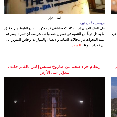
البنك الدولي
بروكسل - عُمان اليوم
قال البنك الدولي إن الذكاء الاصطناعي قد يمكن البلدان النامية من تحقيق
 في
ما يعادل قرناً من التنمية في غضون عقد واحد، شريطة أن تتحرك بسرعة
لسد الفجوات في مجالات الطاقة والاتصال والمهارات. وخلص التقرير إلى
أن فقدان الو�...
المزيد
ي
ارتطام جزء ضخم من صاروخ سبيس إكس بالقمر فكيف
سيؤثر على الأرض