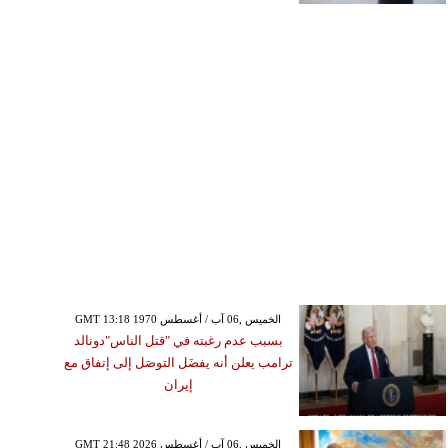
GMT 13:18 1970 الخميس ,06 آب / أغسطس
بسبب عدم رغبته في "قتل الناس"دونالد
ترامب يعلن أنه يفضَل التوصَل إلى إتفاق مع
إيران
GMT 21:48 2026 الخميس ,06 آب / أغسطس