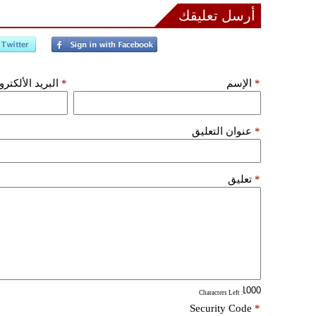
أرسل تعليقك
*
الإسم
*
البريد الألكتر
*
عنوان التعليق
*
تعليق
: Characters Left
Security Code
*