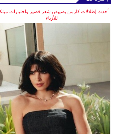
أحدث إطلالات كارمن بصيبص شعر قصير واختيارات مبتك
للأزياء