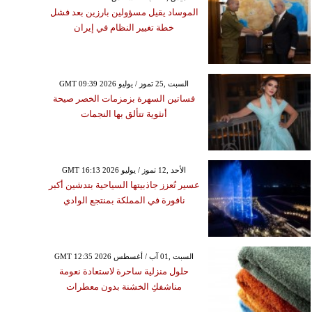
الموساد يقيل مسؤولين بارزين بعد فشل
خطة تغيير النظام في إيران
GMT 09:39 2026 السبت ,25 تموز / يوليو
فساتين السهرة بزمزمات الخصر صيحة
أنثوية تتألق بها النجمات
GMT 16:13 2026 الأحد ,12 تموز / يوليو
عسير تُعزز جاذبيتها السياحية بتدشين أكبر
نافورة في المملكة بمنتجع الوادي
GMT 12:35 2026 السبت ,01 آب / أغسطس
حلول منزلية ساحرة لاستعادة نعومة
مناشفكِ الخشنة بدون معطرات