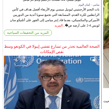
ميامي - عُمان اليوم
بات النجم الأرجنتيني ليونيل ميسي يوم الأربعاء أفضل هداف في كأس
الرابطتين لكرة القدم، المسابقة التي تجمع سنويا أندية من الدوريين
الأميركي والمكسيكي، بعدما قاد إنتر ميامي إلى الفوز على أتلتيكو سان
لويس 4-2 على أرضه ض�...
المزيد
المزيد من التحقيقات السياحية
الصحة العالمية تحذر من تسارع تفشي إيبولا في الكونغو وسط
نقص الإمكانات
حيث