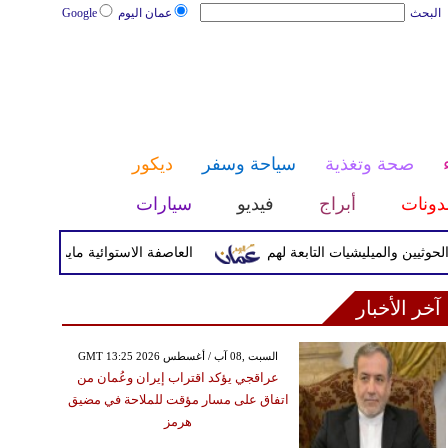
البحث
عمان اليوم
Google
صحة وتغذية
سياحة وسفر
ديكور
دونات
أبراج
فيديو
سيارات
والميليشيات التابعة لهم
العاصفة الاستوائية مايماي تضرب اليابسة
آخر الأخبار
GMT 13:25 2026 السبت ,08 آب / أغسطس
عراقجي يؤكد اقتراب إيران وعُمان من
اتفاق على مسار مؤقت للملاحة في مضيق
هرمز