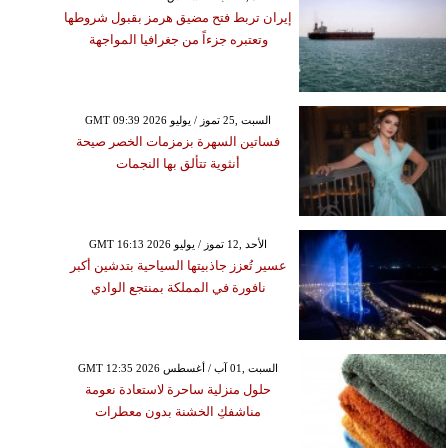
إيران تربط فتح مضيق هرمز بقبول شروطها
وتعتبره جزءاً من جغرافيا المواجهة
GMT 09:39 2026 السبت ,25 تموز / يوليو
فساتين السهرة بزمزمات الخصر صيحة
أنثوية تتألق بها النجمات
GMT 16:13 2026 الأحد ,12 تموز / يوليو
عسير تُعزز جاذبيتها السياحية بتدشين أكبر
نافورة في المملكة بمنتجع الوادي
GMT 12:35 2026 السبت ,01 آب / أغسطس
حلول منزلية ساحرة لاستعادة نعومة
مناشفكِ الخشنة بدون معطرات