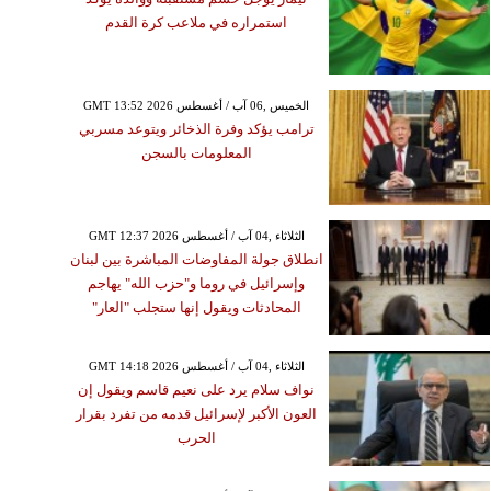
استمراره في ملاعب كرة القدم
GMT 13:52 2026 الخميس ,06 آب / أغسطس
ترامب يؤكد وفرة الذخائر ويتوعد مسربي
المعلومات بالسجن
GMT 12:37 2026 الثلاثاء ,04 آب / أغسطس
انطلاق جولة المفاوضات المباشرة بين لبنان
وإسرائيل في روما و"حزب الله" يهاجم
المحادثات ويقول إنها ستجلب "العار"
GMT 14:18 2026 الثلاثاء ,04 آب / أغسطس
نواف سلام يرد على نعيم قاسم ويقول إن
العون الأكبر لإسرائيل قدمه من تفرد بقرار
الحرب