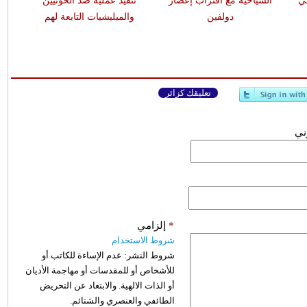
ي
السياحية مع اقتراب إعصار
تنفيذ عملية ضد الحوثيين
دولفين
والميليشيات التابعة لهم
تعليقك كزائر
وني
*
إلزامي
شروط الاستخدام
شروط النشر:
عدم الإساءة للكاتب أو
للأشخاص أو للمقدسات أو مهاجمة الأديان
أو الذات الالهية. والابتعاد عن التحريض
الطائفي والعنصري والشتائم.