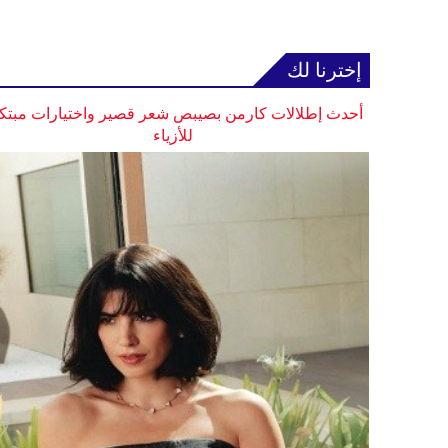
إخترنا لك
أحدث إطلالات كارمن بصيبص شعر قصير واختيارات مبتك
للأزياء