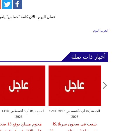
العرب اليوم
أخبار ذات صلة
الجمعة ,07 آب / أغسطس GMT 19:10
الجمعة ,07 آب / أغسطس GMT 20:15
السبت ,08 آب / أغسط
2026
2026
20
ميركية تفرض
شغب في سجون سريلانكا
هجوم مسلح يوقع 