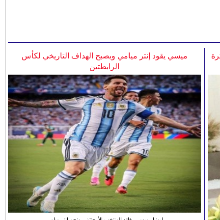
رة
ميسي يقود إنتر ميامي ويصبح الهداف التاريخي لكأس
الرابطتين
ليونيل ميسي، قائد المنتخب الأرجنتيني ونجم انتر ميامي