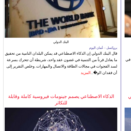
البنك الدولي
بروكسل - عُمان اليوم
قال البنك الدولي إن الذكاء الاصطناعي قد يمكن البلدان النامية من تحقيق
 في
ما يعادل قرناً من التنمية في غضون عقد واحد، شريطة أن تتحرك بسرعة
لسد الفجوات في مجالات الطاقة والاتصال والمهارات. وخلص التقرير إلى
أن فقدان الو�...
المزيد
ي
الذكاء الاصطناعي يصمم جينومات فيروسية كاملة وقابلة
للتكاثر