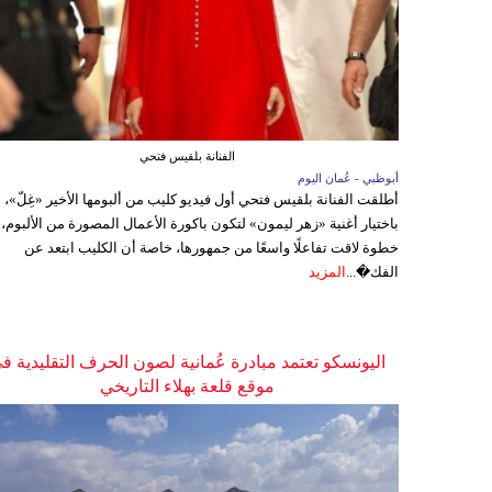
الفنانة بلقيس فتحي
أبوظبي - عُمان اليوم
أطلقت الفنانة بلقيس فتحي أول فيديو كليب من ألبومها الأخير «غِلّ»،
باختيار أغنية «زهر ليمون» لتكون باكورة الأعمال المصورة من الألبوم،
خطوة لاقت تفاعلًا واسعًا من جمهورها، خاصة أن الكليب ابتعد عن
الفك�...
المزيد
اليونسكو تعتمد مبادرة عُمانية لصون الحرف التقليدية ف
موقع قلعة بهلاء التاريخي