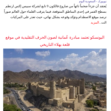
نيويورك - السعودية اليوم
يُعتقد أن جزءاً ضخماً تائهاً من صاروخ فالكون 9 تابع لشركة سبيس إكس ارتطم
بسطح القمر في إحدى المناطق المتوقعة، فيما يترقب العلماء حول العالم صوراً
ترصد موقع الاصطدام وتؤكد وقوعه بشكل نهائي، حيث تعذر على المركبات
الت...
المزيد
اليونسكو تعتمد مبادرة عُمانية لصون الحرف التقليدية في موقع
قلعة بهلاء التاريخي