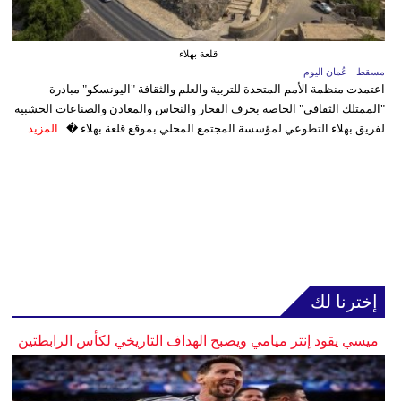
قلعة بهلاء
مسقط - عُمان اليوم
اعتمدت منظمة الأمم المتحدة للتربية والعلم والثقافة "اليونسكو" مبادرة
"الممتلك الثقافي" الخاصة بحرف الفخار والنحاس والمعادن والصناعات الخشبية
لفريق بهلاء التطوعي لمؤسسة المجتمع المحلي بموقع قلعة بهلاء �...
المزيد
إخترنا لك
ميسي يقود إنتر ميامي ويصبح الهداف التاريخي لكأس الرابطتين