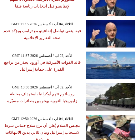
لإنفانتينو قبل انتخابات رئاسة فيفا
GMT 11:15 2026 الثلاثاء ,04 آب / أغسطس
فيفا ينفي تواصل إنفانتينو مع ترامب ويؤكد عدم
صحة التقارير الإعلامية
GMT 11:37 2026 الأحد ,02 آب / أغسطس
قائد القوات الأميركية في أوروبا يحذر من تراجع
القدرة على حماية إسرائيل
GMT 13:38 2026 الأحد ,02 آب / أغسطس
روساتوم تتهم أوكرانيا باستهداف محطة
زابوريجيا النووية بهجومين بطائرات مسيّرة
GMT 12:50 2026 الثلاثاء ,04 آب / أغسطس
مجلس السلام يُعلن أن نزع سلاح حماس شرط
لانسحاب إسرائيل وبيان ثلاثي يدين الانتهاكات
في غزة