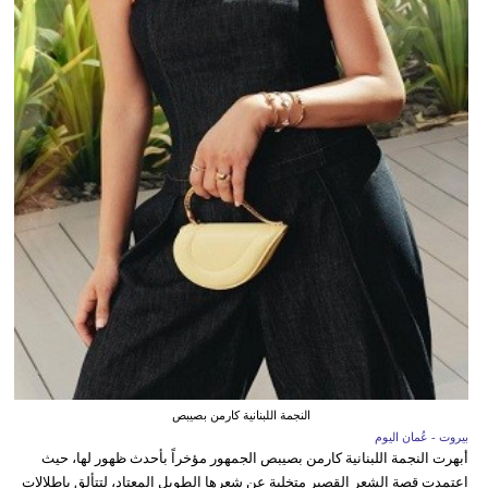
النجمة اللبنانية كارمن بصيبص
بيروت - عُمان اليوم
أبهرت النجمة اللبنانية كارمن بصيبص الجمهور مؤخراً بأحدث ظهور لها، حيث
اعتمدت قصة الشعر القصير متخلية عن شعرها الطويل المعتاد، لتتألق بإطلالات