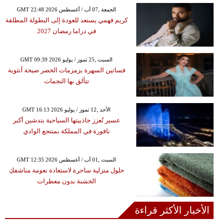
GMT 22:48 2026 الجمعة ,07 آب / أغسطس
كريم فهمي يستعد للعودة إلى البطولة المطلقة
في دراما رمضان 2027
GMT 09:39 2026 السبت ,25 تموز / يوليو
فساتين السهرة بزمزمات الخصر صيحة أنثوية
تتألق بها النجمات
GMT 16:13 2026 الأحد ,12 تموز / يوليو
عسير تُعزز جاذبيتها السياحية بتدشين أكبر
نافورة في المملكة بمنتجع الوادي
GMT 12:35 2026 السبت ,01 آب / أغسطس
حلول منزلية ساحرة لاستعادة نعومة مناشفكِ
الخشنة بدون معطرات
الأخبار الأكثر قراءة