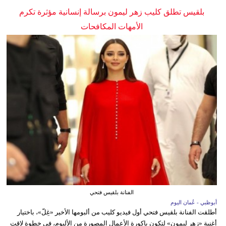
بلقيس تطلق كليب زهر ليمون برسالة إنسانية مؤثرة تكرم
الأمهات المكافحات
الفنانة بلقيس فتحي
أبوظبي - عُمان اليوم
أطلقت الفنانة بلقيس فتحي أول فيديو كليب من ألبومها الأخير «غِلّ»، باختيار
أغنية «زهر ليمون» لتكون باكورة الأعمال المصورة من الألبوم، في خطوة لاقت