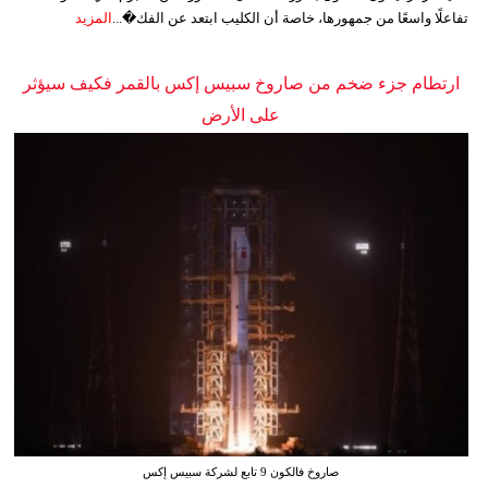
تفاعلًا واسعًا من جمهورها، خاصة أن الكليب ابتعد عن الفك�...
المزيد
ارتطام جزء ضخم من صاروخ سبيس إكس بالقمر فكيف سيؤثر
على الأرض
صاروخ فالكون 9 تابع لشركة سبيس إكس