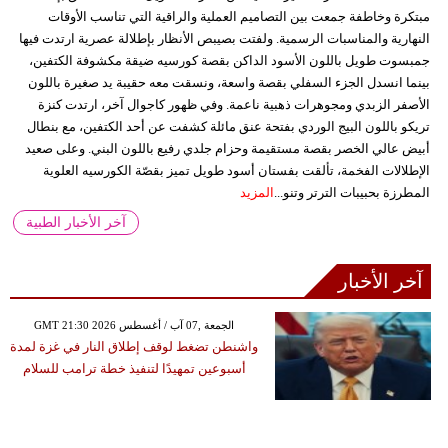
مبتكرة وخاطفة جمعت بين التصاميم العملية والراقية التي تناسب الأوقات
النهارية والمناسبات الرسمية. ولفتت بصيبص الأنظار بإطلالة عصرية ارتدت فيها
جمبسوت طويل باللون الأسود الداكن بقصة كورسيه ضيقة مكشوفة الكتفين،
بينما انسدل الجزء السفلي بقصة واسعة، ونسقت معه حقيبة يد صغيرة باللون
الأصفر الزبدي ومجوهرات ذهبية ناعمة. وفي ظهور كاجوال آخر، ارتدت كنزة
تريكو باللون البيج الوردي بفتحة عنق مائلة كشفت عن أحد الكتفين، مع بنطال
أبيض عالي الخصر بقصة مستقيمة وحزام جلدي رفيع باللون البني. وعلى صعيد
الإطلالات الفخمة، تألقت بفستان أسود طويل تميز بقصّة الكورسيه العلوية
المطرزة بحبيبات الترتر وتنو...
المزيد
آخر الأخبار الطبية
آخر الأخبار
GMT 21:30 2026 الجمعة ,07 آب / أغسطس
واشنطن تضغط لوقف إطلاق النار في غزة لمدة
أسبوعين تمهيدًا لتنفيذ خطة ترامب للسلام