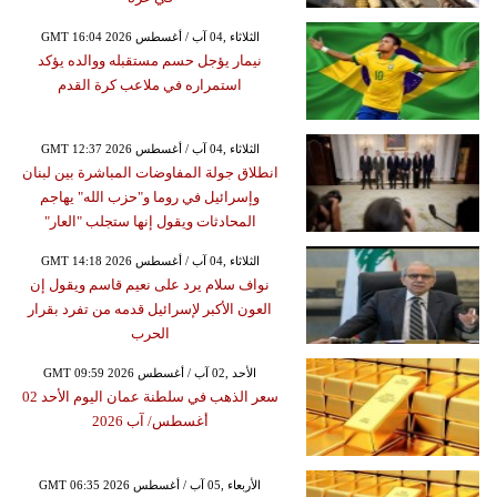
GMT 16:04 2026 الثلاثاء ,04 آب / أغسطس
نيمار يؤجل حسم مستقبله ووالده يؤكد
استمراره في ملاعب كرة القدم
GMT 12:37 2026 الثلاثاء ,04 آب / أغسطس
انطلاق جولة المفاوضات المباشرة بين لبنان
وإسرائيل في روما و"حزب الله" يهاجم
المحادثات ويقول إنها ستجلب "العار"
GMT 14:18 2026 الثلاثاء ,04 آب / أغسطس
نواف سلام يرد على نعيم قاسم ويقول إن
العون الأكبر لإسرائيل قدمه من تفرد بقرار
الحرب
GMT 09:59 2026 الأحد ,02 آب / أغسطس
سعر الذهب في سلطنة عمان اليوم الأحد 02
أغسطس/ آب 2026
GMT 06:35 2026 الأربعاء ,05 آب / أغسطس