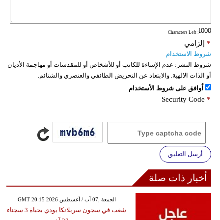
فيديو
: Characters Left
سيارات
*
إلزامي
شروط الاستخدام
شروط النشر:
عدم الإساءة للكاتب أو للأشخاص أو للمقدسات أو مهاجمة الأديان
أو الذات الالهية. والابتعاد عن التحريض الطائفي والعنصري والشتائم.
اُوافق على شروط الأستخدام
Security Code
*
أرسل التعليق
أخبار ذات صلة
GMT 20:15 2026 الجمعة ,07 آب / أغسطس
شغب في سجون سريلانكا يودي بحياة 3 سجناء