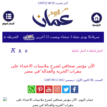
آخر تحديث GMT22:48:29
الرئيسية
أخبارعاجلة
رياضة
ثقافة
دي بحياة 3 سجناء ويصيب 23 آخرين
الشرطة تعتقل إمر
إقتصاد
أخبارعاجلة
»
أخبار عاجلة
فن
وموسيقى
الآن مؤتمر صحافي لشرح ملابسات الاعتداء على
مقرات"الحريه والعدالة"في مصر
أزياء
09:12 2012 السبت ,08 كانون الأول / ديسمبر
GMT
صحة
وتغذية
سياحة