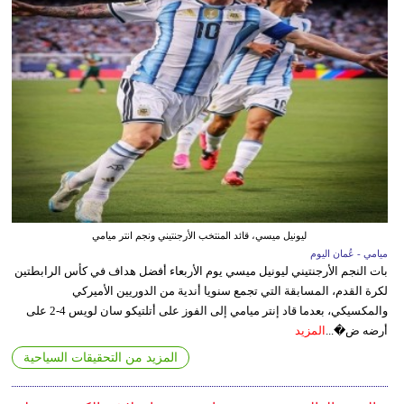
ليونيل ميسي، قائد المنتخب الأرجنتيني ونجم انتر ميامي
ميامي - عُمان اليوم
بات النجم الأرجنتيني ليونيل ميسي يوم الأربعاء أفضل هداف في كأس الرابطتين
لكرة القدم، المسابقة التي تجمع سنويا أندية من الدوريين الأميركي
والمكسيكي، بعدما قاد إنتر ميامي إلى الفوز على أتلتيكو سان لويس 4-2 على
أرضه ض�...
المزيد
المزيد من التحقيقات السياحية