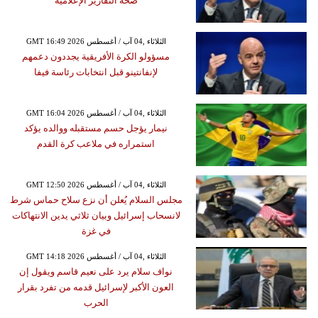
صحة التقارير الإعلامية
GMT 16:49 2026 الثلاثاء ,04 آب / أغسطس
مسؤولو الكرة الأفريقية يجددون دعمهم
لإنفانتينو قبل انتخابات رئاسة فيفا
GMT 16:04 2026 الثلاثاء ,04 آب / أغسطس
نيمار يؤجل حسم مستقبله ووالده يؤكد
استمراره في ملاعب كرة القدم
GMT 12:50 2026 الثلاثاء ,04 آب / أغسطس
مجلس السلام يُعلن أن نزع سلاح حماس شرط
لانسحاب إسرائيل وبيان ثلاثي يدين الانتهاكات
في غزة
GMT 14:18 2026 الثلاثاء ,04 آب / أغسطس
نواف سلام يرد على نعيم قاسم ويقول إن
العون الأكبر لإسرائيل قدمه من تفرد بقرار
الحرب