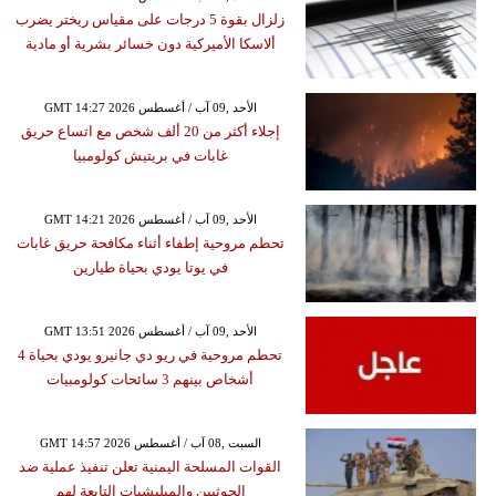
زلزال بقوة 5 درجات على مقياس ريختر يضرب
ألاسكا الأميركية دون خسائر بشرية أو مادية
GMT 14:27 2026 الأحد ,09 آب / أغسطس
إجلاء أكثر من 20 ألف شخص مع اتساع حريق
غابات في بريتيش كولومبيا
GMT 14:21 2026 الأحد ,09 آب / أغسطس
تحطم مروحية إطفاء أثناء مكافحة حريق غابات
في يوتا يودي بحياة طيارين
GMT 13:51 2026 الأحد ,09 آب / أغسطس
تحطم مروحية في ريو دي جانيرو يودي بحياة 4
أشخاص بينهم 3 سائحات كولومبيات
GMT 14:57 2026 السبت ,08 آب / أغسطس
القوات المسلحة اليمنية تعلن تنفيذ عملية ضد
الحوثيين والميليشيات التابعة لهم