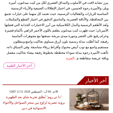
يبرز تشابه لافت في الأسلوب والمذاق العصري لكل من كيت ميدلتون، أميرة
ويلز، والأميرة رجوة الحسين، في اختيار الإطلالات الصيفية والأزياء الرسمية
المناسبة للزيارات والفعاليات الرسمية، حيث تعتمد كل منهما على خيارات تجمع
بين المحافظة، والأناقة العصرية، والتناسق الدقيق في اختيار القطع والمكملات.
وتُعد الأطقم الرسمية والبدل الكلاسيكية من أبرز الاختيارات الجذابة التي فضلتها
الأميرتان؛ حيث ظهرت كيت ميدلتون بطقم باللون الأحمر الزاهي بأكمام قصيرة
وحزام رفيع على الخصر وتنورة ميدي مريحة نسقتها مع مجوهرات ألماسية
رقيقة، كما أطلت ببدلة رسمية بلون أزرق سماوي بجاكيت واسع وبنطلون
مستقيم واسع مع توب أبيض محبوك وأقراط زرقاء متناسقة. وفي السياق ذاته،
تألقت الأميرة رجوة ببدلة سوداء مخططة بخطوط رفيعة بيضاء بجاكيت مفصل
وياقة عريضة متقاطعة م...
المزيد
آخر الأخبار الطبية
آخر الأخبار
GMT 12:51 2026 الأحد ,09 آب / أغسطس
"ذا تي روم" يُطلق تجربة شاي بعد الظهيرة
برؤية عصرية تُزاوج بين سحر السواحل والأجواء
الاستوائية في دبي