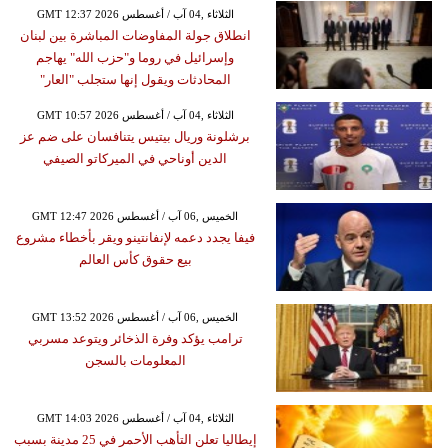
GMT 12:37 2026 الثلاثاء ,04 آب / أغسطس
انطلاق جولة المفاوضات المباشرة بين لبنان
وإسرائيل في روما و"حزب الله" يهاجم
المحادثات ويقول إنها ستجلب "العار"
GMT 10:57 2026 الثلاثاء ,04 آب / أغسطس
برشلونة وريال بيتيس يتنافسان على ضم عز
الدين أوناحي في الميركاتو الصيفي
GMT 12:47 2026 الخميس ,06 آب / أغسطس
فيفا يجدد دعمه لإنفانتينو ويقر بأخطاء مشروع
بيع حقوق كأس العالم
GMT 13:52 2026 الخميس ,06 آب / أغسطس
ترامب يؤكد وفرة الذخائر ويتوعد مسربي
المعلومات بالسجن
GMT 14:03 2026 الثلاثاء ,04 آب / أغسطس
إيطاليا تعلن التأهب الأحمر في 25 مدينة بسبب