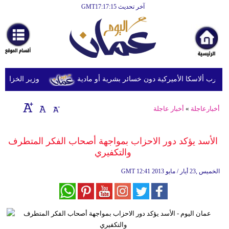
آخر تحديث GMT17:17:15
الرئيسية
أخبارعاجلة
رياضة
ثقافة
وزير الخزانة الأمري
إقتصاد
أخبارعاجلة
»
أخبار عاجلة
فن
وموسيقى
الأسد يؤكد دور الاحزاب بمواجهة أصحاب الفكر المتطرف
والتكفيري
أزياء
12:41 2013 الخميس ,23 أيار / مايو
GMT
صحة
وتغذية
سياحة