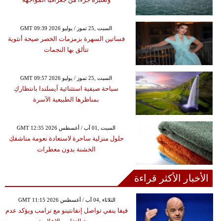
GMT 09:39 2026 السبت ,25 تموز / يوليو
فساتين السهرة بزمزمات الخصر صيحة أنثوية
تتألق بها النجمات
GMT 09:57 2026 السبت ,25 تموز / يوليو
سياحة صيفية استثنائية آيسلندا بانتظاركِ
بمناظرها الطبيعية الآسرة
GMT 12:35 2026 السبت ,01 آب / أغسطس
حلول منزلية ساحرة لاستعادة نعومة مناشفكِ
الخشنة بدون معطرات
الأخبار الأكثر قراءة
GMT 11:15 2026 الثلاثاء ,04 آب / أغسطس
فيفا ينفي تواصل إنفانتينو مع ترامب ويؤكد عدم