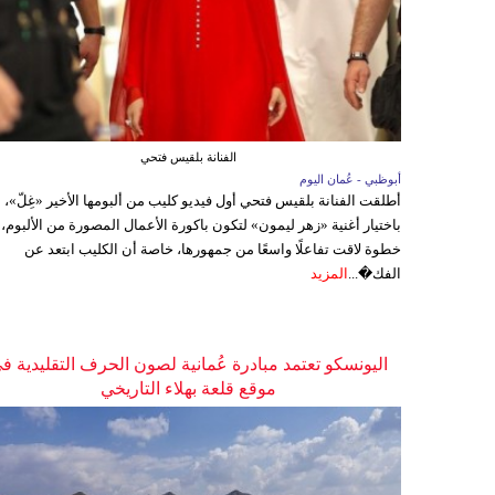
الفنانة بلقيس فتحي
أبوظبي - عُمان اليوم
أطلقت الفنانة بلقيس فتحي أول فيديو كليب من ألبومها الأخير «غِلّ»،
باختيار أغنية «زهر ليمون» لتكون باكورة الأعمال المصورة من الألبوم،
خطوة لاقت تفاعلًا واسعًا من جمهورها، خاصة أن الكليب ابتعد عن
الفك�...
المزيد
اليونسكو تعتمد مبادرة عُمانية لصون الحرف التقليدية ف
موقع قلعة بهلاء التاريخي