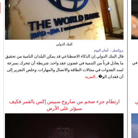
البنك الدولي
بروكسل - عُمان اليوم
قال البنك الدولي إن الذكاء الاصطناعي قد يمكن البلدان النامية من تحقيق
 في
ما يعادل قرناً من التنمية في غضون عقد واحد، شريطة أن تتحرك بسرعة
لسد الفجوات في مجالات الطاقة والاتصال والمهارات. وخلص التقرير إلى
أن فقدان الو�...
المزيد
ي
ارتطام جزء ضخم من صاروخ سبيس إكس بالقمر فكيف
سيؤثر على الأرض