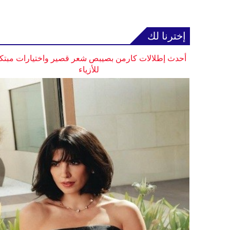
إخترنا لك
أحدث إطلالات كارمن بصيبص شعر قصير واختيارات مبتك
للأزياء