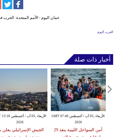
العرب اليوم
أخبار ذات صلة
الأربعاء ,05 آب / أغسطس GMT 07:16
الأربعاء ,05 آب / أغسطس GMT 07:40
الأربعاء ,05 آب / أغس
2026
2026
20
زلزال بقوة 6.3 درجة يضرب
أمن السواحل الليبية ينقذ 29
الجيش الإسرائيلي يعلن ب