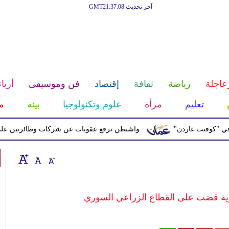
آخر تحديث GMT21:37:08
عاجلة
رياضة
ثقافة
إقتصاد
فن وموسيقى
أزياء
تعليم
مرأة
علوم وتكنولوجيا
بيئة
م
نت غاردن"
واشنطن ترفع عقوبات عن شركات وطائرتين على صلة بال
رية قضت على القطاع الزراعي السوري