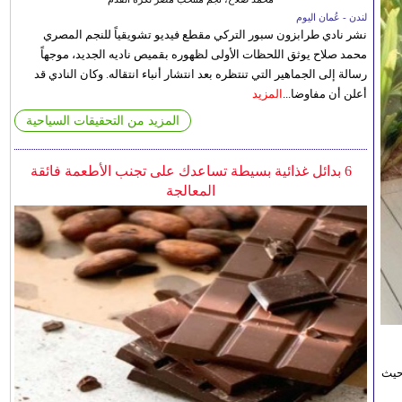
لندن - عُمان اليوم
نشر نادي طرابزون سبور التركي مقطع فيديو تشويقياً للنجم المصري
محمد صلاح يوثق اللحظات الأولى لظهوره بقميص ناديه الجديد، موجهاً
رسالة إلى الجماهير التي تنتظره بعد انتشار أنباء انتقاله. وكان النادي قد
أعلن أن مفاوضا...
المزيد
المزيد من التحقيقات السياحية
6 بدائل غذائية بسيطة تساعدك على تجنب الأطعمة فائقة
المعالجة
حيث