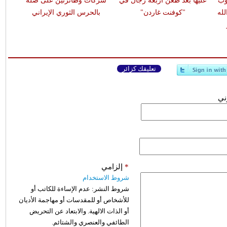
وب
عليها بعد طعن أربعة رجال في
شركات وطائرتين على صلة
له
"كوفنت غاردن"
بالحرس الثوري الإيراني
تعليقك كزائر
وني
*
إلزامي
شروط الاستخدام
شروط النشر:
عدم الإساءة للكاتب أو
للأشخاص أو للمقدسات أو مهاجمة الأديان
أو الذات الالهية. والابتعاد عن التحريض
الطائفي والعنصري والشتائم.