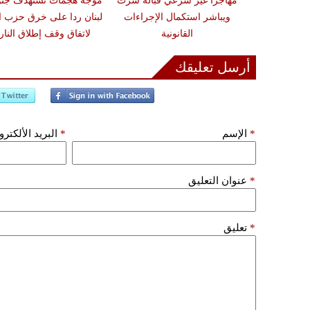
ون تحذيرات من
مهاجرًا غير شرعي قبالة سرت
موجة هجمات تستهدف جن
أضرار فورية
ويباشر استكمال الإجراءات
لبنان ردا على خرق حزب ال
القانونية
لاتفاق وقف إطلاق النار
أرسل تعليقك
*
الإسم
*
البريد الألكتر
*
عنوان التعليق
*
تعليق