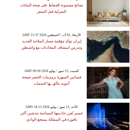
نصائح مضمونة للحفاظ على صحة النباتات
المنزلية قبل السفر
GMT 21:37 2026 الأربعاء ,05 آب / أغسطس
إيران تؤكد مؤقتية مسار الملاحة الجديد
وتدرس استئناف المحادثات مع واشنطن
GMT 09:39 2026 السبت ,25 تموز / يوليو
فساتين السهرة بزمزمات الخصر صيحة
أنثوية تتألق بها النجمات
GMT 16:13 2026 الأحد ,12 تموز / يوليو
عسير تُعزز جاذبيتها السياحية بتدشين أكبر
نافورة في المملكة بمنتجع الوادي