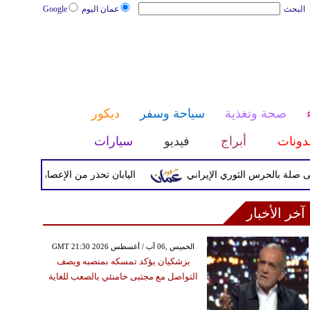
البحث
عمان اليوم
Google
صحة وتغذية
سياحة وسفر
ديكور
دونات
أبراج
فيديو
سيارات
حرس الثوري الإيراني
اليابان تحذر من الإعصار دولفين ورياح عاتي
آخر الأخبار
GMT 21:30 2026 الخميس ,06 آب / أغسطس
بزشكيان يؤكد تمسكه بمنصبه ويصف
التواصل مع مجتبى خامنئي بالصعب للغاية