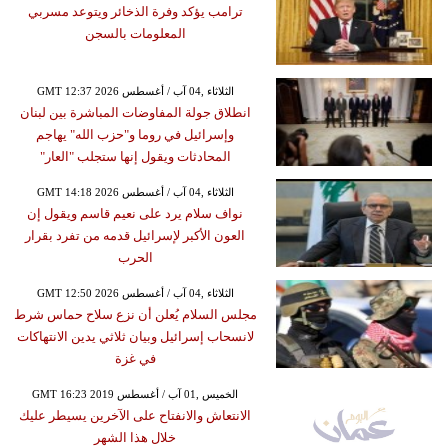
ترامب يؤكد وفرة الذخائر ويتوعد مسربي
المعلومات بالسجن
GMT 12:37 2026 الثلاثاء ,04 آب / أغسطس
انطلاق جولة المفاوضات المباشرة بين لبنان
وإسرائيل في روما و"حزب الله" يهاجم
المحادثات ويقول إنها ستجلب "العار"
GMT 14:18 2026 الثلاثاء ,04 آب / أغسطس
نواف سلام يرد على نعيم قاسم ويقول إن
العون الأكبر لإسرائيل قدمه من تفرد بقرار
الحرب
GMT 12:50 2026 الثلاثاء ,04 آب / أغسطس
مجلس السلام يُعلن أن نزع سلاح حماس شرط
لانسحاب إسرائيل وبيان ثلاثي يدين الانتهاكات
في غزة
GMT 16:23 2019 الخميس ,01 آب / أغسطس
الانتعاش والانفتاح على الآخرين يسيطر عليك
خلال هذا الشهر