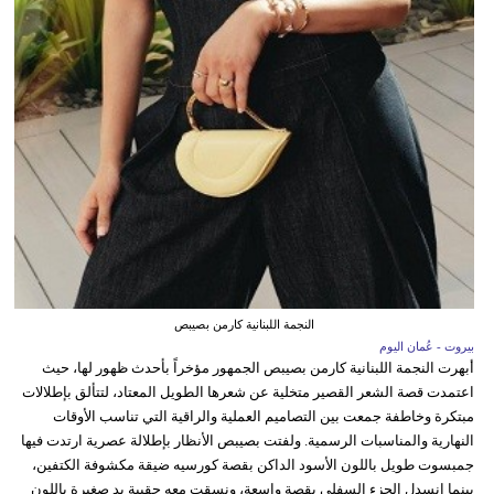
النجمة اللبنانية كارمن بصيبص
بيروت - عُمان اليوم
أبهرت النجمة اللبنانية كارمن بصيبص الجمهور مؤخراً بأحدث ظهور لها، حيث
اعتمدت قصة الشعر القصير متخلية عن شعرها الطويل المعتاد، لتتألق بإطلالات
مبتكرة وخاطفة جمعت بين التصاميم العملية والراقية التي تناسب الأوقات
النهارية والمناسبات الرسمية. ولفتت بصيبص الأنظار بإطلالة عصرية ارتدت فيها
جمبسوت طويل باللون الأسود الداكن بقصة كورسيه ضيقة مكشوفة الكتفين،
بينما انسدل الجزء السفلي بقصة واسعة، ونسقت معه حقيبة يد صغيرة باللون