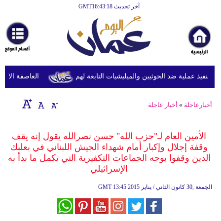
آخر تحديث GMT16:43:18
الرئيسية
أخبارعاجلة
رياضة
ثقافة
نفيذ عملية ضد الحوثيين والميليشيات التابعة لهم
العاصفة الاستوائ
إقتصاد
أخبارعاجلة
»
أخبار عاجلة
فن
وموسيقى
الأمين العام لـ"حزب الله" حسن نصرالله يقول إنه يقف
وقفة إجلال وإكبار أمام شهداء الجيش اللبناني في بعلبك
أزياء
الذين وقفوا بوجه الجماعات التكفيرية التي تكمل ما بدأ به
الإسرائيلي
صحة
13:45 2015 الجمعة ,30 كانون الثاني / يناير
GMT
وتغذية
سياحة