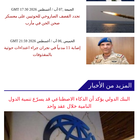
GMT 17:30 2026 الجمعة ,07 آب / أغسطس
تجدد القصف الصاروخي للحوثيين على معسكر
صحن الجن في مأرب
GMT 21:59 2026 الخميس ,06 آب / أغسطس
إصابة 11 مدنياً في نجران جراء اعتداءات حوثية
بالمقذوفات
المزيد من الأخبار
البنك الدولي يؤكد أن الذكاء الاصطناعي قد يسرّع تنمية الدول
النامية خلال عقد واحد