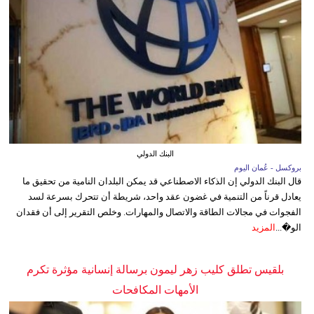
البنك الدولي
بروكسل - عُمان اليوم
قال البنك الدولي إن الذكاء الاصطناعي قد يمكن البلدان النامية من تحقيق ما
يعادل قرناً من التنمية في غضون عقد واحد، شريطة أن تتحرك بسرعة لسد
الفجوات في مجالات الطاقة والاتصال والمهارات. وخلص التقرير إلى أن فقدان
الو�...
المزيد
بلقيس تطلق كليب زهر ليمون برسالة إنسانية مؤثرة تكرم
الأمهات المكافحات