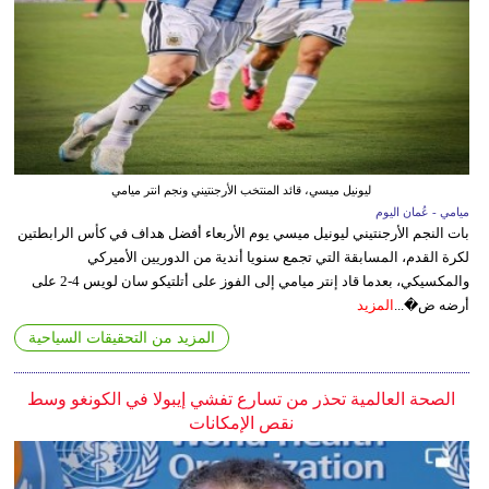
ليونيل ميسي، قائد المنتخب الأرجنتيني ونجم انتر ميامي
ميامي - عُمان اليوم
بات النجم الأرجنتيني ليونيل ميسي يوم الأربعاء أفضل هداف في كأس الرابطتين
لكرة القدم، المسابقة التي تجمع سنويا أندية من الدوريين الأميركي
والمكسيكي، بعدما قاد إنتر ميامي إلى الفوز على أتلتيكو سان لويس 4-2 على
أرضه ض�...
المزيد
المزيد من التحقيقات السياحية
الصحة العالمية تحذر من تسارع تفشي إيبولا في الكونغو وسط
نقص الإمكانات