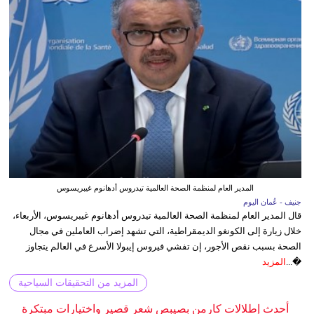
المدير العام لمنظمة الصحة العالمية تيدروس أدهانوم غيبريسوس
جنيف - عُمان اليوم
قال المدير العام لمنظمة الصحة العالمية تيدروس أدهانوم غيبريسوس، الأربعاء،
خلال زيارة إلى الكونغو الديمقراطية، التي تشهد إضراب العاملين في مجال
الصحة بسبب نقص الأجور، إن تفشي فيروس إيبولا الأسرع في العالم يتجاوز
�...
المزيد
المزيد من التحقيقات السياحية
أحدث إطلالات كارمن بصيبص شعر قصير واختيارات مبتكرة