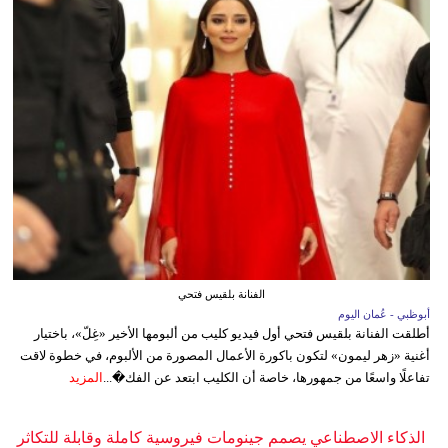
الفنانة بلقيس فتحي
أبوظبي - عُمان اليوم
أطلقت الفنانة بلقيس فتحي أول فيديو كليب من ألبومها الأخير «غِلّ»، باختيار
أغنية «زهر ليمون» لتكون باكورة الأعمال المصورة من الألبوم، في خطوة لاقت
تفاعلًا واسعًا من جمهورها، خاصة أن الكليب ابتعد عن الفك�...
المزيد
الذكاء الاصطناعي يصمم جينومات فيروسية كاملة وقابلة للتكاثر