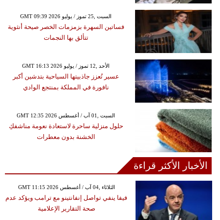
GMT 09:39 2026 السبت ,25 تموز / يوليو
فساتين السهرة بزمزمات الخصر صيحة أنثوية
تتألق بها النجمات
GMT 16:13 2026 الأحد ,12 تموز / يوليو
عسير تُعزز جاذبيتها السياحية بتدشين أكبر
نافورة في المملكة بمنتجع الوادي
GMT 12:35 2026 السبت ,01 آب / أغسطس
حلول منزلية ساحرة لاستعادة نعومة مناشفكِ
الخشنة بدون معطرات
الأخبار الأكثر قراءة
GMT 11:15 2026 الثلاثاء ,04 آب / أغسطس
فيفا ينفي تواصل إنفانتينو مع ترامب ويؤكد عدم
صحة التقارير الإعلامية