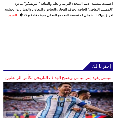
اعتمدت منظمة الأمم المتحدة للتربية والعلم والثقافة "اليونسكو" مبادرة
"الممتلك الثقافي" الخاصة بحرف الفخار والنحاس والمعادن والصناعات الخشبية
لفريق بهلاء التطوعي لمؤسسة المجتمع المحلي بموقع قلعة بهلاء �...
المزيد
إخترنا لك
ميسي يقود إنتر ميامي ويصبح الهداف التاريخي لكأس الرابطتين