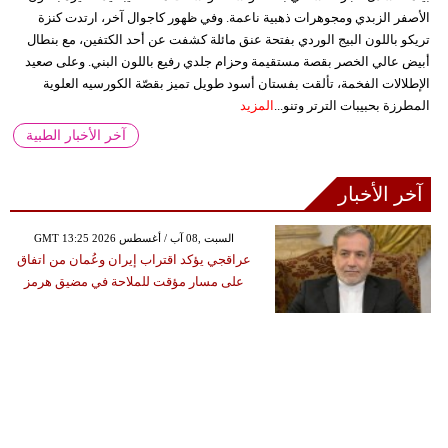
الأصفر الزبدي ومجوهرات ذهبية ناعمة. وفي ظهور كاجوال آخر، ارتدت كنزة
تريكو باللون البيج الوردي بفتحة عنق مائلة كشفت عن أحد الكتفين، مع بنطال
أبيض عالي الخصر بقصة مستقيمة وحزام جلدي رفيع باللون البني. وعلى صعيد
الإطلالات الفخمة، تألقت بفستان أسود طويل تميز بقصّة الكورسيه العلوية
المطرزة بحبيبات الترتر وتنو...
المزيد
آخر الأخبار الطبية
آخر الأخبار
GMT 13:25 2026 السبت ,08 آب / أغسطس
عراقجي يؤكد اقتراب إيران وعُمان من اتفاق
على مسار مؤقت للملاحة في مضيق هرمز