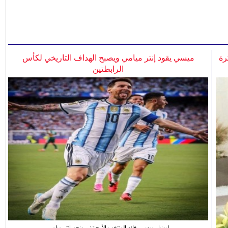
رة
ميسي يقود إنتر ميامي ويصبح الهداف التاريخي لكأس
الرابطتين
ليونيل ميسي، قائد المنتخب الأرجنتيني ونجم انتر ميامي