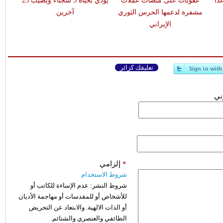
اً
عقوبات على منصات عملات
يودي بحياة 3 سجناء ويصيب 23
مشفرة لدعمها الحرس الثوري
آخرين
الإيراني
تعليقك كزائر
وني
*
إلزامي
شروط الاستخدام
شروط النشر:
عدم الإساءة للكاتب أو
للأشخاص أو للمقدسات أو مهاجمة الأديان
أو الذات الالهية. والابتعاد عن التحريض
الطائفي والعنصري والشتائم.