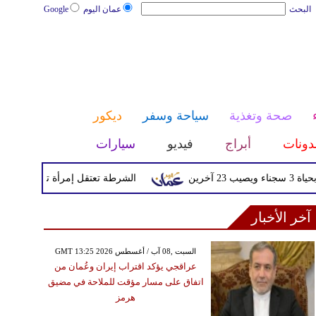
البحث
عمان اليوم
Google
صحة وتغذية
سياحة وسفر
ديكور
دونات
أبراج
فيديو
سيارات
الشرطة تعتقل إمرأة تم القبض عليها بعد
آخر الأخبار
GMT 13:25 2026 السبت ,08 آب / أغسطس
عراقجي يؤكد اقتراب إيران وعُمان من
اتفاق على مسار مؤقت للملاحة في مضيق
هرمز