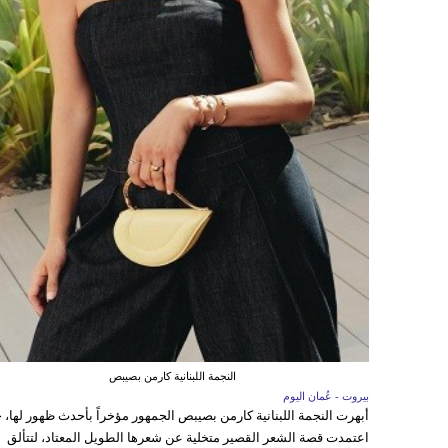
النجمة اللبنانية كارمن بصيبص
بيروت - عُمان اليوم
أبهرت النجمة اللبنانية كارمن بصيبص الجمهور مؤخراً بأحدث ظهور لها، 
اعتمدت قصة الشعر القصير متخلية عن شعرها الطويل المعتاد، لتتألق