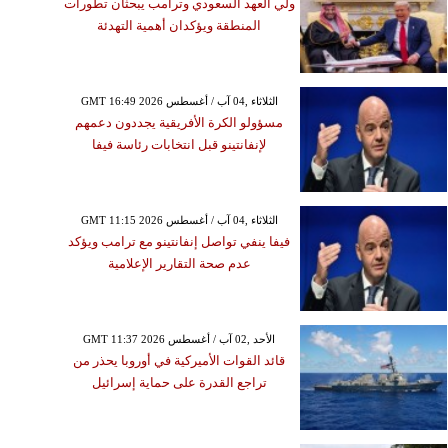
ولي العهد السعودي وترامب يبحثان تطورات
المنطقة ويؤكدان أهمية التهدئة
GMT 16:49 2026 الثلاثاء ,04 آب / أغسطس
مسؤولو الكرة الأفريقية يجددون دعمهم
لإنفانتينو قبل انتخابات رئاسة فيفا
GMT 11:15 2026 الثلاثاء ,04 آب / أغسطس
فيفا ينفي تواصل إنفانتينو مع ترامب ويؤكد
عدم صحة التقارير الإعلامية
GMT 11:37 2026 الأحد ,02 آب / أغسطس
قائد القوات الأميركية في أوروبا يحذر من
تراجع القدرة على حماية إسرائيل