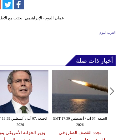
العرب اليوم
أخبار ذات صلة
الخميس ,06 آب / أغسطس GMT 21:59
الجمعة ,07 آب / أغسطس GMT 17:30
الجمعة ,07 آب / أغس
2026
2026
20
مدنياً في نجران جراء
تجدد القصف الصاروخي
وزير الخزانة الأمريكي يتو