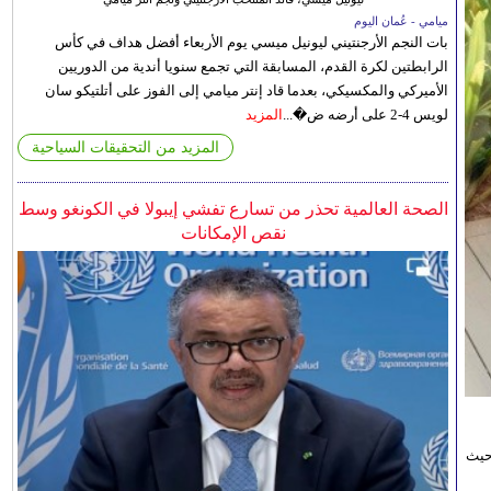
ميامي - عُمان اليوم
بات النجم الأرجنتيني ليونيل ميسي يوم الأربعاء أفضل هداف في كأس
الرابطتين لكرة القدم، المسابقة التي تجمع سنويا أندية من الدوريين
الأميركي والمكسيكي، بعدما قاد إنتر ميامي إلى الفوز على أتلتيكو سان
لويس 4-2 على أرضه ض�...
المزيد
المزيد من التحقيقات السياحية
الصحة العالمية تحذر من تسارع تفشي إيبولا في الكونغو وسط
نقص الإمكانات
حيث