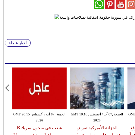
أخبار عاجلة
طس GMT 18:59
الجمعة ,07 آب / أغسطس GMT 19:10
الجمعة ,07 آب / أغسطس GMT 20:15
2026
2026
قع
الخزانة الأميركية تفرض
شغب في سجون سريلانكا