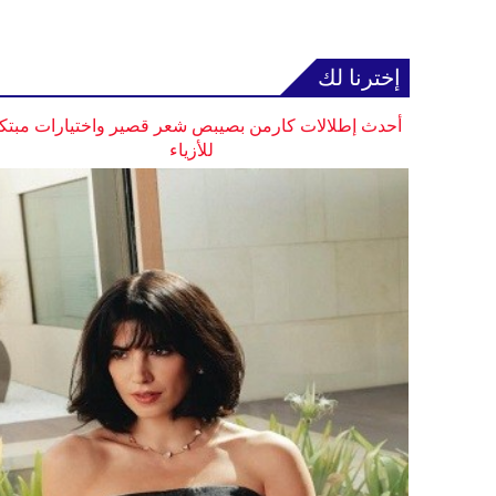
إخترنا لك
أحدث إطلالات كارمن بصيبص شعر قصير واختيارات مبتك
للأزياء