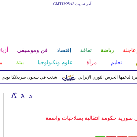
آخر تحديث GMT13:25:43
عاجلة
رياضة
ثقافة
إقتصاد
فن وموسيقى
أزياء
تعليم
مرأة
علوم وتكنولوجيا
بيئة
م
 الحرس الثوري الإيراني
شغب في سجون سريلانكا يودي بحياة 3 سجناء ويصيب 23 آخرين
 سورية حكومة انتقالية بصلاحيات واسعة