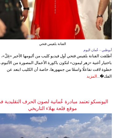
الفنانة بلقيس فتحي
أبوظبي - عُمان اليوم
أطلقت الفنانة بلقيس فتحي أول فيديو كليب من ألبومها الأخير «غِلّ»،
باختيار أغنية «زهر ليمون» لتكون باكورة الأعمال المصورة من الألبوم،
خطوة لاقت تفاعلًا واسعًا من جمهورها، خاصة أن الكليب ابتعد عن
الفك�...
المزيد
اليونسكو تعتمد مبادرة عُمانية لصون الحرف التقليدية ف
موقع قلعة بهلاء التاريخي