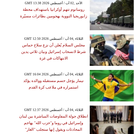
GMT 13:38 2026 الأحد ,02 آب / أغسطس
روساتوم تتهم أوكرانيا باستهداف محطة
زابوريجيا النووية بهجومين بطائرات مسيّرة
GMT 12:50 2026 الثلاثاء ,04 آب / أغسطس
مجلس السلام يُعلن أن نزع سلاح حماس
شرط لانسحاب إسرائيل وبيان ثلاثي يدين
الانتهاكات في غزة
GMT 16:04 2026 الثلاثاء ,04 آب / أغسطس
نيمار يؤجل حسم مستقبله ووالده يؤكد
استمراره في ملاعب كرة القدم
GMT 12:37 2026 الثلاثاء ,04 آب / أغسطس
انطلاق جولة المفاوضات المباشرة بين لبنان
وإسرائيل في روما و"حزب الله" يهاجم
المحادثات ويقول إنها ستجلب "العار"