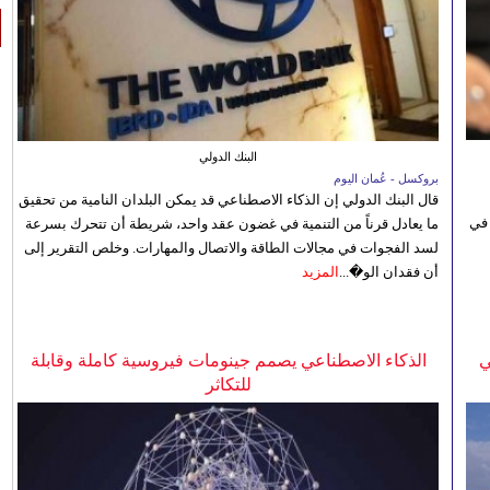
البنك الدولي
بروكسل - عُمان اليوم
قال البنك الدولي إن الذكاء الاصطناعي قد يمكن البلدان النامية من تحقيق
 في
ما يعادل قرناً من التنمية في غضون عقد واحد، شريطة أن تتحرك بسرعة
لسد الفجوات في مجالات الطاقة والاتصال والمهارات. وخلص التقرير إلى
أن فقدان الو�...
المزيد
ي
الذكاء الاصطناعي يصمم جينومات فيروسية كاملة وقابلة
للتكاثر