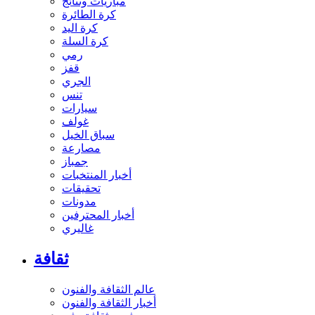
مباريات ونتائج
كرة الطائرة
كرة اليد
كرة السلة
رمي
قفز
الجري
تنس
سيارات
غولف
سباق الخيل
مصارعة
جمباز
أخبار المنتخبات
تحقيقات
مدونات
أخبار المحترفين
غاليري
ثقافة
عالم الثقافة والفنون
أخبار الثقافة والفنون