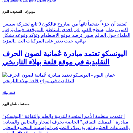
صاروخ فالكون 9 تابع لشركة سبيس إكس
نيويورك - السعودية اليوم
يُعتقد أن جزءاً ضخماً تائهاً من صاروخ فالكون 9 تابع لشركة سبيس
إكس ارتطم بسطح القمر في إحدى المناطق المتوقعة، فيما يترقب
العلماء حول العالم صوراً ترصد موقع الاصطدام وتؤكد وقوعه بشكل
نهائي، حيث تعذر على المركبات الت...
المزيد
اليونسكو تعتمد مبادرة عُمانية لصون الحرف
التقليدية في موقع قلعة بهلاء التاريخي
قلعة بهلاء
مسقط - عُمان اليوم
اعتمدت منظمة الأمم المتحدة للتربية والعلم والثقافة "اليونسكو"
مبادرة "الممتلك الثقافي" الخاصة بحرف الفخار والنحاس والمعادن
والصناعات الخشبية لفريق بهلاء التطوعي لمؤسسة المجتمع المحلي