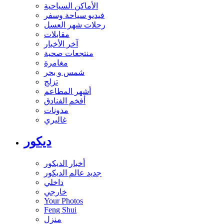
الأماكن السياحية
فيديو سياحة وسفر
رحلات شهر العسل
مقابلات
آخر الأخبار
منتجعات صحية
مغامرة
شمس و بحر
تزلج
أشهر المطاعم
أفخم الفنادق
مدونات
غاليري
ديكور
أخبار الديكور
جديد عالم الديكور
داخلي
خارجي
Your Photos
Feng Shui
منزل