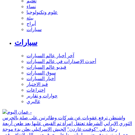
تعليم
نساء
علوم وتكنولوجيا
بيئة
أبراج
سيارات
سيارات
آخر أخبار عالم السيارات
أحدث الإصدارات في عالم السيارات
فيديو عالم السيارات
سوق السيارات
أخبار السيارات
قيد الاختبار
إختراعات
حوارات و تقارير
غاليري
واشنطن ترفع عقوبات عن شركات وطائرتين على صلة بالحرس
الثوري الإيراني
الشرطة تعتقل إمرأة تم القبض عليها بعد طعن أربعة
رجال في "كوفنت غاردن"
الجيش الإسرائيلي يعلن بدء موجة
هجمات تستهدف جنوب لبنان ردا على خرق حزب الله لاتفاق وقف