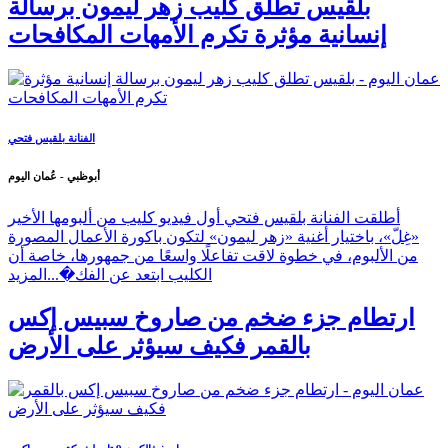
بلقيس تطلق كليب زهر ليمون برسالة
إنسانية مؤثرة تكرم الأمهات المكافحات
الفنانة بلقيس فتحي
أبوظبي - عُمان اليوم
أطلقت الفنانة بلقيس فتحي أول فيديو كليب من ألبومها الأخير
«غِلّ»، باختيار أغنية «زهر ليمون» لتكون باكورة الأعمال المصورة
من الألبوم، في خطوة لاقت تفاعلًا واسعًا من جمهورها، خاصة أن
الكليب ابتعد عن الفك�...
المزيد
ارتطام جزء ضخم من صاروخ سبيس إكس
بالقمر فكيف سيؤثر على الأرض