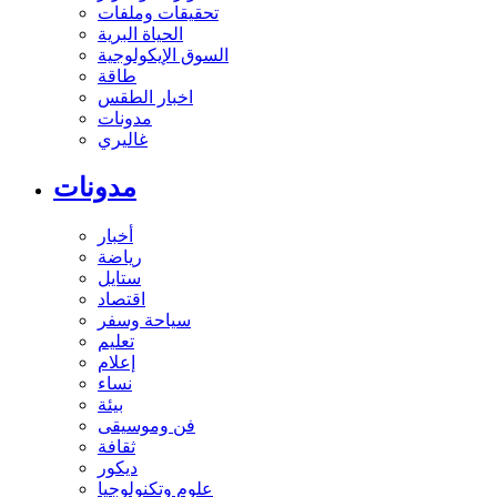
تحقيقات وملفات
الحياة البرية
السوق الإيكولوجية
طاقة
اخبار الطقس
مدونات
غاليري
مدونات
أخبار
رياضة
ستايل
اقتصاد
سياحة وسفر
تعليم
إعلام
نساء
بيئة
فن وموسيقى
ثقافة
ديكور
علوم وتكنولوجيا