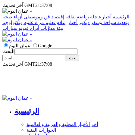
آخر تحديث GMT21:37:08
الرئيسية
أخبارعاجلة
رياضة
ثقافة
إقتصاد
فن وموسيقى
أزياء
صحة
وتغذية
سياحة وسفر
ديكور
أخبار
إعلام
تعليم
مرأة
علوم وتكنولوجيا
بيئة
مدوَّنات
أبراج
فيديو
سيارات
Google
عمان اليوم
البحث
آخر تحديث GMT21:37:08
الرئيسية
أخر الأخبار المحلية والعربية والعالمية
الحوارات الفنية