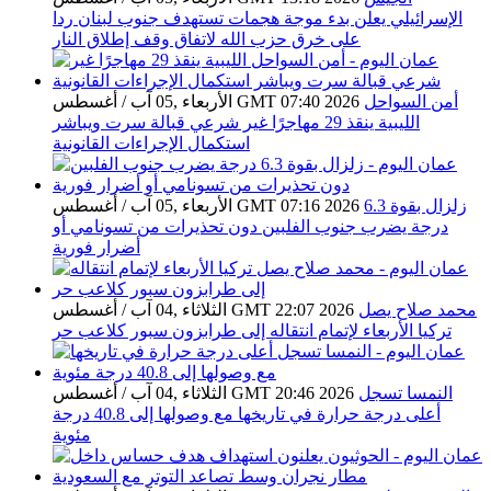
الإسرائيلي يعلن بدء موجة هجمات تستهدف جنوب لبنان ردا
على خرق حزب الله لاتفاق وقف إطلاق النار
أمن السواحل
الأربعاء ,05 آب / أغسطس GMT 07:40 2026
الليبية ينقذ 29 مهاجرًا غير شرعي قبالة سرت ويباشر
استكمال الإجراءات القانونية
زلزال بقوة 6.3
الأربعاء ,05 آب / أغسطس GMT 07:16 2026
درجة يضرب جنوب الفلبين دون تحذيرات من تسونامي أو
أضرار فورية
محمد صلاح يصل
الثلاثاء ,04 آب / أغسطس GMT 22:07 2026
تركيا الأربعاء لإتمام انتقاله إلى طرابزون سبور كلاعب حر
النمسا تسجل
الثلاثاء ,04 آب / أغسطس GMT 20:46 2026
أعلى درجة حرارة في تاريخها مع وصولها إلى 40.8 درجة
مئوية