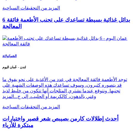
المزيد من التحقيقات السياحية
6 بدائل غذائية بسيطة تساعدك على تجنب الأطعمة فائقة
المعالجة
الشوكولاتة
لندن - عُمان اليوم
توجد الأطعمة فائقة المعالجة في عدد من الأغذية على نحو يفوق ما
قد يتصوره كثيرون، وسوف تساعدك هذه الوصفات الشهية على
تجنبها. ونتوقع عندما نشتري المثلجات أنها تتكون من خليط لذيذ
وغني بالدهون، كالكريمة أو الحليب، إلى ج...
المزيد
المزيد من التحقيقات السياحية
أحدث إطلالات كارمن بصيبص شعر قصير واختيارات
مبتكرة للأزياء