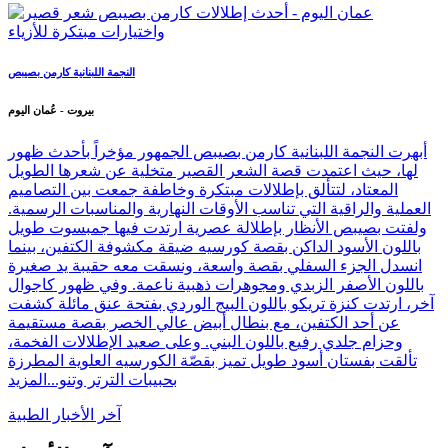
النجمة اللبنانية كارمن بصيبص
بيروت - عُمان اليوم
أبهرت النجمة اللبنانية كارمن بصيبص الجمهور مؤخراً بأحدث ظهور
لها، حيث اعتمدت قصة الشعر القصير متخلية عن شعرها الطويل
المعتاد، لتتألق بإطلالات مبتكرة وخاطفة جمعت بين التصاميم
العملية والراقية التي تناسب الأوقات النهارية والمناسبات الرسمية.
ولفتت بصيبص الأنظار بإطلالة عصرية ارتدت فيها جمبسوت طويل
باللون الأسود الداكن بقصة كورسيه ضيقة مكشوفة الكتفين، بينما
انسدل الجزء السفلي بقصة واسعة، ونسقت معه حقيبة يد صغيرة
باللون الأصفر الزبدي ومجوهرات ذهبية ناعمة. وفي ظهور كاجوال
آخر، ارتدت كنزة تريكو باللون البيج الوردي بفتحة عنق مائلة كشفت
عن أحد الكتفين، مع بنطال أبيض عالي الخصر بقصة مستقيمة
وحزام جلدي رفيع باللون البني. وعلى صعيد الإطلالات الفخمة،
تألقت بفستان أسود طويل تميز بقصّة الكورسيه العلوية المطرزة
بحبيبات الترتر وتنو...
المزيد
آخر الأخبار الطبية