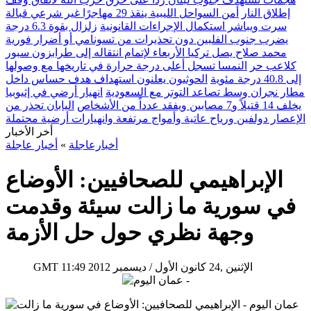
إطلاق النار
أمن السواحل الليبية ينقذ 29 مهاجرًا غير شرعي قبالة
سرت ويباشر استكمال الإجراءات القانونية
زلزال بقوة 6.3 درجة
يضرب جنوب الفلبين دون تحذيرات من تسونامي أو أضرار فورية
محمد صلاح يصل تركيا الأربعاء لإتمام انتقاله إلى طرابزون سبور
كلاعب حر
النمسا تسجل أعلى درجة حرارة في تاريخها مع وصولها
إلى 40.8 درجة مئوية
الحوثيون يعلنون استهداف هدف حساس داخل
مطار نجران وسط تصاعد التوتر مع السعودية
انهيار أرضي في إثيوبيا
يخلف 14 قتيلاً و7 مصابين ويفقد عدداً من الأشخاص
اليابان تحذر من
الإعصار دولفين ورياح عاتية وأمواج مرتفعة وانهيارات أرضية محتملة
أخر الأخبار
أخبارعاجلة
»
أخبار عاجلة
الإبراهيمي للصحافيين: الأوضاع
في سورية ما زالت سيئة وقدمت
وجهة نظري حول حل الأزمة
11:49 2012 الإثنين ,24 كانون الأول / ديسمبر
GMT