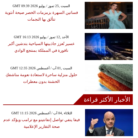
GMT 09:39 2026 السبت ,25 تموز / يوليو
فساتين السهرة بزمزمات الخصر صيحة أنثوية
تتألق بها النجمات
GMT 16:13 2026 الأحد ,12 تموز / يوليو
عسير تُعزز جاذبيتها السياحية بتدشين أكبر
نافورة في المملكة بمنتجع الوادي
GMT 12:35 2026 السبت ,01 آب / أغسطس
حلول منزلية ساحرة لاستعادة نعومة مناشفكِ
الخشنة بدون معطرات
الأخبار الأكثر قراءة
GMT 11:15 2026 الثلاثاء ,04 آب / أغسطس
فيفا ينفي تواصل إنفانتينو مع ترامب ويؤكد عدم
صحة التقارير الإعلامية