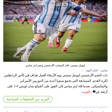
ليونيل ميسي، قائد المنتخب الأرجنتيني ونجم انتر ميامي
ميامي - عُمان اليوم
بات النجم الأرجنتيني ليونيل ميسي يوم الأربعاء أفضل هداف في كأس الرابطتين
لكرة القدم، المسابقة التي تجمع سنويا أندية من الدوريين الأميركي
والمكسيكي، بعدما قاد إنتر ميامي إلى الفوز على أتلتيكو سان لويس 4-2 على
أرضه ض�...
المزيد
المزيد من التحقيقات السياحية