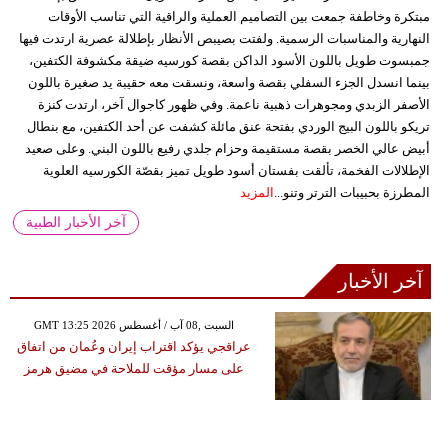
مبتكرة وخاطفة جمعت بين التصاميم العملية والراقية التي تناسب الأوقات
النهارية والمناسبات الرسمية. ولفتت بصيبص الأنظار بإطلالة عصرية ارتدت فيها
جمبسوت طويل باللون الأسود الداكن بقصة كورسيه ضيقة مكشوفة الكتفين،
بينما انسدل الجزء السفلي بقصة واسعة، ونسقت معه حقيبة يد صغيرة باللون
الأصفر الزبدي ومجوهرات ذهبية ناعمة. وفي ظهور كاجوال آخر، ارتدت كنزة
تريكو باللون البيج الوردي بفتحة عنق مائلة كشفت عن أحد الكتفين، مع بنطال
أبيض عالي الخصر بقصة مستقيمة وحزام جلدي رفيع باللون البني. وعلى صعيد
الإطلالات الفخمة، تألقت بفستان أسود طويل تميز بقصّة الكورسيه العلوية
المطرزة بحبيبات الترتر وتنو...
المزيد
آخر الأخبار الطبية
آخر الأخبار
GMT 13:25 2026 السبت ,08 آب / أغسطس
عراقجي يؤكد اقتراب إيران وعُمان من اتفاق
على مسار مؤقت للملاحة في مضيق هرمز