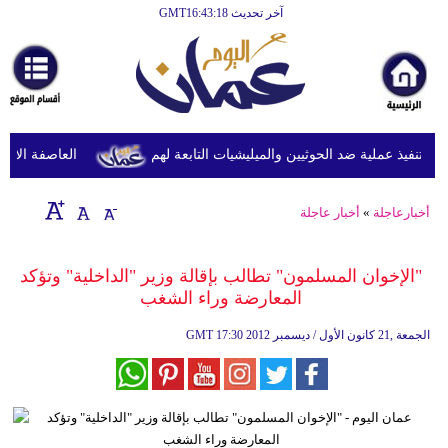
آخر تحديث GMT16:43:18
الرئيسية
أخبارعاجلة
رياضة
ثقافة
تنفيذ عملية ضد الحوثيين والميليشيات التابعة لهم
العاصفة الاستوائ
إقتصاد
أخبارعاجلة
»
أخبار عاجلة
فن
وموسيقى
"الإخوان المسلمون" تطالب بإقالة وزير "الداخلية" وتؤكد
المعارضة وراء الشغب
أزياء
17:30 2012 الجمعة ,21 كانون الأول / ديسمبر
GMT
صحة
وتغذية
سياحة