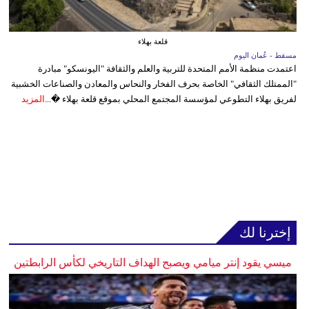
قلعة بهلاء
مسقط - عُمان اليوم
اعتمدت منظمة الأمم المتحدة للتربية والعلم والثقافة "اليونسكو" مبادرة
"الممتلك الثقافي" الخاصة بحرف الفخار والنحاس والمعادن والصناعات الخشبية
لفريق بهلاء التطوعي لمؤسسة المجتمع المحلي بموقع قلعة بهلاء �...
المزيد
إخترنا لك
ميسي يقود إنتر ميامي ويصبح الهداف التاريخي لكأس الرابطتين