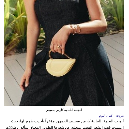
النجمة اللبنانية كارمن بصيبص
بيروت - عُمان اليوم
أبهرت النجمة اللبنانية كارمن بصيبص الجمهور مؤخراً بأحدث ظهور لها، حيث
اعتمدت قصة الشعر القصير متخلية عن شعرها الطويل المعتاد، لتتألق بإطلالات