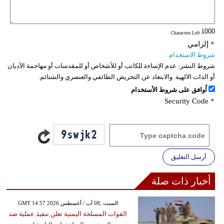
فيديو
: Characters Left
سيارات
*
إلزامي
شروط الاستخدام
شروط النشر:
عدم الإساءة للكاتب أو للأشخاص أو للمقدسات أو مهاجمة الأديان
أو الذات الالهية. والابتعاد عن التحريض الطائفي والعنصري والشتائم.
اُوافق على شروط الأستخدام
Security Code
*
أرسل التعليق
أخبار ذات صلة
GMT 14:57 2026 السبت ,08 آب / أغسطس
القوات المسلحة اليمنية تعلن تنفيذ عملية ضد