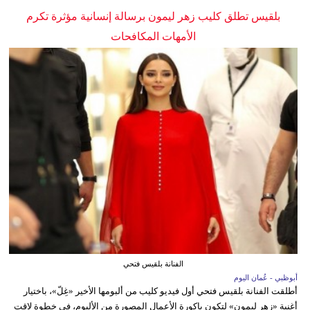
بلقيس تطلق كليب زهر ليمون برسالة إنسانية مؤثرة تكرم
الأمهات المكافحات
الفنانة بلقيس فتحي
أبوظبي - عُمان اليوم
أطلقت الفنانة بلقيس فتحي أول فيديو كليب من ألبومها الأخير «غِلّ»، باختيار
أغنية «زهر ليمون» لتكون باكورة الأعمال المصورة من الألبوم، في خطوة لاقت