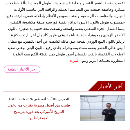
اعتمدت قصة الشعر القصير متخلية عن شعرها الطويل المعتاد، لتتألق بإطلالات
مبتكرة وخاطفة جمعت بين التصاميم العملية والراقية التي تناسب الأوقات
النهارية والمناسبات الرسمية. ولفتت بصيبص الأنظار بإطلالة عصرية ارتدت فيها
جمبسوت طويل باللون الأسود الداكن بقصة كورسيه ضيقة مكشوفة الكتفين،
بينما انسدل الجزء السفلي بقصة واسعة، ونسقت معه حقيبة يد صغيرة باللون
الأصفر الزبدي ومجوهرات ذهبية ناعمة. وفي ظهور كاجوال آخر، ارتدت كنزة
تريكو باللون البيج الوردي بفتحة عنق مائلة كشفت عن أحد الكتفين، مع بنطال
أبيض عالي الخصر بقصة مستقيمة وحزام جلدي رفيع باللون البني. وعلى صعيد
الإطلالات الفخمة، تألقت بفستان أسود طويل تميز بقصّة الكورسيه العلوية
المطرزة بحبيبات الترتر وتنو...
المزيد
آخر الأخبار الطبية
آخر الأخبار
GMT 12:56 2026 الخميس ,06 آب / أغسطس
طبيب من أصول مصرية يقترب من دخول
التاريخ الأميركي بعد فوزه بترشيح
الديمقراطيين