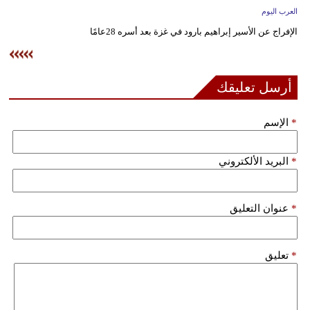
وسفر
العرب اليوم
الإفراج عن الأسير إبراهيم بارود في غزة بعد أسره 28عامًا
ديكور
أخبار
أرسل تعليقك
إعلام
*
الإسم
تعليم
مرأة
*
البريد الألكتروني
علوم
*
عنوان التعليق
وتكنولوجيا
بيئة
*
تعليق
مدوَّنات
أبراج