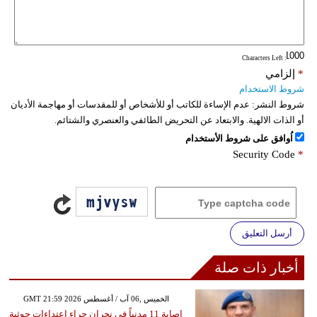
فيديو
سيارات
: Characters Left
*
إلزامي
شروط الاستخدام
شروط النشر:
عدم الإساءة للكاتب أو للأشخاص أو للمقدسات أو مهاجمة الأديان
أو الذات الالهية. والابتعاد عن التحريض الطائفي والعنصري والشتائم.
اُوافق على شروط الأستخدام
Security Code
*
أرسل التعليق
أخبار ذات صلة
GMT 21:59 2026 الخميس ,06 آب / أغسطس
إصابة 11 مدنياً في نجران جراء اعتداءات حوثية