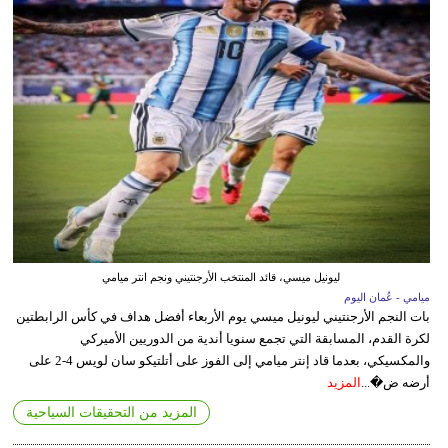
ليونيل ميسي، قائد المنتخب الأرجنتيني ونجم انتر ميامي
ميامي - عُمان اليوم
بات النجم الأرجنتيني ليونيل ميسي يوم الأربعاء أفضل هداف في كأس الرابطتين
لكرة القدم، المسابقة التي تجمع سنويا أندية من الدوريين الأميركي
والمكسيكي، بعدما قاد إنتر ميامي إلى الفوز على أتلتيكو سان لويس 4-2 على
أرضه ض�...
المزيد
المزيد من التحقيقات السياحية