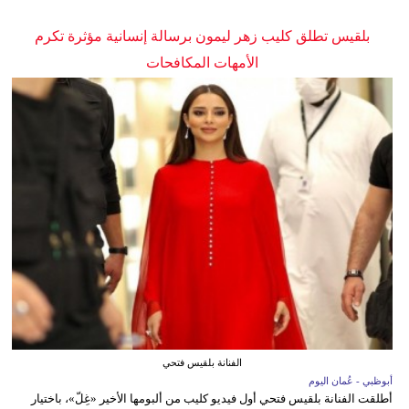
بلقيس تطلق كليب زهر ليمون برسالة إنسانية مؤثرة تكرم
الأمهات المكافحات
الفنانة بلقيس فتحي
أبوظبي - عُمان اليوم
أطلقت الفنانة بلقيس فتحي أول فيديو كليب من ألبومها الأخير «غِلّ»، باختيار