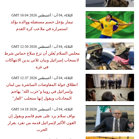
GMT 16:04 2026 الثلاثاء ,04 آب / أغسطس
نيمار يؤجل حسم مستقبله ووالده يؤكد
استمراره في ملاعب كرة القدم
GMT 12:50 2026 الثلاثاء ,04 آب / أغسطس
مجلس السلام يُعلن أن نزع سلاح حماس شرط
لانسحاب إسرائيل وبيان ثلاثي يدين الانتهاكات
في غزة
GMT 12:37 2026 الثلاثاء ,04 آب / أغسطس
انطلاق جولة المفاوضات المباشرة بين لبنان
وإسرائيل في روما و"حزب الله" يهاجم
المحادثات ويقول إنها ستجلب "العار"
GMT 14:18 2026 الثلاثاء ,04 آب / أغسطس
نواف سلام يرد على نعيم قاسم ويقول إن
العون الأكبر لإسرائيل قدمه من تفرد بقرار
الحرب