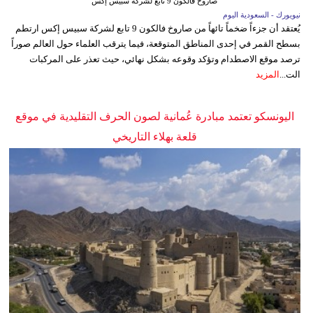
صاروخ فالكون 9 تابع لشركة سبيس إكس
نيويورك - السعودية اليوم
يُعتقد أن جزءاً ضخماً تائهاً من صاروخ فالكون 9 تابع لشركة سبيس إكس ارتطم
بسطح القمر في إحدى المناطق المتوقعة، فيما يترقب العلماء حول العالم صوراً
ترصد موقع الاصطدام وتؤكد وقوعه بشكل نهائي، حيث تعذر على المركبات
الت...
المزيد
اليونسكو تعتمد مبادرة عُمانية لصون الحرف التقليدية في موقع
قلعة بهلاء التاريخي