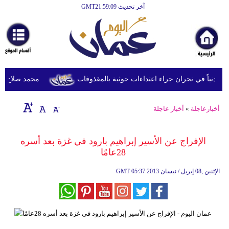
آخر تحديث GMT21:59:09
الرئيسية
أخبارعاجلة
رياضة
ثقافة
محمد صلاح يصل تر
إقتصاد
أخبارعاجلة
»
أخبار عاجلة
فن
وموسيقى
الإفراج عن الأسير إبراهيم بارود في غزة بعد أسره
28عامًا
أزياء
05:37 2013 الإثنين ,08 إبريل / نيسان
GMT
صحة
وتغذية
سياحة