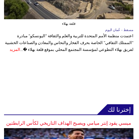
قلعة بهلاء
مسقط - عُمان اليوم
اعتمدت منظمة الأمم المتحدة للتربية والعلم والثقافة "اليونسكو" مبادرة
"الممتلك الثقافي" الخاصة بحرف الفخار والنحاس والمعادن والصناعات الخشبية
لفريق بهلاء التطوعي لمؤسسة المجتمع المحلي بموقع قلعة بهلاء �...
المزيد
إخترنا لك
ميسي يقود إنتر ميامي ويصبح الهداف التاريخي لكأس الرابطتين