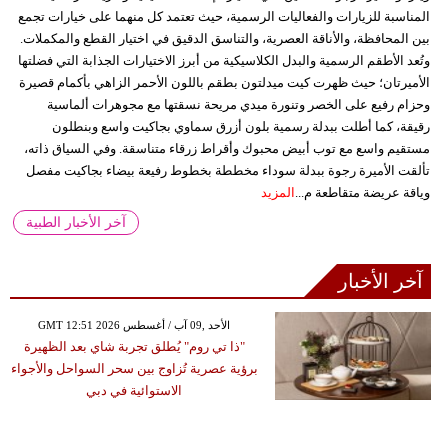
المناسبة للزيارات والفعاليات الرسمية، حيث تعتمد كل منهما على خيارات تجمع
بين المحافظة، والأناقة العصرية، والتناسق الدقيق في اختيار القطع والمكملات.
وتُعد الأطقم الرسمية والبدل الكلاسيكية من أبرز الاختيارات الجذابة التي فضلتها
الأميرتان؛ حيث ظهرت كيت ميدلتون بطقم باللون الأحمر الزاهي بأكمام قصيرة
وحزام رفيع على الخصر وتنورة ميدي مريحة نسقتها مع مجوهرات ألماسية
رقيقة، كما أطلت ببدلة رسمية بلون أزرق سماوي بجاكيت واسع وبنطلون
مستقيم واسع مع توب أبيض محبوك وأقراط زرقاء متناسقة. وفي السياق ذاته،
تألقت الأميرة رجوة ببدلة سوداء مخططة بخطوط رفيعة بيضاء بجاكيت مفصل
وياقة عريضة متقاطعة م...
المزيد
آخر الأخبار الطبية
آخر الأخبار
GMT 12:51 2026 الأحد ,09 آب / أغسطس
"ذا تي روم" يُطلق تجربة شاي بعد الظهيرة
برؤية عصرية تُزاوج بين سحر السواحل والأجواء
الاستوائية في دبي