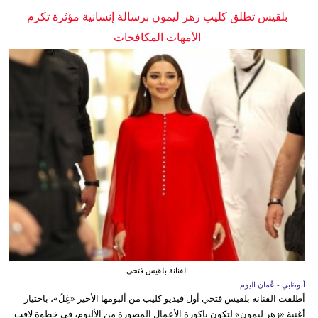
بلقيس تطلق كليب زهر ليمون برسالة إنسانية مؤثرة تكرم
الأمهات المكافحات
الفنانة بلقيس فتحي
أبوظبي - عُمان اليوم
أطلقت الفنانة بلقيس فتحي أول فيديو كليب من ألبومها الأخير «غِلّ»، باختيار
أغنية «زهر ليمون» لتكون باكورة الأعمال المصورة من الألبوم، في خطوة لاقت