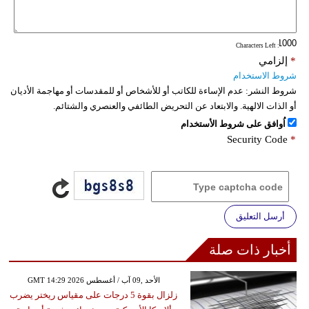
فيديو
: Characters Left
سيارات
*
إلزامي
شروط الاستخدام
شروط النشر:
عدم الإساءة للكاتب أو للأشخاص أو للمقدسات أو مهاجمة الأديان
أو الذات الالهية. والابتعاد عن التحريض الطائفي والعنصري والشتائم.
اُوافق على شروط الأستخدام
Security Code
*
أرسل التعليق
أخبار ذات صلة
GMT 14:29 2026 الأحد ,09 آب / أغسطس
زلزال بقوة 5 درجات على مقياس ريختر يضرب