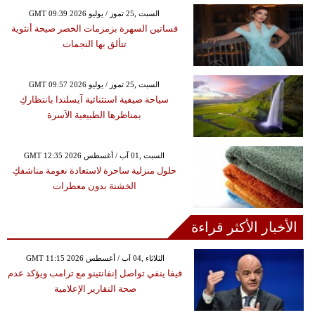
GMT 09:39 2026 السبت ,25 تموز / يوليو
فساتين السهرة بزمزمات الخصر صيحة أنثوية
تتألق بها النجمات
GMT 09:57 2026 السبت ,25 تموز / يوليو
سياحة صيفية استثنائية آيسلندا بانتظاركِ
بمناظرها الطبيعية الآسرة
GMT 12:35 2026 السبت ,01 آب / أغسطس
حلول منزلية ساحرة لاستعادة نعومة مناشفكِ
الخشنة بدون معطرات
الأخبار الأكثر قراءة
GMT 11:15 2026 الثلاثاء ,04 آب / أغسطس
فيفا ينفي تواصل إنفانتينو مع ترامب ويؤكد عدم
صحة التقارير الإعلامية