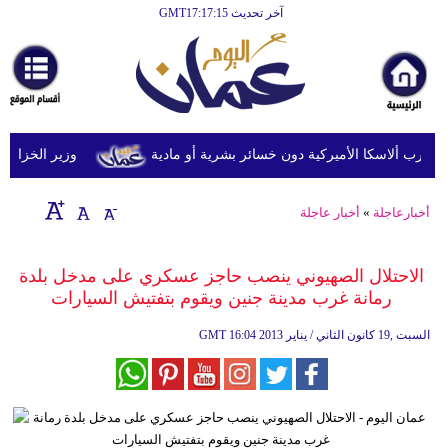
آخر تحديث GMT17:17:15
الرئيسية
أخبارعاجلة
رياضة
ثقافة
وزير الخزانة الأمري
إقتصاد
أخبارعاجلة
»
أخبار عاجلة
فن
وموسيقى
الاحتلال الصهيوني ينصب حاجز عسكري على مدخل بلدة
رمانة غرب مدينة جنين ويقوم بتفتيش السيارات
أزياء
16:04 2013 السبت ,19 كانون الثاني / يناير
GMT
صحة
وتغذية
سياحة