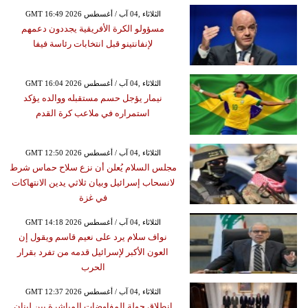
GMT 16:49 2026 الثلاثاء ,04 آب / أغسطس
مسؤولو الكرة الأفريقية يجددون دعمهم
لإنفانتينو قبل انتخابات رئاسة فيفا
GMT 16:04 2026 الثلاثاء ,04 آب / أغسطس
نيمار يؤجل حسم مستقبله ووالده يؤكد
استمراره في ملاعب كرة القدم
GMT 12:50 2026 الثلاثاء ,04 آب / أغسطس
مجلس السلام يُعلن أن نزع سلاح حماس شرط
لانسحاب إسرائيل وبيان ثلاثي يدين الانتهاكات
في غزة
GMT 14:18 2026 الثلاثاء ,04 آب / أغسطس
نواف سلام يرد على نعيم قاسم ويقول إن
العون الأكبر لإسرائيل قدمه من تفرد بقرار
الحرب
GMT 12:37 2026 الثلاثاء ,04 آب / أغسطس
انطلاق جولة المفاوضات المباشرة بين لبنان