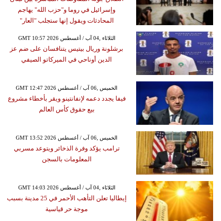
وإسرائيل في روما و"حزب الله" يهاجم
المحادثات ويقول إنها ستجلب "العار"
GMT 10:57 2026 الثلاثاء ,04 آب / أغسطس
برشلونة وريال بيتيس يتنافسان على ضم عز
الدين أوناحي في الميركاتو الصيفي
GMT 12:47 2026 الخميس ,06 آب / أغسطس
فيفا يجدد دعمه لإنفانتينو ويقر بأخطاء مشروع
بيع حقوق كأس العالم
GMT 13:52 2026 الخميس ,06 آب / أغسطس
ترامب يؤكد وفرة الذخائر ويتوعد مسربي
المعلومات بالسجن
GMT 14:03 2026 الثلاثاء ,04 آب / أغسطس
إيطاليا تعلن التأهب الأحمر في 25 مدينة بسبب
موجة حر قياسية