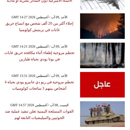
ألاسكا الأميركية دون خسائر بشرية أو مادية
GMT 14:27 2026 الأحد ,09 آب / أغسطس
إجلاء أكثر من 20 ألف شخص مع اتساع حريق
غابات في بريتيش كولومبيا
GMT 14:21 2026 الأحد ,09 آب / أغسطس
تحطم مروحية إطفاء أثناء مكافحة حريق غابات
في يوتا يودي بحياة طيارين
GMT 13:51 2026 الأحد ,09 آب / أغسطس
تحطم مروحية في ريو دي جانيرو يودي بحياة 4
أشخاص بينهم 3 سائحات كولومبيات
GMT 14:57 2026 السبت ,08 آب / أغسطس
القوات المسلحة اليمنية تعلن تنفيذ عملية ضد
الحوثيين والميليشيات التابعة لهم