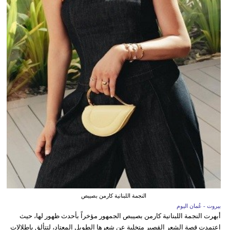
النجمة اللبنانية كارمن بصيبص
بيروت - عُمان اليوم
أبهرت النجمة اللبنانية كارمن بصيبص الجمهور مؤخراً بأحدث ظهور لها، حيث
اعتمدت قصة الشعر القصير متخلية عن شعرها الطويل المعتاد، لتتألق بإطلالات