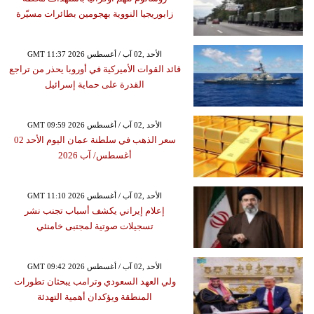
زابوريجيا النووية بهجومين بطائرات مسيّرة
GMT 11:37 2026 الأحد ,02 آب / أغسطس
قائد القوات الأميركية في أوروبا يحذر من تراجع
القدرة على حماية إسرائيل
GMT 09:59 2026 الأحد ,02 آب / أغسطس
سعر الذهب في سلطنة عمان اليوم الأحد 02
أغسطس/ آب 2026
GMT 11:10 2026 الأحد ,02 آب / أغسطس
إعلام إيراني يكشف أسباب تجنب نشر
تسجيلات صوتية لمجتبى خامنئي
GMT 09:42 2026 الأحد ,02 آب / أغسطس
ولي العهد السعودي وترامب يبحثان تطورات
المنطقة ويؤكدان أهمية التهدئة