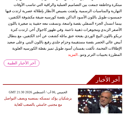
مبتكرة وخاطفة جمعت بين التصاميم العملية والراقية التي تناسب الأوقات
النهارية والمناسبات الرسمية. ولفتت بصيبص الأنظار بإطلالة عصرية ارتدت فيها
جمبسوت طويل باللون الأسود الداكن بقصة كورسيه ضيقة مكشوفة الكتفين،
بينما انسدل الجزء السفلي بقصة واسعة، ونسقت معه حقيبة يد صغيرة باللون
الأصفر الزبدي ومجوهرات ذهبية ناعمة. وفي ظهور كاجوال آخر، ارتدت كنزة
تريكو باللون البيج الوردي بفتحة عنق مائلة كشفت عن أحد الكتفين، مع بنطال
أبيض عالي الخصر بقصة مستقيمة وحزام جلدي رفيع باللون البني. وعلى صعيد
الإطلالات الفخمة، تألقت بفستان أسود طويل تميز بقصّة الكورسيه العلوية
المطرزة بحبيبات الترتر وتنو...
المزيد
آخر الأخبار الطبية
آخر الأخبار
GMT 21:30 2026 الخميس ,06 آب / أغسطس
بزشكيان يؤكد تمسكه بمنصبه ويصف التواصل
مع مجتبى خامنئي بالصعب للغاية