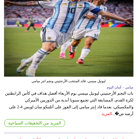
ليونيل ميسي، قائد المنتخب الأرجنتيني ونجم انتر ميامي
ميامي - عُمان اليوم
بات النجم الأرجنتيني ليونيل ميسي يوم الأربعاء أفضل هداف في كأس الرابطتين
لكرة القدم، المسابقة التي تجمع سنويا أندية من الدوريين الأميركي
والمكسيكي، بعدما قاد إنتر ميامي إلى الفوز على أتلتيكو سان لويس 4-2 على
أرضه ض�...
المزيد
المزيد من التحقيقات السياحية