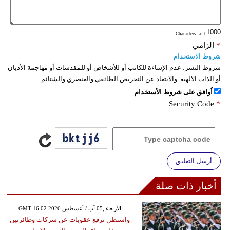
فيديو
: Characters Left
سيارات
*
إلزامي
شروط الاستخدام
شروط النشر:
عدم الإساءة للكاتب أو للأشخاص أو للمقدسات أو مهاجمة الأديان
أو الذات الالهية. والابتعاد عن التحريض الطائفي والعنصري والشتائم.
اُوافق على شروط الأستخدام
Security Code
*
أرسل التعليق
أخبار ذات صلة
GMT 16:02 2026 الأربعاء ,05 آب / أغسطس
واشنطن ترفع عقوبات عن شركات وطائرتين