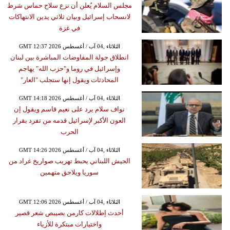
مجلس السلام يُعلن أن نزع سلاح حماس شرط
لانسحاب إسرائيل وبيان ثلاثي يدين الانتهاكات
في غزة
GMT 12:37 2026 الثلاثاء ,04 آب / أغسطس
انطلاق جولة المفاوضات المباشرة بين لبنان
وإسرائيل في روما و"حزب الله" يهاجم
المحادثات ويقول إنها ستجلب "العار"
GMT 14:18 2026 الثلاثاء ,04 آب / أغسطس
نواف سلام يرد على نعيم قاسم ويقول إن
العون الأكبر لإسرائيل قدمه من تفرد بقرار
الحرب
GMT 14:26 2026 الثلاثاء ,04 آب / أغسطس
الجيش اللبناني يحبط تهريب صواريخ غراد من
سوريا ويلاحق متهمين
GMT 12:06 2026 الثلاثاء ,04 آب / أغسطس
أحدث إطلالات كارمن بصيبص شعر قصير
واختيارات مبتكرة للأزياء