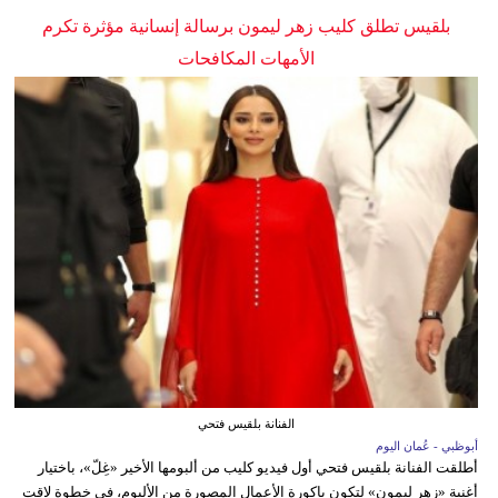
بلقيس تطلق كليب زهر ليمون برسالة إنسانية مؤثرة تكرم
الأمهات المكافحات
الفنانة بلقيس فتحي
أبوظبي - عُمان اليوم
أطلقت الفنانة بلقيس فتحي أول فيديو كليب من ألبومها الأخير «غِلّ»، باختيار
أغنية «زهر ليمون» لتكون باكورة الأعمال المصورة من الألبوم، في خطوة لاقت