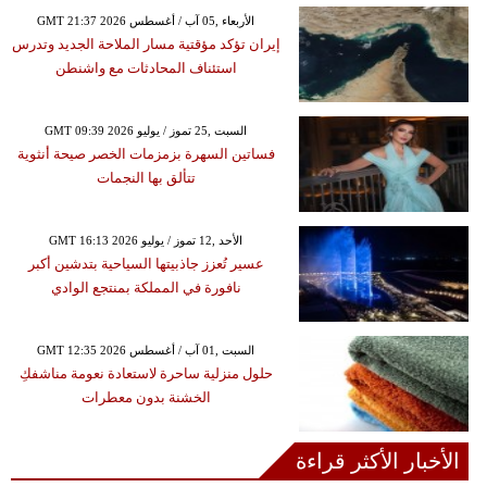
GMT 21:37 2026 الأربعاء ,05 آب / أغسطس
إيران تؤكد مؤقتية مسار الملاحة الجديد وتدرس
استئناف المحادثات مع واشنطن
GMT 09:39 2026 السبت ,25 تموز / يوليو
فساتين السهرة بزمزمات الخصر صيحة أنثوية
تتألق بها النجمات
GMT 16:13 2026 الأحد ,12 تموز / يوليو
عسير تُعزز جاذبيتها السياحية بتدشين أكبر
نافورة في المملكة بمنتجع الوادي
GMT 12:35 2026 السبت ,01 آب / أغسطس
حلول منزلية ساحرة لاستعادة نعومة مناشفكِ
الخشنة بدون معطرات
الأخبار الأكثر قراءة