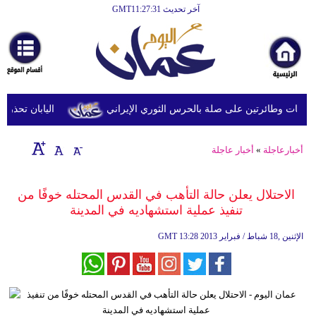
آخر تحديث GMT11:27:31
الرئيسية
أخبارعاجلة
رياضة
ثقافة
 وطائرتين على صلة بالحرس الثوري الإيراني
اليابان تحذر من ا
إقتصاد
أخبارعاجلة
»
أخبار عاجلة
فن
وموسيقى
الاحتلال يعلن حالة التأهب في القدس المحتله خوفًا من
تنفيذ عملية استشهاديه في المدينة
أزياء
13:28 2013 الإثنين ,18 شباط / فبراير
GMT
صحة
وتغذية
سياحة