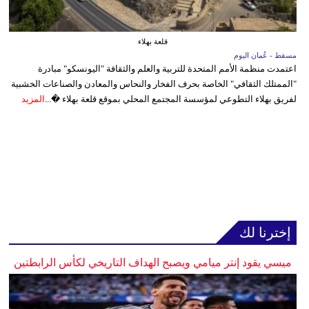
قلعة بهلاء
مسقط - عُمان اليوم
اعتمدت منظمة الأمم المتحدة للتربية والعلم والثقافة "اليونسكو" مبادرة
"الممتلك الثقافي" الخاصة بحرف الفخار والنحاس والمعادن والصناعات الخشبية
لفريق بهلاء التطوعي لمؤسسة المجتمع المحلي بموقع قلعة بهلاء �...
المزيد
إخترنا لك
ميسي يقود إنتر ميامي ويصبح الهداف التاريخي لكأس الرابطتين