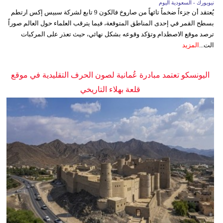
نيويورك - السعودية اليوم
يُعتقد أن جزءاً ضخماً تائهاً من صاروخ فالكون 9 تابع لشركة سبيس إكس ارتطم
بسطح القمر في إحدى المناطق المتوقعة، فيما يترقب العلماء حول العالم صوراً
ترصد موقع الاصطدام وتؤكد وقوعه بشكل نهائي، حيث تعذر على المركبات
الت...
المزيد
اليونسكو تعتمد مبادرة عُمانية لصون الحرف التقليدية في موقع
قلعة بهلاء التاريخي