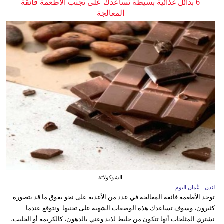
6 بدائل غذائية بسيطة تساعدك على تجنب الأطعمة فائقة
المعالجة
الشوكولاتة
لندن - عُمان اليوم
توجد الأطعمة فائقة المعالجة في عدد من الأغذية على نحو يفوق ما قد يتصوره
كثيرون، وسوف تساعدك هذه الوصفات الشهية على تجنبها. ونتوقع عندما
نشتري المثلجات أنها تتكون من خليط لذيذ وغني بالدهون، كالكريمة أو الحليب،