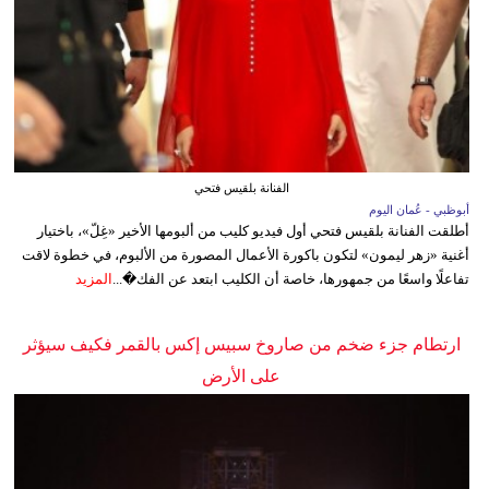
الفنانة بلقيس فتحي
أبوظبي - عُمان اليوم
أطلقت الفنانة بلقيس فتحي أول فيديو كليب من ألبومها الأخير «غِلّ»، باختيار
أغنية «زهر ليمون» لتكون باكورة الأعمال المصورة من الألبوم، في خطوة لاقت
تفاعلًا واسعًا من جمهورها، خاصة أن الكليب ابتعد عن الفك�...
المزيد
ارتطام جزء ضخم من صاروخ سبيس إكس بالقمر فكيف سيؤثر
على الأرض