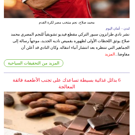
محمد صلاح، نجم منتخب مصر لكرة القدم
لندن - عُمان اليوم
نشر نادي طرابزون سبور التركي مقطع فيديو تشويقياً للنجم المصري محمد
صلاح يوثق اللحظات الأولى لظهوره بقميص ناديه الجديد، موجهاً رسالة إلى
الجماهير التي تنتظره بعد انتشار أنباء انتقاله. وكان النادي قد أعلن أن
مفاوضا...
المزيد
المزيد من التحقيقات السياحية
6 بدائل غذائية بسيطة تساعدك على تجنب الأطعمة فائقة
المعالجة