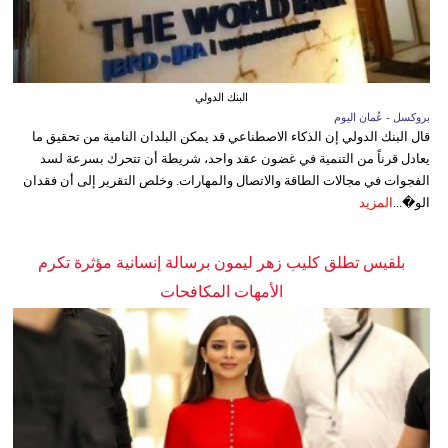
البنك الدولي
بروكسل - عُمان اليوم
قال البنك الدولي إن الذكاء الاصطناعي قد يمكن البلدان النامية من تحقيق ما
يعادل قرناً من التنمية في غضون عقد واحد، شريطة أن تتحرك بسرعة لسد
الفجوات في مجالات الطاقة والاتصال والمهارات. وخلص التقرير إلى أن فقدان
الو�...
المزيد
بلقيس تطلق كليب زهر ليمون برسالة إنسانية مؤثرة تكرم
الأمهات المكافحات