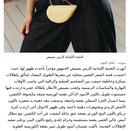
النجمة اللبنانية كارمن بصيبص
بيروت - عُمان اليوم
أبهرت النجمة اللبنانية كارمن بصيبص الجمهور مؤخراً بأحدث ظهور لها، حيث
اعتمدت قصة الشعر القصير متخلية عن شعرها الطويل المعتاد، لتتألق بإطلالات
مبتكرة وخاطفة جمعت بين التصاميم العملية والراقية التي تناسب الأوقات
النهارية والمناسبات الرسمية. ولفتت بصيبص الأنظار بإطلالة عصرية ارتدت فيها
جمبسوت طويل باللون الأسود الداكن بقصة كورسيه ضيقة مكشوفة الكتفين،
بينما انسدل الجزء السفلي بقصة واسعة، ونسقت معه حقيبة يد صغيرة باللون
الأصفر الزبدي ومجوهرات ذهبية ناعمة. وفي ظهور كاجوال آخر، ارتدت كنزة
تريكو باللون البيج الوردي بفتحة عنق مائلة كشفت عن أحد الكتفين، مع بنطال
أبيض عالي الخصر بقصة مستقيمة وحزام جلدي رفيع باللون البني. وعلى صعيد
الإطلالات الفخمة، تألقت بفستان أسود طويل تميز بقصّة الكورسيه العلوية