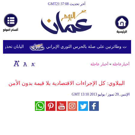
آخر تحديث GMT21:37:08
الرئيسية
أخبارعاجلة
رياضة
ثقافة
 وطائرتين على صلة بالحرس الثوري الإيراني
اليابان تحذر من ا
إقتصاد
أخبارعاجلة
»
أخبار عاجلة
فن
وموسيقى
الببلاوي: كل الإجراءات الاقتصادية بلا قيمة بدون الأمن
أزياء
13:10 2013 الإثنين ,29 تموز / يوليو
GMT
صحة
وتغذية
سياحة