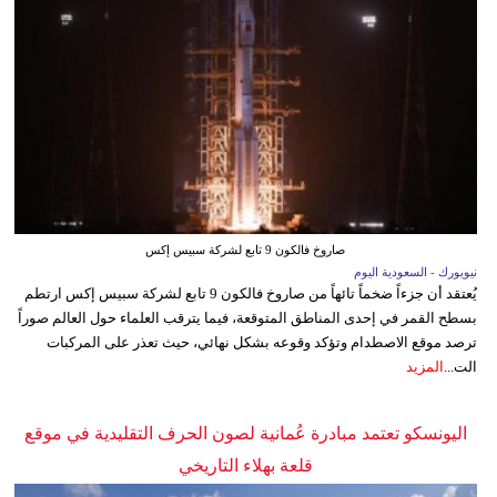
صاروخ فالكون 9 تابع لشركة سبيس إكس
نيويورك - السعودية اليوم
يُعتقد أن جزءاً ضخماً تائهاً من صاروخ فالكون 9 تابع لشركة سبيس إكس ارتطم
بسطح القمر في إحدى المناطق المتوقعة، فيما يترقب العلماء حول العالم صوراً
ترصد موقع الاصطدام وتؤكد وقوعه بشكل نهائي، حيث تعذر على المركبات
الت...
المزيد
اليونسكو تعتمد مبادرة عُمانية لصون الحرف التقليدية في موقع
قلعة بهلاء التاريخي