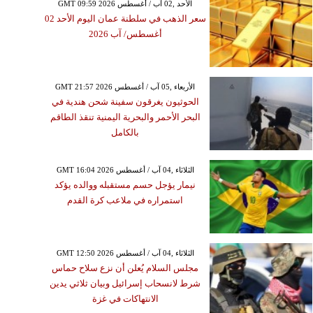
GMT 09:59 2026 الأحد ,02 آب / أغسطس
سعر الذهب في سلطنة عمان اليوم الأحد 02
أغسطس/ آب 2026
GMT 21:57 2026 الأربعاء ,05 آب / أغسطس
الحوثيون يغرقون سفينة شحن هندية في
البحر الأحمر والبحرية اليمنية تنقذ الطاقم
بالكامل
GMT 16:04 2026 الثلاثاء ,04 آب / أغسطس
نيمار يؤجل حسم مستقبله ووالده يؤكد
استمراره في ملاعب كرة القدم
GMT 12:50 2026 الثلاثاء ,04 آب / أغسطس
مجلس السلام يُعلن أن نزع سلاح حماس
شرط لانسحاب إسرائيل وبيان ثلاثي يدين
الانتهاكات في غزة