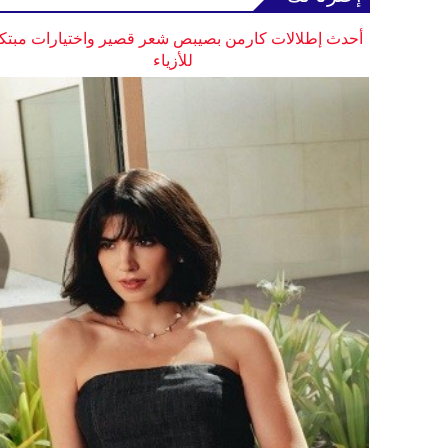
أحدث إطلالات كارمن بصيبص شعر قصير واختيارات مبتك
للأزياء