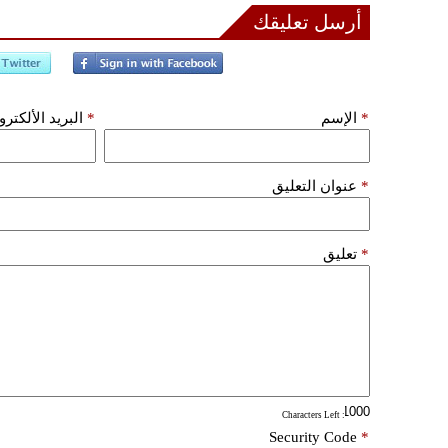
أرسل تعليقك
*
الإسم
*
البريد الألكتر
*
عنوان التعليق
*
تعليق
: Characters Left
Security Code
*