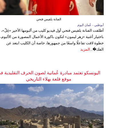
الفنانة بلقيس فتحي
أبوظبي - عُمان اليوم
أطلقت الفنانة بلقيس فتحي أول فيديو كليب من ألبومها الأخير «غِلّ»،
باختيار أغنية «زهر ليمون» لتكون باكورة الأعمال المصورة من الألبوم،
خطوة لاقت تفاعلًا واسعًا من جمهورها، خاصة أن الكليب ابتعد عن
الفك�...
المزيد
اليونسكو تعتمد مبادرة عُمانية لصون الحرف التقليدية ف
موقع قلعة بهلاء التاريخي