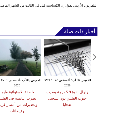
التلفزيون الأردني يقول إن الكساسبة قتل في الثالث من الشهر الماضي
أخبار ذات صلة
الأربعاء ,05 آب / أغسطس GMT 16:02
الخميس ,06 آب / أغسطس GMT 15:43
الخميس ,06 آب / أغ
2026
2026
20
 عقوبات عن
زلزال بقوة 5.9 درجة يضرب
العاصفة الاستوائية مايما
تين على صلة
جنوب الفلبين دون تسجيل
تضرب اليابسة في الفلبي
ري الإيراني
ضحايا
وتحذيرات من أمطار غزير
وفيضانات