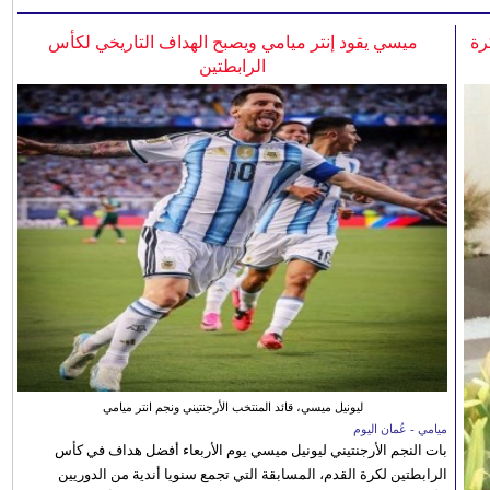
رة
ميسي يقود إنتر ميامي ويصبح الهداف التاريخي لكأس
الرابطتين
ليونيل ميسي، قائد المنتخب الأرجنتيني ونجم انتر ميامي
ميامي - عُمان اليوم
بات النجم الأرجنتيني ليونيل ميسي يوم الأربعاء أفضل هداف في كأس
الرابطتين لكرة القدم، المسابقة التي تجمع سنويا أندية من الدوريين