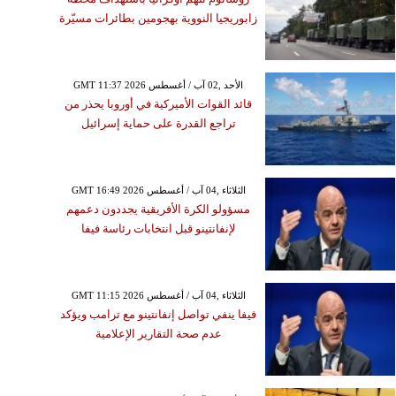
زابوريجيا النووية بهجومين بطائرات مسيّرة
GMT 11:37 2026 الأحد ,02 آب / أغسطس
قائد القوات الأميركية في أوروبا يحذر من
تراجع القدرة على حماية إسرائيل
GMT 16:49 2026 الثلاثاء ,04 آب / أغسطس
مسؤولو الكرة الأفريقية يجددون دعمهم
لإنفانتينو قبل انتخابات رئاسة فيفا
GMT 11:15 2026 الثلاثاء ,04 آب / أغسطس
فيفا ينفي تواصل إنفانتينو مع ترامب ويؤكد
عدم صحة التقارير الإعلامية