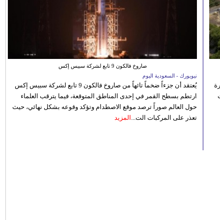
صاروخ فالكون 9 تابع لشركة سبيس إكس
نيويورك - السعودية اليوم
رة
يُعتقد أن جزءاً ضخماً تائهاً من صاروخ فالكون 9 تابع لشركة سبيس إكس
ارتطم بسطح القمر في إحدى المناطق المتوقعة، فيما يترقب العلماء
حول العالم صوراً ترصد موقع الاصطدام وتؤكد وقوعه بشكل نهائي، حيث
تعذر على المركبات الت...
المزيد