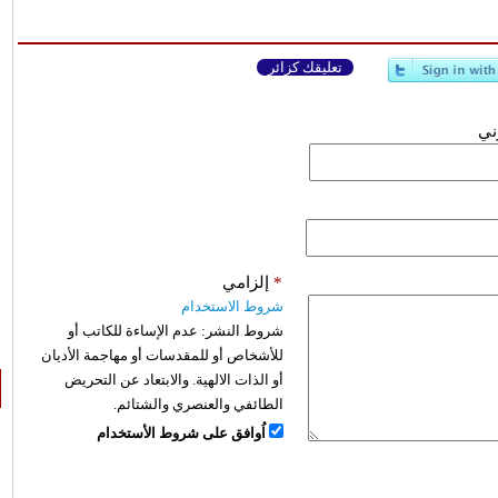
تعليقك كزائر
وني
*
إلزامي
شروط الاستخدام
شروط النشر:
عدم الإساءة للكاتب أو
للأشخاص أو للمقدسات أو مهاجمة الأديان
أو الذات الالهية. والابتعاد عن التحريض
الطائفي والعنصري والشتائم.
اُوافق على شروط الأستخدام