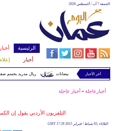
الجمعة 7 آب / أغسطس 2026
الرئيسية
أخبار
أخبار
إعلام
أخر الأخبار
 وتحذيرات من أمطار غزيرة وفيضانات
ريال مدريد يحسم صفقة ديوماندي 
أخبارعاجلة
»
أخبار عاجلة
التلفزيون الأردني يقول إن الك
17:29 2015 الثلاثاء ,03 شباط / فبراير
GMT