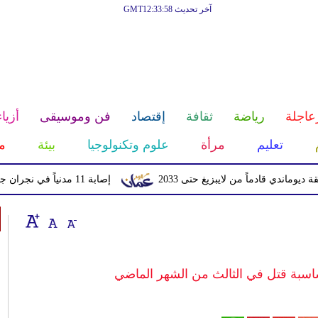
آخر تحديث GMT12:33:58
عاجلة
رياضة
ثقافة
إقتصاد
فن وموسيقى
أزياء
تعليم
مرأة
علوم وتكنولوجيا
بيئة
م
قادماً من لايبزيغ حتى 2033
إصابة 11 مدنياً في نجران جراء اعتداءات حوثية بالمقذوفات
ساسبة قتل في الثالث من الشهر الماضي