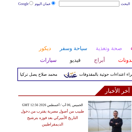
البحث
عمان اليوم
Google
صحة وتغذية
سياحة وسفر
ديكور
دونات
أبراج
فيديو
سيارات
محمد صلاح يصل تركيا الأربعاء لإتمام انتق
آخر الأخبار
GMT 12:56 2026 الخميس ,06 آب / أغسطس
طبيب من أصول مصرية يقترب من دخول
التاريخ الأميركي بعد فوزه بترشيح
الديمقراطيين