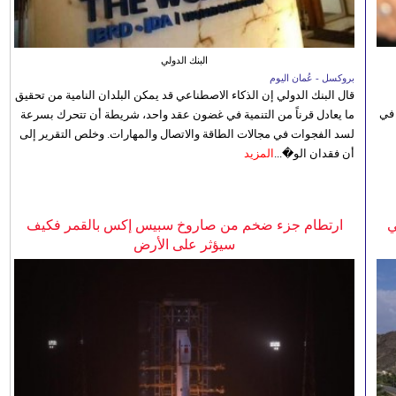
البنك الدولي
بروكسل - عُمان اليوم
قال البنك الدولي إن الذكاء الاصطناعي قد يمكن البلدان النامية من تحقيق
 في
ما يعادل قرناً من التنمية في غضون عقد واحد، شريطة أن تتحرك بسرعة
لسد الفجوات في مجالات الطاقة والاتصال والمهارات. وخلص التقرير إلى
أن فقدان الو�...
المزيد
ي
ارتطام جزء ضخم من صاروخ سبيس إكس بالقمر فكيف
سيؤثر على الأرض