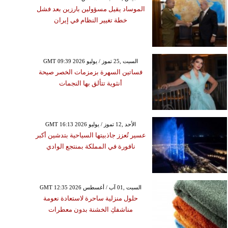
الموساد يقيل مسؤولين بارزين بعد فشل
خطة تغيير النظام في إيران
GMT 09:39 2026 السبت ,25 تموز / يوليو
فساتين السهرة بزمزمات الخصر صيحة
أنثوية تتألق بها النجمات
GMT 16:13 2026 الأحد ,12 تموز / يوليو
عسير تُعزز جاذبيتها السياحية بتدشين أكبر
نافورة في المملكة بمنتجع الوادي
GMT 12:35 2026 السبت ,01 آب / أغسطس
حلول منزلية ساحرة لاستعادة نعومة
مناشفكِ الخشنة بدون معطرات