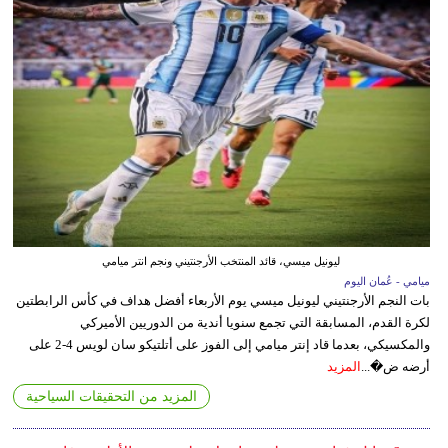
ليونيل ميسي، قائد المنتخب الأرجنتيني ونجم انتر ميامي
ميامي - عُمان اليوم
بات النجم الأرجنتيني ليونيل ميسي يوم الأربعاء أفضل هداف في كأس الرابطتين
لكرة القدم، المسابقة التي تجمع سنويا أندية من الدوريين الأميركي
والمكسيكي، بعدما قاد إنتر ميامي إلى الفوز على أتلتيكو سان لويس 4-2 على
أرضه ض�...
المزيد
المزيد من التحقيقات السياحية