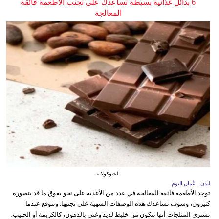
6 بدائل غذائية بسيطة تساعدك على تجنب الأطعمة فائقة
المعالجة
الشوكولاتة
لندن - عُمان اليوم
توجد الأطعمة فائقة المعالجة في عدد من الأغذية على نحو يفوق ما قد يتصوره
كثيرون، وسوف تساعدك هذه الوصفات الشهية على تجنبها. ونتوقع عندما
نشتري المثلجات أنها تتكون من خليط لذيذ وغني بالدهون، كالكريمة أو الحليب،