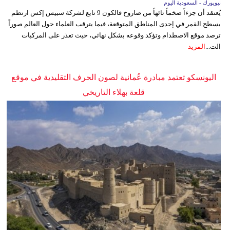
نيويورك - السعودية اليوم
يُعتقد أن جزءاً ضخماً تائهاً من صاروخ فالكون 9 تابع لشركة سبيس إكس ارتطم
بسطح القمر في إحدى المناطق المتوقعة، فيما يترقب العلماء حول العالم صوراً
ترصد موقع الاصطدام وتؤكد وقوعه بشكل نهائي، حيث تعذر على المركبات
الت...
المزيد
اليونسكو تعتمد مبادرة عُمانية لصون الحرف التقليدية في موقع
قلعة بهلاء التاريخي