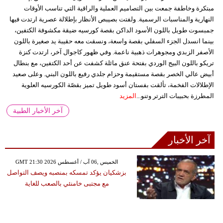
مبتكرة وخاطفة جمعت بين التصاميم العملية والراقية التي تناسب الأوقات
النهارية والمناسبات الرسمية. ولفتت بصيبص الأنظار بإطلالة عصرية ارتدت فيها
جمبسوت طويل باللون الأسود الداكن بقصة كورسيه ضيقة مكشوفة الكتفين،
بينما انسدل الجزء السفلي بقصة واسعة، ونسقت معه حقيبة يد صغيرة باللون
الأصفر الزبدي ومجوهرات ذهبية ناعمة. وفي ظهور كاجوال آخر، ارتدت كنزة
تريكو باللون البيج الوردي بفتحة عنق مائلة كشفت عن أحد الكتفين، مع بنطال
أبيض عالي الخصر بقصة مستقيمة وحزام جلدي رفيع باللون البني. وعلى صعيد
الإطلالات الفخمة، تألقت بفستان أسود طويل تميز بقصّة الكورسيه العلوية
المطرزة بحبيبات الترتر وتنو...
المزيد
آخر الأخبار الطبية
آخر الأخبار
GMT 21:30 2026 الخميس ,06 آب / أغسطس
بزشكيان يؤكد تمسكه بمنصبه ويصف التواصل
مع مجتبى خامنئي بالصعب للغاية