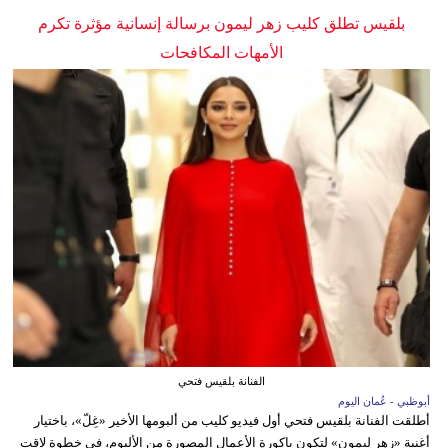
بلقيس تطلق كليب زهر ليمون برسالة إنسانية مؤثرة تكرم
الأمهات المكافحات
الفنانة بلقيس فتحي
أبوظبي - عُمان اليوم
أطلقت الفنانة بلقيس فتحي أول فيديو كليب من ألبومها الأخير «غِلّ»، باختيار
أغنية «زهر ليمون» لتكون باكورة الأعمال المصورة من الألبوم، في خطوة لاقت