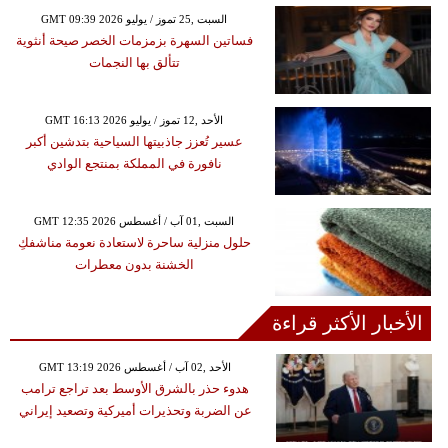
GMT 09:39 2026 السبت ,25 تموز / يوليو
فساتين السهرة بزمزمات الخصر صيحة أنثوية
تتألق بها النجمات
GMT 16:13 2026 الأحد ,12 تموز / يوليو
عسير تُعزز جاذبيتها السياحية بتدشين أكبر
نافورة في المملكة بمنتجع الوادي
GMT 12:35 2026 السبت ,01 آب / أغسطس
حلول منزلية ساحرة لاستعادة نعومة مناشفكِ
الخشنة بدون معطرات
الأخبار الأكثر قراءة
GMT 13:19 2026 الأحد ,02 آب / أغسطس
هدوء حذر بالشرق الأوسط بعد تراجع ترامب
عن الضربة وتحذيرات أميركية وتصعيد إيراني