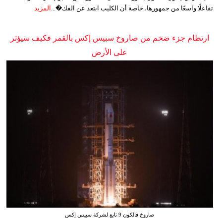
تفاعلًا واسعًا من جمهورها، خاصة أن الكليب ابتعد عن الفك�...
المزيد
ارتطام جزء ضخم من صاروخ سبيس إكس بالقمر فكيف سيؤثر
على الأرض
صاروخ فالكون 9 تابع لشركة سبيس إكس