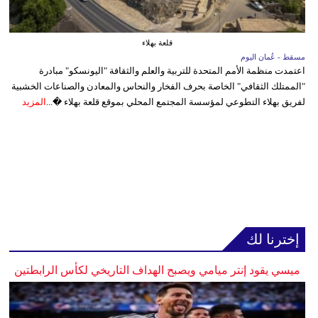
قلعة بهلاء
مسقط - عُمان اليوم
اعتمدت منظمة الأمم المتحدة للتربية والعلم والثقافة "اليونسكو" مبادرة
"الممتلك الثقافي" الخاصة بحرف الفخار والنحاس والمعادن والصناعات الخشبية
لفريق بهلاء التطوعي لمؤسسة المجتمع المحلي بموقع قلعة بهلاء �...
المزيد
إخترنا لك
ميسي يقود إنتر ميامي ويصبح الهداف التاريخي لكأس الرابطتين