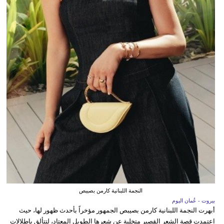
النجمة اللبنانية كارمن بصيبص
بيروت - عُمان اليوم
أبهرت النجمة اللبنانية كارمن بصيبص الجمهور مؤخراً بأحدث ظهور لها، حيث
اعتمدت قصة الشعر القصير متخلية عن شعرها الطويل المعتاد، لتتألق بإطلالات