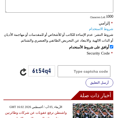
فيديو
: Characters Left
سيارات
*
إلزامي
شروط الاستخدام
شروط النشر:
عدم الإساءة للكاتب أو للأشخاص أو للمقدسات أو مهاجمة الأديان
أو الذات الالهية. والابتعاد عن التحريض الطائفي والعنصري والشتائم.
اُوافق على شروط الأستخدام
Security Code
*
أرسل التعليق
أخبار ذات صلة
GMT 16:02 2026 الأربعاء ,05 آب / أغسطس
واشنطن ترفع عقوبات عن شركات وطائرتين