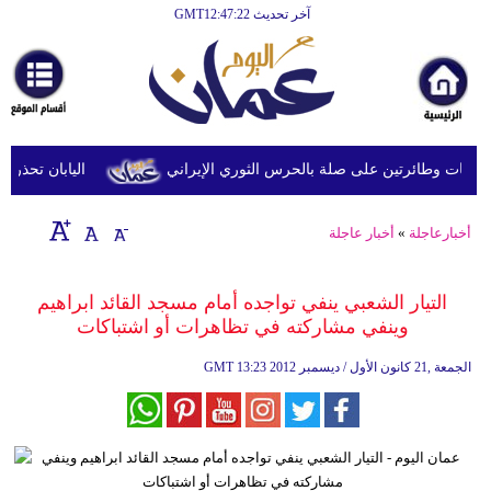
آخر تحديث GMT12:47:22
الرئيسية
أخبارعاجلة
رياضة
ثقافة
 وطائرتين على صلة بالحرس الثوري الإيراني
اليابان تحذر من ا
إقتصاد
أخبارعاجلة
»
أخبار عاجلة
فن
وموسيقى
التيار الشعبي ينفي تواجده أمام مسجد القائد ابراهيم
وينفي مشاركته في تظاهرات أو اشتباكات
أزياء
13:23 2012 الجمعة ,21 كانون الأول / ديسمبر
GMT
صحة
وتغذية
سياحة