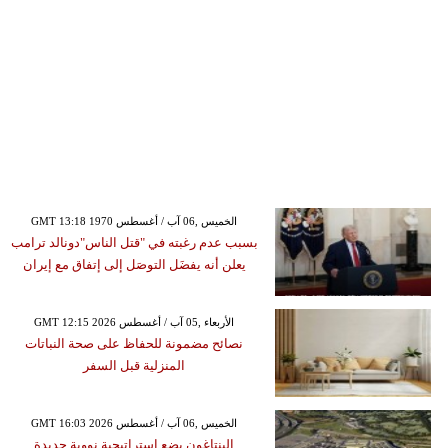
GMT 13:18 1970 الخميس ,06 آب / أغسطس
بسبب عدم رغبته في "قتل الناس"دونالد ترامب
يعلن أنه يفضَل التوصَل إلى إتفاق مع إيران
GMT 12:15 2026 الأربعاء ,05 آب / أغسطس
نصائح مضمونة للحفاظ على صحة النباتات
المنزلية قبل السفر
GMT 16:03 2026 الخميس ,06 آب / أغسطس
البنتاغون يضع استراتيجية نووية جديدة