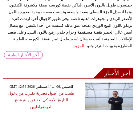
جمبسوت طويل باللون الأسود الداكن بقصة كورسيه ضيقة مكشوفة الكتفين،
بينما انسدل الجزء السفلي بقصة واسعة، ونسقت معه حقيبة يد صغيرة باللون
الأصفر الزبدي ومجوهرات ذهبية ناعمة. وفي ظهور كاجوال آخر، ارتدت كنزة
تريكو باللون البيج الوردي بفتحة عنق مائلة كشفت عن أحد الكتفين، مع بنطال
أبيض عالي الخصر بقصة مستقيمة وحزام جلدي رفيع باللون البني. وعلى صعيد
الإطلالات الفخمة، تألقت بفستان أسود طويل تميز بقصّة الكورسيه العلوية
المطرزة بحبيبات الترتر وتنو...
المزيد
آخر الأخبار الطبية
آخر الأخبار
GMT 12:56 2026 الخميس ,06 آب / أغسطس
طبيب من أصول مصرية يقترب من دخول
التاريخ الأميركي بعد فوزه بترشيح
الديمقراطيين