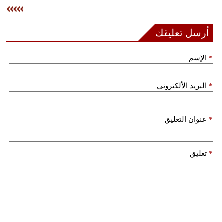
وسفر
ديكور
أرسل تعليقك
أخبار
*
الإسم
إعلام
*
البريد الألكتروني
تعليم
مرأة
*
عنوان التعليق
علوم
وتكنولوجيا
*
تعليق
بيئة
مدوَّنات
أبراج