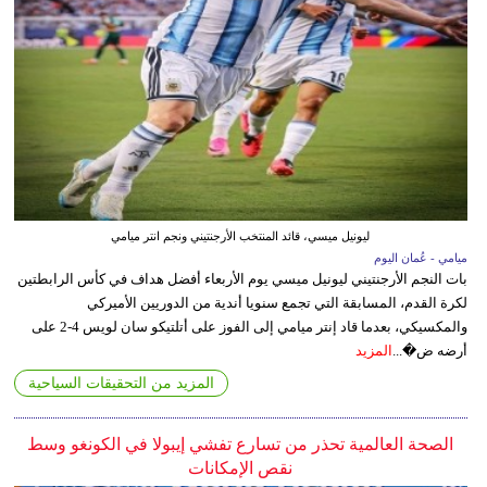
ليونيل ميسي، قائد المنتخب الأرجنتيني ونجم انتر ميامي
ميامي - عُمان اليوم
بات النجم الأرجنتيني ليونيل ميسي يوم الأربعاء أفضل هداف في كأس الرابطتين
لكرة القدم، المسابقة التي تجمع سنويا أندية من الدوريين الأميركي
والمكسيكي، بعدما قاد إنتر ميامي إلى الفوز على أتلتيكو سان لويس 4-2 على
أرضه ض�...
المزيد
المزيد من التحقيقات السياحية
الصحة العالمية تحذر من تسارع تفشي إيبولا في الكونغو وسط
نقص الإمكانات