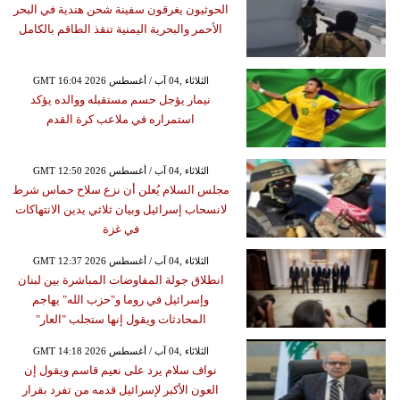
الحوثيون يغرقون سفينة شحن هندية في البحر
الأحمر والبحرية اليمنية تنقذ الطاقم بالكامل
GMT 16:04 2026 الثلاثاء ,04 آب / أغسطس
نيمار يؤجل حسم مستقبله ووالده يؤكد
استمراره في ملاعب كرة القدم
GMT 12:50 2026 الثلاثاء ,04 آب / أغسطس
مجلس السلام يُعلن أن نزع سلاح حماس شرط
لانسحاب إسرائيل وبيان ثلاثي يدين الانتهاكات
في غزة
GMT 12:37 2026 الثلاثاء ,04 آب / أغسطس
انطلاق جولة المفاوضات المباشرة بين لبنان
وإسرائيل في روما و"حزب الله" يهاجم
المحادثات ويقول إنها ستجلب "العار"
GMT 14:18 2026 الثلاثاء ,04 آب / أغسطس
نواف سلام يرد على نعيم قاسم ويقول إن
العون الأكبر لإسرائيل قدمه من تفرد بقرار