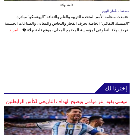
قلعة بهلاء
مسقط - عُمان اليوم
اعتمدت منظمة الأمم المتحدة للتربية والعلم والثقافة "اليونسكو" مبادرة
"الممتلك الثقافي" الخاصة بحرف الفخار والنحاس والمعادن والصناعات الخشبية
لفريق بهلاء التطوعي لمؤسسة المجتمع المحلي بموقع قلعة بهلاء �...
المزيد
إخترنا لك
ميسي يقود إنتر ميامي ويصبح الهداف التاريخي لكأس الرابطتين