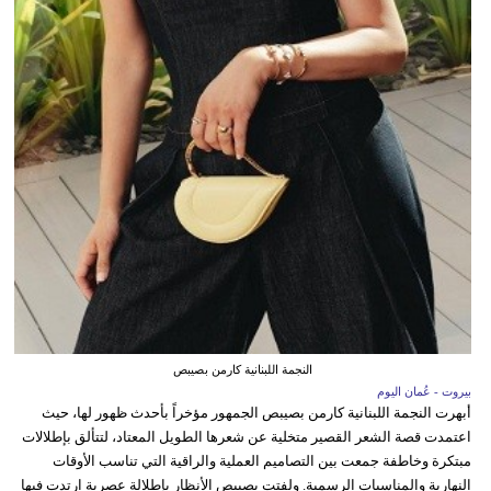
النجمة اللبنانية كارمن بصيبص
بيروت - عُمان اليوم
أبهرت النجمة اللبنانية كارمن بصيبص الجمهور مؤخراً بأحدث ظهور لها، حيث
اعتمدت قصة الشعر القصير متخلية عن شعرها الطويل المعتاد، لتتألق بإطلالات
مبتكرة وخاطفة جمعت بين التصاميم العملية والراقية التي تناسب الأوقات
النهارية والمناسبات الرسمية. ولفتت بصيبص الأنظار بإطلالة عصرية ارتدت فيها