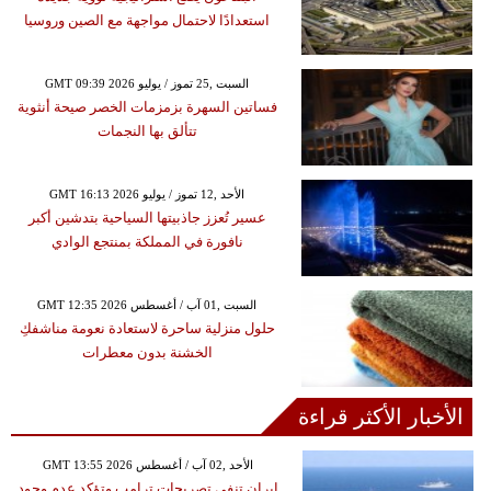
استعدادًا لاحتمال مواجهة مع الصين وروسيا
GMT 09:39 2026 السبت ,25 تموز / يوليو
فساتين السهرة بزمزمات الخصر صيحة أنثوية
تتألق بها النجمات
GMT 16:13 2026 الأحد ,12 تموز / يوليو
عسير تُعزز جاذبيتها السياحية بتدشين أكبر
نافورة في المملكة بمنتجع الوادي
GMT 12:35 2026 السبت ,01 آب / أغسطس
حلول منزلية ساحرة لاستعادة نعومة مناشفكِ
الخشنة بدون معطرات
الأخبار الأكثر قراءة
GMT 13:55 2026 الأحد ,02 آب / أغسطس
إيران تنفي تصريحات ترامب وتؤكد عدم وجود