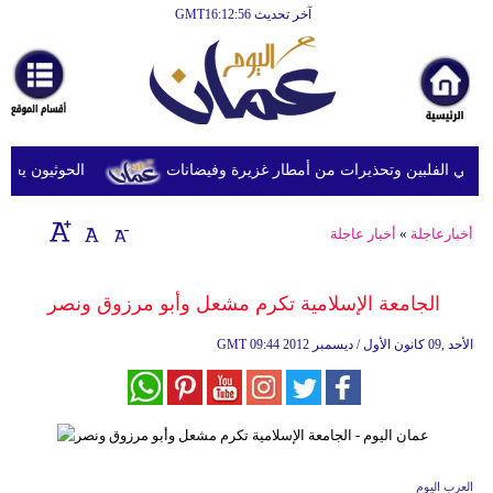
آخر تحديث GMT16:12:56
الرئيسية
أخبارعاجلة
رياضة
ثقافة
في الفلبين وتحذيرات من أمطار غزيرة وفيضانات
الحوثيون يعلنون
إقتصاد
أخبارعاجلة
»
أخبار عاجلة
فن
وموسيقى
الجامعة الإسلامية تكرم مشعل وأبو مرزوق ونصر
أزياء
09:44 2012 الأحد ,09 كانون الأول / ديسمبر
GMT
صحة
وتغذية
سياحة
العرب اليوم