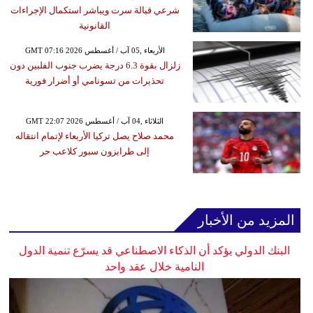
شرعي قبالة سرت ويباشر استكمال الإجراءات
القانونية
GMT 07:16 2026 الأربعاء ,05 آب / أغسطس
زلزال بقوة 6.3 درجة يضرب جنوب الفلبين دون
تحذيرات من تسونامي أو أضرار فورية
GMT 22:07 2026 الثلاثاء ,04 آب / أغسطس
محمد صلاح يصل تركيا الأربعاء لإتمام انتقاله
إلى طرابزون سبور كلاعب حر
المزيد من الأخبار
البنك الدولي يؤكد أن الذكاء الاصطناعي قد يسرّع تنمية الدول
النامية خلال عقد واحد