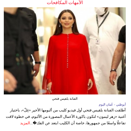
الأمهات المكافحات
الفنانة بلقيس فتحي
أبوظبي - عُمان اليوم
أطلقت الفنانة بلقيس فتحي أول فيديو كليب من ألبومها الأخير «غِلّ»، باختيار
أغنية «زهر ليمون» لتكون باكورة الأعمال المصورة من الألبوم، في خطوة لاقت
تفاعلًا واسعًا من جمهورها، خاصة أن الكليب ابتعد عن الفك�...
المزيد