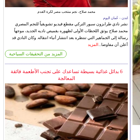
محمد صلاح، نجم منتخب مصر لكرة القدم
لندن - عُمان اليوم
نشر نادي طرابزون سبور التركي مقطع فيديو تشويقياً للنجم المصري
محمد صلاح يوثق اللحظات الأولى لظهوره بقميص ناديه الجديد، موجهاً
رسالة إلى الجماهير التي تنتظره بعد انتشار أنباء انتقاله. وكان النادي قد
أعلن أن مفاوضا...
المزيد
المزيد من التحقيقات السياحية
6 بدائل غذائية بسيطة تساعدك على تجنب الأطعمة فائقة
المعالجة