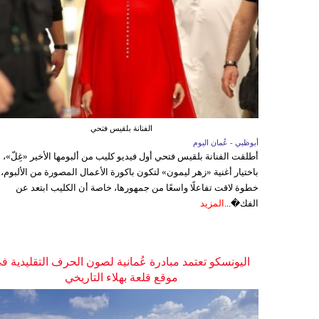
الفنانة بلقيس فتحي
أبوظبي - عُمان اليوم
أطلقت الفنانة بلقيس فتحي أول فيديو كليب من ألبومها الأخير «غِلّ»،
باختيار أغنية «زهر ليمون» لتكون باكورة الأعمال المصورة من الألبوم،
خطوة لاقت تفاعلًا واسعًا من جمهورها، خاصة أن الكليب ابتعد عن
الفك�...
المزيد
اليونسكو تعتمد مبادرة عُمانية لصون الحرف التقليدية ف
موقع قلعة بهلاء التاريخي