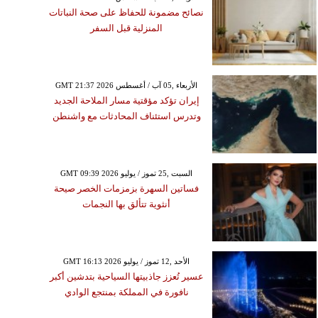
نصائح مضمونة للحفاظ على صحة النباتات
المنزلية قبل السفر
GMT 21:37 2026 الأربعاء ,05 آب / أغسطس
إيران تؤكد مؤقتية مسار الملاحة الجديد
وتدرس استئناف المحادثات مع واشنطن
GMT 09:39 2026 السبت ,25 تموز / يوليو
فساتين السهرة بزمزمات الخصر صيحة
أنثوية تتألق بها النجمات
GMT 16:13 2026 الأحد ,12 تموز / يوليو
عسير تُعزز جاذبيتها السياحية بتدشين أكبر
نافورة في المملكة بمنتجع الوادي