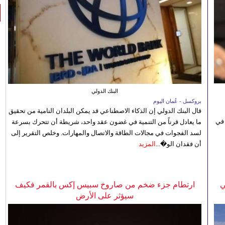
البنك الدولي
بروكسل - عُمان اليوم
قال البنك الدولي إن الذكاء الاصطناعي قد يمكن البلدان النامية من تحقيق
 في
ما يعادل قرناً من التنمية في غضون عقد واحد، شريطة أن تتحرك بسرعة
لسد الفجوات في مجالات الطاقة والاتصال والمهارات. وخلص التقرير إلى
أن فقدان الو�...
المزيد
ي
ارتطام جزء ضخم من صاروخ سبيس إكس بالقمر فكيف
سيؤثر على الأرض