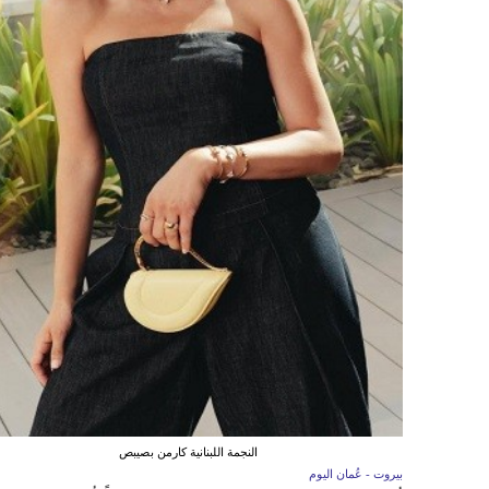
النجمة اللبنانية كارمن بصيبص
بيروت - عُمان اليوم