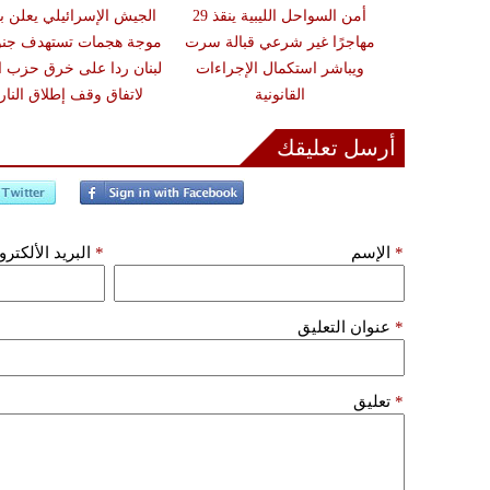
زلزال بقوة 6.3 درجة يضرب
أمن السواحل الليبية ينقذ 29
الجيش الإسرائيلي يعلن ب
ون تحذيرات من
مهاجرًا غير شرعي قبالة سرت
موجة هجمات تستهدف جن
أضرار فورية
ويباشر استكمال الإجراءات
لبنان ردا على خرق حزب ال
القانونية
لاتفاق وقف إطلاق النار
أرسل تعليقك
*
الإسم
*
البريد الألكتر
*
عنوان التعليق
*
تعليق