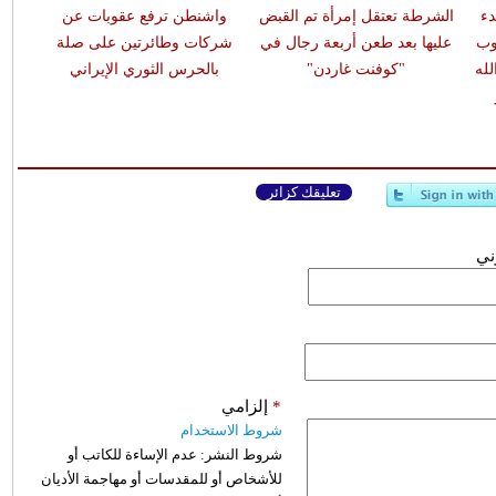
دء
الشرطة تعتقل إمرأة تم القبض
واشنطن ترفع عقوبات عن
وب
عليها بعد طعن أربعة رجال في
شركات وطائرتين على صلة
له
"كوفنت غاردن"
بالحرس الثوري الإيراني
تعليقك كزائر
وني
*
إلزامي
شروط الاستخدام
شروط النشر:
عدم الإساءة للكاتب أو
للأشخاص أو للمقدسات أو مهاجمة الأديان