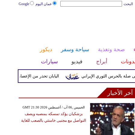
البحث
عمان اليوم
Google
صحة وتغذية
سياحة وسفر
ديكور
دونات
أبراج
فيديو
سيارات
لحرس الثوري الإيراني
اليابان تحذر من الإعصار دولفين ورياح عات
آخر الأخبار
GMT 21:30 2026 الخميس ,06 آب / أغسطس
بزشكيان يؤكد تمسكه بمنصبه ويصف
التواصل مع مجتبى خامنئي بالصعب للغاية