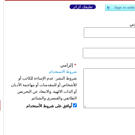
تعليقك كزائر
وني
*
إلزامي
شروط الاستخدام
شروط النشر:
عدم الإساءة للكاتب أو
للأشخاص أو للمقدسات أو مهاجمة الأديان
أو الذات الالهية. والابتعاد عن التحريض
الطائفي والعنصري والشتائم.
اُوافق على شروط الأستخدام