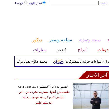
البحث
عمان اليوم
Google
صحة وتغذية
سياحة وسفر
ديكور
دونات
أبراج
فيديو
سيارات
محمد صلاح يصل تركيا الأربعاء لإتمام انتق
آخر الأخبار
GMT 12:56 2026 الخميس ,06 آب / أغسطس
طبيب من أصول مصرية يقترب من دخول
التاريخ الأميركي بعد فوزه بترشيح
الديمقراطيين