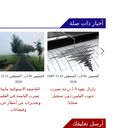
أخبار ذات صلة
الأربعاء ,05 آب / أغسطس GMT 16:02
الخميس ,06 آب / أغسطس GMT 15:43
الخميس ,06 آب / أغ
2026
2026
20
 عقوبات عن
زلزال بقوة 5.9 درجة يضرب
العاصفة الاستوائية مايما
تين على صلة
جنوب الفلبين دون تسجيل
تضرب اليابسة في الفلبي
ري الإيراني
ضحايا
وتحذيرات من أمطار غزير
وفيضانات
أرسل تعليقك