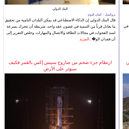
البنك الدولي
بروكسل - عُمان اليوم
قال البنك الدولي إن الذكاء الاصطناعي قد يمكن البلدان النامية من تحقيق
 في
ما يعادل قرناً من التنمية في غضون عقد واحد، شريطة أن تتحرك بسرعة
لسد الفجوات في مجالات الطاقة والاتصال والمهارات. وخلص التقرير إلى
أن فقدان الو�...
المزيد
ي
ارتطام جزء ضخم من صاروخ سبيس إكس بالقمر فكيف
سيؤثر على الأرض