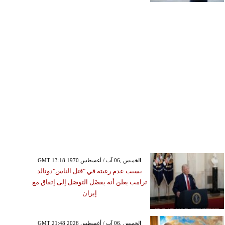
GMT 13:18 1970 الخميس ,06 آب / أغسطس
بسبب عدم رغبته في "قتل الناس"دونالد
ترامب يعلن أنه يفضَل التوصَل إلى إتفاق مع
إيران
GMT 21:48 2026 الخميس ,06 آب / أغسطس