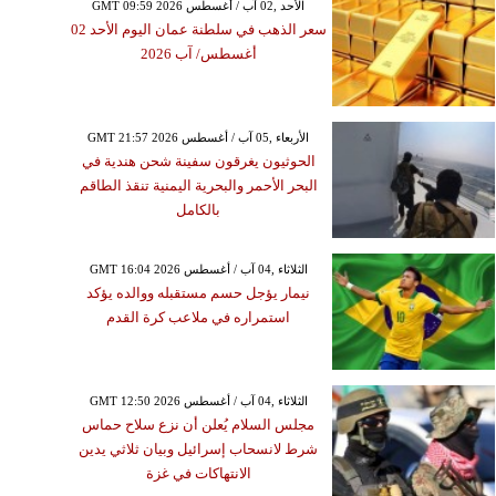
GMT 09:59 2026 الأحد ,02 آب / أغسطس
سعر الذهب في سلطنة عمان اليوم الأحد 02
أغسطس/ آب 2026
GMT 21:57 2026 الأربعاء ,05 آب / أغسطس
الحوثيون يغرقون سفينة شحن هندية في
البحر الأحمر والبحرية اليمنية تنقذ الطاقم
بالكامل
GMT 16:04 2026 الثلاثاء ,04 آب / أغسطس
نيمار يؤجل حسم مستقبله ووالده يؤكد
استمراره في ملاعب كرة القدم
GMT 12:50 2026 الثلاثاء ,04 آب / أغسطس
مجلس السلام يُعلن أن نزع سلاح حماس
شرط لانسحاب إسرائيل وبيان ثلاثي يدين
الانتهاكات في غزة