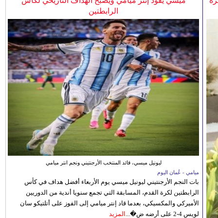
رة
ميسي يقود إنتر ميامي ويصبح الهداف التاريخي لكأس
الرابطتين
ليونيل ميسي، قائد المنتخب الأرجنتيني ونجم انتر ميامي
ميامي - عُمان اليوم
بات النجم الأرجنتيني ليونيل ميسي يوم الأربعاء أفضل هداف في كأس
الرابطتين لكرة القدم، المسابقة التي تجمع سنويا أندية من الدوريين
الأميركي والمكسيكي، بعدما قاد إنتر ميامي إلى الفوز على أتلتيكو سان
لويس 4-2 على أرضه ض�...
المزيد