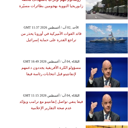
زابوريجيا النووية بهجومين بطائرات مسيّرة
GMT 11:37 2026 الأحد ,02 آب / أغسطس
قائد القوات الأميركية في أوروبا يحذر من
تراجع القدرة على حماية إسرائيل
GMT 16:49 2026 الثلاثاء ,04 آب / أغسطس
مسؤولو الكرة الأفريقية يجددون دعمهم
لإنفانتينو قبل انتخابات رئاسة فيفا
GMT 11:15 2026 الثلاثاء ,04 آب / أغسطس
فيفا ينفي تواصل إنفانتينو مع ترامب ويؤكد
عدم صحة التقارير الإعلامية