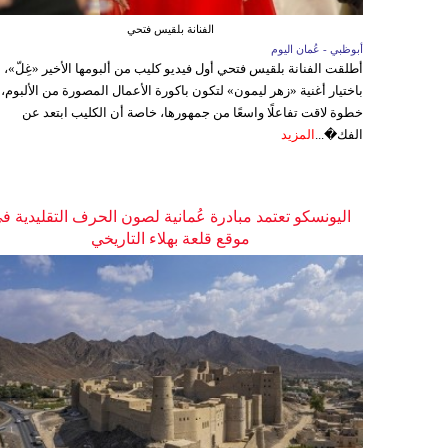
الفنانة بلقيس فتحي
أبوظبي - عُمان اليوم
أطلقت الفنانة بلقيس فتحي أول فيديو كليب من ألبومها الأخير «غِلّ»،
باختيار أغنية «زهر ليمون» لتكون باكورة الأعمال المصورة من الألبوم،
خطوة لاقت تفاعلًا واسعًا من جمهورها، خاصة أن الكليب ابتعد عن
الفك�...
المزيد
اليونسكو تعتمد مبادرة عُمانية لصون الحرف التقليدية ف
موقع قلعة بهلاء التاريخي