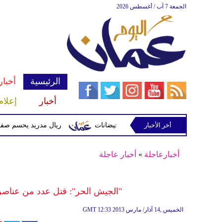
الجمعة 7 آب / أغسطس 2026
الرئيسية
أخبار
أخبار
إعلام
أخر الأخبار
 وتحذيرات من أمطار غزيرة وفيضانات
ريال مدريد يحسم صفقة ديوماندي 
أخبارعاجلة
»
أخبار عاجلة
"الجيش الحر": قتل عدد من عناصر 
12:33 2013 الخميس ,14 آذار/ مارس
GMT