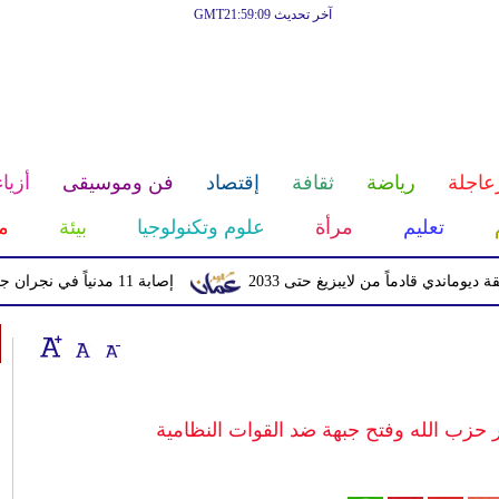
آخر تحديث GMT21:59:09
عاجلة
رياضة
ثقافة
إقتصاد
فن وموسيقى
أزياء
تعليم
مرأة
علوم وتكنولوجيا
بيئة
م
قادماً من لايبزيغ حتى 2033
إصابة 11 مدنياً في نجران جراء اعتداءات حوثية بالمقذوفات
حزب الله وفتح جبهة ضد القوات النظامية