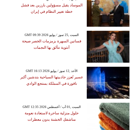
الموساد يقيل مسؤولين بارزين بعد فشل
خطة تغيير النظام في إيران
GMT 09:39 2026 السبت ,25 تموز / يوليو
فساتين السهرة بزمزمات الخصر صيحة
أنثوية تتألق بها النجمات
GMT 16:13 2026 الأحد ,12 تموز / يوليو
عسير تُعزز جاذبيتها السياحية بتدشين أكبر
نافورة في المملكة بمنتجع الوادي
GMT 12:35 2026 السبت ,01 آب / أغسطس
حلول منزلية ساحرة لاستعادة نعومة
مناشفكِ الخشنة بدون معطرات