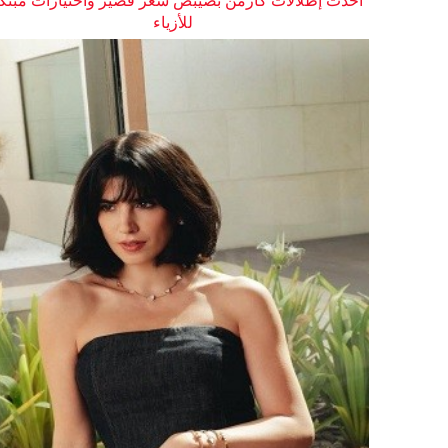
أحدث إطلالات كارمن بصيبص شعر قصير واختيارات مبتك
للأزياء