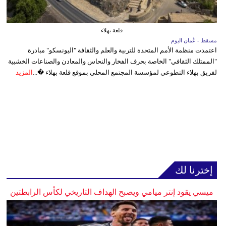
قلعة بهلاء
مسقط - عُمان اليوم
اعتمدت منظمة الأمم المتحدة للتربية والعلم والثقافة "اليونسكو" مبادرة
"الممتلك الثقافي" الخاصة بحرف الفخار والنحاس والمعادن والصناعات الخشبية
لفريق بهلاء التطوعي لمؤسسة المجتمع المحلي بموقع قلعة بهلاء �...
المزيد
إخترنا لك
ميسي يقود إنتر ميامي ويصبح الهداف التاريخي لكأس الرابطتين