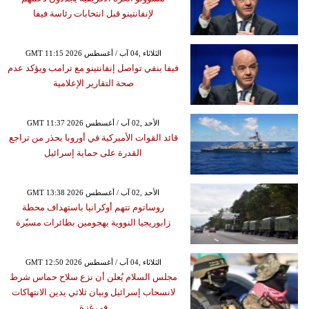
لإنفانتينو قبل انتخابات رئاسة فيفا
GMT 11:15 2026 الثلاثاء ,04 آب / أغسطس
فيفا ينفي تواصل إنفانتينو مع ترامب ويؤكد عدم
صحة التقارير الإعلامية
GMT 11:37 2026 الأحد ,02 آب / أغسطس
قائد القوات الأميركية في أوروبا يحذر من تراجع
القدرة على حماية إسرائيل
GMT 13:38 2026 الأحد ,02 آب / أغسطس
روساتوم تتهم أوكرانيا باستهداف محطة
زابوريجيا النووية بهجومين بطائرات مسيّرة
GMT 12:50 2026 الثلاثاء ,04 آب / أغسطس
مجلس السلام يُعلن أن نزع سلاح حماس شرط
لانسحاب إسرائيل وبيان ثلاثي يدين الانتهاكات
في غزة