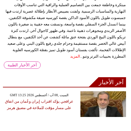
مبتكرة وخاطفة جمعت بين التصاميم العملية والراقية التي تناسب الأوقات
النهارية والمناسبات الرسمية. ولفتت بصيبص الأنظار بإطلالة عصرية ارتدت فيها
جمبسوت طويل باللون الأسود الداكن بقصة كورسيه ضيقة مكشوفة الكتفين،
بينما انسدل الجزء السفلي بقصة واسعة، ونسقت معه حقيبة يد صغيرة باللون
الأصفر الزبدي ومجوهرات ذهبية ناعمة. وفي ظهور كاجوال آخر، ارتدت كنزة
تريكو باللون البيج الوردي بفتحة عنق مائلة كشفت عن أحد الكتفين، مع بنطال
أبيض عالي الخصر بقصة مستقيمة وحزام جلدي رفيع باللون البني. وعلى صعيد
الإطلالات الفخمة، تألقت بفستان أسود طويل تميز بقصّة الكورسيه العلوية
المطرزة بحبيبات الترتر وتنو...
المزيد
آخر الأخبار الطبية
آخر الأخبار
GMT 13:25 2026 السبت ,08 آب / أغسطس
عراقجي يؤكد اقتراب إيران وعُمان من اتفاق
على مسار مؤقت للملاحة في مضيق هرمز