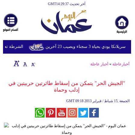
آخر تحديث GMT14:29:37
الرئيسية
أخبارعاجلة
رياضة
ثقافة
ي بحياة 3 سجناء ويصيب 23 آخرين
الشرطة تعتقل إمر
إقتصاد
أخبارعاجلة
»
أخبار عاجلة
فن
وموسيقى
"الجيش الحر" يتمكن من إسقاط طائرتين حربيتين في
إدلب وحماة
أزياء
09:18 2013 الجمعة ,15 شباط / فبراير
GMT
صحة
وتغذية
سياحة