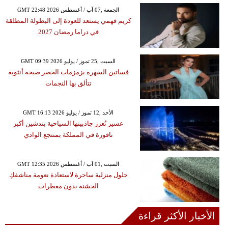
GMT 22:48 2026 الجمعة ,07 آب / أغسطس
كريم فهمي يستعد للعودة إلى البطولة المطلقة
في دراما رمضان 2027
GMT 09:39 2026 السبت ,25 تموز / يوليو
فساتين السهرة بزمزمات الخصر صيحة أنثوية
تتألق بها النجمات
GMT 16:13 2026 الأحد ,12 تموز / يوليو
عسير تُعزز جاذبيتها السياحية بتدشين أكبر
نافورة في المملكة بمنتجع الوادي
GMT 12:35 2026 السبت ,01 آب / أغسطس
حلول منزلية ساحرة لاستعادة نعومة مناشفكِ
الخشنة بدون معطرات
الأخبار الأكثر قراءة