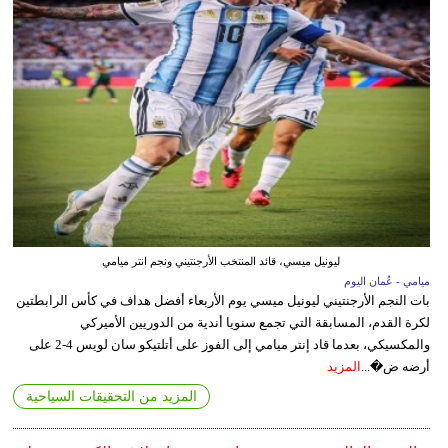
ليونيل ميسي، قائد المنتخب الأرجنتيني ونجم انتر ميامي
ميامي - عُمان اليوم
بات النجم الأرجنتيني ليونيل ميسي يوم الأربعاء أفضل هداف في كأس الرابطتين
لكرة القدم، المسابقة التي تجمع سنويا أندية من الدوريين الأميركي
والمكسيكي، بعدما قاد إنتر ميامي إلى الفوز على أتلتيكو سان لويس 4-2 على
أرضه ض�...
المزيد
المزيد من التحقيقات السياحية