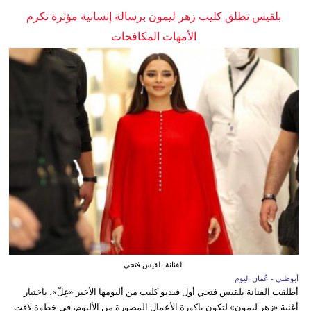
بلقيس تطلق كليب زهر ليمون برسالة إنسانية مؤثرة تكرم
الأمهات المكافحات
الفنانة بلقيس فتحي
أبوظبي - عُمان اليوم
أطلقت الفنانة بلقيس فتحي أول فيديو كليب من ألبومها الأخير «غِلّ»، باختيار
أغنية «زهر ليمون» لتكون باكورة الأعمال المصورة من الألبوم، في خطوة لاقت