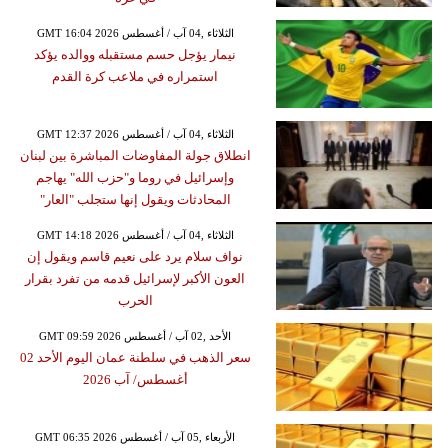
GMT 16:04 2026 الثلاثاء ,04 آب / أغسطس
نيمار يؤجل حسم مستقبله ووالده يؤكد
استمراره في ملاعب كرة القدم
GMT 12:37 2026 الثلاثاء ,04 آب / أغسطس
انطلاق جولة المفاوضات المباشرة بين لبنان
وإسرائيل في روما و"حزب الله" يهاجم
المحادثات ويقول إنها ستجلب "العار"
GMT 14:18 2026 الثلاثاء ,04 آب / أغسطس
نواف سلام يرد على نعيم قاسم ويقول إن
العون الأكبر لإسرائيل قدمه من تفرد بقرار
الحرب
GMT 09:59 2026 الأحد ,02 آب / أغسطس
سعر الذهب في سلطنة عمان اليوم الأحد 02
أغسطس/ آب 2026
GMT 06:35 2026 الأربعاء ,05 آب / أغسطس