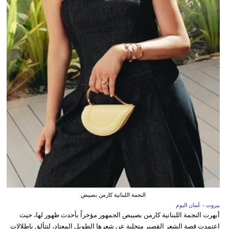
النجمة اللبنانية كارمن بصيبص
بيروت - عُمان اليوم
أبهرت النجمة اللبنانية كارمن بصيبص الجمهور مؤخراً بأحدث ظهور لها، حيث
اعتمدت قصة الشعر القصير متخلية عن شعرها الطويل المعتاد، لتتألق بإطلالات