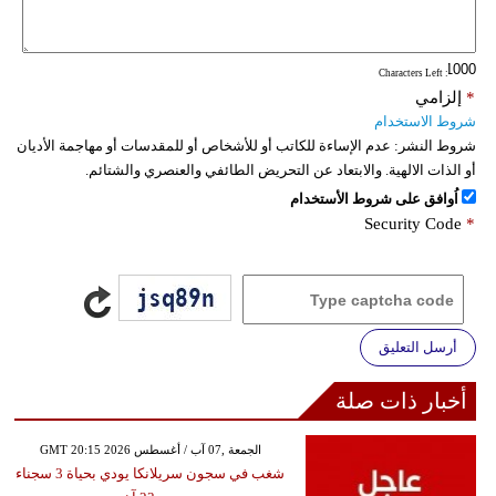
فيديو
: Characters Left
سيارات
*
إلزامي
شروط الاستخدام
شروط النشر:
عدم الإساءة للكاتب أو للأشخاص أو للمقدسات أو مهاجمة الأديان
أو الذات الالهية. والابتعاد عن التحريض الطائفي والعنصري والشتائم.
اُوافق على شروط الأستخدام
Security Code
*
أرسل التعليق
أخبار ذات صلة
GMT 20:15 2026 الجمعة ,07 آب / أغسطس
شغب في سجون سريلانكا يودي بحياة 3 سجناء