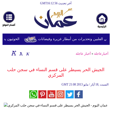
آخر تحديث GMT16:12:56
الرئيسية
أخبارعاجلة
رياضة
ثقافة
 في الفلبين وتحذيرات من أمطار غزيرة وفيضانات
الحوثيون يعلنو
إقتصاد
أخبارعاجلة
»
أخبار عاجلة
فن
وموسيقى
الجيش الحر يسيطر على قسم النساء في سجن حلب
المركزي
أزياء
21:08 2013 السبت ,18 أيار / مايو
GMT
صحة
وتغذية
سياحة