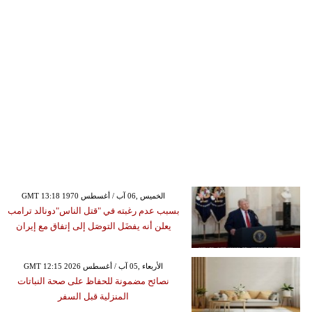
GMT 13:18 1970 الخميس ,06 آب / أغسطس
بسبب عدم رغبته في "قتل الناس"دونالد ترامب
يعلن أنه يفضَل التوصَل إلى إتفاق مع إيران
GMT 12:15 2026 الأربعاء ,05 آب / أغسطس
نصائح مضمونة للحفاظ على صحة النباتات
المنزلية قبل السفر