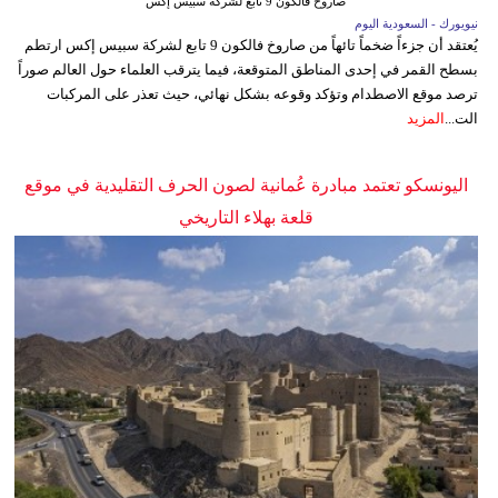
صاروخ فالكون 9 تابع لشركة سبيس إكس
نيويورك - السعودية اليوم
يُعتقد أن جزءاً ضخماً تائهاً من صاروخ فالكون 9 تابع لشركة سبيس إكس ارتطم
بسطح القمر في إحدى المناطق المتوقعة، فيما يترقب العلماء حول العالم صوراً
ترصد موقع الاصطدام وتؤكد وقوعه بشكل نهائي، حيث تعذر على المركبات
الت...
المزيد
اليونسكو تعتمد مبادرة عُمانية لصون الحرف التقليدية في موقع
قلعة بهلاء التاريخي