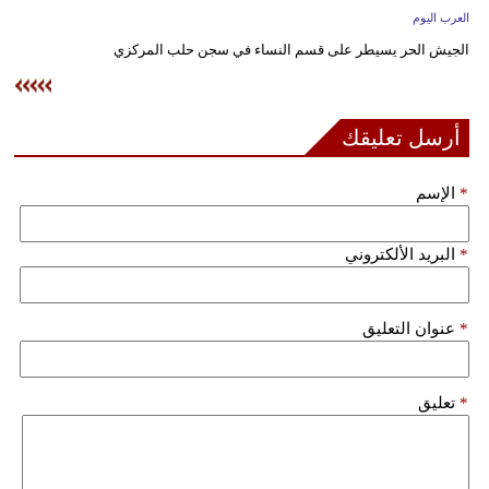
وسفر
العرب اليوم
الجيش الحر يسيطر على قسم النساء في سجن حلب المركزي
ديكور
أخبار
أرسل تعليقك
إعلام
*
الإسم
تعليم
مرأة
*
البريد الألكتروني
علوم
*
عنوان التعليق
وتكنولوجيا
بيئة
*
تعليق
مدوَّنات
أبراج