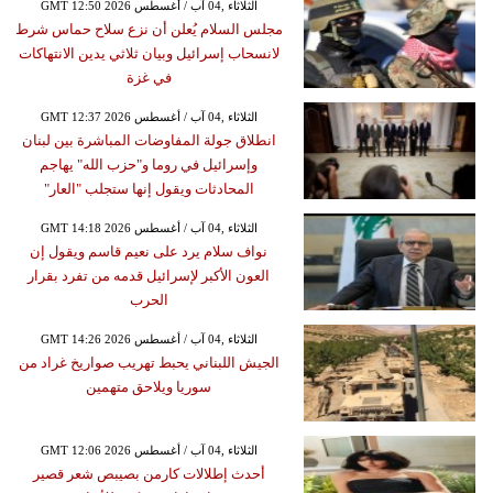
GMT 12:50 2026 الثلاثاء ,04 آب / أغسطس
مجلس السلام يُعلن أن نزع سلاح حماس شرط
لانسحاب إسرائيل وبيان ثلاثي يدين الانتهاكات
في غزة
GMT 12:37 2026 الثلاثاء ,04 آب / أغسطس
انطلاق جولة المفاوضات المباشرة بين لبنان
وإسرائيل في روما و"حزب الله" يهاجم
المحادثات ويقول إنها ستجلب "العار"
GMT 14:18 2026 الثلاثاء ,04 آب / أغسطس
نواف سلام يرد على نعيم قاسم ويقول إن
العون الأكبر لإسرائيل قدمه من تفرد بقرار
الحرب
GMT 14:26 2026 الثلاثاء ,04 آب / أغسطس
الجيش اللبناني يحبط تهريب صواريخ غراد من
سوريا ويلاحق متهمين
GMT 12:06 2026 الثلاثاء ,04 آب / أغسطس
أحدث إطلالات كارمن بصيبص شعر قصير