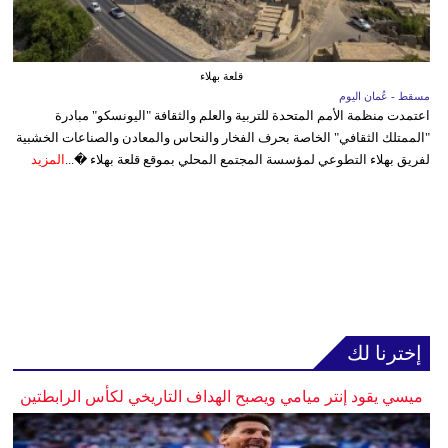
قلعة بهلاء
مسقط - عُمان اليوم
اعتمدت منظمة الأمم المتحدة للتربية والعلم والثقافة "اليونسكو" مبادرة
"الممتلك الثقافي" الخاصة بحرف الفخار والنحاس والمعادن والصناعات الخشبية
لفريق بهلاء التطوعي لمؤسسة المجتمع المحلي بموقع قلعة بهلاء �...
المزيد
إخترنا لك
ميسي يقود إنتر ميامي ويصبح الهداف التاريخي لكأس الرابطتين