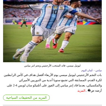
ليونيل ميسي، قائد المنتخب الأرجنتيني ونجم انتر ميامي
ميامي - عُمان اليوم
بات النجم الأرجنتيني ليونيل ميسي يوم الأربعاء أفضل هداف في كأس الرابطتين
لكرة القدم، المسابقة التي تجمع سنويا أندية من الدوريين الأميركي
والمكسيكي، بعدما قاد إنتر ميامي إلى الفوز على أتلتيكو سان لويس 4-2 على
أرضه ض�...
المزيد
المزيد من التحقيقات السياحية