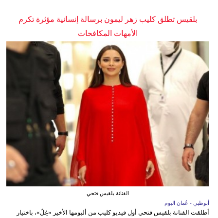
بلقيس تطلق كليب زهر ليمون برسالة إنسانية مؤثرة تكرم
الأمهات المكافحات
الفنانة بلقيس فتحي
أبوظبي - عُمان اليوم
أطلقت الفنانة بلقيس فتحي أول فيديو كليب من ألبومها الأخير «غِلّ»، باختيار