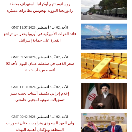
روساتوم تتهم أوكرانيا باستهداف محطة
زابوريجيا النووية بهجومين بطائرات مسيّرة
GMT 11:37 2026 الأحد ,02 آب / أغسطس
قائد القوات الأميركية في أوروبا يحذر من تراجع
القدرة على حماية إسرائيل
GMT 09:59 2026 الأحد ,02 آب / أغسطس
سعر الذهب في سلطنة عمان اليوم الأحد 02
أغسطس/ آب 2026
GMT 11:10 2026 الأحد ,02 آب / أغسطس
إعلام إيراني يكشف أسباب تجنب نشر
تسجيلات صوتية لمجتبى خامنئي
GMT 09:42 2026 الأحد ,02 آب / أغسطس
ولي العهد السعودي وترامب يبحثان تطورات
المنطقة ويؤكدان أهمية التهدئة