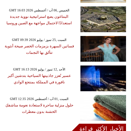
GMT 16:03 2026 الخميس ,06 آب / أغسطس
البنتاغون يضع استراتيجية نووية جديدة
استعدادًا لاحتمال مواجهة مع الصين وروسيا
GMT 09:39 2026 السبت ,25 تموز / يوليو
فساتين السهرة بزمزمات الخصر صيحة أنثوية
تتألق بها النجمات
GMT 16:13 2026 الأحد ,12 تموز / يوليو
عسير تُعزز جاذبيتها السياحية بتدشين أكبر
نافورة في المملكة بمنتجع الوادي
GMT 12:35 2026 السبت ,01 آب / أغسطس
حلول منزلية ساحرة لاستعادة نعومة مناشفكِ
الخشنة بدون معطرات
الأخبار الأكثر قراءة