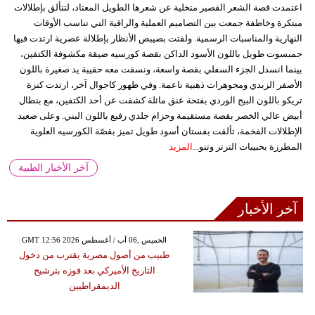
اعتمدت قصة الشعر القصير متخلية عن شعرها الطويل المعتاد، لتتألق بإطلالات
مبتكرة وخاطفة جمعت بين التصاميم العملية والراقية التي تناسب الأوقات
النهارية والمناسبات الرسمية. ولفتت بصيبص الأنظار بإطلالة عصرية ارتدت فيها
جمبسوت طويل باللون الأسود الداكن بقصة كورسيه ضيقة مكشوفة الكتفين،
بينما انسدل الجزء السفلي بقصة واسعة، ونسقت معه حقيبة يد صغيرة باللون
الأصفر الزبدي ومجوهرات ذهبية ناعمة. وفي ظهور كاجوال آخر، ارتدت كنزة
تريكو باللون البيج الوردي بفتحة عنق مائلة كشفت عن أحد الكتفين، مع بنطال
أبيض عالي الخصر بقصة مستقيمة وحزام جلدي رفيع باللون البني. وعلى صعيد
الإطلالات الفخمة، تألقت بفستان أسود طويل تميز بقصّة الكورسيه العلوية
المطرزة بحبيبات الترتر وتنو...
المزيد
آخر الأخبار الطبية
آخر الأخبار
GMT 12:56 2026 الخميس ,06 آب / أغسطس
طبيب من أصول مصرية يقترب من دخول
التاريخ الأميركي بعد فوزه بترشيح
الديمقراطيين