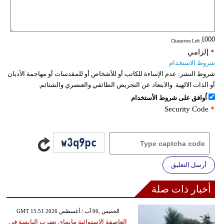
فيديو
سيارات
: Characters Left
*
إلزامي
شروط الاستخدام
شروط النشر:
عدم الإساءة للكاتب أو للأشخاص أو للمقدسات أو مهاجمة الأديان
أو الذات الالهية. والابتعاد عن التحريض الطائفي والعنصري والشتائم.
اُوافق على شروط الأستخدام
Security Code
*
أرسل التعليق
أخبار ذات صلة
GMT 15:51 2026 الخميس ,06 آب / أغسطس
العاصفة الاستوائية مايماي تضرب اليابسة في