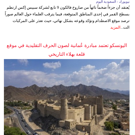
نيويورك - السعودية اليوم
يُعتقد أن جزءاً ضخماً تائهاً من صاروخ فالكون 9 تابع لشركة سبيس إكس ارتطم
بسطح القمر في إحدى المناطق المتوقعة، فيما يترقب العلماء حول العالم صوراً
ترصد موقع الاصطدام وتؤكد وقوعه بشكل نهائي، حيث تعذر على المركبات
الت...
المزيد
اليونسكو تعتمد مبادرة عُمانية لصون الحرف التقليدية في موقع
قلعة بهلاء التاريخي