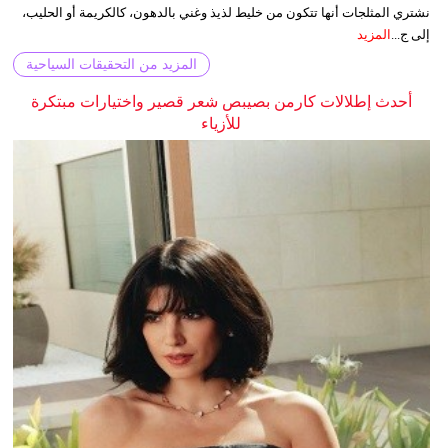
نشتري المثلجات أنها تتكون من خليط لذيذ وغني بالدهون، كالكريمة أو الحليب،
إلى ج...
المزيد
المزيد من التحقيقات السياحية
أحدث إطلالات كارمن بصيبص شعر قصير واختيارات مبتكرة
للأزياء