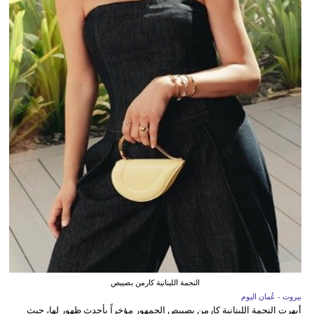
النجمة اللبنانية كارمن بصيبص
بيروت - عُمان اليوم
أبهرت النجمة اللبنانية كارمن بصيبص الجمهور مؤخراً بأحدث ظهور لها، حيث