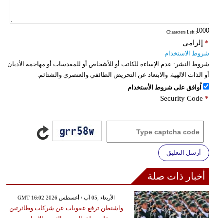
فيديو
: Characters Left
سيارات
*
إلزامي
شروط الاستخدام
شروط النشر:
عدم الإساءة للكاتب أو للأشخاص أو للمقدسات أو مهاجمة الأديان
أو الذات الالهية. والابتعاد عن التحريض الطائفي والعنصري والشتائم.
اُوافق على شروط الأستخدام
Security Code
*
أرسل التعليق
أخبار ذات صلة
GMT 16:02 2026 الأربعاء ,05 آب / أغسطس
واشنطن ترفع عقوبات عن شركات وطائرتين