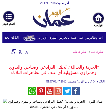
آخر تحديث GMT21:37:08
الرئيسية
أخبارعاجلة
رياضة
ثقافة
 وطائرتين على صلة بالحرس الثوري الإيراني
اليابان تحذر من ا
إقتصاد
أخبارعاجلة
»
أخبار عاجلة
فن
وموسيقى
"الحرية والعدالة": نُحمّل البرادعي وصباحي والبدوي
وحمزاوي مسؤولية أي عنف في تظاهرات الثلاثاء
أزياء
09:47 2012 الثلاثاء ,04 كانون الأول / ديسمبر
GMT
صحة
وتغذية
سياحة