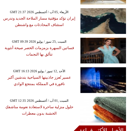
GMT 21:37 2026 الأربعاء ,05 آب / أغسطس
إيران تؤكد مؤقتية مسار الملاحة الجديد وتدرس
استئناف المحادثات مع واشنطن
GMT 09:39 2026 السبت ,25 تموز / يوليو
فساتين السهرة بزمزمات الخصر صيحة أنثوية
تتألق بها النجمات
GMT 16:13 2026 الأحد ,12 تموز / يوليو
عسير تُعزز جاذبيتها السياحية بتدشين أكبر
نافورة في المملكة بمنتجع الوادي
GMT 12:35 2026 السبت ,01 آب / أغسطس
حلول منزلية ساحرة لاستعادة نعومة مناشفكِ
الخشنة بدون معطرات
الأخبار الأكثر قراءة