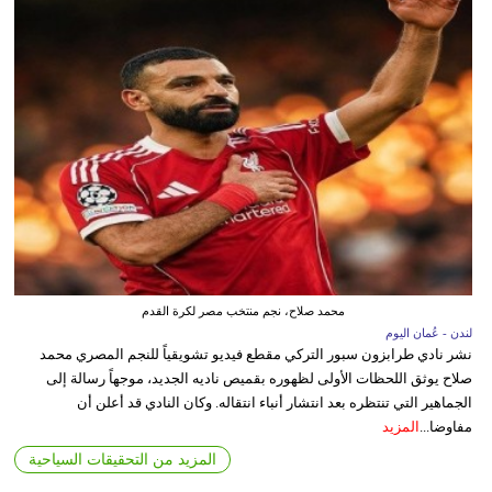
محمد صلاح، نجم منتخب مصر لكرة القدم
لندن - عُمان اليوم
نشر نادي طرابزون سبور التركي مقطع فيديو تشويقياً للنجم المصري محمد
صلاح يوثق اللحظات الأولى لظهوره بقميص ناديه الجديد، موجهاً رسالة إلى
الجماهير التي تنتظره بعد انتشار أنباء انتقاله. وكان النادي قد أعلن أن
مفاوضا...
المزيد
المزيد من التحقيقات السياحية