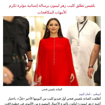
بلقيس تطلق كليب زهر ليمون برسالة إنسانية مؤثرة تكرم
الأمهات المكافحات
الفنانة بلقيس فتحي
أبوظبي - عُمان اليوم
أطلقت الفنانة بلقيس فتحي أول فيديو كليب من ألبومها الأخير «غِلّ»، باختيار
أغنية «زهر ليمون» لتكون باكورة الأعمال المصورة من الألبوم، في خطوة لاقت