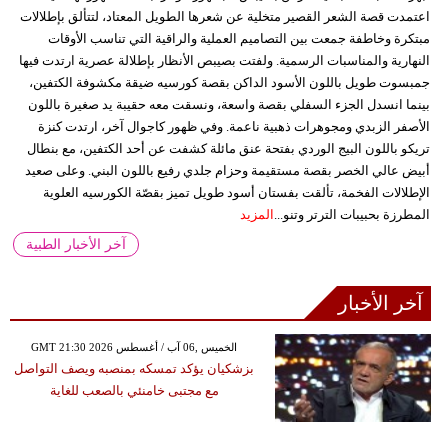
اعتمدت قصة الشعر القصير متخلية عن شعرها الطويل المعتاد، لتتألق بإطلالات
مبتكرة وخاطفة جمعت بين التصاميم العملية والراقية التي تناسب الأوقات
النهارية والمناسبات الرسمية. ولفتت بصيبص الأنظار بإطلالة عصرية ارتدت فيها
جمبسوت طويل باللون الأسود الداكن بقصة كورسيه ضيقة مكشوفة الكتفين،
بينما انسدل الجزء السفلي بقصة واسعة، ونسقت معه حقيبة يد صغيرة باللون
الأصفر الزبدي ومجوهرات ذهبية ناعمة. وفي ظهور كاجوال آخر، ارتدت كنزة
تريكو باللون البيج الوردي بفتحة عنق مائلة كشفت عن أحد الكتفين، مع بنطال
أبيض عالي الخصر بقصة مستقيمة وحزام جلدي رفيع باللون البني. وعلى صعيد
الإطلالات الفخمة، تألقت بفستان أسود طويل تميز بقصّة الكورسيه العلوية
المطرزة بحبيبات الترتر وتنو...
المزيد
آخر الأخبار الطبية
آخر الأخبار
GMT 21:30 2026 الخميس ,06 آب / أغسطس
بزشكيان يؤكد تمسكه بمنصبه ويصف التواصل
مع مجتبى خامنئي بالصعب للغاية