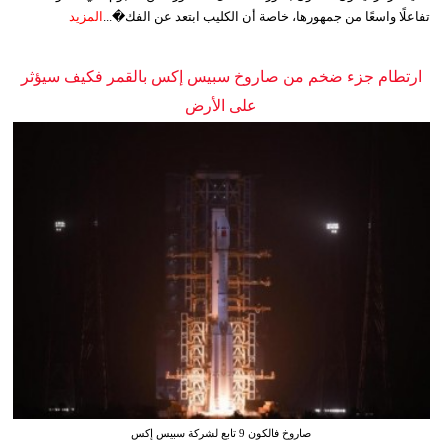
تفاعلًا واسعًا من جمهورها، خاصة أن الكليب ابتعد عن الفك�...
المزيد
ارتطام جزء ضخم من صاروخ سبيس إكس بالقمر فكيف سيؤثر
على الأرض
صاروخ فالكون 9 تابع لشركة سبيس إكس