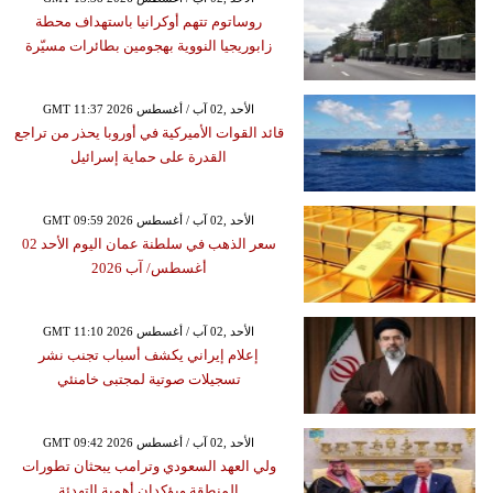
روساتوم تتهم أوكرانيا باستهداف محطة
زابوريجيا النووية بهجومين بطائرات مسيّرة
GMT 11:37 2026 الأحد ,02 آب / أغسطس
قائد القوات الأميركية في أوروبا يحذر من تراجع
القدرة على حماية إسرائيل
GMT 09:59 2026 الأحد ,02 آب / أغسطس
سعر الذهب في سلطنة عمان اليوم الأحد 02
أغسطس/ آب 2026
GMT 11:10 2026 الأحد ,02 آب / أغسطس
إعلام إيراني يكشف أسباب تجنب نشر
تسجيلات صوتية لمجتبى خامنئي
GMT 09:42 2026 الأحد ,02 آب / أغسطس
ولي العهد السعودي وترامب يبحثان تطورات
المنطقة ويؤكدان أهمية التهدئة