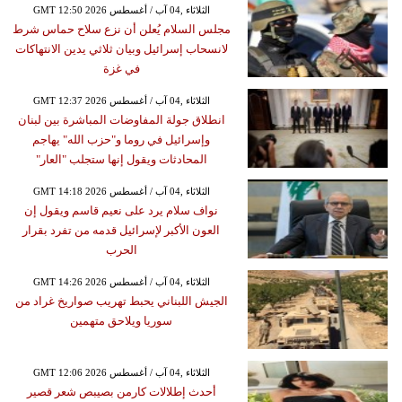
GMT 12:50 2026 الثلاثاء ,04 آب / أغسطس
مجلس السلام يُعلن أن نزع سلاح حماس شرط
لانسحاب إسرائيل وبيان ثلاثي يدين الانتهاكات
في غزة
GMT 12:37 2026 الثلاثاء ,04 آب / أغسطس
انطلاق جولة المفاوضات المباشرة بين لبنان
وإسرائيل في روما و"حزب الله" يهاجم
المحادثات ويقول إنها ستجلب "العار"
GMT 14:18 2026 الثلاثاء ,04 آب / أغسطس
نواف سلام يرد على نعيم قاسم ويقول إن
العون الأكبر لإسرائيل قدمه من تفرد بقرار
الحرب
GMT 14:26 2026 الثلاثاء ,04 آب / أغسطس
الجيش اللبناني يحبط تهريب صواريخ غراد من
سوريا ويلاحق متهمين
GMT 12:06 2026 الثلاثاء ,04 آب / أغسطس
أحدث إطلالات كارمن بصيبص شعر قصير