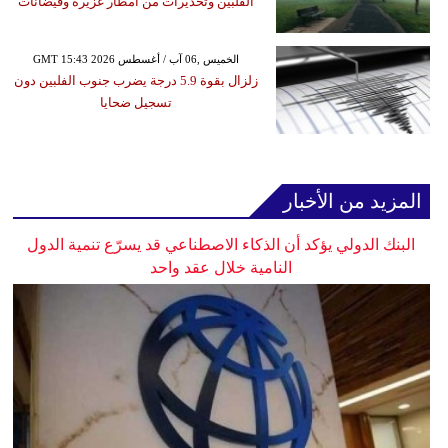
الفلبين وتحذيرات من أمطار غزيرة وفيضانات
GMT 15:43 2026 الخميس ,06 آب / أغسطس
زلزال بقوة 5.9 درجة يضرب جنوب الفلبين دون
تسجيل ضحايا
المزيد من الأخبار
البنك الدولي يؤكد أن الذكاء الاصطناعي قد يسرّع تنمية الدول
النامية خلال عقد واحد