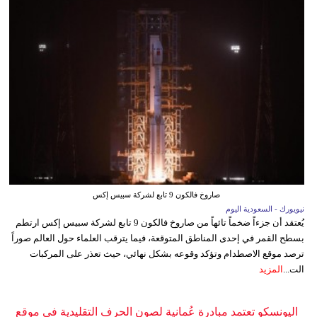
صاروخ فالكون 9 تابع لشركة سبيس إكس
نيويورك - السعودية اليوم
يُعتقد أن جزءاً ضخماً تائهاً من صاروخ فالكون 9 تابع لشركة سبيس إكس ارتطم
بسطح القمر في إحدى المناطق المتوقعة، فيما يترقب العلماء حول العالم صوراً
ترصد موقع الاصطدام وتؤكد وقوعه بشكل نهائي، حيث تعذر على المركبات
الت...
المزيد
اليونسكو تعتمد مبادرة عُمانية لصون الحرف التقليدية في موقع