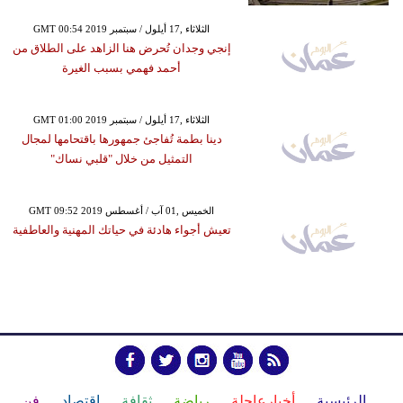
GMT 00:54 2019 الثلاثاء ,17 أيلول / سبتمبر
إنجي وجدان تُحرض هنا الزاهد على الطلاق من
أحمد فهمي بسبب الغيرة
GMT 01:00 2019 الثلاثاء ,17 أيلول / سبتمبر
دينا بطمة تُفاجئ جمهورها باقتحامها لمجال
التمثيل من خلال "قلبي نساك"
GMT 09:52 2019 الخميس ,01 آب / أغسطس
تعيش أجواء هادئة في حياتك المهنية والعاطفية
الرئيسية
أخبارعاجلة
رياضة
ثقافة
إقتصاد
فن