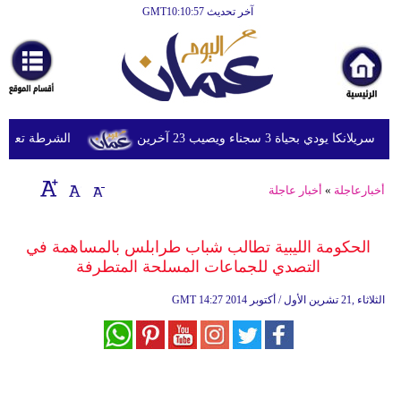
آخر تحديث GMT10:10:57
الرئيسية
أخبارعاجلة
رياضة
ثقافة
ي بحياة 3 سجناء ويصيب 23 آخرين
الشرطة تعتقل إمر
إقتصاد
أخبارعاجلة
»
أخبار عاجلة
فن
وموسيقى
الحكومة الليبية تطالب شباب طرابلس بالمساهمة في
التصدي للجماعات المسلحة المتطرفة
أزياء
14:27 2014 الثلاثاء ,21 تشرين الأول / أكتوبر
GMT
صحة
وتغذية
سياحة