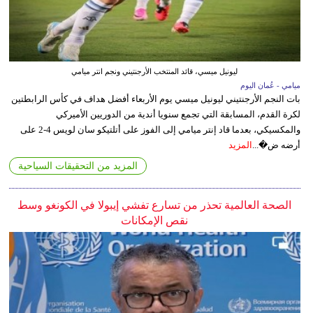
ليونيل ميسي، قائد المنتخب الأرجنتيني ونجم انتر ميامي
ميامي - عُمان اليوم
بات النجم الأرجنتيني ليونيل ميسي يوم الأربعاء أفضل هداف في كأس الرابطتين
لكرة القدم، المسابقة التي تجمع سنويا أندية من الدوريين الأميركي
والمكسيكي، بعدما قاد إنتر ميامي إلى الفوز على أتلتيكو سان لويس 4-2 على
أرضه ض�...
المزيد
المزيد من التحقيقات السياحية
الصحة العالمية تحذر من تسارع تفشي إيبولا في الكونغو وسط
نقص الإمكانات