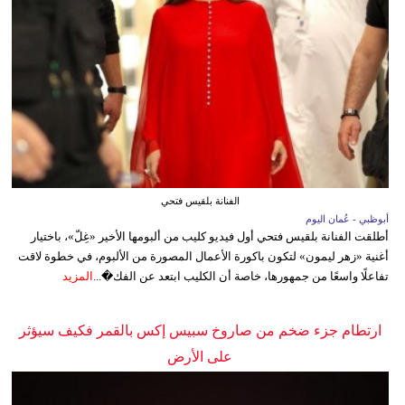
الفنانة بلقيس فتحي
أبوظبي - عُمان اليوم
أطلقت الفنانة بلقيس فتحي أول فيديو كليب من ألبومها الأخير «غِلّ»، باختيار
أغنية «زهر ليمون» لتكون باكورة الأعمال المصورة من الألبوم، في خطوة لاقت
تفاعلًا واسعًا من جمهورها، خاصة أن الكليب ابتعد عن الفك�...
المزيد
ارتطام جزء ضخم من صاروخ سبيس إكس بالقمر فكيف سيؤثر
على الأرض