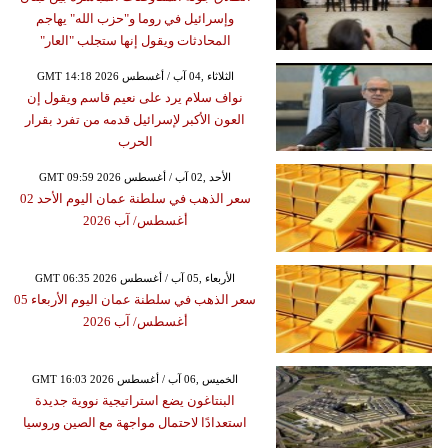
وإسرائيل في روما و"حزب الله" يهاجم
المحادثات ويقول إنها ستجلب "العار"
GMT 14:18 2026 الثلاثاء ,04 آب / أغسطس
نواف سلام يرد على نعيم قاسم ويقول إن
العون الأكبر لإسرائيل قدمه من تفرد بقرار
الحرب
GMT 09:59 2026 الأحد ,02 آب / أغسطس
سعر الذهب في سلطنة عمان اليوم الأحد 02
أغسطس/ آب 2026
GMT 06:35 2026 الأربعاء ,05 آب / أغسطس
سعر الذهب في سلطنة عمان اليوم الأربعاء 05
أغسطس/ آب 2026
GMT 16:03 2026 الخميس ,06 آب / أغسطس
البنتاغون يضع استراتيجية نووية جديدة
استعدادًا لاحتمال مواجهة مع الصين وروسيا