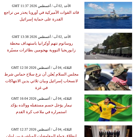
GMT 11:37 2026 الأحد ,02 آب / أغسطس
قائد القوات الأميركية في أوروبا يحذر من تراجع
القدرة على حماية إسرائيل
GMT 13:38 2026 الأحد ,02 آب / أغسطس
روساتوم تتهم أوكرانيا باستهداف محطة
زابوريجيا النووية بهجومين بطائرات مسيّرة
GMT 12:50 2026 الثلاثاء ,04 آب / أغسطس
مجلس السلام يُعلن أن نزع سلاح حماس شرط
لانسحاب إسرائيل وبيان ثلاثي يدين الانتهاكات
في غزة
GMT 16:04 2026 الثلاثاء ,04 آب / أغسطس
نيمار يؤجل حسم مستقبله ووالده يؤكد
استمراره في ملاعب كرة القدم
GMT 12:37 2026 الثلاثاء ,04 آب / أغسطس
انطلاق جولة المفاوضات المباشرة بين لبنان