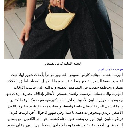
النجمة اللبنانية كارمن بصيبص
بيروت - عُمان اليوم
أبهرت النجمة اللبنانية كارمن بصيبص الجمهور مؤخراً بأحدث ظهور لها، حيث
اعتمدت قصة الشعر القصير متخلية عن شعرها الطويل المعتاد، لتتألق بإطلالات
مبتكرة وخاطفة جمعت بين التصاميم العملية والراقية التي تناسب الأوقات
النهارية والمناسبات الرسمية. ولفتت بصيبص الأنظار بإطلالة عصرية ارتدت فيها
جمبسوت طويل باللون الأسود الداكن بقصة كورسيه ضيقة مكشوفة الكتفين،
بينما انسدل الجزء السفلي بقصة واسعة، ونسقت معه حقيبة يد صغيرة باللون
الأصفر الزبدي ومجوهرات ذهبية ناعمة. وفي ظهور كاجوال آخر، ارتدت كنزة
تريكو باللون البيج الوردي بفتحة عنق مائلة كشفت عن أحد الكتفين، مع بنطال
أبيض عالي الخصر بقصة مستقيمة وحزام جلدي رفيع باللون البني. وعلى صعيد