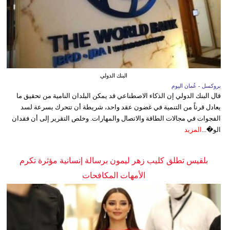
البنك الدولي
بروكسل - عُمان اليوم
قال البنك الدولي إن الذكاء الاصطناعي قد يمكن البلدان النامية من تحقيق ما
يعادل قرناً من التنمية في غضون عقد واحد، شريطة أن تتحرك بسرعة لسد
الفجوات في مجالات الطاقة والاتصال والمهارات. وخلص التقرير إلى أن فقدان
الو�...
المزيد
بلقيس تطلق كليب زهر ليمون برسالة إنسانية مؤثرة تكرم
الأمهات المكافحات