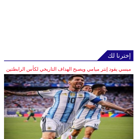
إخترنا لك
ميسي يقود إنتر ميامي ويصبح الهداف التاريخي لكأس الرابطتين