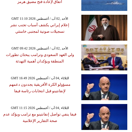
اتفاق لإعادة فتح مضيق هرمز
GMT 11:10 2026 الأحد ,02 آب / أغسطس
إعلام إيراني يكشف أسباب تجنب نشر
تسجيلات صوتية لمجتبى خامنئي
GMT 09:42 2026 الأحد ,02 آب / أغسطس
ولي العهد السعودي وترامب يبحثان تطورات
المنطقة ويؤكدان أهمية التهدئة
GMT 16:49 2026 الثلاثاء ,04 آب / أغسطس
مسؤولو الكرة الأفريقية يجددون دعمهم
لإنفانتينو قبل انتخابات رئاسة فيفا
GMT 11:15 2026 الثلاثاء ,04 آب / أغسطس
فيفا ينفي تواصل إنفانتينو مع ترامب ويؤكد عدم
صحة التقارير الإعلامية