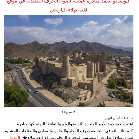
اليونسكو تعتمد مبادرة عُمانية لصون الحرف التقليدية في موقع
قلعة بهلاء التاريخي
قلعة بهلاء
مسقط - عُمان اليوم
اعتمدت منظمة الأمم المتحدة للتربية والعلم والثقافة "اليونسكو" مبادرة
"الممتلك الثقافي" الخاصة بحرف الفخار والنحاس والمعادن والصناعات الخشبية
لفريق بهلاء التطوعي لمؤسسة المجتمع المحلي بموقع قلعة بهلاء �...
المزيد