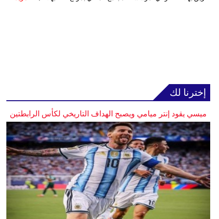
إخترنا لك
ميسي يقود إنتر ميامي ويصبح الهداف التاريخي لكأس الرابطتين