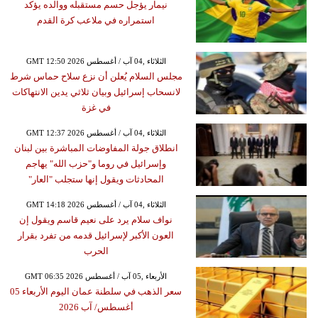
نيمار يؤجل حسم مستقبله ووالده يؤكد
استمراره في ملاعب كرة القدم
GMT 12:50 2026 الثلاثاء ,04 آب / أغسطس
مجلس السلام يُعلن أن نزع سلاح حماس شرط
لانسحاب إسرائيل وبيان ثلاثي يدين الانتهاكات
في غزة
GMT 12:37 2026 الثلاثاء ,04 آب / أغسطس
انطلاق جولة المفاوضات المباشرة بين لبنان
وإسرائيل في روما و"حزب الله" يهاجم
المحادثات ويقول إنها ستجلب "العار"
GMT 14:18 2026 الثلاثاء ,04 آب / أغسطس
نواف سلام يرد على نعيم قاسم ويقول إن
العون الأكبر لإسرائيل قدمه من تفرد بقرار
الحرب
GMT 06:35 2026 الأربعاء ,05 آب / أغسطس
سعر الذهب في سلطنة عمان اليوم الأربعاء 05
أغسطس/ آب 2026