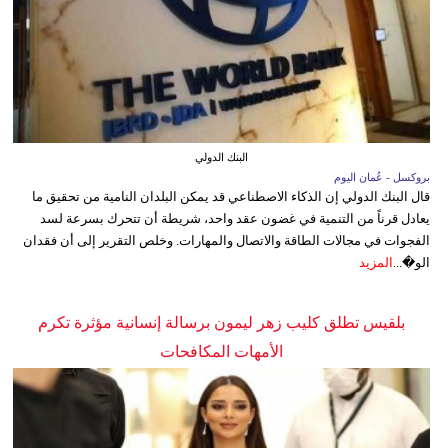
البنك الدولي
بروكسل - عُمان اليوم
قال البنك الدولي إن الذكاء الاصطناعي قد يمكن البلدان النامية من تحقيق ما
يعادل قرناً من التنمية في غضون عقد واحد، شريطة أن تتحرك بسرعة لسد
الفجوات في مجالات الطاقة والاتصال والمهارات. وخلص التقرير إلى أن فقدان
الو�...
المزيد
بلقيس تطلق كليب زهر ليمون برسالة إنسانية مؤثرة تكرم
الأمهات المكافحات