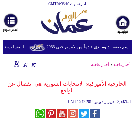
آخر تحديث GMT20:36:10
الرئيسية
أخبارعاجلة
رياضة
ثقافة
م صفقة ديوماندي قادماً من لايبزيغ حتى 2033
النمسا تسجل أعلى درجة
إقتصاد
أخبارعاجلة
»
أخبار عاجلة
فن
وموسيقى
الخارجية الأميركية: الانتخابات السورية هى انفصال عن
الواقع
أزياء
15:12 2014 الثلاثاء ,03 حزيران / يونيو
GMT
صحة
وتغذية
سياحة