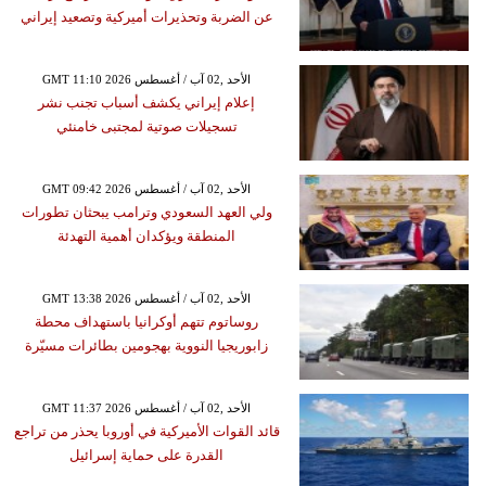
عن الضربة وتحذيرات أميركية وتصعيد إيراني
GMT 11:10 2026 الأحد ,02 آب / أغسطس
إعلام إيراني يكشف أسباب تجنب نشر
تسجيلات صوتية لمجتبى خامنئي
GMT 09:42 2026 الأحد ,02 آب / أغسطس
ولي العهد السعودي وترامب يبحثان تطورات
المنطقة ويؤكدان أهمية التهدئة
GMT 13:38 2026 الأحد ,02 آب / أغسطس
روساتوم تتهم أوكرانيا باستهداف محطة
زابوريجيا النووية بهجومين بطائرات مسيّرة
GMT 11:37 2026 الأحد ,02 آب / أغسطس
قائد القوات الأميركية في أوروبا يحذر من تراجع
القدرة على حماية إسرائيل