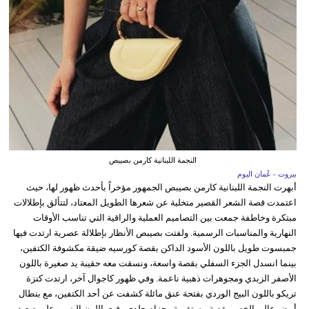
النجمة اللبنانية كارمن بصيبص
بيروت - عُمان اليوم
أبهرت النجمة اللبنانية كارمن بصيبص الجمهور مؤخراً بأحدث ظهور لها، حيث
اعتمدت قصة الشعر القصير متخلية عن شعرها الطويل المعتاد، لتتألق بإطلالات
مبتكرة وخاطفة جمعت بين التصاميم العملية والراقية التي تناسب الأوقات
النهارية والمناسبات الرسمية. ولفتت بصيبص الأنظار بإطلالة عصرية ارتدت فيها
جمبسوت طويل باللون الأسود الداكن بقصة كورسيه ضيقة مكشوفة الكتفين،
بينما انسدل الجزء السفلي بقصة واسعة، ونسقت معه حقيبة يد صغيرة باللون
الأصفر الزبدي ومجوهرات ذهبية ناعمة. وفي ظهور كاجوال آخر، ارتدت كنزة
تريكو باللون البيج الوردي بفتحة عنق مائلة كشفت عن أحد الكتفين، مع بنطال
أبيض عالي الخصر بقصة مستقيمة وحزام جلدي رفيع باللون البني. وعلى صعيد