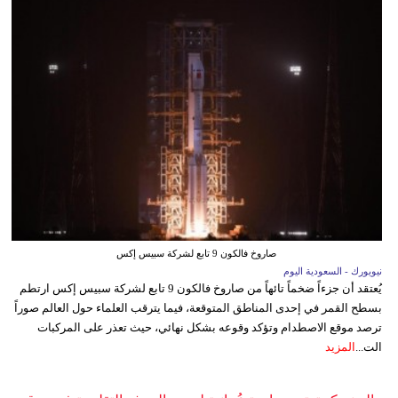
صاروخ فالكون 9 تابع لشركة سبيس إكس
نيويورك - السعودية اليوم
يُعتقد أن جزءاً ضخماً تائهاً من صاروخ فالكون 9 تابع لشركة سبيس إكس ارتطم
بسطح القمر في إحدى المناطق المتوقعة، فيما يترقب العلماء حول العالم صوراً
ترصد موقع الاصطدام وتؤكد وقوعه بشكل نهائي، حيث تعذر على المركبات
الت...
المزيد