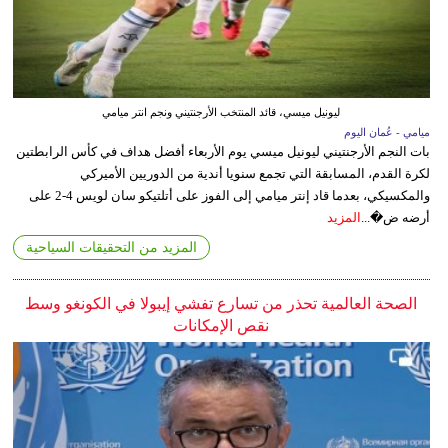
ليونيل ميسي، قائد المنتخب الأرجنتيني ونجم انتر ميامي
ميامي - عُمان اليوم
بات النجم الأرجنتيني ليونيل ميسي يوم الأربعاء أفضل هداف في كأس الرابطتين
لكرة القدم، المسابقة التي تجمع سنويا أندية من الدوريين الأميركي
والمكسيكي، بعدما قاد إنتر ميامي إلى الفوز على أتلتيكو سان لويس 4-2 على
أرضه ض�...
المزيد
المزيد من التحقيقات السياحية
الصحة العالمية تحذر من تسارع تفشي إيبولا في الكونغو وسط
نقص الإمكانات