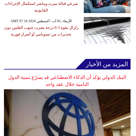
شرعي قبالة سرت ويباشر استكمال الإجراءات
القانونية
GMT 07:16 2026 الأربعاء ,05 آب / أغسطس
زلزال بقوة 6.3 درجة يضرب جنوب الفلبين دون
تحذيرات من تسونامي أو أضرار فورية
المزيد من الأخبار
البنك الدولي يؤكد أن الذكاء الاصطناعي قد يسرّع تنمية الدول
النامية خلال عقد واحد