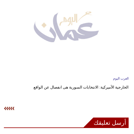
وسفر
ديكور
أخبار
إعلام
تعليم
مرأة
العرب اليوم
علوم
الخارجية الأميركية: الانتخابات السورية هى انفصال عن الواقع
وتكنولوجيا
بيئة
مدوَّنات
أرسل تعليقك
أبراج