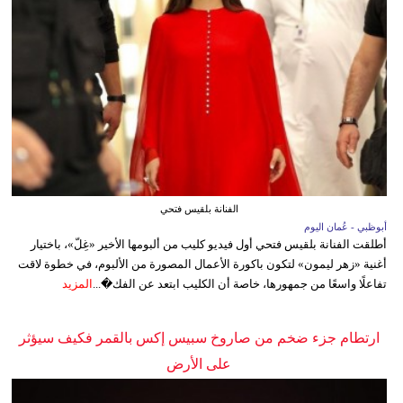
الفنانة بلقيس فتحي
أبوظبي - عُمان اليوم
أطلقت الفنانة بلقيس فتحي أول فيديو كليب من ألبومها الأخير «غِلّ»، باختيار
أغنية «زهر ليمون» لتكون باكورة الأعمال المصورة من الألبوم، في خطوة لاقت
تفاعلًا واسعًا من جمهورها، خاصة أن الكليب ابتعد عن الفك�...
المزيد
ارتطام جزء ضخم من صاروخ سبيس إكس بالقمر فكيف سيؤثر
على الأرض