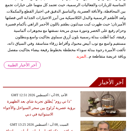
المناسبة للزيارات والفعاليات الرسمية، حيث تعتمد كل منهما على خيارات تجمع
بين المحافظة، والأناقة العصرية، والتناسق الدقيق في اختيار القطع والمكملات.
وتُعد الأطقم الرسمية والبدل الكلاسيكية من أبرز الاختيارات الجذابة التي فضلتها
الأميرتان؛ حيث ظهرت كيت ميدلتون بطقم باللون الأحمر الزاهي بأكمام قصيرة
وحزام رفيع على الخصر وتنورة ميدي مريحة نسقتها مع مجوهرات ألماسية
رقيقة، كما أطلت ببدلة رسمية بلون أزرق سماوي بجاكيت واسع وبنطلون
مستقيم واسع مع توب أبيض محبوك وأقراط زرقاء متناسقة. وفي السياق ذاته،
تألقت الأميرة رجوة ببدلة سوداء مخططة بخطوط رفيعة بيضاء بجاكيت مفصل
وياقة عريضة متقاطعة م...
المزيد
آخر الأخبار الطبية
آخر الأخبار
GMT 12:51 2026 الأحد ,09 آب / أغسطس
"ذا تي روم" يُطلق تجربة شاي بعد الظهيرة
برؤية عصرية تُزاوج بين سحر السواحل والأجواء
الاستوائية في دبي
GMT 13:25 2026 السبت ,08 آب / أغسطس
عراقجي يؤكد اقتراب إيران وعُمان من اتفاق