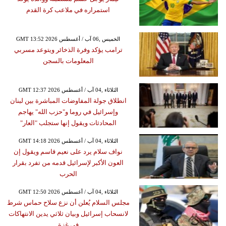
استمراره في ملاعب كرة القدم
GMT 13:52 2026 الخميس ,06 آب / أغسطس
ترامب يؤكد وفرة الذخائر ويتوعد مسربي
المعلومات بالسجن
GMT 12:37 2026 الثلاثاء ,04 آب / أغسطس
انطلاق جولة المفاوضات المباشرة بين لبنان
وإسرائيل في روما و"حزب الله" يهاجم
المحادثات ويقول إنها ستجلب "العار"
GMT 14:18 2026 الثلاثاء ,04 آب / أغسطس
نواف سلام يرد على نعيم قاسم ويقول إن
العون الأكبر لإسرائيل قدمه من تفرد بقرار
الحرب
GMT 12:50 2026 الثلاثاء ,04 آب / أغسطس
مجلس السلام يُعلن أن نزع سلاح حماس شرط
لانسحاب إسرائيل وبيان ثلاثي يدين الانتهاكات
في غزة