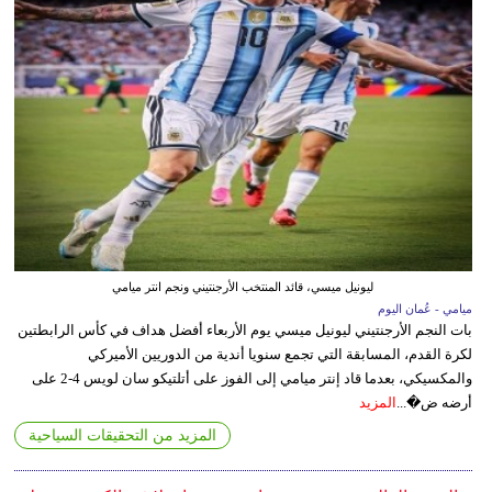
ليونيل ميسي، قائد المنتخب الأرجنتيني ونجم انتر ميامي
ميامي - عُمان اليوم
بات النجم الأرجنتيني ليونيل ميسي يوم الأربعاء أفضل هداف في كأس الرابطتين
لكرة القدم، المسابقة التي تجمع سنويا أندية من الدوريين الأميركي
والمكسيكي، بعدما قاد إنتر ميامي إلى الفوز على أتلتيكو سان لويس 4-2 على
أرضه ض�...
المزيد
المزيد من التحقيقات السياحية