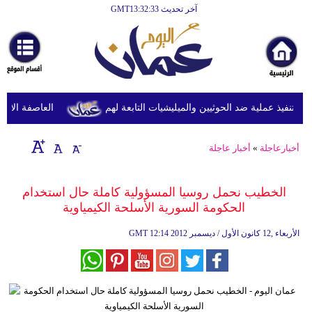
آخر تحديث GMT13:32:33
الرئيسية
أخبارعاجلة
رياضة
ثقافة
تنفيذ عملية ضد الحوثيين والميليشيات التابعة لهم
العاصفة الاستوائ
إقتصاد
أخبارعاجلة
»
أخبار عاجلة
فن
وموسيقى
الخطيب نحمل روسيا المسؤولية كاملة حال استخدام
الحكومة السورية الأسلحة الكيمياوية
أزياء
12:14 2012 الأربعاء ,12 كانون الأول / ديسمبر
GMT
صحة
وتغذية
سياحة