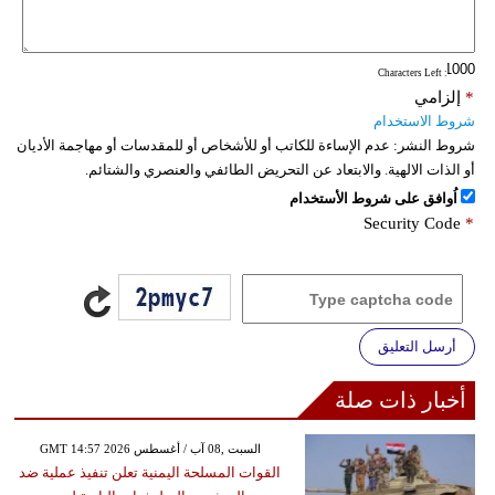
فيديو
: Characters Left
سيارات
*
إلزامي
شروط الاستخدام
شروط النشر:
عدم الإساءة للكاتب أو للأشخاص أو للمقدسات أو مهاجمة الأديان
أو الذات الالهية. والابتعاد عن التحريض الطائفي والعنصري والشتائم.
اُوافق على شروط الأستخدام
Security Code
*
أرسل التعليق
أخبار ذات صلة
GMT 14:57 2026 السبت ,08 آب / أغسطس
القوات المسلحة اليمنية تعلن تنفيذ عملية ضد