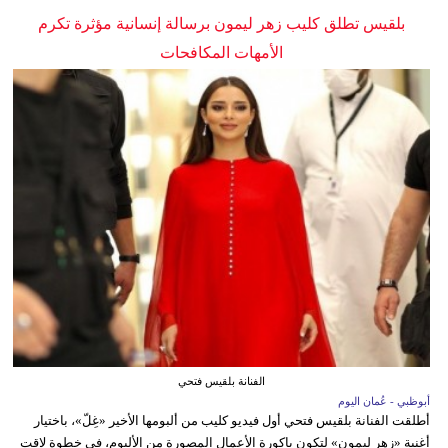
بلقيس تطلق كليب زهر ليمون برسالة إنسانية مؤثرة تكرم
الأمهات المكافحات
الفنانة بلقيس فتحي
أبوظبي - عُمان اليوم
أطلقت الفنانة بلقيس فتحي أول فيديو كليب من ألبومها الأخير «غِلّ»، باختيار
أغنية «زهر ليمون» لتكون باكورة الأعمال المصورة من الألبوم، في خطوة لاقت