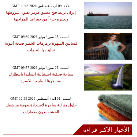
GMT 11:48 2026 الأحد ,09 آب / أغسطس
إيران تربط فتح مضيق هرمز بقبول شروطها
وتعتبره جزءاً من جغرافيا المواجهة
GMT 09:39 2026 السبت ,25 تموز / يوليو
فساتين السهرة بزمزمات الخصر صيحة أنثوية
تتألق بها النجمات
GMT 09:57 2026 السبت ,25 تموز / يوليو
سياحة صيفية استثنائية آيسلندا بانتظاركِ
بمناظرها الطبيعية الآسرة
GMT 12:35 2026 السبت ,01 آب / أغسطس
حلول منزلية ساحرة لاستعادة نعومة مناشفكِ
الخشنة بدون معطرات
الأخبار الأكثر قراءة