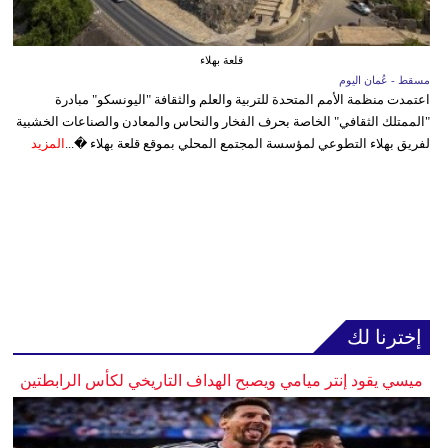
قلعة بهلاء
مسقط - عُمان اليوم
اعتمدت منظمة الأمم المتحدة للتربية والعلم والثقافة "اليونسكو" مبادرة
"الممتلك الثقافي" الخاصة بحرف الفخار والنحاس والمعادن والصناعات الخشبية
لفريق بهلاء التطوعي لمؤسسة المجتمع المحلي بموقع قلعة بهلاء �...
المزيد
إخترنا لك
ميسي يقود إنتر ميامي ويصبح الهداف التاريخي لكأس الرابطتين