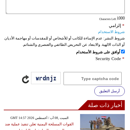
فيديو
: Characters Left
سيارات
*
إلزامي
شروط الاستخدام
شروط النشر:
عدم الإساءة للكاتب أو للأشخاص أو للمقدسات أو مهاجمة الأديان
أو الذات الالهية. والابتعاد عن التحريض الطائفي والعنصري والشتائم.
اُوافق على شروط الأستخدام
Security Code
*
أرسل التعليق
أخبار ذات صلة
GMT 14:57 2026 السبت ,08 آب / أغسطس
القوات المسلحة اليمنية تعلن تنفيذ عملية ضد