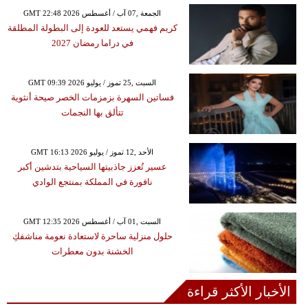
GMT 22:48 2026 الجمعة ,07 آب / أغسطس
كريم فهمي يستعد للعودة إلى البطولة المطلقة
في دراما رمضان 2027
GMT 09:39 2026 السبت ,25 تموز / يوليو
فساتين السهرة بزمزمات الخصر صيحة أنثوية
تتألق بها النجمات
GMT 16:13 2026 الأحد ,12 تموز / يوليو
عسير تُعزز جاذبيتها السياحية بتدشين أكبر
نافورة في المملكة بمنتجع الوادي
GMT 12:35 2026 السبت ,01 آب / أغسطس
حلول منزلية ساحرة لاستعادة نعومة مناشفكِ
الخشنة بدون معطرات
الأخبار الأكثر قراءة