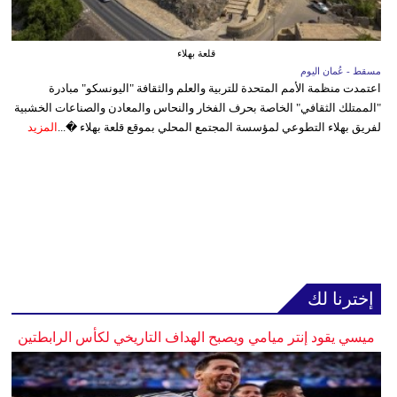
قلعة بهلاء
مسقط - عُمان اليوم
اعتمدت منظمة الأمم المتحدة للتربية والعلم والثقافة "اليونسكو" مبادرة
"الممتلك الثقافي" الخاصة بحرف الفخار والنحاس والمعادن والصناعات الخشبية
لفريق بهلاء التطوعي لمؤسسة المجتمع المحلي بموقع قلعة بهلاء �...
المزيد
إخترنا لك
ميسي يقود إنتر ميامي ويصبح الهداف التاريخي لكأس الرابطتين