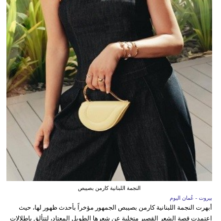
النجمة اللبنانية كارمن بصيبص
بيروت - عُمان اليوم
أبهرت النجمة اللبنانية كارمن بصيبص الجمهور مؤخراً بأحدث ظهور لها، حيث
اعتمدت قصة الشعر القصير متخلية عن شعرها الطويل المعتاد، لتتألق بإطلالات