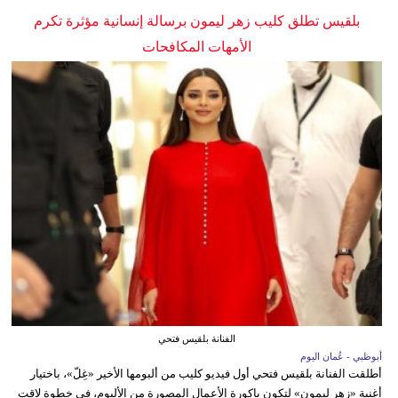
بلقيس تطلق كليب زهر ليمون برسالة إنسانية مؤثرة تكرم
الأمهات المكافحات
الفنانة بلقيس فتحي
أبوظبي - عُمان اليوم
أطلقت الفنانة بلقيس فتحي أول فيديو كليب من ألبومها الأخير «غِلّ»، باختيار
أغنية «زهر ليمون» لتكون باكورة الأعمال المصورة من الألبوم، في خطوة لاقت