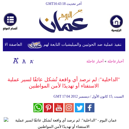
آخر تحديث GMT16:43:18
الرئيسية
أخبارعاجلة
رياضة
ثقافة
تنفيذ عملية ضد الحوثيين والميليشيات التابعة لهم
العاصفة الاستوائ
إقتصاد
أخبارعاجلة
»
أخبار عاجلة
فن
وموسيقى
"الداخلية": لم نرصد أي واقعة تُشكل عائقًا لسير عملية
الاستفتاء أو تهديدًا لأمن المواطنين
أزياء
17:04 2012 السبت ,15 كانون الأول / ديسمبر
GMT
صحة
وتغذية
سياحة