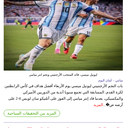
ليونيل ميسي، قائد المنتخب الأرجنتيني ونجم انتر ميامي
ميامي - عُمان اليوم
بات النجم الأرجنتيني ليونيل ميسي يوم الأربعاء أفضل هداف في كأس الرابطتين
لكرة القدم، المسابقة التي تجمع سنويا أندية من الدوريين الأميركي
والمكسيكي، بعدما قاد إنتر ميامي إلى الفوز على أتلتيكو سان لويس 4-2 على
أرضه ض�...
المزيد
المزيد من التحقيقات السياحية