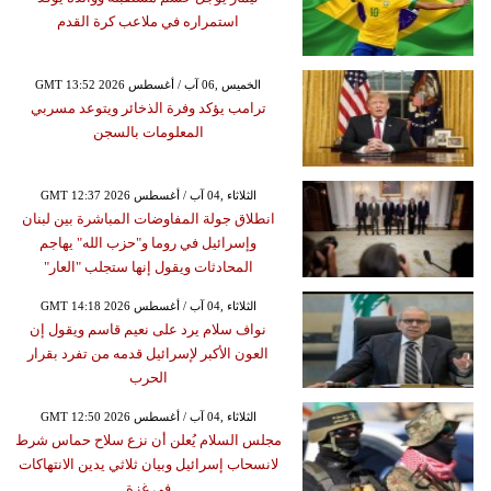
استمراره في ملاعب كرة القدم
GMT 13:52 2026 الخميس ,06 آب / أغسطس
ترامب يؤكد وفرة الذخائر ويتوعد مسربي
المعلومات بالسجن
GMT 12:37 2026 الثلاثاء ,04 آب / أغسطس
انطلاق جولة المفاوضات المباشرة بين لبنان
وإسرائيل في روما و"حزب الله" يهاجم
المحادثات ويقول إنها ستجلب "العار"
GMT 14:18 2026 الثلاثاء ,04 آب / أغسطس
نواف سلام يرد على نعيم قاسم ويقول إن
العون الأكبر لإسرائيل قدمه من تفرد بقرار
الحرب
GMT 12:50 2026 الثلاثاء ,04 آب / أغسطس
مجلس السلام يُعلن أن نزع سلاح حماس شرط
لانسحاب إسرائيل وبيان ثلاثي يدين الانتهاكات
في غزة