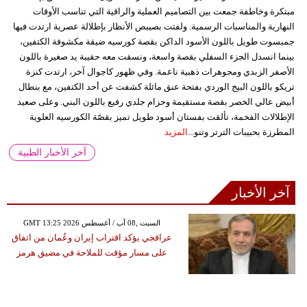
مبتكرة وخاطفة جمعت بين التصاميم العملية والراقية التي تناسب الأوقات
النهارية والمناسبات الرسمية. ولفتت بصيبص الأنظار بإطلالة عصرية ارتدت فيها
جمبسوت طويل باللون الأسود الداكن بقصة كورسيه ضيقة مكشوفة الكتفين،
بينما انسدل الجزء السفلي بقصة واسعة، ونسقت معه حقيبة يد صغيرة باللون
الأصفر الزبدي ومجوهرات ذهبية ناعمة. وفي ظهور كاجوال آخر، ارتدت كنزة
تريكو باللون البيج الوردي بفتحة عنق مائلة كشفت عن أحد الكتفين، مع بنطال
أبيض عالي الخصر بقصة مستقيمة وحزام جلدي رفيع باللون البني. وعلى صعيد
الإطلالات الفخمة، تألقت بفستان أسود طويل تميز بقصّة الكورسيه العلوية
المطرزة بحبيبات الترتر وتنو...
المزيد
آخر الأخبار الطبية
آخر الأخبار
GMT 13:25 2026 السبت ,08 آب / أغسطس
عراقجي يؤكد اقتراب إيران وعُمان من اتفاق
على مسار مؤقت للملاحة في مضيق هرمز